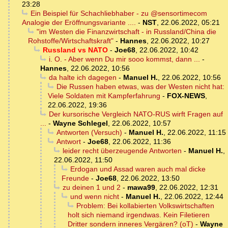
23:28
Ein Beispiel für Schachliebhaber - zu @sensortimecom
Analogie der Eröffnungsvariante ....
-
NST
,
22.06.2022, 05:21
"im Westen die Finanzwirtschaft - in Russland/China die
Rohstoffe/Wirtschaftskraft"
-
Hannes
,
22.06.2022, 10:27
Russland vs NATO
-
Joe68
,
22.06.2022, 10:42
i. O. - Aber wenn Du mir sooo kommst, dann ...
-
Hannes
,
22.06.2022, 10:56
da halte ich dagegen
-
Manuel H.
,
22.06.2022, 10:56
Die Russen haben etwas, was der Westen nicht hat:
Viele Soldaten mit Kampferfahrung
-
FOX-NEWS
,
22.06.2022, 19:36
Der kursorische Vergleich NATO-RUS wirft Fragen auf
...
-
Wayne Schlegel
,
22.06.2022, 10:57
Antworten (Versuch)
-
Manuel H.
,
22.06.2022, 11:15
Antwort
-
Joe68
,
22.06.2022, 11:36
leider recht überzeugende Antworten
-
Manuel H.
,
22.06.2022, 11:50
Erdogan und Assad waren auch mal dicke
Freunde
-
Joe68
,
22.06.2022, 13:50
zu deinen 1 und 2
-
mawa99
,
22.06.2022, 12:31
und wenn nicht
-
Manuel H.
,
22.06.2022, 12:44
Problem: Bei kollabierten Volkswirtschaften
holt sich niemand irgendwas. Kein Filetieren
Dritter sondern inneres Vergären? (oT)
-
Wayne