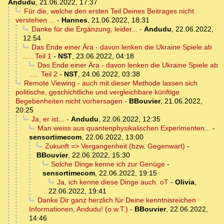
Andudu
,
21.06.2022, 17:37
Für die, welche den ersten Teil Deines Beitrages nicht
verstehen ...
-
Hannes
,
21.06.2022, 18:31
Danke für die Ergänzung, leider...
-
Andudu
,
22.06.2022,
12:54
Das Ende einer Ära - davon lenken die Ukraine Spiele ab
..... Teil 1
-
NST
,
23.06.2022, 04:18
Das Ende einer Ära - davon lenken die Ukraine Spiele ab
..... Teil 2
-
NST
,
24.06.2022, 03:38
Remote Viewing - auch mit dieser Methode lassen sich
politische, geschichtliche und vergleichbare künftige
Begebenheiten nicht vorhersagen
-
BBouvier
,
21.06.2022,
20:25
Ja, er ist...
-
Andudu
,
22.06.2022, 12:35
Man weiss aus quantenphysikalischen Experimenten...
-
sensortimecom
,
22.06.2022, 13:00
Zukunft => Vergangenheit (bzw. Gegenwart)
-
BBouvier
,
22.06.2022, 15:30
Solche Dinge kenne ich zur Genüge
-
sensortimecom
,
22.06.2022, 19:15
Ja, ich kenne diese Dinge auch. oT
-
Olivia
,
22.06.2022, 19:41
Danke Dir ganz herzlich für Deine kenntnisreichen
Informationen, Andudu! (o.w.T.)
-
BBouvier
,
22.06.2022,
14:46