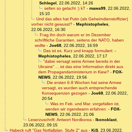
Schlegel
,
22.06.2022, 14:26
selten so gelacht :) kT
-
mawa99
,
22.06.2022,
15:10
Und das alles hat Putin (als Geheimdienstoffizier)
vorher nicht gewusst?
-
Mephistopheles
,
22.06.2022, 16:30
Frag ihn doch warum er im Dezember
schriftliche Garantien, seitens der NATO, haben
wollte
-
Joe68
,
22.06.2022, 16:59
Das ist es. Kurz und knapp formuliert:
-
Mephistopheles
,
22.06.2022, 17:17
"dabei versagt seine Armee bereits in der
Ukraine" ... ist das eine Information direkt aus
dem Propagandaministerium in Kiew?
-
FOX-
NEWS
,
22.06.2022, 19:56
Die ersten 6-8 Wochen hat seine Armee
versagt, es wurden auch entsprechende
Konsequenzen gezogen
-
Joe68
,
22.06.2022,
20:54
Was im Feb. und Mar. vorgefallen ist,
werden wir irgendwann erfahren.
-
FOX-
NEWS
,
22.06.2022, 21:06
Leserzuschrift: Antwort Nordkorea
-
Ikonoklast
,
23.06.2022, 09:15
Habeck ruft "Gas Notfallplan, Stufe 2" aus
-
KiS
,
23.06.2022,