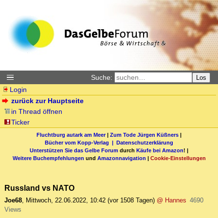
Suche:
Los
Login
zurück zur Hauptseite
in Thread öffnen
Ticker
Fluchtburg autark am Meer
|
Zum Tode Jürgen Küßners
|
Bücher vom Kopp-Verlag |
Datenschutzerklärung
Unterstützen Sie das Gelbe Forum
durch
Käufe bei Amazon
! |
Weitere Buchempfehlungen
und
Amazonnavigation
|
Cookie-Einstellungen
Russland vs NATO
Joe68
,
Mittwoch, 22.06.2022, 10:42
(vor 1508 Tagen)
@ Hannes
4690
Views