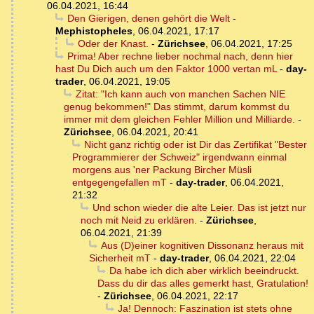
06.04.2021, 16:44
Den Gierigen, denen gehört die Welt
-
Mephistopheles
,
06.04.2021, 17:17
Oder der Knast.
-
Zürichsee
,
06.04.2021, 17:25
Prima! Aber rechne lieber nochmal nach, denn hier
hast Du Dich auch um den Faktor 1000 vertan mL
-
day-
trader
,
06.04.2021, 19:05
Zitat: "Ich kann auch von manchen Sachen NIE
genug bekommen!" Das stimmt, darum kommst du
immer mit dem gleichen Fehler Million und Milliarde.
-
Zürichsee
,
06.04.2021, 20:41
Nicht ganz richtig oder ist Dir das Zertifikat "Bester
Programmierer der Schweiz" irgendwann einmal
morgens aus 'ner Packung Bircher Müsli
entgegengefallen mT
-
day-trader
,
06.04.2021,
21:32
Und schon wieder die alte Leier. Das ist jetzt nur
noch mit Neid zu erklären.
-
Zürichsee
,
06.04.2021, 21:39
Aus (D)einer kognitiven Dissonanz heraus mit
Sicherheit mT
-
day-trader
,
06.04.2021, 22:04
Da habe ich dich aber wirklich beeindruckt.
Dass du dir das alles gemerkt hast, Gratulation!
-
Zürichsee
,
06.04.2021, 22:17
Ja! Dennoch: Faszination ist stets ohne