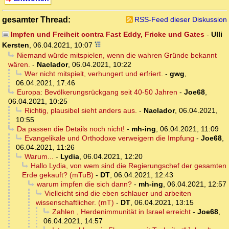
gesamter Thread:
RSS-Feed dieser Diskussion
Impfen und Freiheit contra Fast Eddy, Fricke und Gates
-
Ulli
Kersten
,
06.04.2021, 10:07
Niemand würde mitspielen, wenn die wahren Gründe bekannt
wären.
-
Naclador
,
06.04.2021, 10:22
Wer nicht mitspielt, verhungert und erfriert.
-
gwg
,
06.04.2021, 17:46
Europa: Bevölkerungsrückgang seit 40-50 Jahren
-
Joe68
,
06.04.2021, 10:25
Richtig, plausibel sieht anders aus.
-
Naclador
,
06.04.2021,
10:55
Da passen die Details noch nicht!
-
mh-ing
,
06.04.2021, 11:09
Evangelikale und Orthodoxe verweigern die Impfung
-
Joe68
,
06.04.2021, 11:26
Warum...
-
Lydia
,
06.04.2021, 12:20
Hallo Lydia, von wem sind die Regierungschef der gesamten
Erde gekauft? (mTuB)
-
DT
,
06.04.2021, 12:43
warum impfen die sich dann?
-
mh-ing
,
06.04.2021, 12:57
Vielleicht sind die eben schlauer und arbeiten
wissenschaftlicher. (mT)
-
DT
,
06.04.2021, 13:15
Zahlen , Herdenimmunität in Israel erreicht
-
Joe68
,
06.04.2021, 14:57