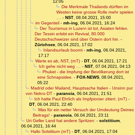
12:05
Die Merkmale Thailands dürften im
Westen keine grosse Rolle mehr spielen
....
-
NST
,
08.04.2021, 15:00
im Gegenteil
-
mh-ing
,
06.04.2021, 16:24
Der Tourismus in Luzern ist tot, Asiaten fehlen.
Der Tessin erlebt ein Revival, 80.000
Deutschschweizer sind über Ostern dort hin.
-
Zürichsee
,
06.04.2021, 17:02
Inlandsurlaub boomt
-
mh-ing
,
06.04.2021,
17:17
Warte es ab, NST, (mT)
-
DT
,
06.04.2021, 17:21
Ich gehe nicht weg ....
-
NST
,
07.04.2021, 04:13
Phuket - die Impfung der Bevölkerung dort ist
eine Schnapsidee.
-
FOX-NEWS
,
08.04.2021,
05:22
Madrid oder Mailand, Hauptsache Italien - Unsinn pur
von Nekro-DT
-
paranoia
,
06.04.2021, 21:51
Ich hatte Paul Ehrlich als Impfpionier zitiert. (mT)
-
DT
,
06.04.2021, 22:40
Was für ein netter Versuch der Umdeutung Deines
Beitrags!
-
paranoia
,
06.04.2021, 23:11
Uri Geller Land hat andere Spritzen:
-
solstitium
,
06.04.2021, 16:44
Hallo Solstitium (mT)
-
DT
,
06.04.2021, 17:04