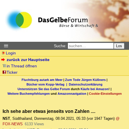
Suche:
Los
Login
zurück zur Hauptseite
in Thread öffnen
Ticker
Fluchtburg autark am Meer
|
Zum Tode Jürgen Küßners
|
Bücher vom Kopp-Verlag |
Datenschutzerklärung
Unterstützen Sie das Gelbe Forum
durch
Käufe bei Amazon
! |
Weitere Buchempfehlungen
und
Amazonnavigation
|
Cookie-Einstellungen
Ich sehe aber etwas jenseits von Zahlen ....
NST
,
Südthailand
,
Donnerstag, 08.04.2021, 05:33
(vor 1947 Tagen)
@
FOX-NEWS
6133 Views