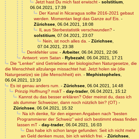
Jetzt hast Du mich fast erwischt
-
solstitium
,
06.04.2021, 17:39
Der Kanal in Nicaragua sollte 2016-2021 gebaut
werden. Momentan liegt das Ganze auf Eis.
-
Zürichsee
,
06.04.2021, 18:08
IL aus Sterbestatistik verschwunden?
-
solstitium
,
07.04.2021, 23:07
Nein, ist noch alles da.
-
Zürichsee
,
07.04.2021, 23:38
Denkfehler usw.
-
Arbeiter
,
06.04.2021, 22:06
Antwort: vom Satan
-
Rybezahl
,
06.04.2021, 17:21
Die "Lenker" sind Getriebene der biologischen Naturgesetze, die
die Menschheit allzulange missachtet hat. Jetzt holen sie (die
Naturgesetze) sie (die Menschheit) ein.
-
Mephistopheles
,
06.04.2021, 13:10
Es ist genau anders rum.
-
Zürichsee
,
06.04.2021, 14:48
Prinzip Hoffnung? mskT
-
day-trader
,
06.04.2021, 15:12
Kannst du das besser erklären? Oder meinst du, dass ich
als dummer Schweizer, dann noch nützlich bin? (OT)
-
Zürichsee
,
06.04.2021, 15:32
Na ich denke, für den eigenen Angaben nach "besten
Programmierer der Schweiz" wird sich bestimmt etwas finden
lassen mT
-
day-trader
,
06.04.2021, 16:03
Das habe ich schon lange gefunden: Seit ich nicht mehr
an Geld denken muss, bin ich wirklich frei.
-
Zürichsee
,