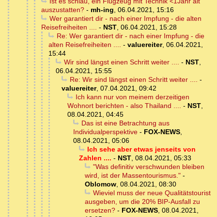
Ist es schlau, ein Flugzeug mit Technik <1Jahr alt
auszustatten?
-
mh-ing
,
06.04.2021, 15:16
Wer garantiert dir - nach einer Impfung - die alten
Reisefreiheiten ....
-
NST
,
06.04.2021, 15:28
Re: Wer garantiert dir - nach einer Impfung - die
alten Reisefreiheiten ....
-
valuereiter
,
06.04.2021,
15:44
Wir sind längst einen Schritt weiter ....
-
NST
,
06.04.2021, 15:55
Re: Wir sind längst einen Schritt weiter ....
-
valuereiter
,
07.04.2021, 09:42
Ich kann nur von meinem derzeitigen
Wohnort berichten - also Thailand ....
-
NST
,
08.04.2021, 04:45
Das ist eine Betrachtung aus
Individualperspektive
-
FOX-NEWS
,
08.04.2021, 05:06
Ich sehe aber etwas jenseits von
Zahlen ....
-
NST
,
08.04.2021, 05:33
"Was definitiv verschwunden bleiben
wird, ist der Massentourismus."
-
Oblomow
,
08.04.2021, 08:30
Wieviel muss der neue Qualitätstourist
ausgeben, um die 20% BIP-Ausfall zu
ersetzen?
-
FOX-NEWS
,
08.04.2021,