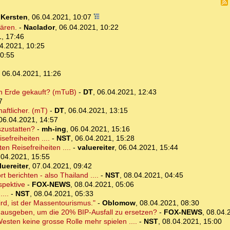
i Kersten
,
06.04.2021, 10:07
ären.
-
Naclador
,
06.04.2021, 10:22
, 17:46
4.2021, 10:25
10:55
,
06.04.2021, 11:26
en Erde gekauft? (mTuB)
-
DT
,
06.04.2021, 12:43
7
aftlicher. (mT)
-
DT
,
06.04.2021, 13:15
06.04.2021, 14:57
szustatten?
-
mh-ing
,
06.04.2021, 15:16
sefreiheiten ....
-
NST
,
06.04.2021, 15:28
en Reisefreiheiten ....
-
valuereiter
,
06.04.2021, 15:44
.04.2021, 15:55
luereiter
,
07.04.2021, 09:42
berichten - also Thailand ....
-
NST
,
08.04.2021, 04:45
spektive
-
FOX-NEWS
,
08.04.2021, 05:06
...
-
NST
,
08.04.2021, 05:33
rd, ist der Massentourismus."
-
Oblomow
,
08.04.2021, 08:30
t ausgeben, um die 20% BIP-Ausfall zu ersetzen?
-
FOX-NEWS
,
08.04.
esten keine grosse Rolle mehr spielen ....
-
NST
,
08.04.2021, 15:00