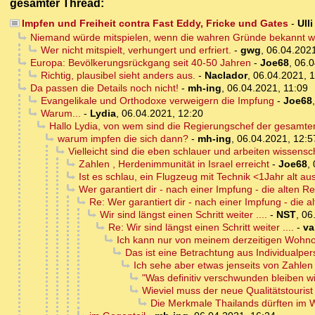
gesamter Thread:
Impfen und Freiheit contra Fast Eddy, Fricke und Gates
-
Ull
Niemand würde mitspielen, wenn die wahren Gründe bekannt w
Wer nicht mitspielt, verhungert und erfriert.
-
gwg
,
06.04.2021
Europa: Bevölkerungsrückgang seit 40-50 Jahren
-
Joe68
,
06.0
Richtig, plausibel sieht anders aus.
-
Naclador
,
06.04.2021, 
Da passen die Details noch nicht!
-
mh-ing
,
06.04.2021, 11:09
Evangelikale und Orthodoxe verweigern die Impfung
-
Joe68
Warum...
-
Lydia
,
06.04.2021, 12:20
Hallo Lydia, von wem sind die Regierungschef der gesamt
warum impfen die sich dann?
-
mh-ing
,
06.04.2021, 12:5
Vielleicht sind die eben schlauer und arbeiten wissensch
Zahlen , Herdenimmunität in Israel erreicht
-
Joe68
,
Ist es schlau, ein Flugzeug mit Technik <1Jahr alt au
Wer garantiert dir - nach einer Impfung - die alten Rei
Re: Wer garantiert dir - nach einer Impfung - die alt
Wir sind längst einen Schritt weiter ....
-
NST
,
06
Re: Wir sind längst einen Schritt weiter ....
-
va
Ich kann nur von meinem derzeitigen Wohnort 
Das ist eine Betrachtung aus Individualper
Ich sehe aber etwas jenseits von Zahlen .
"Was definitiv verschwunden bleiben wi
Wieviel muss der neue Qualitätstouris
Die Merkmale Thailands dürften im W