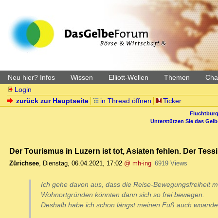
Neu hier? Infos
Wissen
Elliott-Wellen
Themen
Char
Login
zurück zur Hauptseite
in Thread öffnen
Ticker
Fluchtburg
Unterstützen Sie das Gel
Der Tourismus in Luzern ist tot, Asiaten fehlen. Der Tess
Zürichsee
,
Dienstag, 06.04.2021, 17:02
@ mh-ing
6919 Views
Ich gehe davon aus, dass die Reise-Bewegungsfreiheit ma
Wohnortgründen könnten dann sich so frei bewegen.
Deshalb habe ich schon längst meinen Fuß auch woande