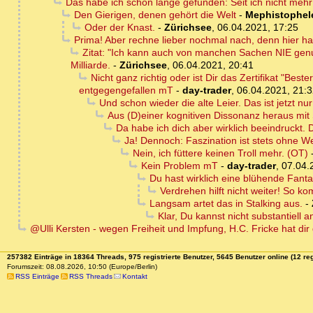
Das habe ich schon lange gefunden: Seit ich nicht mehr 
Den Gierigen, denen gehört die Welt
-
Mephistophel
Oder der Knast.
-
Zürichsee
,
06.04.2021, 17:25
Prima! Aber rechne lieber nochmal nach, denn hier h
Zitat: "Ich kann auch von manchen Sachen NIE gen
Milliarde.
-
Zürichsee
,
06.04.2021, 20:41
Nicht ganz richtig oder ist Dir das Zertifikat "B
entgegengefallen mT
-
day-trader
,
06.04.2021, 21:
Und schon wieder die alte Leier. Das ist jetzt nu
Aus (D)einer kognitiven Dissonanz heraus mit
Da habe ich dich aber wirklich beeindruckt. D
Ja! Dennoch: Faszination ist stets ohne W
Nein, ich füttere keinen Troll mehr. (OT)
Kein Problem mT
-
day-trader
,
07.04.
Du hast wirklich eine blühende Fantas
Verdrehen hilft nicht weiter! So 
Langsam artet das in Stalking aus.
-
Klar, Du kannst nicht substantiell 
@Ulli Kersten - wegen Freiheit und Impfung, H.C. Fricke hat dir
257382 Einträge in 18364 Threads, 975 registrierte Benutzer, 5645 Benutzer online (12 reg
Forumszeit: 08.08.2026, 10:50 (Europe/Berlin)
RSS Einträge
RSS Threads
Kontakt