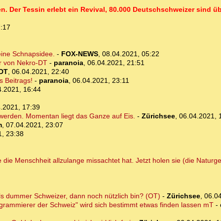
en. Der Tessin erlebt ein Revival, 80.000 Deutschschweizer sind üb
7:17
 eine Schnapsidee.
-
FOX-NEWS
,
08.04.2021, 05:22
ur von Nekro-DT
-
paranoia
,
06.04.2021, 21:51
DT
,
06.04.2021, 22:40
 Beitrags!
-
paranoia
,
06.04.2021, 23:11
4.2021, 16:44
.2021, 17:39
 werden. Momentan liegt das Ganze auf Eis.
-
Zürichsee
,
06.04.2021, 
m
,
07.04.2021, 23:07
1, 23:38
 die Menschheit allzulange missachtet hat. Jetzt holen sie (die Naturge
ls dummer Schweizer, dann noch nützlich bin? (OT)
-
Zürichsee
,
06.04
grammierer der Schweiz" wird sich bestimmt etwas finden lassen mT
-