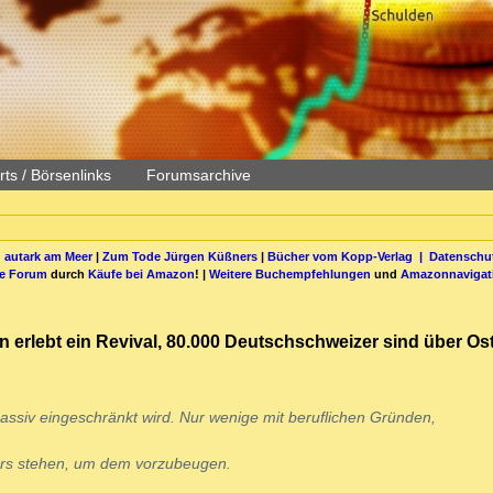
ts / Börsenlinks
Forumsarchive
 autark am Meer
|
Zum Tode Jürgen Küßners
|
Bücher vom Kopp-Verlag |
Datenschut
be Forum
durch
Käufe bei Amazon
! |
Weitere Buchempfehlungen
und
Amazonnavigat
in erlebt ein Revival, 80.000 Deutschschweizer sind über Ost
ssiv eingeschränkt wird. Nur wenige mit beruflichen Gründen,
rs stehen, um dem vorzubeugen.