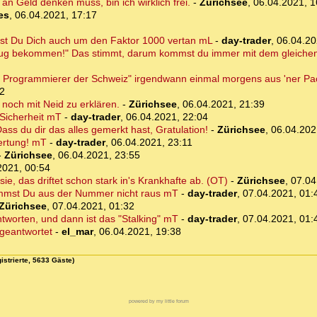
an Geld denken muss, bin ich wirklich frei.
-
Zürichsee
,
06.04.2021, 1
es
,
06.04.2021, 17:17
ast Du Dich auch um den Faktor 1000 vertan mL
-
day-trader
,
06.04.20
ug bekommen!" Das stimmt, darum kommst du immer mit dem gleichen 
ester Programmierer der Schweiz" irgendwann einmal morgens aus 'ner Pa
32
r noch mit Neid zu erklären.
-
Zürichsee
,
06.04.2021, 21:39
 Sicherheit mT
-
day-trader
,
06.04.2021, 22:04
ass du dir das alles gemerkt hast, Gratulation!
-
Zürichsee
,
06.04.202
ertung! mT
-
day-trader
,
06.04.2021, 23:11
-
Zürichsee
,
06.04.2021, 23:55
2021, 00:54
ie, das driftet schon stark in's Krankhafte ab. (OT)
-
Zürichsee
,
07.04
kommst Du aus der Nummer nicht raus mT
-
day-trader
,
07.04.2021, 01:
Zürichsee
,
07.04.2021, 01:32
antworten, und dann ist das "Stalking" mT
-
day-trader
,
07.04.2021, 01:
 geantwortet
-
el_mar
,
06.04.2021, 19:38
istrierte, 5633 Gäste)
powered by my little forum