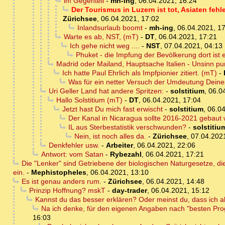
im Gegenteil
-
mh-ing
,
06.04.2021, 16:24
Der Tourismus in Luzern ist tot, Asiaten fehl
Zürichsee
,
06.04.2021, 17:02
Inlandsurlaub boomt
-
mh-ing
,
06.04.2021, 1
Warte es ab, NST, (mT)
-
DT
,
06.04.2021, 17:21
Ich gehe nicht weg ....
-
NST
,
07.04.2021, 04:13
Phuket - die Impfung der Bevölkerung dort ist
Madrid oder Mailand, Hauptsache Italien - Unsinn p
Ich hatte Paul Ehrlich als Impfpionier zitiert. (mT)
-
Was für ein netter Versuch der Umdeutung Deines
Uri Geller Land hat andere Spritzen:
-
solstitium
,
06.0
Hallo Solstitium (mT)
-
DT
,
06.04.2021, 17:04
Jetzt hast Du mich fast erwischt
-
solstitium
,
06.04
Der Kanal in Nicaragua sollte 2016-2021 gebaut
IL aus Sterbestatistik verschwunden?
-
solstitiu
Nein, ist noch alles da.
-
Zürichsee
,
07.04.202
Denkfehler usw.
-
Arbeiter
,
06.04.2021, 22:06
Antwort: vom Satan
-
Rybezahl
,
06.04.2021, 17:21
Die "Lenker" sind Getriebene der biologischen Naturgesetze, die
ein.
-
Mephistopheles
,
06.04.2021, 13:10
Es ist genau anders rum.
-
Zürichsee
,
06.04.2021, 14:48
Prinzip Hoffnung? mskT
-
day-trader
,
06.04.2021, 15:12
Kannst du das besser erklären? Oder meinst du, dass ich a
Na ich denke, für den eigenen Angaben nach "besten Pro
16:03