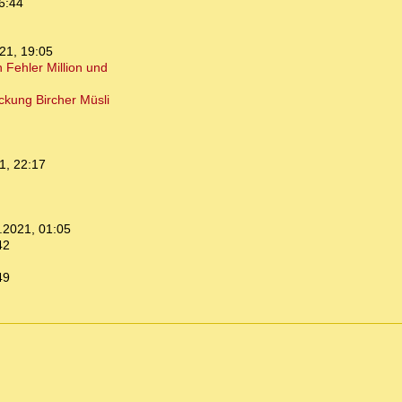
6:44
21, 19:05
Fehler Million und
ckung Bircher Müsli
1, 22:17
.2021, 01:05
42
49