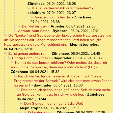
Zürichsee
,
06.04.2021, 18:08
IL aus Sterbestatistik verschwunden?
-
solstitium
,
07.04.2021, 23:07
Nein, ist noch alles da.
-
Zürichsee
,
07.04.2021, 23:38
Denkfehler usw.
-
Arbeiter
,
06.04.2021, 22:06
Antwort: vom Satan
-
Rybezahl
,
06.04.2021, 17:21
Die "Lenker" sind Getriebene der biologischen Naturgesetze, die
die Menschheit allzulange missachtet hat. Jetzt holen sie (die
Naturgesetze) sie (die Menschheit) ein.
-
Mephistopheles
,
06.04.2021, 13:10
Es ist genau anders rum.
-
Zürichsee
,
06.04.2021, 14:48
Prinzip Hoffnung? mskT
-
day-trader
,
06.04.2021, 15:12
Kannst du das besser erklären? Oder meinst du, dass ich
als dummer Schweizer, dann noch nützlich bin? (OT)
-
Zürichsee
,
06.04.2021, 15:32
Na ich denke, für den eigenen Angaben nach "besten
Programmierer der Schweiz" wird sich bestimmt etwas finden
lassen mT
-
day-trader
,
06.04.2021, 16:03
Das habe ich schon lange gefunden: Seit ich nicht mehr
an Geld denken muss, bin ich wirklich frei.
-
Zürichsee
,
06.04.2021, 16:44
Den Gierigen, denen gehört die Welt
-
Mephistopheles
,
06.04.2021, 17:17
Oder der Knast.
-
Zürichsee
,
06.04.2021, 17:25