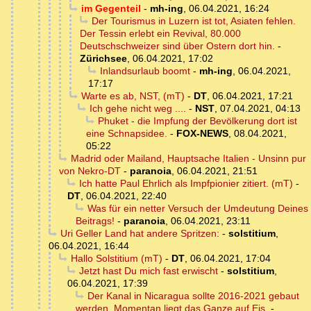
im Gegenteil
-
mh-ing
,
06.04.2021, 16:24
Der Tourismus in Luzern ist tot, Asiaten fehlen.
Der Tessin erlebt ein Revival, 80.000
Deutschschweizer sind über Ostern dort hin.
-
Zürichsee
,
06.04.2021, 17:02
Inlandsurlaub boomt
-
mh-ing
,
06.04.2021,
17:17
Warte es ab, NST, (mT)
-
DT
,
06.04.2021, 17:21
Ich gehe nicht weg ....
-
NST
,
07.04.2021, 04:13
Phuket - die Impfung der Bevölkerung dort ist
eine Schnapsidee.
-
FOX-NEWS
,
08.04.2021,
05:22
Madrid oder Mailand, Hauptsache Italien - Unsinn pur
von Nekro-DT
-
paranoia
,
06.04.2021, 21:51
Ich hatte Paul Ehrlich als Impfpionier zitiert. (mT)
-
DT
,
06.04.2021, 22:40
Was für ein netter Versuch der Umdeutung Deines
Beitrags!
-
paranoia
,
06.04.2021, 23:11
Uri Geller Land hat andere Spritzen:
-
solstitium
,
06.04.2021, 16:44
Hallo Solstitium (mT)
-
DT
,
06.04.2021, 17:04
Jetzt hast Du mich fast erwischt
-
solstitium
,
06.04.2021, 17:39
Der Kanal in Nicaragua sollte 2016-2021 gebaut
werden. Momentan liegt das Ganze auf Eis.
-