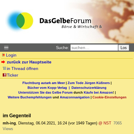
Suche:
Los
Login
zurück zur Hauptseite
in Thread öffnen
Ticker
Fluchtburg autark am Meer
|
Zum Tode Jürgen Küßners
|
Bücher vom Kopp-Verlag |
Datenschutzerklärung
Unterstützen Sie das Gelbe Forum
durch
Käufe bei Amazon
! |
Weitere Buchempfehlungen
und
Amazonnavigation
|
Cookie-Einstellungen
im Gegenteil
mh-ing
,
Dienstag, 06.04.2021, 16:24
(vor 1949 Tagen)
@ NST
7065
Views