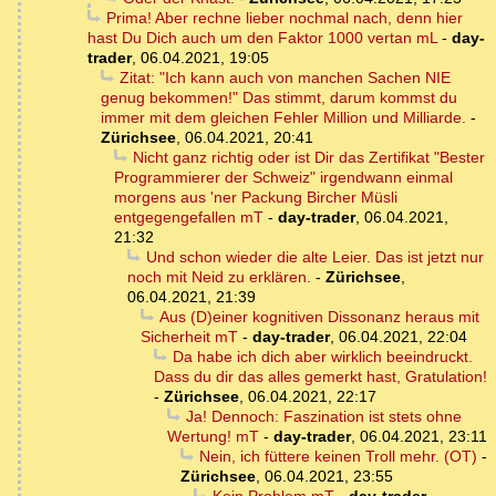
Prima! Aber rechne lieber nochmal nach, denn hier
hast Du Dich auch um den Faktor 1000 vertan mL
-
day-
trader
,
06.04.2021, 19:05
Zitat: "Ich kann auch von manchen Sachen NIE
genug bekommen!" Das stimmt, darum kommst du
immer mit dem gleichen Fehler Million und Milliarde.
-
Zürichsee
,
06.04.2021, 20:41
Nicht ganz richtig oder ist Dir das Zertifikat "Bester
Programmierer der Schweiz" irgendwann einmal
morgens aus 'ner Packung Bircher Müsli
entgegengefallen mT
-
day-trader
,
06.04.2021,
21:32
Und schon wieder die alte Leier. Das ist jetzt nur
noch mit Neid zu erklären.
-
Zürichsee
,
06.04.2021, 21:39
Aus (D)einer kognitiven Dissonanz heraus mit
Sicherheit mT
-
day-trader
,
06.04.2021, 22:04
Da habe ich dich aber wirklich beeindruckt.
Dass du dir das alles gemerkt hast, Gratulation!
-
Zürichsee
,
06.04.2021, 22:17
Ja! Dennoch: Faszination ist stets ohne
Wertung! mT
-
day-trader
,
06.04.2021, 23:11
Nein, ich füttere keinen Troll mehr. (OT)
-
Zürichsee
,
06.04.2021, 23:55