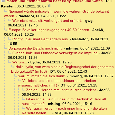
Impfen und Freiheit contra Fast Eddy, Fricke und Gates
-
Ulli
Kersten
,
06.04.2021, 10:07
Niemand würde mitspielen, wenn die wahren Gründe bekannt
wären.
-
Naclador
,
06.04.2021, 10:22
Wer nicht mitspielt, verhungert und erfriert.
-
gwg
,
06.04.2021, 17:46
Europa: Bevölkerungsrückgang seit 40-50 Jahren
-
Joe68
,
06.04.2021, 10:25
Richtig, plausibel sieht anders aus.
-
Naclador
,
06.04.2021,
10:55
Da passen die Details noch nicht!
-
mh-ing
,
06.04.2021, 11:09
Evangelikale und Orthodoxe verweigern die Impfung
-
Joe68
,
06.04.2021, 11:26
Warum...
-
Lydia
,
06.04.2021, 12:20
Hallo Lydia, von wem sind die Regierungschef der gesamten
Erde gekauft? (mTuB)
-
DT
,
06.04.2021, 12:43
warum impfen die sich dann?
-
mh-ing
,
06.04.2021, 12:57
Vielleicht sind die eben schlauer und arbeiten
wissenschaftlicher. (mT)
-
DT
,
06.04.2021, 13:15
Zahlen , Herdenimmunität in Israel erreicht
-
Joe68
,
06.04.2021, 14:57
Ist es schlau, ein Flugzeug mit Technik <1Jahr alt
auszustatten?
-
mh-ing
,
06.04.2021, 15:16
Wer garantiert dir - nach einer Impfung - die alten
Reisefreiheiten ....
-
NST
,
06.04.2021, 15:28