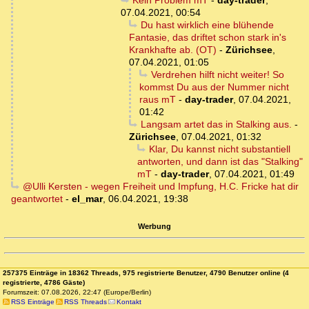
Kein Problem mT
-
day-trader
,
07.04.2021, 00:54
Du hast wirklich eine blühende
Fantasie, das driftet schon stark in's
Krankhafte ab. (OT)
-
Zürichsee
,
07.04.2021, 01:05
Verdrehen hilft nicht weiter! So
kommst Du aus der Nummer nicht
raus mT
-
day-trader
,
07.04.2021,
01:42
Langsam artet das in Stalking aus.
-
Zürichsee
,
07.04.2021, 01:32
Klar, Du kannst nicht substantiell
antworten, und dann ist das "Stalking"
mT
-
day-trader
,
07.04.2021, 01:49
@Ulli Kersten - wegen Freiheit und Impfung, H.C. Fricke hat dir
geantwortet
-
el_mar
,
06.04.2021, 19:38
Werbung
257375 Einträge in 18362 Threads, 975 registrierte Benutzer, 4790 Benutzer online (4
registrierte, 4786 Gäste)
Forumszeit: 07.08.2026, 22:47 (Europe/Berlin)
RSS Einträge
RSS Threads
Kontakt