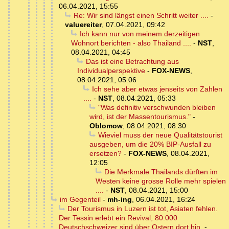
06.04.2021, 15:55
Re: Wir sind längst einen Schritt weiter ....
-
valuereiter
,
07.04.2021, 09:42
Ich kann nur von meinem derzeitigen
Wohnort berichten - also Thailand ....
-
NST
,
08.04.2021, 04:45
Das ist eine Betrachtung aus
Individualperspektive
-
FOX-NEWS
,
08.04.2021, 05:06
Ich sehe aber etwas jenseits von Zahlen
....
-
NST
,
08.04.2021, 05:33
"Was definitiv verschwunden bleiben
wird, ist der Massentourismus."
-
Oblomow
,
08.04.2021, 08:30
Wieviel muss der neue Qualitätstourist
ausgeben, um die 20% BIP-Ausfall zu
ersetzen?
-
FOX-NEWS
,
08.04.2021,
12:05
Die Merkmale Thailands dürften im
Westen keine grosse Rolle mehr spielen
....
-
NST
,
08.04.2021, 15:00
im Gegenteil
-
mh-ing
,
06.04.2021, 16:24
Der Tourismus in Luzern ist tot, Asiaten fehlen.
Der Tessin erlebt ein Revival, 80.000
Deutschschweizer sind über Ostern dort hin.
-