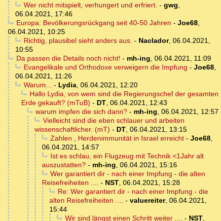
Wer nicht mitspielt, verhungert und erfriert.
-
gwg
,
06.04.2021, 17:46
Europa: Bevölkerungsrückgang seit 40-50 Jahren
-
Joe68
,
06.04.2021, 10:25
Richtig, plausibel sieht anders aus.
-
Naclador
,
06.04.2021,
10:55
Da passen die Details noch nicht!
-
mh-ing
,
06.04.2021, 11:09
Evangelikale und Orthodoxe verweigern die Impfung
-
Joe68
,
06.04.2021, 11:26
Warum...
-
Lydia
,
06.04.2021, 12:20
Hallo Lydia, von wem sind die Regierungschef der gesamten
Erde gekauft? (mTuB)
-
DT
,
06.04.2021, 12:43
warum impfen die sich dann?
-
mh-ing
,
06.04.2021, 12:57
Vielleicht sind die eben schlauer und arbeiten
wissenschaftlicher. (mT)
-
DT
,
06.04.2021, 13:15
Zahlen , Herdenimmunität in Israel erreicht
-
Joe68
,
06.04.2021, 14:57
Ist es schlau, ein Flugzeug mit Technik <1Jahr alt
auszustatten?
-
mh-ing
,
06.04.2021, 15:16
Wer garantiert dir - nach einer Impfung - die alten
Reisefreiheiten ....
-
NST
,
06.04.2021, 15:28
Re: Wer garantiert dir - nach einer Impfung - die
alten Reisefreiheiten ....
-
valuereiter
,
06.04.2021,
15:44
Wir sind längst einen Schritt weiter ....
-
NST
,