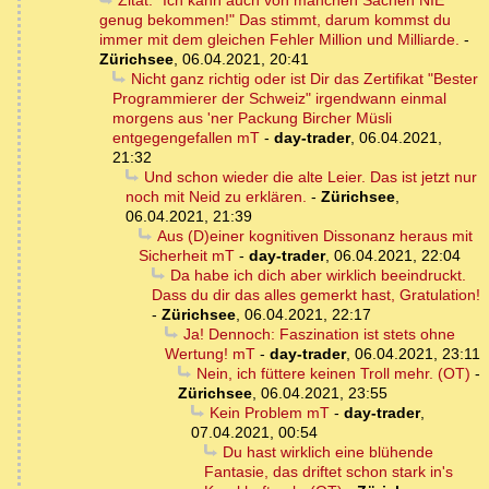
Zitat: "Ich kann auch von manchen Sachen NIE
genug bekommen!" Das stimmt, darum kommst du
immer mit dem gleichen Fehler Million und Milliarde.
-
Zürichsee
,
06.04.2021, 20:41
Nicht ganz richtig oder ist Dir das Zertifikat "Bester
Programmierer der Schweiz" irgendwann einmal
morgens aus 'ner Packung Bircher Müsli
entgegengefallen mT
-
day-trader
,
06.04.2021,
21:32
Und schon wieder die alte Leier. Das ist jetzt nur
noch mit Neid zu erklären.
-
Zürichsee
,
06.04.2021, 21:39
Aus (D)einer kognitiven Dissonanz heraus mit
Sicherheit mT
-
day-trader
,
06.04.2021, 22:04
Da habe ich dich aber wirklich beeindruckt.
Dass du dir das alles gemerkt hast, Gratulation!
-
Zürichsee
,
06.04.2021, 22:17
Ja! Dennoch: Faszination ist stets ohne
Wertung! mT
-
day-trader
,
06.04.2021, 23:11
Nein, ich füttere keinen Troll mehr. (OT)
-
Zürichsee
,
06.04.2021, 23:55
Kein Problem mT
-
day-trader
,
07.04.2021, 00:54
Du hast wirklich eine blühende
Fantasie, das driftet schon stark in's