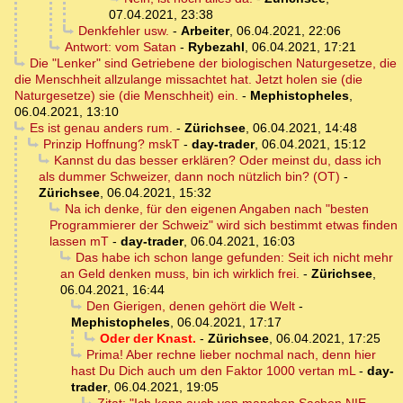
07.04.2021, 23:38
Denkfehler usw.
-
Arbeiter
,
06.04.2021, 22:06
Antwort: vom Satan
-
Rybezahl
,
06.04.2021, 17:21
Die "Lenker" sind Getriebene der biologischen Naturgesetze, die
die Menschheit allzulange missachtet hat. Jetzt holen sie (die
Naturgesetze) sie (die Menschheit) ein.
-
Mephistopheles
,
06.04.2021, 13:10
Es ist genau anders rum.
-
Zürichsee
,
06.04.2021, 14:48
Prinzip Hoffnung? mskT
-
day-trader
,
06.04.2021, 15:12
Kannst du das besser erklären? Oder meinst du, dass ich
als dummer Schweizer, dann noch nützlich bin? (OT)
-
Zürichsee
,
06.04.2021, 15:32
Na ich denke, für den eigenen Angaben nach "besten
Programmierer der Schweiz" wird sich bestimmt etwas finden
lassen mT
-
day-trader
,
06.04.2021, 16:03
Das habe ich schon lange gefunden: Seit ich nicht mehr
an Geld denken muss, bin ich wirklich frei.
-
Zürichsee
,
06.04.2021, 16:44
Den Gierigen, denen gehört die Welt
-
Mephistopheles
,
06.04.2021, 17:17
Oder der Knast.
-
Zürichsee
,
06.04.2021, 17:25
Prima! Aber rechne lieber nochmal nach, denn hier
hast Du Dich auch um den Faktor 1000 vertan mL
-
day-
trader
,
06.04.2021, 19:05