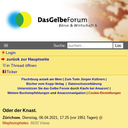
Suche:
Los
Login
zurück zur Hauptseite
in Thread öffnen
Ticker
Fluchtburg autark am Meer
|
Zum Tode Jürgen Küßners
|
Bücher vom Kopp-Verlag |
Datenschutzerklärung
Unterstützen Sie das Gelbe Forum
durch
Käufe bei Amazon
! |
Weitere Buchempfehlungen
und
Amazonnavigation
|
Cookie-Einstellungen
Oder der Knast.
Zürichsee
,
Dienstag, 06.04.2021, 17:25
(vor 1951 Tagen)
@
Mephistopheles
6633 Views