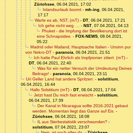
Zürichsee
,
06.04.2021, 17:02
Inlandsurlaub boomt
-
mh-ing
,
06.04.2021,
17:17
Warte es ab, NST, (mT)
-
DT
,
06.04.2021, 17:21
Ich gehe nicht weg ....
-
NST
,
07.04.2021, 04:13
Phuket - die Impfung der Bevölkerung dort ist
eine Schnapsidee.
-
FOX-NEWS
,
08.04.2021,
05:22
Madrid oder Mailand, Hauptsache Italien - Unsinn pur
von Nekro-DT
-
paranoia
,
06.04.2021, 21:51
Ich hatte Paul Ehrlich als Impfpionier zitiert. (mT)
-
DT
,
06.04.2021, 22:40
Was für ein netter Versuch der Umdeutung Deines
Beitrags!
-
paranoia
,
06.04.2021, 23:11
Uri Geller Land hat andere Spritzen:
-
solstitium
,
06.04.2021, 16:44
Hallo Solstitium (mT)
-
DT
,
06.04.2021, 17:04
Jetzt hast Du mich fast erwischt
-
solstitium
,
06.04.2021, 17:39
Der Kanal in Nicaragua sollte 2016-2021 gebaut
werden. Momentan liegt das Ganze auf Eis.
-
Zürichsee
,
06.04.2021, 18:08
IL aus Sterbestatistik verschwunden?
-
solstitium
,
07.04.2021, 23:07
Nein, ist noch alles da.
-
Zürichsee
,