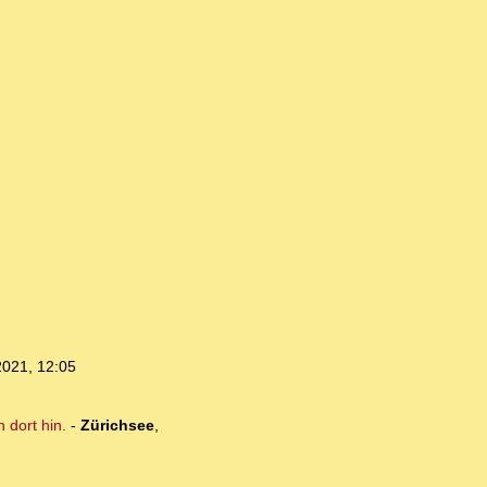
2021, 12:05
 dort hin.
-
Zürichsee
,