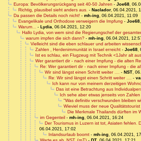
Europa: Bevölkerungsrückgang seit 40-50 Jahren
-
Joe68
,
06.0
Richtig, plausibel sieht anders aus.
-
Naclador
,
06.04.2021, 
Da passen die Details noch nicht!
-
mh-ing
,
06.04.2021, 11:09
Evangelikale und Orthodoxe verweigern die Impfung
-
Joe68
Warum...
-
Lydia
,
06.04.2021, 12:20
Hallo Lydia, von wem sind die Regierungschef der gesamt
warum impfen die sich dann?
-
mh-ing
,
06.04.2021, 12:5
Vielleicht sind die eben schlauer und arbeiten wissensch
Zahlen , Herdenimmunität in Israel erreicht
-
Joe68
,
Ist es schlau, ein Flugzeug mit Technik <1Jahr alt au
Wer garantiert dir - nach einer Impfung - die alten Rei
Re: Wer garantiert dir - nach einer Impfung - die alt
Wir sind längst einen Schritt weiter ....
-
NST
,
06
Re: Wir sind längst einen Schritt weiter ....
-
va
Ich kann nur von meinem derzeitigen Wohnort 
Das ist eine Betrachtung aus Individualper
Ich sehe aber etwas jenseits von Zahlen .
"Was definitiv verschwunden bleiben wi
Wieviel muss der neue Qualitätstouris
Die Merkmale Thailands dürften im W
im Gegenteil
-
mh-ing
,
06.04.2021, 16:24
Der Tourismus in Luzern ist tot, Asiaten fehlen.
06.04.2021, 17:02
Inlandsurlaub boomt
-
mh-ing
,
06.04.2021, 1
Warte es ab, NST, (mT)
-
DT
,
06.04.2021, 17:21