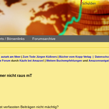
ts / Börsenlinks
Forumsarchive
 autark am Meer
|
Zum Tode Jürgen Küßners
|
Bücher vom Kopp-Verlag |
Datenschut
be Forum
durch
Käufe bei Amazon
! |
Weitere Buchempfehlungen
und
Amazonnavigat
mer nicht raus mT
st verfassten Beiträgen nicht mächtig?