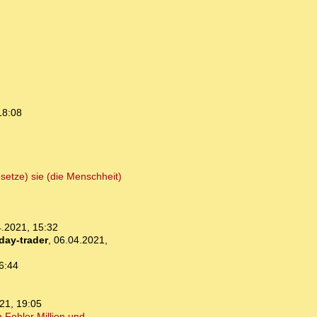
18:08
setze) sie (die Menschheit)
.2021, 15:32
day-trader
,
06.04.2021,
6:44
21, 19:05
Fehler Million und