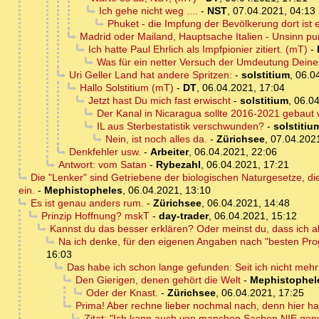
Ich gehe nicht weg ....
-
NST
,
07.04.2021, 04:13
Phuket - die Impfung der Bevölkerung dort ist
Madrid oder Mailand, Hauptsache Italien - Unsinn p
Ich hatte Paul Ehrlich als Impfpionier zitiert. (mT)
-
Was für ein netter Versuch der Umdeutung Deines
Uri Geller Land hat andere Spritzen:
-
solstitium
,
06.0
Hallo Solstitium (mT)
-
DT
,
06.04.2021, 17:04
Jetzt hast Du mich fast erwischt
-
solstitium
,
06.04
Der Kanal in Nicaragua sollte 2016-2021 gebaut
IL aus Sterbestatistik verschwunden?
-
solstitiu
Nein, ist noch alles da.
-
Zürichsee
,
07.04.202
Denkfehler usw.
-
Arbeiter
,
06.04.2021, 22:06
Antwort: vom Satan
-
Rybezahl
,
06.04.2021, 17:21
Die "Lenker" sind Getriebene der biologischen Naturgesetze, die
ein.
-
Mephistopheles
,
06.04.2021, 13:10
Es ist genau anders rum.
-
Zürichsee
,
06.04.2021, 14:48
Prinzip Hoffnung? mskT
-
day-trader
,
06.04.2021, 15:12
Kannst du das besser erklären? Oder meinst du, dass ich a
Na ich denke, für den eigenen Angaben nach "besten Pro
16:03
Das habe ich schon lange gefunden: Seit ich nicht mehr 
Den Gierigen, denen gehört die Welt
-
Mephistophel
Oder der Knast.
-
Zürichsee
,
06.04.2021, 17:25
Prima! Aber rechne lieber nochmal nach, denn hier h
Zitat: "Ich kann auch von manchen Sachen NIE gen