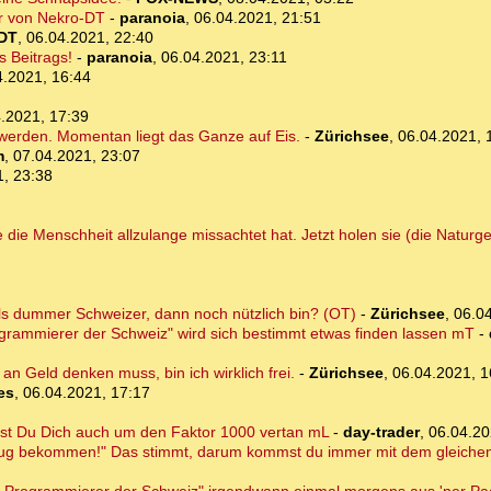
ur von Nekro-DT
-
paranoia
,
06.04.2021, 21:51
DT
,
06.04.2021, 22:40
 Beitrags!
-
paranoia
,
06.04.2021, 23:11
4.2021, 16:44
.2021, 17:39
 werden. Momentan liegt das Ganze auf Eis.
-
Zürichsee
,
06.04.2021, 
m
,
07.04.2021, 23:07
1, 23:38
 die Menschheit allzulange missachtet hat. Jetzt holen sie (die Naturge
ls dummer Schweizer, dann noch nützlich bin? (OT)
-
Zürichsee
,
06.04
grammierer der Schweiz" wird sich bestimmt etwas finden lassen mT
-
an Geld denken muss, bin ich wirklich frei.
-
Zürichsee
,
06.04.2021, 1
es
,
06.04.2021, 17:17
ast Du Dich auch um den Faktor 1000 vertan mL
-
day-trader
,
06.04.20
ug bekommen!" Das stimmt, darum kommst du immer mit dem gleichen 