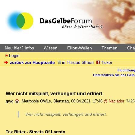
Neu hier? Infos
Wissen
Elliott-Wellen
Themen
Char
Login
zurück zur Hauptseite
in Thread öffnen
Ticker
Fluchtburg
Unterstützen Sie das Gel
Wer nicht mitspielt, verhungert und erfriert.
gwg
,
Metropole OWLs
,
Dienstag, 06.04.2021, 17:46
@ Naclador
7425
Wer nicht mitspielt, verhungert und erfriert.
Tex Ritter - Streets Of Laredo