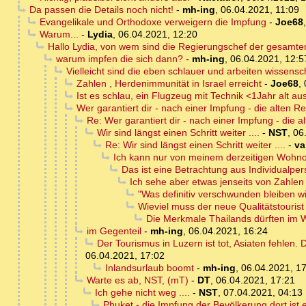
Da passen die Details noch nicht!
-
mh-ing
,
06.04.2021, 11:09
Evangelikale und Orthodoxe verweigern die Impfung
-
Joe68
Warum...
-
Lydia
,
06.04.2021, 12:20
Hallo Lydia, von wem sind die Regierungschef der gesamt
warum impfen die sich dann?
-
mh-ing
,
06.04.2021, 12:5
Vielleicht sind die eben schlauer und arbeiten wissensch
Zahlen , Herdenimmunität in Israel erreicht
-
Joe68
,
Ist es schlau, ein Flugzeug mit Technik <1Jahr alt au
Wer garantiert dir - nach einer Impfung - die alten Rei
Re: Wer garantiert dir - nach einer Impfung - die alt
Wir sind längst einen Schritt weiter ....
-
NST
,
06
Re: Wir sind längst einen Schritt weiter ....
-
va
Ich kann nur von meinem derzeitigen Wohnort 
Das ist eine Betrachtung aus Individualper
Ich sehe aber etwas jenseits von Zahlen .
"Was definitiv verschwunden bleiben wi
Wieviel muss der neue Qualitätstouris
Die Merkmale Thailands dürften im W
im Gegenteil
-
mh-ing
,
06.04.2021, 16:24
Der Tourismus in Luzern ist tot, Asiaten fehlen.
06.04.2021, 17:02
Inlandsurlaub boomt
-
mh-ing
,
06.04.2021, 1
Warte es ab, NST, (mT)
-
DT
,
06.04.2021, 17:21
Ich gehe nicht weg ....
-
NST
,
07.04.2021, 04:13
Phuket - die Impfung der Bevölkerung dort ist