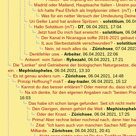
Madrid oder Mailand, Hauptsache Italien - Unsinn p
Ich hatte Paul Ehrlich als Impfpionier zitiert. (mT)
-
Was für ein netter Versuch der Umdeutung Deines
Uri Geller Land hat andere Spritzen:
-
solstitium
,
06.0
Hallo Solstitium (mT)
-
DT
,
06.04.2021, 17:04
Jetzt hast Du mich fast erwischt
-
solstitium
,
06.04
Der Kanal in Nicaragua sollte 2016-2021 gebaut
IL aus Sterbestatistik verschwunden?
-
solstitiu
Nein, ist noch alles da.
-
Zürichsee
,
07.04.202
Denkfehler usw.
-
Arbeiter
,
06.04.2021, 22:06
Antwort: vom Satan
-
Rybezahl
,
06.04.2021, 17:21
Die "Lenker" sind Getriebene der biologischen Naturgesetze, die
ein.
-
Mephistopheles
,
06.04.2021, 13:10
Es ist genau anders rum.
-
Zürichsee
,
06.04.2021, 14:48
Prinzip Hoffnung? mskT
-
day-trader
,
06.04.2021, 15:12
Kannst du das besser erklären? Oder meinst du, dass ich a
Na ich denke, für den eigenen Angaben nach "besten Pro
16:03
Das habe ich schon lange gefunden: Seit ich nicht mehr 
Den Gierigen, denen gehört die Welt
-
Mephistophel
Oder der Knast.
-
Zürichsee
,
06.04.2021, 17:25
Prima! Aber rechne lieber nochmal nach, denn hier h
Zitat: "Ich kann auch von manchen Sachen NIE gen
Milliarde.
-
Zürichsee
,
06.04.2021, 20:41