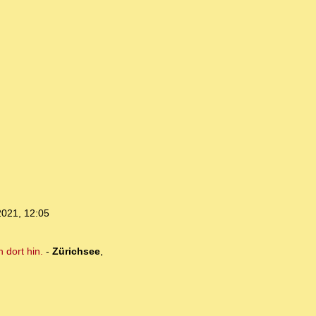
2021, 12:05
 dort hin.
-
Zürichsee
,