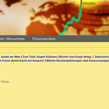
ts / Börsenlinks
Forumsarchive
 autark am Meer
|
Zum Tode Jürgen Küßners
|
Bücher vom Kopp-Verlag |
Datenschut
be Forum
durch
Käufe bei Amazon
! |
Weitere Buchempfehlungen
und
Amazonnavigat
 Views