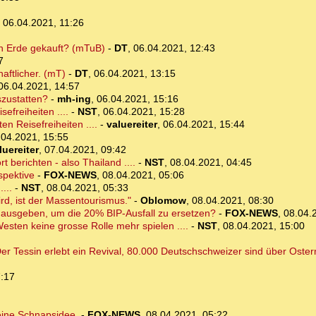
,
06.04.2021, 11:26
en Erde gekauft? (mTuB)
-
DT
,
06.04.2021, 12:43
7
aftlicher. (mT)
-
DT
,
06.04.2021, 13:15
06.04.2021, 14:57
szustatten?
-
mh-ing
,
06.04.2021, 15:16
sefreiheiten ....
-
NST
,
06.04.2021, 15:28
en Reisefreiheiten ....
-
valuereiter
,
06.04.2021, 15:44
.04.2021, 15:55
luereiter
,
07.04.2021, 09:42
berichten - also Thailand ....
-
NST
,
08.04.2021, 04:45
spektive
-
FOX-NEWS
,
08.04.2021, 05:06
...
-
NST
,
08.04.2021, 05:33
rd, ist der Massentourismus."
-
Oblomow
,
08.04.2021, 08:30
t ausgeben, um die 20% BIP-Ausfall zu ersetzen?
-
FOX-NEWS
,
08.04.
esten keine grosse Rolle mehr spielen ....
-
NST
,
08.04.2021, 15:00
 Der Tessin erlebt ein Revival, 80.000 Deutschschweizer sind über Ostern
7:17
 eine Schnapsidee.
-
FOX-NEWS
,
08.04.2021, 05:22