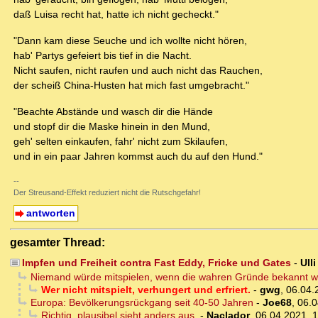
daß Luisa recht hat, hatte ich nicht gecheckt."
"Dann kam diese Seuche und ich wollte nicht hören,
hab' Partys gefeiert bis tief in die Nacht.
Nicht saufen, nicht raufen und auch nicht das Rauchen,
der scheiß China-Husten hat mich fast umgebracht."
"Beachte Abstände und wasch dir die Hände
und stopf dir die Maske hinein in den Mund,
geh' selten einkaufen, fahr' nicht zum Skilaufen,
und in ein paar Jahren kommst auch du auf den Hund."
--
Der Streusand-Effekt reduziert nicht die Rutschgefahr!
antworten
gesamter Thread:
Impfen und Freiheit contra Fast Eddy, Fricke und Gates
-
Ull
Niemand würde mitspielen, wenn die wahren Gründe bekannt w
Wer nicht mitspielt, verhungert und erfriert.
-
gwg
,
06.04.
Europa: Bevölkerungsrückgang seit 40-50 Jahren
-
Joe68
,
06.0
Richtig, plausibel sieht anders aus.
-
Naclador
,
06.04.2021, 