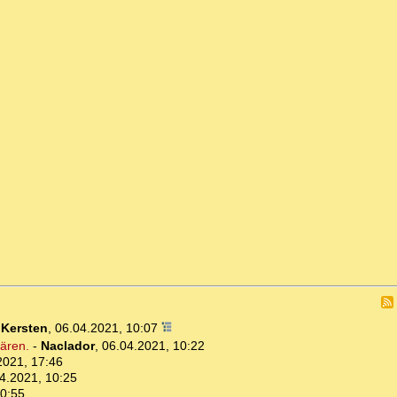
i Kersten
,
06.04.2021, 10:07
ären.
-
Naclador
,
06.04.2021, 10:22
2021, 17:46
4.2021, 10:25
10:55