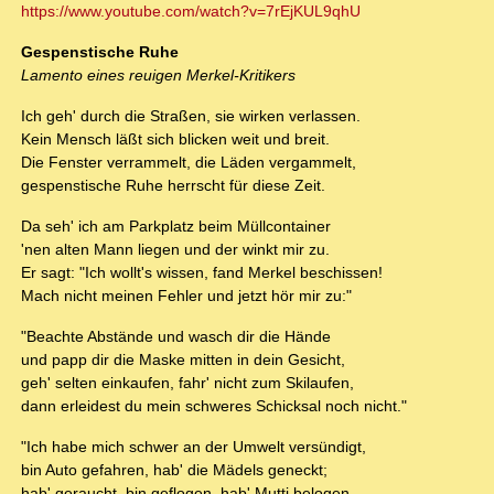
https://www.youtube.com/watch?v=7rEjKUL9qhU
Gespenstische Ruhe
Lamento eines reuigen Merkel-Kritikers
Ich geh' durch die Straßen, sie wirken verlassen.
Kein Mensch läßt sich blicken weit und breit.
Die Fenster verrammelt, die Läden vergammelt,
gespenstische Ruhe herrscht für diese Zeit.
Da seh' ich am Parkplatz beim Müllcontainer
'nen alten Mann liegen und der winkt mir zu.
Er sagt: "Ich wollt's wissen, fand Merkel beschissen!
Mach nicht meinen Fehler und jetzt hör mir zu:"
"Beachte Abstände und wasch dir die Hände
und papp dir die Maske mitten in dein Gesicht,
geh' selten einkaufen, fahr' nicht zum Skilaufen,
dann erleidest du mein schweres Schicksal noch nicht."
"Ich habe mich schwer an der Umwelt versündigt,
bin Auto gefahren, hab' die Mädels geneckt;
hab' geraucht, bin geflogen, hab' Mutti belogen,