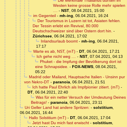
Die Merkmale Thailands dürften im
Westen keine grosse Rolle mehr spielen
....
-
NST
,
08.04.2021, 15:00
im Gegenteil
-
mh-ing
,
06.04.2021, 16:24
Der Tourismus in Luzern ist tot, Asiaten fehlen.
Der Tessin erlebt ein Revival, 80.000
Deutschschweizer sind über Ostern dort hin.
-
Zürichsee
,
06.04.2021, 17:02
Inlandsurlaub boomt
-
mh-ing
,
06.04.2021,
17:17
Warte es ab, NST, (mT)
-
DT
,
06.04.2021, 17:21
Ich gehe nicht weg ....
-
NST
,
07.04.2021, 04:13
Phuket - die Impfung der Bevölkerung dort ist
eine Schnapsidee.
-
FOX-NEWS
,
08.04.2021,
05:22
Madrid oder Mailand, Hauptsache Italien - Unsinn pur
von Nekro-DT
-
paranoia
,
06.04.2021, 21:51
Ich hatte Paul Ehrlich als Impfpionier zitiert. (mT)
-
DT
,
06.04.2021, 22:40
Was für ein netter Versuch der Umdeutung Deines
Beitrags!
-
paranoia
,
06.04.2021, 23:11
Uri Geller Land hat andere Spritzen:
-
solstitium
,
06.04.2021, 16:44
Hallo Solstitium (mT)
-
DT
,
06.04.2021, 17:04
Jetzt hast Du mich fast erwischt
-
solstitium
,