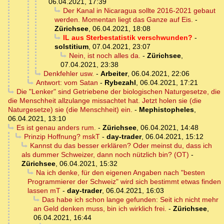
06.04.2021, 17:39
Der Kanal in Nicaragua sollte 2016-2021 gebaut
werden. Momentan liegt das Ganze auf Eis.
-
Zürichsee
,
06.04.2021, 18:08
IL aus Sterbestatistik verschwunden?
-
solstitium
,
07.04.2021, 23:07
Nein, ist noch alles da.
-
Zürichsee
,
07.04.2021, 23:38
Denkfehler usw.
-
Arbeiter
,
06.04.2021, 22:06
Antwort: vom Satan
-
Rybezahl
,
06.04.2021, 17:21
Die "Lenker" sind Getriebene der biologischen Naturgesetze, die
die Menschheit allzulange missachtet hat. Jetzt holen sie (die
Naturgesetze) sie (die Menschheit) ein.
-
Mephistopheles
,
06.04.2021, 13:10
Es ist genau anders rum.
-
Zürichsee
,
06.04.2021, 14:48
Prinzip Hoffnung? mskT
-
day-trader
,
06.04.2021, 15:12
Kannst du das besser erklären? Oder meinst du, dass ich
als dummer Schweizer, dann noch nützlich bin? (OT)
-
Zürichsee
,
06.04.2021, 15:32
Na ich denke, für den eigenen Angaben nach "besten
Programmierer der Schweiz" wird sich bestimmt etwas finden
lassen mT
-
day-trader
,
06.04.2021, 16:03
Das habe ich schon lange gefunden: Seit ich nicht mehr
an Geld denken muss, bin ich wirklich frei.
-
Zürichsee
,
06.04.2021, 16:44