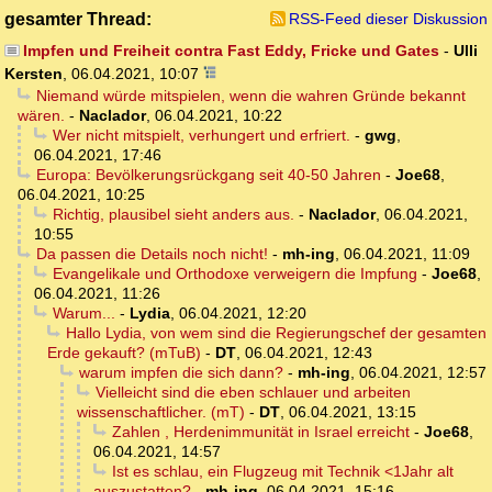
gesamter Thread:
RSS-Feed dieser Diskussion
Impfen und Freiheit contra Fast Eddy, Fricke und Gates
-
Ulli
Kersten
,
06.04.2021, 10:07
Niemand würde mitspielen, wenn die wahren Gründe bekannt
wären.
-
Naclador
,
06.04.2021, 10:22
Wer nicht mitspielt, verhungert und erfriert.
-
gwg
,
06.04.2021, 17:46
Europa: Bevölkerungsrückgang seit 40-50 Jahren
-
Joe68
,
06.04.2021, 10:25
Richtig, plausibel sieht anders aus.
-
Naclador
,
06.04.2021,
10:55
Da passen die Details noch nicht!
-
mh-ing
,
06.04.2021, 11:09
Evangelikale und Orthodoxe verweigern die Impfung
-
Joe68
,
06.04.2021, 11:26
Warum...
-
Lydia
,
06.04.2021, 12:20
Hallo Lydia, von wem sind die Regierungschef der gesamten
Erde gekauft? (mTuB)
-
DT
,
06.04.2021, 12:43
warum impfen die sich dann?
-
mh-ing
,
06.04.2021, 12:57
Vielleicht sind die eben schlauer und arbeiten
wissenschaftlicher. (mT)
-
DT
,
06.04.2021, 13:15
Zahlen , Herdenimmunität in Israel erreicht
-
Joe68
,
06.04.2021, 14:57
Ist es schlau, ein Flugzeug mit Technik <1Jahr alt
auszustatten?
-
mh-ing
,
06.04.2021, 15:16