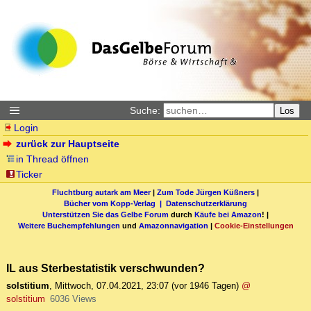
Suche:
Los
Login
zurück zur Hauptseite
in Thread öffnen
Ticker
Fluchtburg autark am Meer
|
Zum Tode Jürgen Küßners
|
Bücher vom Kopp-Verlag |
Datenschutzerklärung
Unterstützen Sie das Gelbe Forum
durch
Käufe bei Amazon
! |
Weitere Buchempfehlungen
und
Amazonnavigation
|
Cookie-Einstellungen
IL aus Sterbestatistik verschwunden?
solstitium
,
Mittwoch, 07.04.2021, 23:07
(vor 1946 Tagen)
@
solstitium
6036 Views