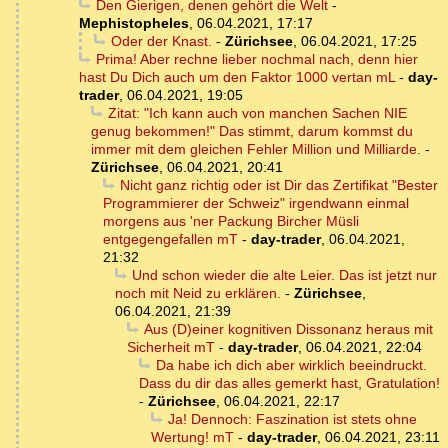
Den Gierigen, denen gehört die Welt
-
Mephistopheles
,
06.04.2021, 17:17
Oder der Knast.
-
Zürichsee
,
06.04.2021, 17:25
Prima! Aber rechne lieber nochmal nach, denn hier
hast Du Dich auch um den Faktor 1000 vertan mL
-
day-
trader
,
06.04.2021, 19:05
Zitat: "Ich kann auch von manchen Sachen NIE
genug bekommen!" Das stimmt, darum kommst du
immer mit dem gleichen Fehler Million und Milliarde.
-
Zürichsee
,
06.04.2021, 20:41
Nicht ganz richtig oder ist Dir das Zertifikat "Bester
Programmierer der Schweiz" irgendwann einmal
morgens aus 'ner Packung Bircher Müsli
entgegengefallen mT
-
day-trader
,
06.04.2021,
21:32
Und schon wieder die alte Leier. Das ist jetzt nur
noch mit Neid zu erklären.
-
Zürichsee
,
06.04.2021, 21:39
Aus (D)einer kognitiven Dissonanz heraus mit
Sicherheit mT
-
day-trader
,
06.04.2021, 22:04
Da habe ich dich aber wirklich beeindruckt.
Dass du dir das alles gemerkt hast, Gratulation!
-
Zürichsee
,
06.04.2021, 22:17
Ja! Dennoch: Faszination ist stets ohne
Wertung! mT
-
day-trader
,
06.04.2021, 23:11