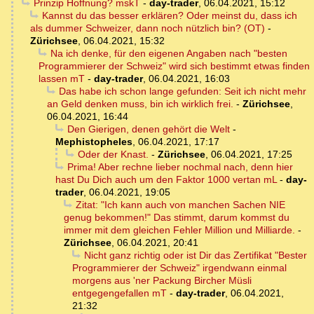
Prinzip Hoffnung? mskT
-
day-trader
,
06.04.2021, 15:12
Kannst du das besser erklären? Oder meinst du, dass ich
als dummer Schweizer, dann noch nützlich bin? (OT)
-
Zürichsee
,
06.04.2021, 15:32
Na ich denke, für den eigenen Angaben nach "besten
Programmierer der Schweiz" wird sich bestimmt etwas finden
lassen mT
-
day-trader
,
06.04.2021, 16:03
Das habe ich schon lange gefunden: Seit ich nicht mehr
an Geld denken muss, bin ich wirklich frei.
-
Zürichsee
,
06.04.2021, 16:44
Den Gierigen, denen gehört die Welt
-
Mephistopheles
,
06.04.2021, 17:17
Oder der Knast.
-
Zürichsee
,
06.04.2021, 17:25
Prima! Aber rechne lieber nochmal nach, denn hier
hast Du Dich auch um den Faktor 1000 vertan mL
-
day-
trader
,
06.04.2021, 19:05
Zitat: "Ich kann auch von manchen Sachen NIE
genug bekommen!" Das stimmt, darum kommst du
immer mit dem gleichen Fehler Million und Milliarde.
-
Zürichsee
,
06.04.2021, 20:41
Nicht ganz richtig oder ist Dir das Zertifikat "Bester
Programmierer der Schweiz" irgendwann einmal
morgens aus 'ner Packung Bircher Müsli
entgegengefallen mT
-
day-trader
,
06.04.2021,
21:32