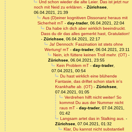
Und schon wieder die alte Leier. Das ist jetzt nur
noch mit Neid zu erklären.
-
Zürichsee
,
06.04.2021, 21:39
Aus (D)einer kognitiven Dissonanz heraus mit
Sicherheit mT
-
day-trader
,
06.04.2021, 22:04
Da habe ich dich aber wirklich beeindruckt.
Dass du dir das alles gemerkt hast, Gratulation!
-
Zürichsee
,
06.04.2021, 22:17
Ja! Dennoch: Faszination ist stets ohne
Wertung! mT
-
day-trader
,
06.04.2021, 23:11
Nein, ich füttere keinen Troll mehr. (OT)
-
Zürichsee
,
06.04.2021, 23:55
Kein Problem mT
-
day-trader
,
07.04.2021, 00:54
Du hast wirklich eine blühende
Fantasie, das driftet schon stark in's
Krankhafte ab. (OT)
-
Zürichsee
,
07.04.2021, 01:05
Verdrehen hilft nicht weiter! So
kommst Du aus der Nummer nicht
raus mT
-
day-trader
,
07.04.2021,
01:42
Langsam artet das in Stalking aus.
-
Zürichsee
,
07.04.2021, 01:32
Klar, Du kannst nicht substantiell