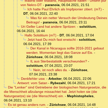
Madrid oder Mailand, Hauptsache Italien - Unsinn pur
von Nekro-DT
-
paranoia
,
06.04.2021, 21:51
Ich hatte Paul Ehrlich als Impfpionier zitiert. (mT)
-
DT
,
06.04.2021, 22:40
Was für ein netter Versuch der Umdeutung Deines
Beitrags!
-
paranoia
,
06.04.2021, 23:11
Uri Geller Land hat andere Spritzen:
-
solstitium
,
06.04.2021, 16:44
Hallo Solstitium (mT)
-
DT
,
06.04.2021, 17:04
Jetzt hast Du mich fast erwischt
-
solstitium
,
06.04.2021, 17:39
Der Kanal in Nicaragua sollte 2016-2021 gebaut
werden. Momentan liegt das Ganze auf Eis.
-
Zürichsee
,
06.04.2021, 18:08
IL aus Sterbestatistik verschwunden?
-
solstitium
,
07.04.2021, 23:07
Nein, ist noch alles da.
-
Zürichsee
,
07.04.2021, 23:38
Denkfehler usw.
-
Arbeiter
,
06.04.2021, 22:06
Antwort: vom Satan
-
Rybezahl
,
06.04.2021, 17:21
Die "Lenker" sind Getriebene der biologischen Naturgesetze, die
die Menschheit allzulange missachtet hat. Jetzt holen sie (die
Naturgesetze) sie (die Menschheit) ein.
-
Mephistopheles
,
06.04.2021, 13:10
Es ist genau anders rum.
-
Zürichsee
,
06.04.2021, 14:48