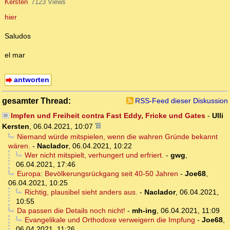
Kersten
7123 Views
hier
Saludos
el mar
antworten
gesamter Thread:
RSS-Feed dieser Diskussion
Impfen und Freiheit contra Fast Eddy, Fricke und Gates
-
Ulli
Kersten
,
06.04.2021, 10:07
Niemand würde mitspielen, wenn die wahren Gründe bekannt
wären.
-
Naclador
,
06.04.2021, 10:22
Wer nicht mitspielt, verhungert und erfriert.
-
gwg
,
06.04.2021, 17:46
Europa: Bevölkerungsrückgang seit 40-50 Jahren
-
Joe68
,
06.04.2021, 10:25
Richtig, plausibel sieht anders aus.
-
Naclador
,
06.04.2021,
10:55
Da passen die Details noch nicht!
-
mh-ing
,
06.04.2021, 11:09
Evangelikale und Orthodoxe verweigern die Impfung
-
Joe68
,
06.04.2021, 11:26