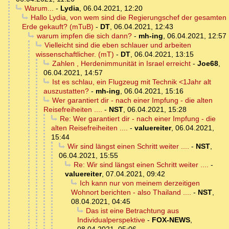
Warum...
-
Lydia
,
06.04.2021, 12:20
Hallo Lydia, von wem sind die Regierungschef der gesamten
Erde gekauft? (mTuB)
-
DT
,
06.04.2021, 12:43
warum impfen die sich dann?
-
mh-ing
,
06.04.2021, 12:57
Vielleicht sind die eben schlauer und arbeiten
wissenschaftlicher. (mT)
-
DT
,
06.04.2021, 13:15
Zahlen , Herdenimmunität in Israel erreicht
-
Joe68
,
06.04.2021, 14:57
Ist es schlau, ein Flugzeug mit Technik <1Jahr alt
auszustatten?
-
mh-ing
,
06.04.2021, 15:16
Wer garantiert dir - nach einer Impfung - die alten
Reisefreiheiten ....
-
NST
,
06.04.2021, 15:28
Re: Wer garantiert dir - nach einer Impfung - die
alten Reisefreiheiten ....
-
valuereiter
,
06.04.2021,
15:44
Wir sind längst einen Schritt weiter ....
-
NST
,
06.04.2021, 15:55
Re: Wir sind längst einen Schritt weiter ....
-
valuereiter
,
07.04.2021, 09:42
Ich kann nur von meinem derzeitigen
Wohnort berichten - also Thailand ....
-
NST
,
08.04.2021, 04:45
Das ist eine Betrachtung aus
Individualperspektive
-
FOX-NEWS
,