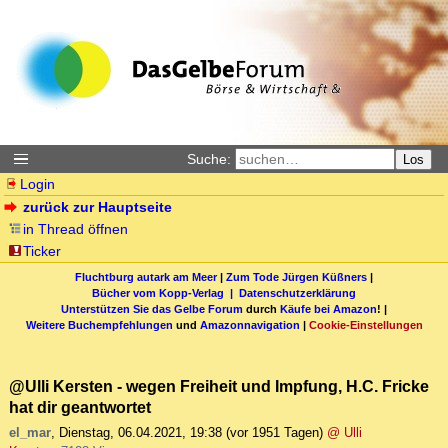
Suche:
Los
Login
zurück zur Hauptseite
in Thread öffnen
Ticker
Fluchtburg autark am Meer
|
Zum Tode Jürgen Küßners
|
Bücher vom Kopp-Verlag |
Datenschutzerklärung
Unterstützen Sie das Gelbe Forum
durch
Käufe bei Amazon
! |
Weitere Buchempfehlungen
und
Amazonnavigation
|
Cookie-Einstellungen
@Ulli Kersten - wegen Freiheit und Impfung, H.C. Fricke
hat dir geantwortet
el_mar
,
Dienstag, 06.04.2021, 19:38
(vor 1951 Tagen)
@ Ulli