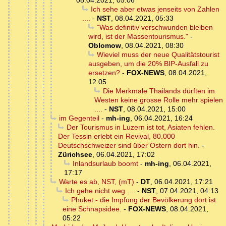
08.04.2021, 05:06
Ich sehe aber etwas jenseits von Zahlen
....
-
NST
,
08.04.2021, 05:33
"Was definitiv verschwunden bleiben
wird, ist der Massentourismus."
-
Oblomow
,
08.04.2021, 08:30
Wieviel muss der neue Qualitätstourist
ausgeben, um die 20% BIP-Ausfall zu
ersetzen?
-
FOX-NEWS
,
08.04.2021,
12:05
Die Merkmale Thailands dürften im
Westen keine grosse Rolle mehr spielen
....
-
NST
,
08.04.2021, 15:00
im Gegenteil
-
mh-ing
,
06.04.2021, 16:24
Der Tourismus in Luzern ist tot, Asiaten fehlen.
Der Tessin erlebt ein Revival, 80.000
Deutschschweizer sind über Ostern dort hin.
-
Zürichsee
,
06.04.2021, 17:02
Inlandsurlaub boomt
-
mh-ing
,
06.04.2021,
17:17
Warte es ab, NST, (mT)
-
DT
,
06.04.2021, 17:21
Ich gehe nicht weg ....
-
NST
,
07.04.2021, 04:13
Phuket - die Impfung der Bevölkerung dort ist
eine Schnapsidee.
-
FOX-NEWS
,
08.04.2021,
05:22