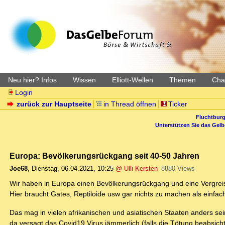
Neu hier? Infos
Wissen
Elliott-Wellen
Themen
Char
Login
zurück zur Hauptseite
in Thread öffnen
Ticker
Fluchtburg
Unterstützen Sie das Gel
Europa: Bevölkerungsrückgang seit 40-50 Jahren
Joe68
,
Dienstag, 06.04.2021, 10:25
@ Ulli Kersten
8880 Views
Wir haben in Europa einen Bevölkerungsrückgang und eine Vergreis
Hier braucht Gates, Reptiloide usw gar nichts zu machen als einfach
Das mag in vielen afrikanischen und asiatischen Staaten anders sei
da versagt das Covid19 Virus jämmerlich (falls die Tötung beabsicht