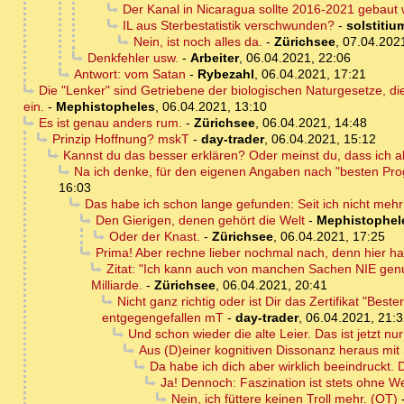
Der Kanal in Nicaragua sollte 2016-2021 gebaut
IL aus Sterbestatistik verschwunden?
-
solstitiu
Nein, ist noch alles da.
-
Zürichsee
,
07.04.202
Denkfehler usw.
-
Arbeiter
,
06.04.2021, 22:06
Antwort: vom Satan
-
Rybezahl
,
06.04.2021, 17:21
Die "Lenker" sind Getriebene der biologischen Naturgesetze, die
ein.
-
Mephistopheles
,
06.04.2021, 13:10
Es ist genau anders rum.
-
Zürichsee
,
06.04.2021, 14:48
Prinzip Hoffnung? mskT
-
day-trader
,
06.04.2021, 15:12
Kannst du das besser erklären? Oder meinst du, dass ich a
Na ich denke, für den eigenen Angaben nach "besten Pro
16:03
Das habe ich schon lange gefunden: Seit ich nicht mehr 
Den Gierigen, denen gehört die Welt
-
Mephistophel
Oder der Knast.
-
Zürichsee
,
06.04.2021, 17:25
Prima! Aber rechne lieber nochmal nach, denn hier h
Zitat: "Ich kann auch von manchen Sachen NIE gen
Milliarde.
-
Zürichsee
,
06.04.2021, 20:41
Nicht ganz richtig oder ist Dir das Zertifikat "B
entgegengefallen mT
-
day-trader
,
06.04.2021, 21:
Und schon wieder die alte Leier. Das ist jetzt nu
Aus (D)einer kognitiven Dissonanz heraus mit
Da habe ich dich aber wirklich beeindruckt. D
Ja! Dennoch: Faszination ist stets ohne W
Nein, ich füttere keinen Troll mehr. (OT)