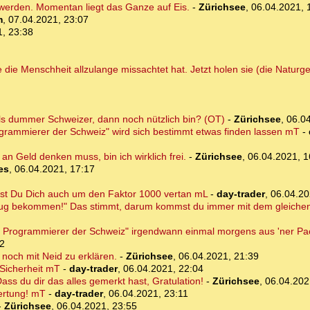
 werden. Momentan liegt das Ganze auf Eis.
-
Zürichsee
,
06.04.2021, 
m
,
07.04.2021, 23:07
1, 23:38
 die Menschheit allzulange missachtet hat. Jetzt holen sie (die Naturge
ls dummer Schweizer, dann noch nützlich bin? (OT)
-
Zürichsee
,
06.04
grammierer der Schweiz" wird sich bestimmt etwas finden lassen mT
-
an Geld denken muss, bin ich wirklich frei.
-
Zürichsee
,
06.04.2021, 1
es
,
06.04.2021, 17:17
ast Du Dich auch um den Faktor 1000 vertan mL
-
day-trader
,
06.04.20
ug bekommen!" Das stimmt, darum kommst du immer mit dem gleichen 
ester Programmierer der Schweiz" irgendwann einmal morgens aus 'ner Pa
32
r noch mit Neid zu erklären.
-
Zürichsee
,
06.04.2021, 21:39
 Sicherheit mT
-
day-trader
,
06.04.2021, 22:04
ass du dir das alles gemerkt hast, Gratulation!
-
Zürichsee
,
06.04.202
ertung! mT
-
day-trader
,
06.04.2021, 23:11
-
Zürichsee
,
06.04.2021, 23:55