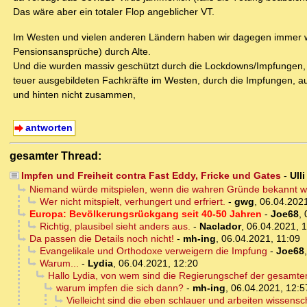
Das wäre aber ein totaler Flop angeblicher VT.
Im Westen und vielen anderen Ländern haben wir dagegen immer 
Pensionsansprüche) durch Alte.
Und die wurden massiv geschützt durch die Lockdowns/Impfungen, neb
teuer ausgebildeten Fachkräfte im Westen, durch die Impfungen, a
und hinten nicht zusammen,
antworten
gesamter Thread:
Impfen und Freiheit contra Fast Eddy, Fricke und Gates
-
Ull
Niemand würde mitspielen, wenn die wahren Gründe bekannt w
Wer nicht mitspielt, verhungert und erfriert.
-
gwg
,
06.04.2021
Europa: Bevölkerungsrückgang seit 40-50 Jahren
-
Joe68
,
Richtig, plausibel sieht anders aus.
-
Naclador
,
06.04.2021, 
Da passen die Details noch nicht!
-
mh-ing
,
06.04.2021, 11:09
Evangelikale und Orthodoxe verweigern die Impfung
-
Joe68
Warum...
-
Lydia
,
06.04.2021, 12:20
Hallo Lydia, von wem sind die Regierungschef der gesamt
warum impfen die sich dann?
-
mh-ing
,
06.04.2021, 12:5
Vielleicht sind die eben schlauer und arbeiten wissensch