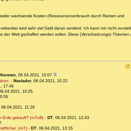
weiter wachsende Kosten (Ressourcenverbrauch durch Renten und
enbei wird sehr viel Geld daran verdient. Ich kann mir nicht vorstel
us der Welt gschaffen werden sollen. Diese (Verschwörungs)-Theorien
i Kersten
,
06.04.2021, 10:07
ären.
-
Naclador
,
06.04.2021, 10:22
, 17:46
06.04.2021, 10:25
10:55
,
06.04.2021, 11:26
en Erde gekauft? (mTuB)
-
DT
,
06.04.2021, 12:43
7
aftlicher. (mT)
-
DT
,
06.04.2021, 13:15