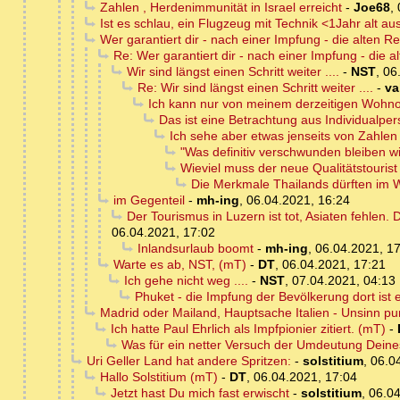
Zahlen , Herdenimmunität in Israel erreicht
-
Joe68
,
Ist es schlau, ein Flugzeug mit Technik <1Jahr alt au
Wer garantiert dir - nach einer Impfung - die alten Rei
Re: Wer garantiert dir - nach einer Impfung - die alt
Wir sind längst einen Schritt weiter ....
-
NST
,
06
Re: Wir sind längst einen Schritt weiter ....
-
va
Ich kann nur von meinem derzeitigen Wohnort 
Das ist eine Betrachtung aus Individualper
Ich sehe aber etwas jenseits von Zahlen .
"Was definitiv verschwunden bleiben wi
Wieviel muss der neue Qualitätstouris
Die Merkmale Thailands dürften im W
im Gegenteil
-
mh-ing
,
06.04.2021, 16:24
Der Tourismus in Luzern ist tot, Asiaten fehlen.
06.04.2021, 17:02
Inlandsurlaub boomt
-
mh-ing
,
06.04.2021, 1
Warte es ab, NST, (mT)
-
DT
,
06.04.2021, 17:21
Ich gehe nicht weg ....
-
NST
,
07.04.2021, 04:13
Phuket - die Impfung der Bevölkerung dort ist
Madrid oder Mailand, Hauptsache Italien - Unsinn p
Ich hatte Paul Ehrlich als Impfpionier zitiert. (mT)
-
Was für ein netter Versuch der Umdeutung Deines
Uri Geller Land hat andere Spritzen:
-
solstitium
,
06.0
Hallo Solstitium (mT)
-
DT
,
06.04.2021, 17:04
Jetzt hast Du mich fast erwischt
-
solstitium
,
06.04