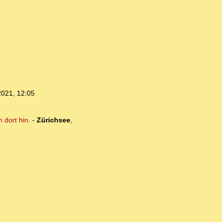
2021, 12:05
 dort hin.
-
Zürichsee
,