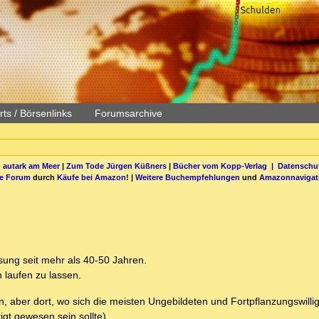
ts / Börsenlinks
Forumsarchive
 autark am Meer
|
Zum Tode Jürgen Küßners
|
Bücher vom Kopp-Verlag |
Datenschut
be Forum
durch
Käufe bei Amazon
! |
Weitere Buchempfehlungen
und
Amazonnavigat
ung seit mehr als 40-50 Jahren.
 laufen zu lassen.
n, aber dort, wo sich die meisten Ungebildeten und Fortpflanzungswill
igt gewesen sein sollte).