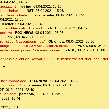
06.04.2021, 14:57
szustatten?
-
mh-ing
,
06.04.2021, 15:16
sefreiheiten ....
-
NST
,
06.04.2021, 15:28
en Reisefreiheiten ....
-
valuereiter
,
06.04.2021, 15:44
.04.2021, 15:55
luereiter
,
07.04.2021, 09:42
berichten - also Thailand ....
-
NST
,
08.04.2021, 04:45
spektive
-
FOX-NEWS
,
08.04.2021, 05:06
...
-
NST
,
08.04.2021, 05:33
rd, ist der Massentourismus."
-
Oblomow
,
08.04.2021, 08:30
t ausgeben, um die 20% BIP-Ausfall zu ersetzen?
-
FOX-NEWS
,
08.04.
esten keine grosse Rolle mehr spielen ....
-
NST
,
08.04.2021, 15:00
 Der Tessin erlebt ein Revival, 80.000 Deutschschweizer sind über Ostern
7:17
 eine Schnapsidee.
-
FOX-NEWS
,
08.04.2021, 05:22
ur von Nekro-DT
-
paranoia
,
06.04.2021, 21:51
DT
,
06.04.2021, 22:40
 Beitrags!
-
paranoia
,
06.04.2021, 23:11
4.2021, 16:44
.2021, 17:39