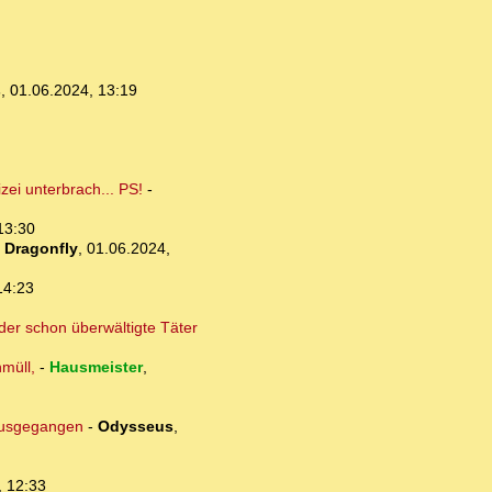
s
,
01.06.2024, 13:19
ei unterbrach... PS!
-
13:30
-
Dragonfly
,
01.06.2024,
14:23
der schon überwältigte Täter
müll,
-
Hausmeister
,
 ausgegangen
-
Odysseus
,
, 12:33