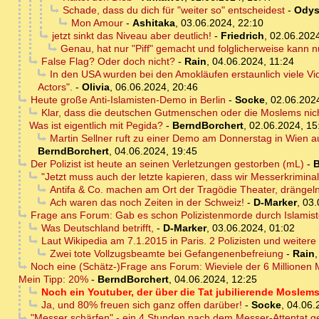
Schade, dass du dich für "weiter so" entscheidest
-
Odys
Mon Amour
-
Ashitaka
,
03.06.2024, 22:10
jetzt sinkt das Niveau aber deutlich!
-
Friedrich
,
02.06.2024
Genau, hat nur "Piff" gemacht und folglicherweise kann nu
False Flag? Oder doch nicht?
-
Rain
,
04.06.2024, 11:24
In den USA wurden bei den Amokläufen erstaunlich viele Vid
Actors".
-
Olivia
,
06.06.2024, 20:46
Heute große Anti-Islamisten-Demo in Berlin
-
Socke
,
02.06.202
Klar, dass die deutschen Gutmenschen oder die Moslems nicht
Was ist eigentlich mit Pegida?
-
BerndBorchert
,
02.06.2024, 15
Martin Sellner ruft zu einer Demo am Donnerstag in Wien a
BerndBorchert
,
04.06.2024, 19:45
Der Polizist ist heute an seinen Verletzungen gestorben (mL)
-
B
"Jetzt muss auch der letzte kapieren, dass wir Messerkrimina
Antifa & Co. machen am Ort der Tragödie Theater, drängeln 
Ach waren das noch Zeiten in der Schweiz!
-
D-Marker
,
03.
Frage ans Forum: Gab es schon Polizistenmorde durch Islamis
Was Deutschland betrifft,
-
D-Marker
,
03.06.2024, 01:02
Laut Wikipedia am 7.1.2015 in Paris. 2 Polizisten und weiter
Zwei tote Vollzugsbeamte bei Gefangenenbefreiung
-
Rain
Noch eine (Schätz-)Frage ans Forum: Wieviele der 6 Millionen
Mein Tipp: 20%
-
BerndBorchert
,
04.06.2024, 12:25
Noch ein Youtuber, der über die Tat jubilierende Moslem
Ja, und 80% freuen sich ganz offen darüber!
-
Socke
,
04.06.
"Messer schärfen" - ein 4 Stunden nach dem Messer-Attentat ge