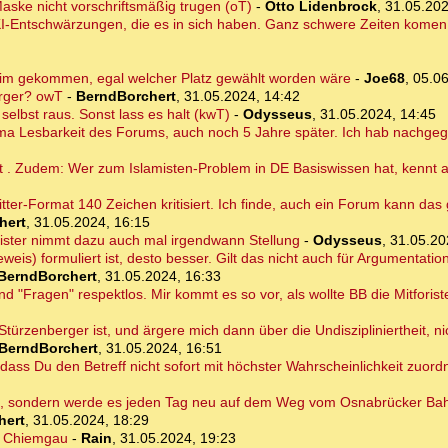
ske nicht vorschriftsmäßig trugen (oT)
-
Otto Lidenbrock
,
31.05.202
I-Entschwärzungen, die es in sich haben. Ganz schwere Zeiten komen 
im gekommen, egal welcher Platz gewählt worden wäre
-
Joe68
,
05.06
erger? owT
-
BerndBorchert
,
31.05.2024, 14:42
elbst raus. Sonst lass es halt (kwT)
-
Odysseus
,
31.05.2024, 14:45
hema Lesbarkeit des Forums, auch noch 5 Jahre später. Ich hab nachge
ht . Zudem: Wer zum Islamisten-Problem in DE Basiswissen hat, kennt 
itter-Format 140 Zeichen kritisiert. Ich finde, auch ein Forum kann das
hert
,
31.05.2024, 16:15
ister nimmt dazu auch mal irgendwann Stellung
-
Odysseus
,
31.05.20
weis) formuliert ist, desto besser. Gilt das nicht auch für Argumentati
BerndBorchert
,
31.05.2024, 16:33
nd "Fragen" respektlos. Mir kommt es so vor, als wollte BB die Mitforist
r Stürzenberger ist, und ärgere mich dann über die Undiszipliniertheit, 
BerndBorchert
,
31.05.2024, 16:51
 dass Du den Betreff nicht sofort mit höchster Wahrscheinlichkeit zuor
en, sondern werde es jeden Tag neu auf dem Weg vom Osnabrücker Ba
hert
,
31.05.2024, 18:29
r Chiemgau
-
Rain
,
31.05.2024, 19:23