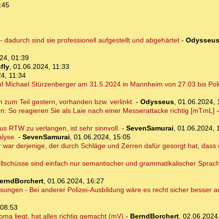
:45
dadurch sind sie professionell aufgestellt und abgehärtet
-
Odysseu
24, 01:39
fly
,
01.06.2024, 11:33
4, 11:34
 Michael Stürzenberger am 31.5.2024 in Mannheim von 27:03 bis Poliz
on zum Teil gestern, vorhanden bzw. verlinkt.
-
Odysseus
,
01.06.2024, 
en: So reagieren Sie als Laie nach einer Messerattacke richtig [mTmL]
s RTW zu verlangen, ist sehr sinnvoll.
-
SevenSamurai
,
01.06.2024, 
alyse.
-
SevenSamurai
,
01.06.2024, 15:05
 war derjenige, der durch Schläge und Zerren dafür gesorgt hat, dass 
llschüsse sind einfach nur semantischer und grammatikalischer Sprach
erndBorchert
,
01.06.2024, 16:27
isungen - Bei anderer Polizei-Ausbildung wäre es recht sicher besser
 08:53
oma liegt, hat alles richtig gemacht (mV)
-
BerndBorchert
,
02.06.2024