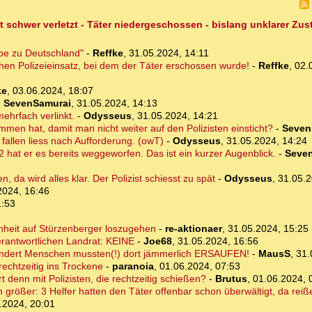
t schwer verletzt - Täter niedergeschossen - bislang unklarer Zu
ebe zu Deutschland"
-
Reffke
,
31.05.2024, 14:11
chen Polizeieinsatz, bei dem der Täter erschossen wurde!
-
Reffke
,
02.
ke
,
03.06.2024, 18:07
-
SevenSamurai
,
31.05.2024, 14:13
mehrfach verlinkt.
-
Odysseus
,
31.05.2024, 14:21
men hat, damit man nicht weiter auf den Polizisten einsticht?
-
Seven
 fallen liess nach Aufforderung. (owT)
-
Odysseus
,
31.05.2024, 14:24
2 hat er es bereits weggeworfen. Das ist ein kurzer Augenblick.
-
Seve
, da wird alles klar. Der Polizist schiesst zu spät
-
Odysseus
,
31.05.2
2024, 16:46
1:53
enheit auf Stürzenberger loszugehen
-
re-aktionaer
,
31.05.2024, 15:25
erantwortlichen Landrat: KEINE
-
Joe68
,
31.05.2024, 16:56
dert Menschen mussten(!) dort jämmerlich ERSAUFEN!
-
MausS
,
31.
echtzeitig ins Trockene
-
paranoia
,
01.06.2024, 07:53
rt denn mit Polizisten, die rechtzeitig schießen?
-
Brutus
,
01.06.2024, 
rößer: 3 Helfer hatten den Täter offenbar schon überwältigt, da reißen
.2024, 20:01