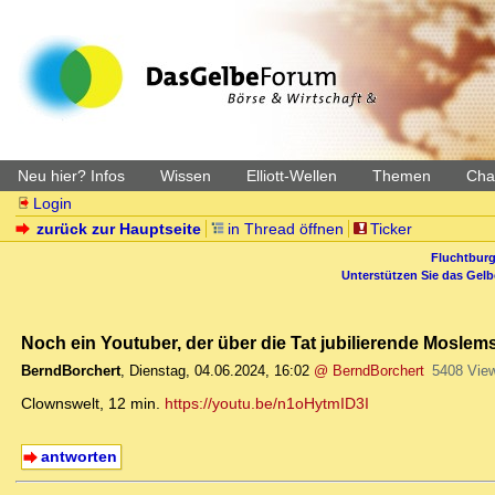
Neu hier? Infos
Wissen
Elliott-Wellen
Themen
Char
Login
zurück zur Hauptseite
in Thread öffnen
Ticker
Fluchtburg
Unterstützen Sie das Gel
Noch ein Youtuber, der über die Tat jubilierende Mosle
BerndBorchert
,
Dienstag, 04.06.2024, 16:02
@ BerndBorchert
5408 Vie
Clownswelt, 12 min.
https://youtu.be/n1oHytmID3I
antworten