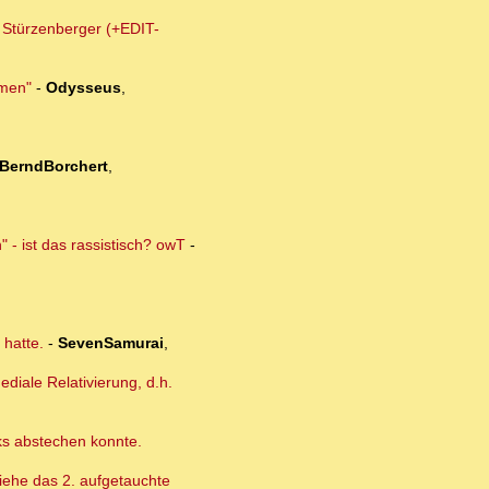
m Stürzenberger (+EDIT-
lmen"
-
Odysseus
,
BerndBorchert
,
 - ist das rassistisch? owT
-
 hatte.
-
SevenSamurai
,
diale Relativierung, d.h.
cks abstechen konnte.
 Siehe das 2. aufgetauchte