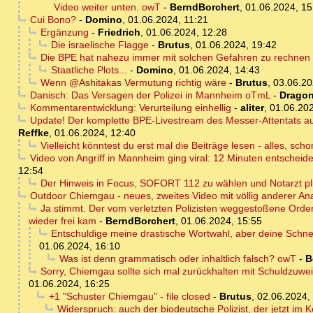
Video weiter unten. owT
-
BerndBorchert
,
01.06.2024, 15
Cui Bono?
-
Domino
,
01.06.2024, 11:21
Ergänzung
-
Friedrich
,
01.06.2024, 12:28
Die israelische Flagge
-
Brutus
,
01.06.2024, 19:42
Die BPE hat nahezu immer mit solchen Gefahren zu rechnen - 
Staatliche Plots...
-
Domino
,
01.06.2024, 14:43
Wenn @Ashitakas Vermutung richtig wäre
-
Brutus
,
03.06.20
Danisch: Das Versagen der Polizei in Mannheim oTmL
-
Dragon
Kommentarentwicklung: Verurteilung einhellig
-
aliter
,
01.06.202
Update! Der komplette BPE-Livestream des Messer-Attentats auf
Reffke
,
01.06.2024, 12:40
Vielleicht könntest du erst mal die Beiträge lesen - alles, sch
Video von Angriff in Mannheim ging viral: 12 Minuten entscheid
12:54
Der Hinweis in Focus, SOFORT 112 zu wählen und Notarzt plu
Outdoor Chiemgau - neues, zweites Video mit völlig anderer An
Ja stimmt. Der vom verletzten Polizisten weggestoßene Order
wieder frei kam
-
BerndBorchert
,
01.06.2024, 15:55
Entschuldige meine drastische Wortwahl, aber deine Schne
01.06.2024, 16:10
Was ist denn grammatisch oder inhaltlich falsch? owT
-
B
Sorry, Chiemgau sollte sich mal zurückhalten mit Schuldzuwe
01.06.2024, 16:25
+1 "Schuster Chiemgau" - file closed
-
Brutus
,
02.06.2024,
Widerspruch: auch der biodeutsche Polizist, der jetzt im K