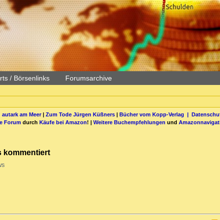
ts / Börsenlinks
Forumsarchive
 autark am Meer
|
Zum Tode Jürgen Küßners
|
Bücher vom Kopp-Verlag |
Datenschut
be Forum
durch
Käufe bei Amazon
! |
Weitere Buchempfehlungen
und
Amazonnavigat
ms kommentiert
ws