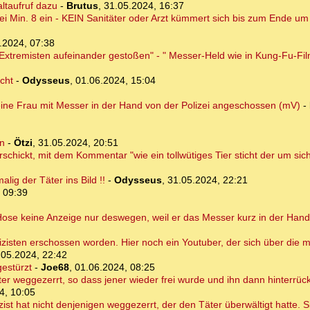
ltaufruf dazu
-
Brutus
,
31.05.2024, 16:37
i Min. 8 ein - KEIN Sanitäter oder Arzt kümmert sich bis zum Ende u
.2024, 07:38
Extremisten aufeinander gestoßen" - " Messer-Held wie in Kung-Fu-Fi
cht
-
Odysseus
,
01.06.2024, 15:04
 eine Frau mit Messer in der Hand von der Polizei angeschossen (mV)
-
rn
-
Ötzi
,
31.05.2024, 20:51
chickt, mit dem Kommentar "wie ein tollwütiges Tier sticht der um sich"
ig der Täter ins Bild !!
-
Odysseus
,
31.05.2024, 22:21
 09:39
 Hose keine Anzeige nur deswegen, weil er das Messer kurz in der Hand
isten erschossen worden. Hier noch ein Youtuber, der sich über die me
.05.2024, 22:42
gestürzt
-
Joe68
,
01.06.2024, 08:25
ter weggezerrt, so dass jener wieder frei wurde und ihn dann hinterrü
4, 10:05
lizist hat nicht denjenigen weggezerrt, der den Täter überwältigt hatte.