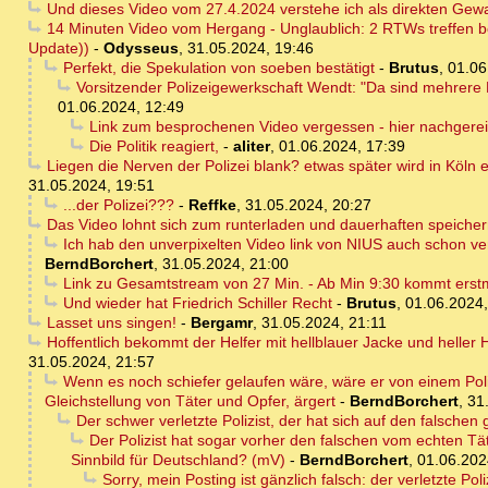
Und dieses Video vom 27.4.2024 verstehe ich als direkten Gewa
14 Minuten Video vom Hergang - Unglaublich: 2 RTWs treffen be
Update))
-
Odysseus
,
31.05.2024, 19:46
Perfekt, die Spekulation von soeben bestätigt
-
Brutus
,
01.06
Vorsitzender Polizeigewerkschaft Wendt: "Da sind mehrere 
01.06.2024, 12:49
Link zum besprochenen Video vergessen - hier nachgerei
Die Politik reagiert,
-
aliter
,
01.06.2024, 17:39
Liegen die Nerven der Polizei blank? etwas später wird in Köln
31.05.2024, 19:51
...der Polizei???
-
Reffke
,
31.05.2024, 20:27
Das Video lohnt sich zum runterladen und dauerhaften speiche
Ich hab den unverpixelten Video link von NIUS auch schon vers
BerndBorchert
,
31.05.2024, 21:00
Link zu Gesamtstream von 27 Min. - Ab Min 9:30 kommt erstmal
Und wieder hat Friedrich Schiller Recht
-
Brutus
,
01.06.2024,
Lasset uns singen!
-
Bergamr
,
31.05.2024, 21:11
Hoffentlich bekommt der Helfer mit hellblauer Jacke und heller
31.05.2024, 21:57
Wenn es noch schiefer gelaufen wäre, wäre er von einem Poliz
Gleichstellung von Täter und Opfer, ärgert
-
BerndBorchert
,
31
Der schwer verletzte Polizist, der hat sich auf den falschen 
Der Polizist hat sogar vorher den falschen vom echten Tä
Sinnbild für Deutschland? (mV)
-
BerndBorchert
,
01.06.202
Sorry, mein Posting ist gänzlich falsch: der verletzte Po