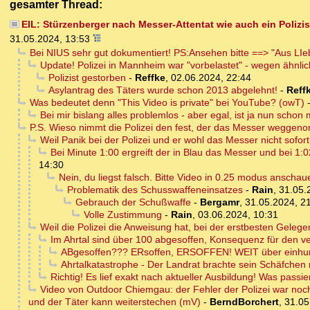
gesamter Thread:
EIL: Stürzenberger nach Messer-Attentat wie auch ein Polizis
31.05.2024, 13:53
Bei NIUS sehr gut dokumentiert! PS:Ansehen bitte ==> "Aus LI
Update! Polizei in Mannheim war "vorbelastet" - wegen ähnli
Polizist gestorben
-
Reffke
,
02.06.2024, 22:44
Asylantrag des Täters wurde schon 2013 abgelehnt!
-
Reff
Was bedeutet denn "This Video is private" bei YouTube? (owT)
Bei mir bislang alles problemlos - aber egal, ist ja nun schon 
P.S. Wieso nimmt die Polizei den fest, der das Messer weggenom
Weil Panik bei der Polizei und er wohl das Messer nicht sofort
Bei Minute 1:00 ergreift der in Blau das Messer und bei 1:0
14:30
Nein, du liegst falsch. Bitte Video in 0.25 modus anschauen
Problematik des Schusswaffeneinsatzes
-
Rain
,
31.05.
Gebrauch der Schußwaffe
-
Bergamr
,
31.05.2024, 2
Volle Zustimmung
-
Rain
,
03.06.2024, 10:31
Weil die Polizei die Anweisung hat, bei der erstbesten Geleg
Im Ahrtal sind über 100 abgesoffen, Konsequenz für den v
ABgesoffen??? ERsoffen, ERSOFFEN! WEIT über einhun
Ahrtalkatastrophe - Der Landrat brachte sein Schäfchen r
Richtig! Es lief exakt nach aktueller Ausbildung! Was passie
Video von Outdoor Chiemgau: der Fehler der Polizei war noch g
und der Täter kann weiterstechen (mV)
-
BerndBorchert
,
31.05