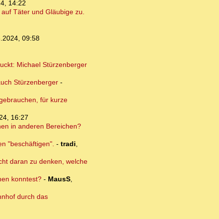
4, 14:22
auf Täter und Gläubige zu.
.2024, 09:58
guckt: Michael Stürzenberger
auch Stürzenberger
-
 gebrauchen, für kurze
24, 16:27
onen in anderen Bereichen?
en "beschäftigen".
-
tradi
,
nicht daran zu denken, welche
dnen konntest?
-
MausS
,
hnhof durch das