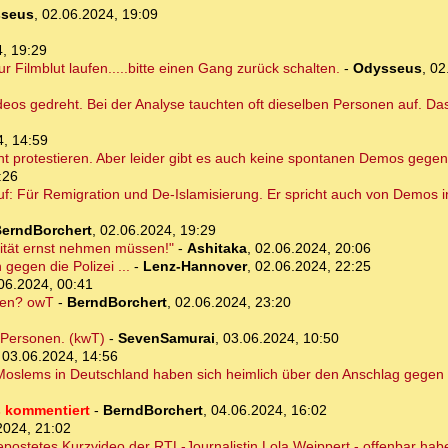
seus
,
02.06.2024, 19:09
, 19:29
r Filmblut laufen.....bitte einen Gang zurück schalten.
-
Odysseus
,
02
eos gedreht. Bei der Analyse tauchten oft dieselben Personen auf. Das 
4, 14:59
 protestieren. Aber leider gibt es auch keine spontanen Demos gegen
:26
uf: Für Remigration und De-Islamisierung. Er spricht auch von Demos 
erndBorchert
,
02.06.2024, 19:29
lität ernst nehmen müssen!"
-
Ashitaka
,
02.06.2024, 20:06
gegen die Polizei ...
-
Lenz-Hannover
,
02.06.2024, 22:25
06.2024, 00:41
ten? owT
-
BerndBorchert
,
02.06.2024, 23:20
e Personen. (kwT)
-
SevenSamurai
,
03.06.2024, 10:50
,
03.06.2024, 14:56
 Moslems in Deutschland haben sich heimlich über den Anschlag gegen
s kommentiert
-
BerndBorchert
,
04.06.2024, 16:02
2024, 21:02
postetes Kurzvideo der RTL-Journalistin Lola Weippert - offenbar hab