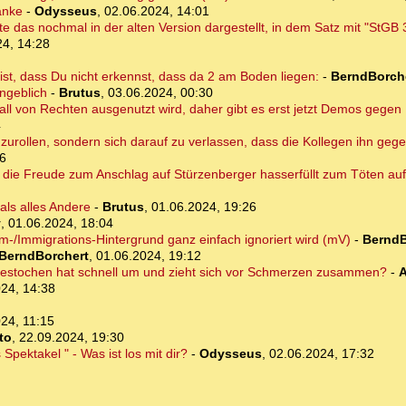
anke
-
Odysseus
,
02.06.2024, 14:01
 das nochmal in der alten Version dargestellt, in dem Satz mit "StGB 
24, 14:28
 ist, dass Du nicht erkennst, dass da 2 am Boden liegen:
-
BerndBorch
angeblich
-
Brutus
,
03.06.2024, 00:30
orfall von Rechten ausgenutzt wird, daher gibt es erst jetzt Demos gege
4
gzurollen, sondern sich darauf zu verlassen, dass die Kollegen ihn gege
06
r die Freude zum Anschlag auf Stürzenberger hasserfüllt zum Töten auf
als alles Andere
-
Brutus
,
01.06.2024, 19:26
y
,
01.06.2024, 18:04
am-/Immigrations-Hintergrund ganz einfach ignoriert wird (mV)
-
BerndB
BerndBorchert
,
01.06.2024, 19:12
gestochen hat schnell um und zieht sich vor Schmerzen zusammen?
-
A
24, 14:38
24, 11:15
to
,
22.09.2024, 19:30
Spektakel " - Was ist los mit dir?
-
Odysseus
,
02.06.2024, 17:32