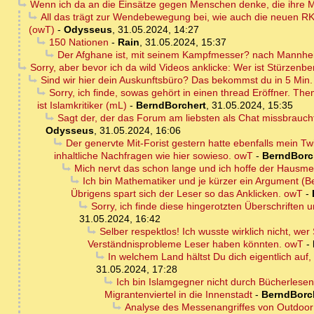
Wenn ich da an die Einsätze gegen Menschen denke, die ihre Ma
All das trägt zur Wendebewegung bei, wie auch die neuen RK
(owT)
-
Odysseus
,
31.05.2024, 14:27
150 Nationen
-
Rain
,
31.05.2024, 15:37
Der Afghane ist, mit seinem Kampfmesser? nach Mannhe
Sorry, aber bevor ich da wild Videos anklicke: Wer ist Stürzenb
Sind wir hier dein Auskunftsbüro? Das bekommst du in 5 Min. s
Sorry, ich finde, sowas gehört in einen thread Eröffner. T
ist Islamkritiker (mL)
-
BerndBorchert
,
31.05.2024, 15:35
Sagt der, der das Forum am liebsten als Chat missbrauc
Odysseus
,
31.05.2024, 16:06
Der genervte Mit-Forist gestern hatte ebenfalls mein Tw
inhaltliche Nachfragen wie hier sowieso. owT
-
BerndBorc
Mich nervt das schon lange und ich hoffe der Hausme
Ich bin Mathematiker und je kürzer ein Argument (Be
Übrigens spart sich der Leser so das Anklicken. owT
-
Sorry, ich finde diese hingerotzten Überschriften u
31.05.2024, 16:42
Selber respektlos! Ich wusste wirklich nicht, we
Verständnisprobleme Leser haben könnten. owT
-
In welchem Land hältst Du dich eigentlich auf,
31.05.2024, 17:28
Ich bin Islamgegner nicht durch Bücherles
Migrantenviertel in die Innenstadt
-
BerndBorc
Analyse des Messenangriffes von Outdoo