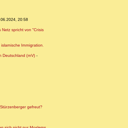
.06.2024, 20:58
Netz spricht von "Crisis
 islamische Immigration.
in Deutschland (mV)
-
 Stürzenberger gefreut?
en sich nicht nur Moslems