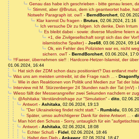
Genau das habe ich geschrieben - bitte genau lesen, d
Stimmt, aber @Brutus, dem ich geantwortet habe, hatte
Notwehr Paragraph ist. owT
-
BerndBorchert
,
02.06.20
Klar kannst Du fragen
-
Brutus
,
02.06.2024, 21:16
Ich versuche Dir zu folgen. Ich denke, Dein Irrtum
Es bleibt dabei - sowie: diverse Muslime feiern 
+1, die Zivilgesellschaft sorgt sich das der V
islamistische Spalter)
-
Joe68
,
03.06.2024, 09:1
Ok, ein Fehler des Polizisten war es, nicht we
sichern. owT
-
BerndBorchert
,
03.06.2024, 17:
!!Faeser, übernehmen sie!! : Hardcore-Hetzer-Islamist, der übe
01.06.2024, 16:44
Hat sich der ZDM schon dazu positioniert? Das entlarvt mehr 
Was uns am meisten umtreibt, ist die Frage nach ...
-
Dragonfl
Wie in den Reaktionen von Politik und Medien zur Tat der Isl
Interview mit M. Stürzenberger 24 Stunden nach der Tat (mV)
-
Wieso fällt der Messerangreifer zwei Sekunden nachdem er zu
@Ashitaka: Verständnisfrage zur "Simulation"
-
dito
,
02.06.20
Antwort
-
Ashitaka
,
02.06.2024, 19:13
"Der Ukrainekrieg findet nicht statt."
-
Rumbidu
,
03.06.20
Später, umso aufrichtigerer Dank für deine Antwort ...
-
di
Man hört den Schuss - Sorry, untauglich für ein "aufgetischtes 
Antwort
-
Ashitaka
,
02.06.2024, 18:08
Echter Schuß
-
Fidel
,
02.06.2024, 18:46
Haltet den Dieb
-
Ankawor
,
02.06.2024, 18:47