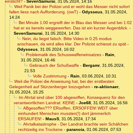
einsticht?
-
SevenSamurai
,
31.05.2024, 14:16
Weil Panik bei der Polizei und er wohl das Messer nicht sofort
fallen liess nach Aufforderung. (owT)
-
Odysseus
,
31.05.2024,
14:24
Bei Minute 1:00 ergreift der in Blau das Messer und bei 1:02
hat er es bereits weggeworfen. Das ist ein kurzer Augenblick.
-
SevenSamurai
,
31.05.2024, 14:30
Nein, du liegst falsch. Bitte Video in 0.25 modus
anschauen, da wird alles klar. Der Polizist schiesst zu spät
-
Odysseus
,
31.05.2024, 16:02
Problematik des Schusswaffeneinsatzes
-
Rain
,
31.05.2024, 16:46
Gebrauch der Schußwaffe
-
Bergamr
,
31.05.2024,
21:53
Volle Zustimmung
-
Rain
,
03.06.2024, 10:31
Weil die Polizei die Anweisung hat, bei der erstbesten
Gelegenheit auf Stürzenberger loszugehen
-
re-aktionaer
,
31.05.2024, 15:25
Im Ahrtal sind über 100 abgesoffen, Konsequenz für den
verantwortlichen Landrat: KEINE
-
Joe68
,
31.05.2024, 16:56
ABgesoffen??? ERsoffen, ERSOFFEN! WEIT über
einhundert Menschen mussten(!) dort jämmerlich
ERSAUFEN!
-
MausS
,
31.05.2024, 17:34
Ahrtalkatastrophe - Der Landrat brachte sein Schäfchen
rechtzeitig ins Trockene
-
paranoia
,
01.06.2024, 07:53