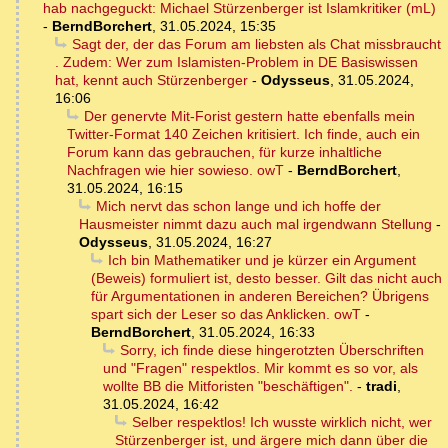
hab nachgeguckt: Michael Stürzenberger ist Islamkritiker (mL)
-
BerndBorchert
,
31.05.2024, 15:35
Sagt der, der das Forum am liebsten als Chat missbraucht
. Zudem: Wer zum Islamisten-Problem in DE Basiswissen
hat, kennt auch Stürzenberger
-
Odysseus
,
31.05.2024,
16:06
Der genervte Mit-Forist gestern hatte ebenfalls mein
Twitter-Format 140 Zeichen kritisiert. Ich finde, auch ein
Forum kann das gebrauchen, für kurze inhaltliche
Nachfragen wie hier sowieso. owT
-
BerndBorchert
,
31.05.2024, 16:15
Mich nervt das schon lange und ich hoffe der
Hausmeister nimmt dazu auch mal irgendwann Stellung
-
Odysseus
,
31.05.2024, 16:27
Ich bin Mathematiker und je kürzer ein Argument
(Beweis) formuliert ist, desto besser. Gilt das nicht auch
für Argumentationen in anderen Bereichen? Übrigens
spart sich der Leser so das Anklicken. owT
-
BerndBorchert
,
31.05.2024, 16:33
Sorry, ich finde diese hingerotzten Überschriften
und "Fragen" respektlos. Mir kommt es so vor, als
wollte BB die Mitforisten "beschäftigen".
-
tradi
,
31.05.2024, 16:42
Selber respektlos! Ich wusste wirklich nicht, wer
Stürzenberger ist, und ärgere mich dann über die