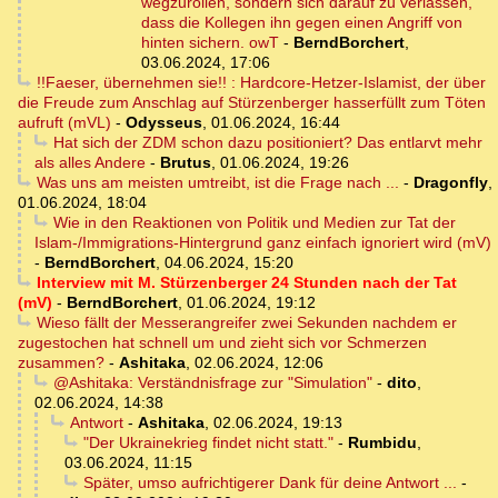
wegzurollen, sondern sich darauf zu verlassen,
dass die Kollegen ihn gegen einen Angriff von
hinten sichern. owT
-
BerndBorchert
,
03.06.2024, 17:06
!!Faeser, übernehmen sie!! : Hardcore-Hetzer-Islamist, der über
die Freude zum Anschlag auf Stürzenberger hasserfüllt zum Töten
aufruft (mVL)
-
Odysseus
,
01.06.2024, 16:44
Hat sich der ZDM schon dazu positioniert? Das entlarvt mehr
als alles Andere
-
Brutus
,
01.06.2024, 19:26
Was uns am meisten umtreibt, ist die Frage nach ...
-
Dragonfly
,
01.06.2024, 18:04
Wie in den Reaktionen von Politik und Medien zur Tat der
Islam-/Immigrations-Hintergrund ganz einfach ignoriert wird (mV)
-
BerndBorchert
,
04.06.2024, 15:20
Interview mit M. Stürzenberger 24 Stunden nach der Tat
(mV)
-
BerndBorchert
,
01.06.2024, 19:12
Wieso fällt der Messerangreifer zwei Sekunden nachdem er
zugestochen hat schnell um und zieht sich vor Schmerzen
zusammen?
-
Ashitaka
,
02.06.2024, 12:06
@Ashitaka: Verständnisfrage zur "Simulation"
-
dito
,
02.06.2024, 14:38
Antwort
-
Ashitaka
,
02.06.2024, 19:13
"Der Ukrainekrieg findet nicht statt."
-
Rumbidu
,
03.06.2024, 11:15
Später, umso aufrichtigerer Dank für deine Antwort ...
-