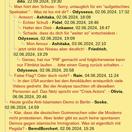
dito
,
22.09.2024, 19:30
Man hört den Schuss - Sorry, untauglich für ein "aufgetischtes
Spektakel " - Was ist los mit dir?
-
Odysseus
,
02.06.2024, 17:32
Antwort
-
Ashitaka
,
02.06.2024, 18:08
Echter Schuß
-
Fidel
,
02.06.2024, 18:46
Haltet den Dieb
-
Ankawor
,
02.06.2024, 18:47
Schade, dass du dich für "weiter so" entscheidest
-
Odysseus
,
02.06.2024, 19:09
Mon Amour
-
Ashitaka
,
03.06.2024, 22:10
jetzt sinkt das Niveau aber deutlich!
-
Friedrich
,
02.06.2024, 19:29
Genau, hat nur "Piff" gemacht und folglicherweise kann
nur Filmblut laufen.....bitte einen Gang zurück schalten.
-
Odysseus
,
02.06.2024, 20:58
False Flag? Oder doch nicht?
-
Rain
,
04.06.2024, 11:24
In den USA wurden bei den Amokläufen erstaunlich viele
Videos gedreht. Bei der Analyse tauchten oft dieselben
Personen auf. Das Netz spricht von "Crisis Actors".
-
Olivia
,
06.06.2024, 20:46
Heute große Anti-Islamisten-Demo in Berlin
-
Socke
,
02.06.2024, 14:59
Klar, dass die deutschen Gutmenschen oder die Moslems
nicht protestieren. Aber leider gibt es auch keine spontanen
Demos gegen islamische Immigration. Was ist eigentlich mit
Pegida?
-
BerndBorchert
,
02.06.2024, 15:26