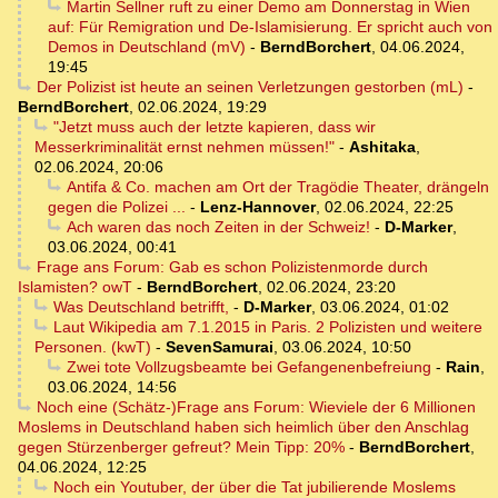
Martin Sellner ruft zu einer Demo am Donnerstag in Wien
auf: Für Remigration und De-Islamisierung. Er spricht auch von
Demos in Deutschland (mV)
-
BerndBorchert
,
04.06.2024,
19:45
Der Polizist ist heute an seinen Verletzungen gestorben (mL)
-
BerndBorchert
,
02.06.2024, 19:29
"Jetzt muss auch der letzte kapieren, dass wir
Messerkriminalität ernst nehmen müssen!"
-
Ashitaka
,
02.06.2024, 20:06
Antifa & Co. machen am Ort der Tragödie Theater, drängeln
gegen die Polizei ...
-
Lenz-Hannover
,
02.06.2024, 22:25
Ach waren das noch Zeiten in der Schweiz!
-
D-Marker
,
03.06.2024, 00:41
Frage ans Forum: Gab es schon Polizistenmorde durch
Islamisten? owT
-
BerndBorchert
,
02.06.2024, 23:20
Was Deutschland betrifft,
-
D-Marker
,
03.06.2024, 01:02
Laut Wikipedia am 7.1.2015 in Paris. 2 Polizisten und weitere
Personen. (kwT)
-
SevenSamurai
,
03.06.2024, 10:50
Zwei tote Vollzugsbeamte bei Gefangenenbefreiung
-
Rain
,
03.06.2024, 14:56
Noch eine (Schätz-)Frage ans Forum: Wieviele der 6 Millionen
Moslems in Deutschland haben sich heimlich über den Anschlag
gegen Stürzenberger gefreut? Mein Tipp: 20%
-
BerndBorchert
,
04.06.2024, 12:25
Noch ein Youtuber, der über die Tat jubilierende Moslems