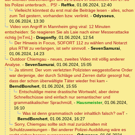
bis Polizei unterbrach... PS!
-
Reffke
,
01.06.2024, 12:40
Vielleicht könntest du erst mal die Beiträge lesen - alles, schon
zum Teil gestern, vorhanden bzw. verlinkt.
-
Odysseus
,
01.06.2024, 13:30
Video von Angriff in Mannheim ging viral: 12 Minuten
entscheiden: So reagieren Sie als Laie nach einer Messerattacke
richtig [mTmL]
-
Dragonfly
,
01.06.2024, 12:54
Der Hinweis in Focus, SOFORT 112 zu wählen und Notarzt
plus RTW zu verlangen, ist sehr sinnvoll.
-
SevenSamurai
,
01.06.2024, 14:23
Outdoor Chiemgau - neues, zweites Video mit völlig anderer
Analyse.
-
SevenSamurai
,
01.06.2024, 15:05
Ja stimmt. Der vom verletzten Polizisten weggestoßene Order
war derjenige, der durch Schläge und Zerren dafür gesorgt hat,
dass der schon überwältigte Täter wieder frei kam
-
BerndBorchert
,
01.06.2024, 15:55
Entschuldige meine drastische Wortwahl, aber deine
Schnellschüsse sind einfach nur semantischer und
grammatikalischer Sprachmüll,
-
Hausmeister
,
01.06.2024,
16:10
Was ist denn grammatisch oder inhaltlich falsch? owT
-
BerndBorchert
,
01.06.2024, 16:27
Sorry, Chiemgau sollte sich mal zurückhalten mit
Schuldzuweisungen - Bei anderer Polizei-Ausbildung wäre es