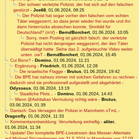
Der schwer verletzte Polizist, der hat sich auf den falschen
gestürzt
-
Joe68
,
01.06.2024, 08:25
Der Polizist hat sogar vorher den falschen vom echten
Täter weggezerrt, so dass jener wieder frei wurde und ihn
dann hinterrücks abstechen konnte. Sinnbild für
Deutschland? (mV)
-
BerndBorchert
,
01.06.2024, 10:05
Sorry, mein Posting ist gänzlich falsch: der verletzte
Polizist hat nicht denjenigen weggezerrt, der den Täter
überwältigt hatte. Siehe das 2. aufgetauchte Video weiter
unten. owT
-
BerndBorchert
,
01.06.2024, 15:45
Cui Bono?
-
Domino
,
01.06.2024, 11:21
Ergänzung
-
Friedrich
,
01.06.2024, 12:28
Die israelische Flagge
-
Brutus
,
01.06.2024, 19:42
Die BPE hat nahezu immer mit solchen Gefahren zu rechnen -
dadurch sind sie professionell aufgestellt und abgehärtet
-
Odysseus
,
01.06.2024, 13:19
Staatliche Plots...
-
Domino
,
01.06.2024, 14:43
Wenn @Ashitakas Vermutung richtig wäre
-
Brutus
,
03.06.2024, 01:39
Danisch: Das Versagen der Polizei in Mannheim oTmL
-
Dragonfly
,
01.06.2024, 11:33
Kommentarentwicklung: Verurteilung einhellig
-
aliter
,
01.06.2024, 11:34
Update! Der komplette BPE-Livestream des Messer-Attentats
auf Michael Stürzenberger am 31.5.2024 in Mannheim von 27:03