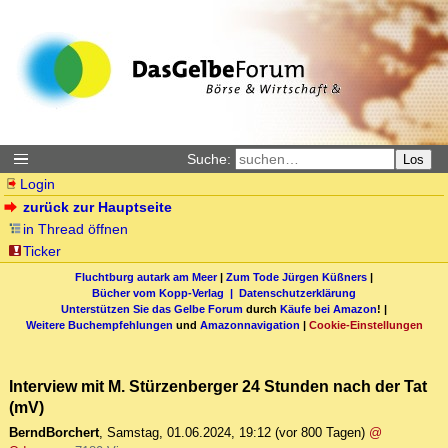
Suche:
Los
Login
zurück zur Hauptseite
in Thread öffnen
Ticker
Fluchtburg autark am Meer
|
Zum Tode Jürgen Küßners
|
Bücher vom Kopp-Verlag |
Datenschutzerklärung
Unterstützen Sie das Gelbe Forum
durch
Käufe bei Amazon
! |
Weitere Buchempfehlungen
und
Amazonnavigation
|
Cookie-Einstellungen
Interview mit M. Stürzenberger 24 Stunden nach der Tat
(mV)
BerndBorchert
,
Samstag, 01.06.2024, 19:12
(vor 800 Tagen)
@