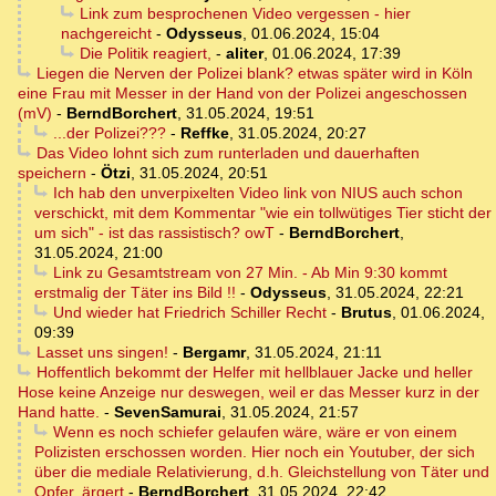
Link zum besprochenen Video vergessen - hier
nachgereicht
-
Odysseus
,
01.06.2024, 15:04
Die Politik reagiert,
-
aliter
,
01.06.2024, 17:39
Liegen die Nerven der Polizei blank? etwas später wird in Köln
eine Frau mit Messer in der Hand von der Polizei angeschossen
(mV)
-
BerndBorchert
,
31.05.2024, 19:51
...der Polizei???
-
Reffke
,
31.05.2024, 20:27
Das Video lohnt sich zum runterladen und dauerhaften
speichern
-
Ötzi
,
31.05.2024, 20:51
Ich hab den unverpixelten Video link von NIUS auch schon
verschickt, mit dem Kommentar "wie ein tollwütiges Tier sticht der
um sich" - ist das rassistisch? owT
-
BerndBorchert
,
31.05.2024, 21:00
Link zu Gesamtstream von 27 Min. - Ab Min 9:30 kommt
erstmalig der Täter ins Bild !!
-
Odysseus
,
31.05.2024, 22:21
Und wieder hat Friedrich Schiller Recht
-
Brutus
,
01.06.2024,
09:39
Lasset uns singen!
-
Bergamr
,
31.05.2024, 21:11
Hoffentlich bekommt der Helfer mit hellblauer Jacke und heller
Hose keine Anzeige nur deswegen, weil er das Messer kurz in der
Hand hatte.
-
SevenSamurai
,
31.05.2024, 21:57
Wenn es noch schiefer gelaufen wäre, wäre er von einem
Polizisten erschossen worden. Hier noch ein Youtuber, der sich
über die mediale Relativierung, d.h. Gleichstellung von Täter und
Opfer, ärgert
-
BerndBorchert
,
31.05.2024, 22:42