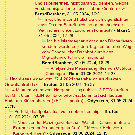
Undiszipliniertheit, nicht daran zu denken, welche
Verständnisprobleme Leser haben könnten. owT
-
BerndBorchert
,
31.05.2024, 16:51
In welchem Land hältst Du dich eigentlich auf,
dass Du den Betreff nicht sofort mit höchster
Wahrscheinlichkeit zuordnen konntest?
-
MausS
,
31.05.2024, 17:28
Ich bin Islamgegner nicht durch Bücherlesen,
sondern werde es jeden Tag neu auf dem Weg
vom Osnabrücker Bahnhof durch das
Migrantenviertel in die Innenstadt
-
BerndBorchert
,
31.05.2024, 18:29
Analyse des Messenangriffes von Outdoor
Chiemgau
-
Rain
,
31.05.2024, 19:23
Und dieses Video vom 27.4.2024 verstehe ich als direkten
Gewaltaufruf dazu
-
Brutus
,
31.05.2024, 16:37
14 Minuten Video vom Hergang - Unglaublich: 2 RTWs treffen
bei Min. 8 ein - KEIN Sanitäter oder Arzt kümmert sich bis zum
Ende um Stürzenberger (+EDIT-Update))
-
Odysseus
,
31.05.2024,
19:46
Perfekt, die Spekulation von soeben bestätigt
-
Brutus
,
01.06.2024, 07:38
Vorsitzender Polizeigewerkschaft Wendt: "Da sind mehrere
Extremisten aufeinander gestoßen" - " Messer-Held wie in
Kung-Fu-Filmen"
-
Odysseus
,
01.06.2024, 12:49