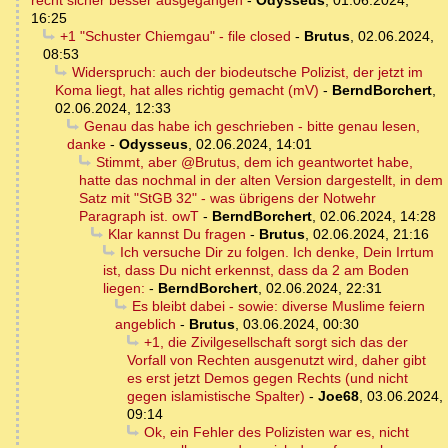
recht sicher besser ausgegangen
-
Odysseus
,
01.06.2024,
16:25
+1 "Schuster Chiemgau" - file closed
-
Brutus
,
02.06.2024,
08:53
Widerspruch: auch der biodeutsche Polizist, der jetzt im
Koma liegt, hat alles richtig gemacht (mV)
-
BerndBorchert
,
02.06.2024, 12:33
Genau das habe ich geschrieben - bitte genau lesen,
danke
-
Odysseus
,
02.06.2024, 14:01
Stimmt, aber @Brutus, dem ich geantwortet habe,
hatte das nochmal in der alten Version dargestellt, in dem
Satz mit "StGB 32" - was übrigens der Notwehr
Paragraph ist. owT
-
BerndBorchert
,
02.06.2024, 14:28
Klar kannst Du fragen
-
Brutus
,
02.06.2024, 21:16
Ich versuche Dir zu folgen. Ich denke, Dein Irrtum
ist, dass Du nicht erkennst, dass da 2 am Boden
liegen:
-
BerndBorchert
,
02.06.2024, 22:31
Es bleibt dabei - sowie: diverse Muslime feiern
angeblich
-
Brutus
,
03.06.2024, 00:30
+1, die Zivilgesellschaft sorgt sich das der
Vorfall von Rechten ausgenutzt wird, daher gibt
es erst jetzt Demos gegen Rechts (und nicht
gegen islamistische Spalter)
-
Joe68
,
03.06.2024,
09:14
Ok, ein Fehler des Polizisten war es, nicht