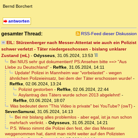
Bernd Borchert
antworten
gesamter Thread:
RSS-Feed dieser Diskussion
EIL: Stürzenberger nach Messer-Attentat wie auch ein Polizist
schwer verletzt - Täter niedergeschossen - bislang unklarer
Zustand (mL)
-
Odysseus
,
31.05.2024, 13:53
Bei NIUS sehr gut dokumentiert! PS:Ansehen bitte ==> "Aus
LIebe zu Deutschland"
-
Reffke
,
31.05.2024, 14:11
Update! Polizei in Mannheim war "vorbelastet" - wegen
ähnlichen Polizeieinsatz, bei dem der Täter erschossen wurde!
-
Reffke
,
02.06.2024, 13:24
Polizist gestorben
-
Reffke
,
02.06.2024, 22:44
Asylantrag des Täters wurde schon 2013 abgelehnt!
-
Reffke
,
03.06.2024, 18:07
Was bedeutet denn "This Video is private" bei YouTube? (owT)
-
SevenSamurai
,
31.05.2024, 14:13
Bei mir bislang alles problemlos - aber egal, ist ja nun schon
mehrfach verlinkt.
-
Odysseus
,
31.05.2024, 14:21
P.S. Wieso nimmt die Polizei den fest, der das Messer
weggenommen hat, damit man nicht weiter auf den Polizisten