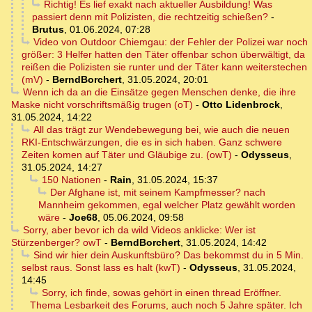
Richtig! Es lief exakt nach aktueller Ausbildung! Was
passiert denn mit Polizisten, die rechtzeitig schießen?
-
Brutus
,
01.06.2024, 07:28
Video von Outdoor Chiemgau: der Fehler der Polizei war noch
größer: 3 Helfer hatten den Täter offenbar schon überwältigt, da
reißen die Polizisten sie runter und der Täter kann weiterstechen
(mV)
-
BerndBorchert
,
31.05.2024, 20:01
Wenn ich da an die Einsätze gegen Menschen denke, die ihre
Maske nicht vorschriftsmäßig trugen (oT)
-
Otto Lidenbrock
,
31.05.2024, 14:22
All das trägt zur Wendebewegung bei, wie auch die neuen
RKI-Entschwärzungen, die es in sich haben. Ganz schwere
Zeiten komen auf Täter und Gläubige zu. (owT)
-
Odysseus
,
31.05.2024, 14:27
150 Nationen
-
Rain
,
31.05.2024, 15:37
Der Afghane ist, mit seinem Kampfmesser? nach
Mannheim gekommen, egal welcher Platz gewählt worden
wäre
-
Joe68
,
05.06.2024, 09:58
Sorry, aber bevor ich da wild Videos anklicke: Wer ist
Stürzenberger? owT
-
BerndBorchert
,
31.05.2024, 14:42
Sind wir hier dein Auskunftsbüro? Das bekommst du in 5 Min.
selbst raus. Sonst lass es halt (kwT)
-
Odysseus
,
31.05.2024,
14:45
Sorry, ich finde, sowas gehört in einen thread Eröffner.
Thema Lesbarkeit des Forums, auch noch 5 Jahre später. Ich