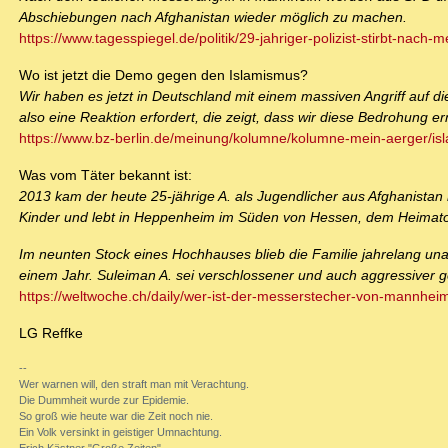
Abschiebungen nach Afghanistan wieder möglich zu machen.
https://www.tagesspiegel.de/politik/29-jahriger-polizist-stirbt-nach-
Wo ist jetzt die Demo gegen den Islamismus?
Wir haben es jetzt in Deutschland mit einem massiven Angriff auf 
also eine Reaktion erfordert, die zeigt, dass wir diese Bedrohung 
https://www.bz-berlin.de/meinung/kolumne/kolumne-mein-aerger/is
Was vom Täter bekannt ist:
2013 kam der heute 25-jährige A. als Jugendlicher aus Afghanistan 
Kinder und lebt in Heppenheim im Süden von Hessen, dem Heimator
Im neunten Stock eines Hochhauses blieb die Familie jahrelang una
einem Jahr. Suleiman A. sei verschlossener und auch aggressiver 
https://weltwoche.ch/daily/wer-ist-der-messerstecher-von-mannheim
LG Reffke
--
Wer warnen will, den straft man mit Verachtung.
Die Dummheit wurde zur Epidemie.
So groß wie heute war die Zeit noch nie.
Ein Volk versinkt in geistiger Umnachtung.