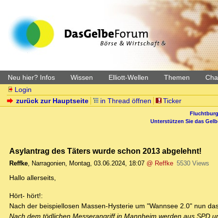
Neu hier? Infos
Wissen
Elliott-Wellen
Themen
Char
Login
zurück zur Hauptseite
in Thread öffnen
Ticker
Fluchtburg
Unterstützen Sie das Gel
Asylantrag des Täters wurde schon 2013 abgelehnt!
Reffke
,
Narragonien
,
Montag, 03.06.2024, 18:07
@ Reffke
5530 Views
Hallo allerseits,
Hört- hört!:
Nach der beispiellosen Massen-Hysterie um "Wannsee 2.0" nun das
Nach dem tödlichen Messerangriff in Mannheim werden aus SPD u