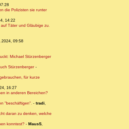
07:28
 die Polizisten sie runter
4, 14:22
auf Täter und Gläubige zu.
.2024, 09:58
guckt: Michael Stürzenberger
auch Stürzenberger
-
 gebrauchen, für kurze
24, 16:27
onen in anderen Bereichen?
en "beschäftigen".
-
tradi
,
nicht daran zu denken, welche
dnen konntest?
-
MausS
,