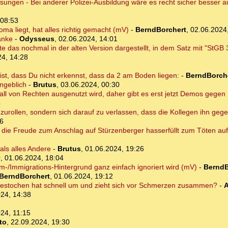
isungen - Bei anderer Polizei-Ausbildung wäre es recht sicher besser
 08:53
oma liegt, hat alles richtig gemacht (mV)
-
BerndBorchert
,
02.06.2024
anke
-
Odysseus
,
02.06.2024, 14:01
 das nochmal in der alten Version dargestellt, in dem Satz mit "StGB 
24, 14:28
 ist, dass Du nicht erkennst, dass da 2 am Boden liegen:
-
BerndBorch
angeblich
-
Brutus
,
03.06.2024, 00:30
orfall von Rechten ausgenutzt wird, daher gibt es erst jetzt Demos gege
4
gzurollen, sondern sich darauf zu verlassen, dass die Kollegen ihn gege
06
r die Freude zum Anschlag auf Stürzenberger hasserfüllt zum Töten auf
als alles Andere
-
Brutus
,
01.06.2024, 19:26
y
,
01.06.2024, 18:04
am-/Immigrations-Hintergrund ganz einfach ignoriert wird (mV)
-
BerndB
BerndBorchert
,
01.06.2024, 19:12
gestochen hat schnell um und zieht sich vor Schmerzen zusammen?
-
A
24, 14:38
24, 11:15
to
,
22.09.2024, 19:30