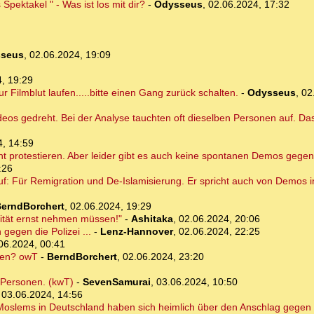
Spektakel " - Was ist los mit dir?
-
Odysseus
,
02.06.2024, 17:32
seus
,
02.06.2024, 19:09
, 19:29
r Filmblut laufen.....bitte einen Gang zurück schalten.
-
Odysseus
,
02
eos gedreht. Bei der Analyse tauchten oft dieselben Personen auf. Das 
4, 14:59
 protestieren. Aber leider gibt es auch keine spontanen Demos gegen
:26
uf: Für Remigration und De-Islamisierung. Er spricht auch von Demos 
erndBorchert
,
02.06.2024, 19:29
lität ernst nehmen müssen!"
-
Ashitaka
,
02.06.2024, 20:06
gegen die Polizei ...
-
Lenz-Hannover
,
02.06.2024, 22:25
06.2024, 00:41
ten? owT
-
BerndBorchert
,
02.06.2024, 23:20
e Personen. (kwT)
-
SevenSamurai
,
03.06.2024, 10:50
,
03.06.2024, 14:56
 Moslems in Deutschland haben sich heimlich über den Anschlag gegen