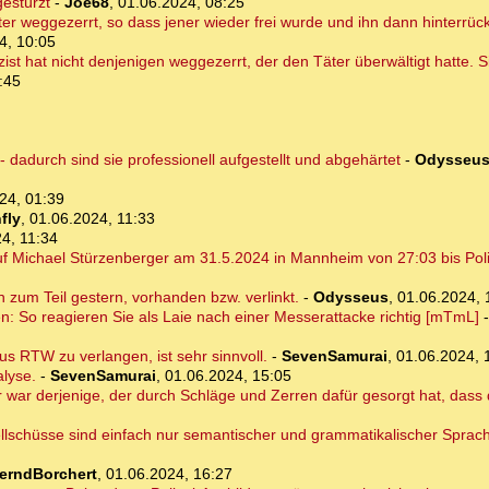
gestürzt
-
Joe68
,
01.06.2024, 08:25
ter weggezerrt, so dass jener wieder frei wurde und ihn dann hinterrü
4, 10:05
lizist hat nicht denjenigen weggezerrt, der den Täter überwältigt hatte.
:45
dadurch sind sie professionell aufgestellt und abgehärtet
-
Odysseu
24, 01:39
fly
,
01.06.2024, 11:33
4, 11:34
 Michael Stürzenberger am 31.5.2024 in Mannheim von 27:03 bis Poliz
on zum Teil gestern, vorhanden bzw. verlinkt.
-
Odysseus
,
01.06.2024, 
en: So reagieren Sie als Laie nach einer Messerattacke richtig [mTmL]
s RTW zu verlangen, ist sehr sinnvoll.
-
SevenSamurai
,
01.06.2024, 
alyse.
-
SevenSamurai
,
01.06.2024, 15:05
 war derjenige, der durch Schläge und Zerren dafür gesorgt hat, dass 
llschüsse sind einfach nur semantischer und grammatikalischer Sprach
erndBorchert
,
01.06.2024, 16:27