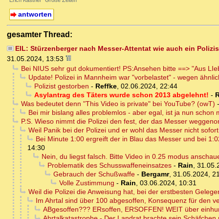
Erich Kästner "Große Zeiten"
antworten
gesamter Thread:
EIL: Stürzenberger nach Messer-Attentat wie auch ein Polizis
31.05.2024, 13:53
Bei NIUS sehr gut dokumentiert! PS:Ansehen bitte ==> "Aus LI
Update! Polizei in Mannheim war "vorbelastet" - wegen ähnli
Polizist gestorben
-
Reffke
,
02.06.2024, 22:44
Asylantrag des Täters wurde schon 2013 abgelehnt!
-
R
Was bedeutet denn "This Video is private" bei YouTube? (owT)
Bei mir bislang alles problemlos - aber egal, ist ja nun schon 
P.S. Wieso nimmt die Polizei den fest, der das Messer weggenom
Weil Panik bei der Polizei und er wohl das Messer nicht sofort
Bei Minute 1:00 ergreift der in Blau das Messer und bei 1:0
14:30
Nein, du liegst falsch. Bitte Video in 0.25 modus anschauen
Problematik des Schusswaffeneinsatzes
-
Rain
,
31.05.
Gebrauch der Schußwaffe
-
Bergamr
,
31.05.2024, 2
Volle Zustimmung
-
Rain
,
03.06.2024, 10:31
Weil die Polizei die Anweisung hat, bei der erstbesten Geleg
Im Ahrtal sind über 100 abgesoffen, Konsequenz für den v
ABgesoffen??? ERsoffen, ERSOFFEN! WEIT über einhun
Ahrtalkatastrophe - Der Landrat brachte sein Schäfchen r