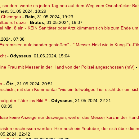
en, sondern werde es jeden Tag neu auf dem Weg vom Osnabrücker Ba
hert
,
31.05.2024, 18:29
r Chiemgau
-
Rain
,
31.05.2024, 19:23
ltaufruf dazu
-
Brutus
,
31.05.2024, 16:37
i Min. 8 ein - KEIN Sanitäter oder Arzt kümmert sich bis zum Ende u
.2024, 07:38
Extremisten aufeinander gestoßen" - " Messer-Held wie in Kung-Fu-Fi
cht
-
Odysseus
,
01.06.2024, 15:04
 eine Frau mit Messer in der Hand von der Polizei angeschossen (mV)
-
rn
-
Ötzi
,
31.05.2024, 20:51
chickt, mit dem Kommentar "wie ein tollwütiges Tier sticht der um sich"
ig der Täter ins Bild !!
-
Odysseus
,
31.05.2024, 22:21
 09:39
 Hose keine Anzeige nur deswegen, weil er das Messer kurz in der Hand
isten erschossen worden. Hier noch ein Youtuber, der sich über die me
.05.2024, 22:42