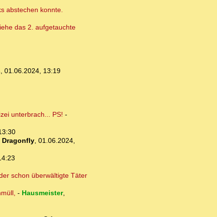
cks abstechen konnte.
 Siehe das 2. aufgetauchte
s
,
01.06.2024, 13:19
ei unterbrach... PS!
-
13:30
-
Dragonfly
,
01.06.2024,
14:23
der schon überwältigte Täter
müll,
-
Hausmeister
,