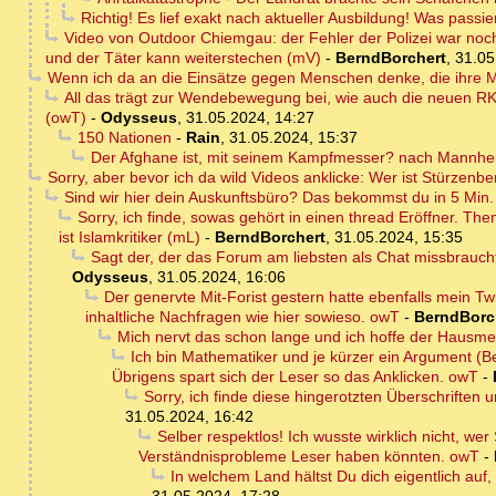
Richtig! Es lief exakt nach aktueller Ausbildung! Was passie
Video von Outdoor Chiemgau: der Fehler der Polizei war noch g
und der Täter kann weiterstechen (mV)
-
BerndBorchert
,
31.05
Wenn ich da an die Einsätze gegen Menschen denke, die ihre Ma
All das trägt zur Wendebewegung bei, wie auch die neuen RK
(owT)
-
Odysseus
,
31.05.2024, 14:27
150 Nationen
-
Rain
,
31.05.2024, 15:37
Der Afghane ist, mit seinem Kampfmesser? nach Mannhe
Sorry, aber bevor ich da wild Videos anklicke: Wer ist Stürzenb
Sind wir hier dein Auskunftsbüro? Das bekommst du in 5 Min. s
Sorry, ich finde, sowas gehört in einen thread Eröffner. T
ist Islamkritiker (mL)
-
BerndBorchert
,
31.05.2024, 15:35
Sagt der, der das Forum am liebsten als Chat missbrauc
Odysseus
,
31.05.2024, 16:06
Der genervte Mit-Forist gestern hatte ebenfalls mein Tw
inhaltliche Nachfragen wie hier sowieso. owT
-
BerndBorc
Mich nervt das schon lange und ich hoffe der Hausme
Ich bin Mathematiker und je kürzer ein Argument (Be
Übrigens spart sich der Leser so das Anklicken. owT
-
Sorry, ich finde diese hingerotzten Überschriften u
31.05.2024, 16:42
Selber respektlos! Ich wusste wirklich nicht, we
Verständnisprobleme Leser haben könnten. owT
-
In welchem Land hältst Du dich eigentlich auf,