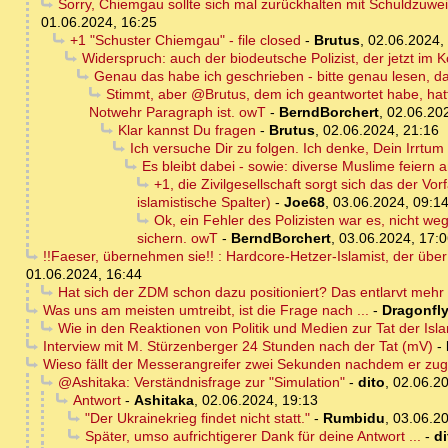
Sorry, Chiemgau sollte sich mal zurückhalten mit Schuldzuwe
01.06.2024, 16:25
+1 "Schuster Chiemgau" - file closed
-
Brutus
,
02.06.2024,
Widerspruch: auch der biodeutsche Polizist, der jetzt im K
Genau das habe ich geschrieben - bitte genau lesen, d
Stimmt, aber @Brutus, dem ich geantwortet habe, hatte
Notwehr Paragraph ist. owT
-
BerndBorchert
,
02.06.20
Klar kannst Du fragen
-
Brutus
,
02.06.2024, 21:16
Ich versuche Dir zu folgen. Ich denke, Dein Irrtum
Es bleibt dabei - sowie: diverse Muslime feiern 
+1, die Zivilgesellschaft sorgt sich das der V
islamistische Spalter)
-
Joe68
,
03.06.2024, 09:1
Ok, ein Fehler des Polizisten war es, nicht we
sichern. owT
-
BerndBorchert
,
03.06.2024, 17:
!!Faeser, übernehmen sie!! : Hardcore-Hetzer-Islamist, der übe
01.06.2024, 16:44
Hat sich der ZDM schon dazu positioniert? Das entlarvt mehr 
Was uns am meisten umtreibt, ist die Frage nach ...
-
Dragonfl
Wie in den Reaktionen von Politik und Medien zur Tat der Isl
Interview mit M. Stürzenberger 24 Stunden nach der Tat (mV)
-
Wieso fällt der Messerangreifer zwei Sekunden nachdem er zu
@Ashitaka: Verständnisfrage zur "Simulation"
-
dito
,
02.06.20
Antwort
-
Ashitaka
,
02.06.2024, 19:13
"Der Ukrainekrieg findet nicht statt."
-
Rumbidu
,
03.06.20
Später, umso aufrichtigerer Dank für deine Antwort ...
-
di