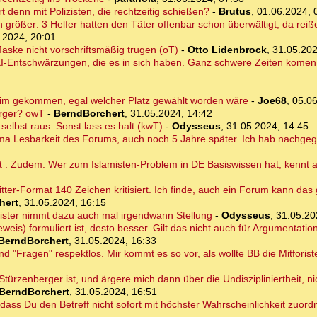
rt denn mit Polizisten, die rechtzeitig schießen?
-
Brutus
,
01.06.2024, 
rößer: 3 Helfer hatten den Täter offenbar schon überwältigt, da reißen
.2024, 20:01
ske nicht vorschriftsmäßig trugen (oT)
-
Otto Lidenbrock
,
31.05.202
I-Entschwärzungen, die es in sich haben. Ganz schwere Zeiten komen 
im gekommen, egal welcher Platz gewählt worden wäre
-
Joe68
,
05.06
erger? owT
-
BerndBorchert
,
31.05.2024, 14:42
elbst raus. Sonst lass es halt (kwT)
-
Odysseus
,
31.05.2024, 14:45
hema Lesbarkeit des Forums, auch noch 5 Jahre später. Ich hab nachge
ht . Zudem: Wer zum Islamisten-Problem in DE Basiswissen hat, kennt 
itter-Format 140 Zeichen kritisiert. Ich finde, auch ein Forum kann das
hert
,
31.05.2024, 16:15
ister nimmt dazu auch mal irgendwann Stellung
-
Odysseus
,
31.05.20
weis) formuliert ist, desto besser. Gilt das nicht auch für Argumentati
BerndBorchert
,
31.05.2024, 16:33
nd "Fragen" respektlos. Mir kommt es so vor, als wollte BB die Mitforist
r Stürzenberger ist, und ärgere mich dann über die Undiszipliniertheit, 
BerndBorchert
,
31.05.2024, 16:51
 dass Du den Betreff nicht sofort mit höchster Wahrscheinlichkeit zuor