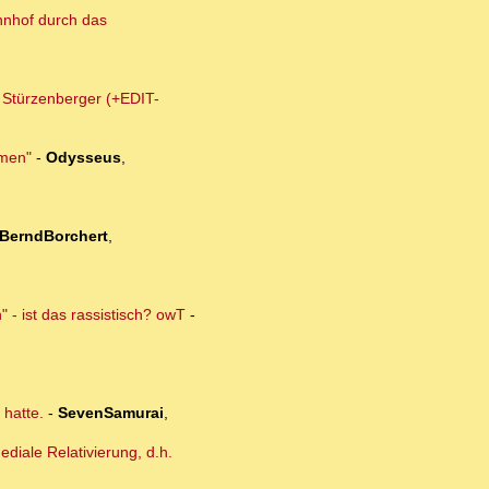
hnhof durch das
m Stürzenberger (+EDIT-
lmen"
-
Odysseus
,
BerndBorchert
,
 - ist das rassistisch? owT
-
 hatte.
-
SevenSamurai
,
diale Relativierung, d.h.