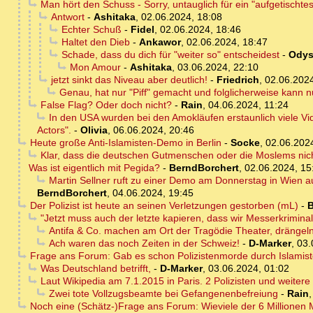
Man hört den Schuss - Sorry, untauglich für ein "aufgetischtes 
Antwort
-
Ashitaka
,
02.06.2024, 18:08
Echter Schuß
-
Fidel
,
02.06.2024, 18:46
Haltet den Dieb
-
Ankawor
,
02.06.2024, 18:47
Schade, dass du dich für "weiter so" entscheidest
-
Odys
Mon Amour
-
Ashitaka
,
03.06.2024, 22:10
jetzt sinkt das Niveau aber deutlich!
-
Friedrich
,
02.06.2024
Genau, hat nur "Piff" gemacht und folglicherweise kann nu
False Flag? Oder doch nicht?
-
Rain
,
04.06.2024, 11:24
In den USA wurden bei den Amokläufen erstaunlich viele Vid
Actors".
-
Olivia
,
06.06.2024, 20:46
Heute große Anti-Islamisten-Demo in Berlin
-
Socke
,
02.06.202
Klar, dass die deutschen Gutmenschen oder die Moslems nicht
Was ist eigentlich mit Pegida?
-
BerndBorchert
,
02.06.2024, 15
Martin Sellner ruft zu einer Demo am Donnerstag in Wien a
BerndBorchert
,
04.06.2024, 19:45
Der Polizist ist heute an seinen Verletzungen gestorben (mL)
-
B
"Jetzt muss auch der letzte kapieren, dass wir Messerkrimina
Antifa & Co. machen am Ort der Tragödie Theater, drängeln 
Ach waren das noch Zeiten in der Schweiz!
-
D-Marker
,
03.
Frage ans Forum: Gab es schon Polizistenmorde durch Islamis
Was Deutschland betrifft,
-
D-Marker
,
03.06.2024, 01:02
Laut Wikipedia am 7.1.2015 in Paris. 2 Polizisten und weiter
Zwei tote Vollzugsbeamte bei Gefangenenbefreiung
-
Rain
Noch eine (Schätz-)Frage ans Forum: Wieviele der 6 Millionen