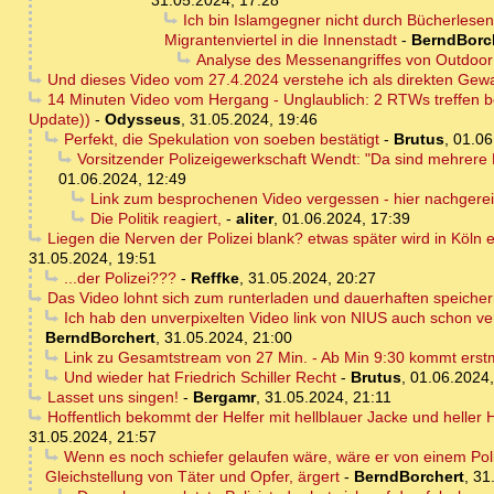
31.05.2024, 17:28
Ich bin Islamgegner nicht durch Bücherles
Migrantenviertel in die Innenstadt
-
BerndBorc
Analyse des Messenangriffes von Outdoo
Und dieses Video vom 27.4.2024 verstehe ich als direkten Gewa
14 Minuten Video vom Hergang - Unglaublich: 2 RTWs treffen be
Update))
-
Odysseus
,
31.05.2024, 19:46
Perfekt, die Spekulation von soeben bestätigt
-
Brutus
,
01.06
Vorsitzender Polizeigewerkschaft Wendt: "Da sind mehrere 
01.06.2024, 12:49
Link zum besprochenen Video vergessen - hier nachgerei
Die Politik reagiert,
-
aliter
,
01.06.2024, 17:39
Liegen die Nerven der Polizei blank? etwas später wird in Köln
31.05.2024, 19:51
...der Polizei???
-
Reffke
,
31.05.2024, 20:27
Das Video lohnt sich zum runterladen und dauerhaften speiche
Ich hab den unverpixelten Video link von NIUS auch schon vers
BerndBorchert
,
31.05.2024, 21:00
Link zu Gesamtstream von 27 Min. - Ab Min 9:30 kommt erstmal
Und wieder hat Friedrich Schiller Recht
-
Brutus
,
01.06.2024,
Lasset uns singen!
-
Bergamr
,
31.05.2024, 21:11
Hoffentlich bekommt der Helfer mit hellblauer Jacke und heller
31.05.2024, 21:57
Wenn es noch schiefer gelaufen wäre, wäre er von einem Poliz
Gleichstellung von Täter und Opfer, ärgert
-
BerndBorchert
,
31