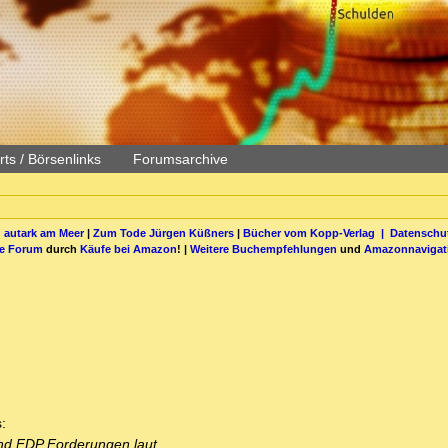
ts / Börsenlinks
Forumsarchive
 autark am Meer
|
Zum Tode Jürgen Küßners
|
Bücher vom Kopp-Verlag |
Datenschut
be Forum
durch
Käufe bei Amazon
! |
Weitere Buchempfehlungen
und
Amazonnavigat
:
nd FDP Forderungen laut,