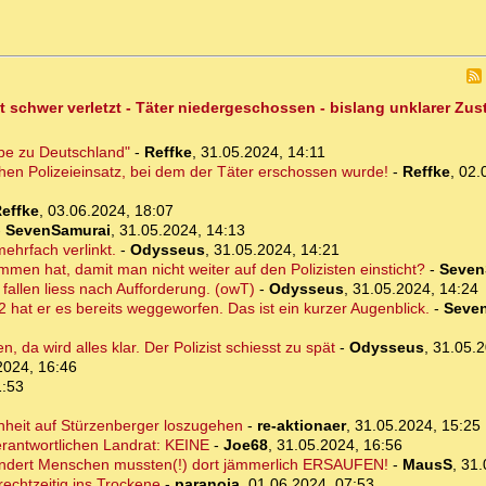
t schwer verletzt - Täter niedergeschossen - bislang unklarer Zu
ebe zu Deutschland"
-
Reffke
,
31.05.2024, 14:11
chen Polizeieinsatz, bei dem der Täter erschossen wurde!
-
Reffke
,
02.
effke
,
03.06.2024, 18:07
-
SevenSamurai
,
31.05.2024, 14:13
mehrfach verlinkt.
-
Odysseus
,
31.05.2024, 14:21
men hat, damit man nicht weiter auf den Polizisten einsticht?
-
Seven
 fallen liess nach Aufforderung. (owT)
-
Odysseus
,
31.05.2024, 14:24
2 hat er es bereits weggeworfen. Das ist ein kurzer Augenblick.
-
Seve
, da wird alles klar. Der Polizist schiesst zu spät
-
Odysseus
,
31.05.2
2024, 16:46
1:53
enheit auf Stürzenberger loszugehen
-
re-aktionaer
,
31.05.2024, 15:25
erantwortlichen Landrat: KEINE
-
Joe68
,
31.05.2024, 16:56
dert Menschen mussten(!) dort jämmerlich ERSAUFEN!
-
MausS
,
31.
echtzeitig ins Trockene
-
paranoia
,
01.06.2024, 07:53