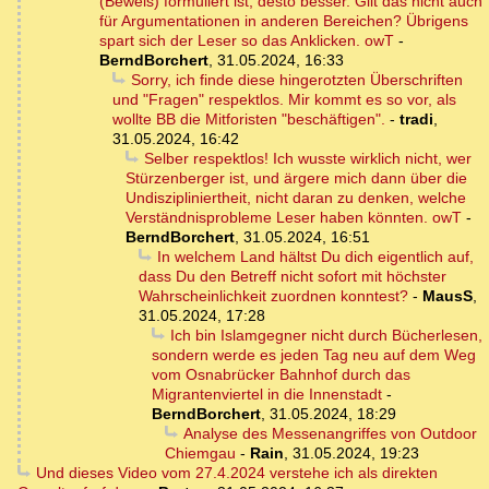
(Beweis) formuliert ist, desto besser. Gilt das nicht auch
für Argumentationen in anderen Bereichen? Übrigens
spart sich der Leser so das Anklicken. owT
-
BerndBorchert
,
31.05.2024, 16:33
Sorry, ich finde diese hingerotzten Überschriften
und "Fragen" respektlos. Mir kommt es so vor, als
wollte BB die Mitforisten "beschäftigen".
-
tradi
,
31.05.2024, 16:42
Selber respektlos! Ich wusste wirklich nicht, wer
Stürzenberger ist, und ärgere mich dann über die
Undiszipliniertheit, nicht daran zu denken, welche
Verständnisprobleme Leser haben könnten. owT
-
BerndBorchert
,
31.05.2024, 16:51
In welchem Land hältst Du dich eigentlich auf,
dass Du den Betreff nicht sofort mit höchster
Wahrscheinlichkeit zuordnen konntest?
-
MausS
,
31.05.2024, 17:28
Ich bin Islamgegner nicht durch Bücherlesen,
sondern werde es jeden Tag neu auf dem Weg
vom Osnabrücker Bahnhof durch das
Migrantenviertel in die Innenstadt
-
BerndBorchert
,
31.05.2024, 18:29
Analyse des Messenangriffes von Outdoor
Chiemgau
-
Rain
,
31.05.2024, 19:23
Und dieses Video vom 27.4.2024 verstehe ich als direkten