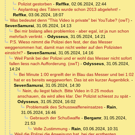
Polizist gestorben
-
Reffke
,
02.06.2024, 22:44
Asylantrag des Täters wurde schon 2013 abgelehnt!
-
Reffke
,
03.06.2024, 18:07
Was bedeutet denn "This Video is private" bei YouTube? (owT)
-
SevenSamurai
,
31.05.2024, 14:13
Bei mir bislang alles problemlos - aber egal, ist ja nun schon
mehrfach verlinkt.
-
Odysseus
,
31.05.2024, 14:21
P.S. Wieso nimmt die Polizei den fest, der das Messer
weggenommen hat, damit man nicht weiter auf den Polizisten
einsticht?
-
SevenSamurai
,
31.05.2024, 14:16
Weil Panik bei der Polizei und er wohl das Messer nicht sofort
fallen liess nach Aufforderung. (owT)
-
Odysseus
,
31.05.2024,
14:24
Bei Minute 1:00 ergreift der in Blau das Messer und bei 1:02
hat er es bereits weggeworfen. Das ist ein kurzer Augenblick.
-
SevenSamurai
,
31.05.2024, 14:30
Nein, du liegst falsch. Bitte Video in 0.25 modus
anschauen, da wird alles klar. Der Polizist schiesst zu spät
-
Odysseus
,
31.05.2024, 16:02
Problematik des Schusswaffeneinsatzes
-
Rain
,
31.05.2024, 16:46
Gebrauch der Schußwaffe
-
Bergamr
,
31.05.2024,
21:53
Volle Zustimmung
-
Rain
,
03.06.2024, 10:31
Weil die Polizei die Anweisung hat, bei der erstbesten