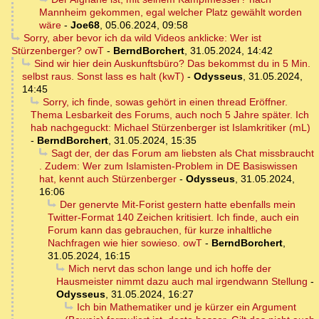
Mannheim gekommen, egal welcher Platz gewählt worden
wäre
-
Joe68
,
05.06.2024, 09:58
Sorry, aber bevor ich da wild Videos anklicke: Wer ist
Stürzenberger? owT
-
BerndBorchert
,
31.05.2024, 14:42
Sind wir hier dein Auskunftsbüro? Das bekommst du in 5 Min.
selbst raus. Sonst lass es halt (kwT)
-
Odysseus
,
31.05.2024,
14:45
Sorry, ich finde, sowas gehört in einen thread Eröffner.
Thema Lesbarkeit des Forums, auch noch 5 Jahre später. Ich
hab nachgeguckt: Michael Stürzenberger ist Islamkritiker (mL)
-
BerndBorchert
,
31.05.2024, 15:35
Sagt der, der das Forum am liebsten als Chat missbraucht
. Zudem: Wer zum Islamisten-Problem in DE Basiswissen
hat, kennt auch Stürzenberger
-
Odysseus
,
31.05.2024,
16:06
Der genervte Mit-Forist gestern hatte ebenfalls mein
Twitter-Format 140 Zeichen kritisiert. Ich finde, auch ein
Forum kann das gebrauchen, für kurze inhaltliche
Nachfragen wie hier sowieso. owT
-
BerndBorchert
,
31.05.2024, 16:15
Mich nervt das schon lange und ich hoffe der
Hausmeister nimmt dazu auch mal irgendwann Stellung
-
Odysseus
,
31.05.2024, 16:27
Ich bin Mathematiker und je kürzer ein Argument