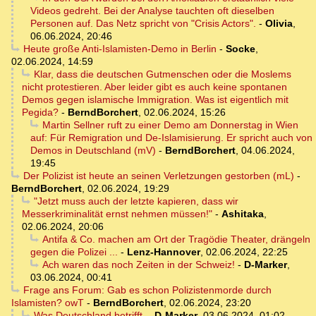
Videos gedreht. Bei der Analyse tauchten oft dieselben
Personen auf. Das Netz spricht von "Crisis Actors".
-
Olivia
,
06.06.2024, 20:46
Heute große Anti-Islamisten-Demo in Berlin
-
Socke
,
02.06.2024, 14:59
Klar, dass die deutschen Gutmenschen oder die Moslems
nicht protestieren. Aber leider gibt es auch keine spontanen
Demos gegen islamische Immigration. Was ist eigentlich mit
Pegida?
-
BerndBorchert
,
02.06.2024, 15:26
Martin Sellner ruft zu einer Demo am Donnerstag in Wien
auf: Für Remigration und De-Islamisierung. Er spricht auch von
Demos in Deutschland (mV)
-
BerndBorchert
,
04.06.2024,
19:45
Der Polizist ist heute an seinen Verletzungen gestorben (mL)
-
BerndBorchert
,
02.06.2024, 19:29
"Jetzt muss auch der letzte kapieren, dass wir
Messerkriminalität ernst nehmen müssen!"
-
Ashitaka
,
02.06.2024, 20:06
Antifa & Co. machen am Ort der Tragödie Theater, drängeln
gegen die Polizei ...
-
Lenz-Hannover
,
02.06.2024, 22:25
Ach waren das noch Zeiten in der Schweiz!
-
D-Marker
,
03.06.2024, 00:41
Frage ans Forum: Gab es schon Polizistenmorde durch
Islamisten? owT
-
BerndBorchert
,
02.06.2024, 23:20
Was Deutschland betrifft,
-
D-Marker
,
03.06.2024, 01:02