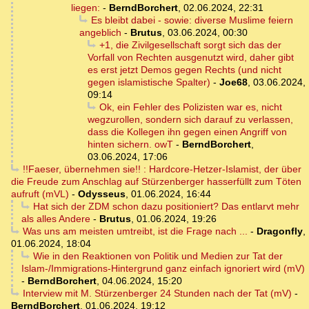
liegen:
-
BerndBorchert
,
02.06.2024, 22:31
Es bleibt dabei - sowie: diverse Muslime feiern
angeblich
-
Brutus
,
03.06.2024, 00:30
+1, die Zivilgesellschaft sorgt sich das der
Vorfall von Rechten ausgenutzt wird, daher gibt
es erst jetzt Demos gegen Rechts (und nicht
gegen islamistische Spalter)
-
Joe68
,
03.06.2024,
09:14
Ok, ein Fehler des Polizisten war es, nicht
wegzurollen, sondern sich darauf zu verlassen,
dass die Kollegen ihn gegen einen Angriff von
hinten sichern. owT
-
BerndBorchert
,
03.06.2024, 17:06
!!Faeser, übernehmen sie!! : Hardcore-Hetzer-Islamist, der über
die Freude zum Anschlag auf Stürzenberger hasserfüllt zum Töten
aufruft (mVL)
-
Odysseus
,
01.06.2024, 16:44
Hat sich der ZDM schon dazu positioniert? Das entlarvt mehr
als alles Andere
-
Brutus
,
01.06.2024, 19:26
Was uns am meisten umtreibt, ist die Frage nach ...
-
Dragonfly
,
01.06.2024, 18:04
Wie in den Reaktionen von Politik und Medien zur Tat der
Islam-/Immigrations-Hintergrund ganz einfach ignoriert wird (mV)
-
BerndBorchert
,
04.06.2024, 15:20
Interview mit M. Stürzenberger 24 Stunden nach der Tat (mV)
-
BerndBorchert
,
01.06.2024, 19:12