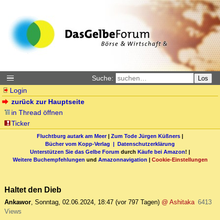
Suche:
Los
Login
zurück zur Hauptseite
in Thread öffnen
Ticker
Fluchtburg autark am Meer
|
Zum Tode Jürgen Küßners
|
Bücher vom Kopp-Verlag |
Datenschutzerklärung
Unterstützen Sie das Gelbe Forum
durch
Käufe bei Amazon
! |
Weitere Buchempfehlungen
und
Amazonnavigation
|
Cookie-Einstellungen
Haltet den Dieb
Ankawor
,
Sonntag, 02.06.2024, 18:47
(vor 797 Tagen)
@ Ashitaka
6413
Views