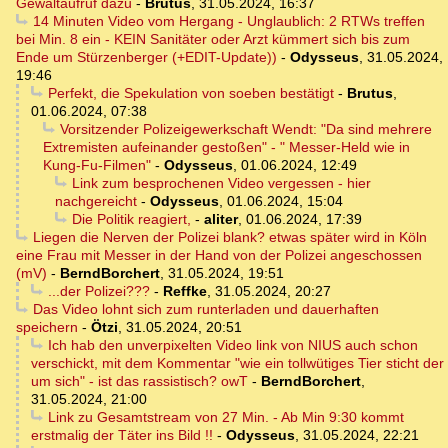
Gewaltaufruf dazu
-
Brutus
,
31.05.2024, 16:37
14 Minuten Video vom Hergang - Unglaublich: 2 RTWs treffen
bei Min. 8 ein - KEIN Sanitäter oder Arzt kümmert sich bis zum
Ende um Stürzenberger (+EDIT-Update))
-
Odysseus
,
31.05.2024,
19:46
Perfekt, die Spekulation von soeben bestätigt
-
Brutus
,
01.06.2024, 07:38
Vorsitzender Polizeigewerkschaft Wendt: "Da sind mehrere
Extremisten aufeinander gestoßen" - " Messer-Held wie in
Kung-Fu-Filmen"
-
Odysseus
,
01.06.2024, 12:49
Link zum besprochenen Video vergessen - hier
nachgereicht
-
Odysseus
,
01.06.2024, 15:04
Die Politik reagiert,
-
aliter
,
01.06.2024, 17:39
Liegen die Nerven der Polizei blank? etwas später wird in Köln
eine Frau mit Messer in der Hand von der Polizei angeschossen
(mV)
-
BerndBorchert
,
31.05.2024, 19:51
...der Polizei???
-
Reffke
,
31.05.2024, 20:27
Das Video lohnt sich zum runterladen und dauerhaften
speichern
-
Ötzi
,
31.05.2024, 20:51
Ich hab den unverpixelten Video link von NIUS auch schon
verschickt, mit dem Kommentar "wie ein tollwütiges Tier sticht der
um sich" - ist das rassistisch? owT
-
BerndBorchert
,
31.05.2024, 21:00
Link zu Gesamtstream von 27 Min. - Ab Min 9:30 kommt
erstmalig der Täter ins Bild !!
-
Odysseus
,
31.05.2024, 22:21