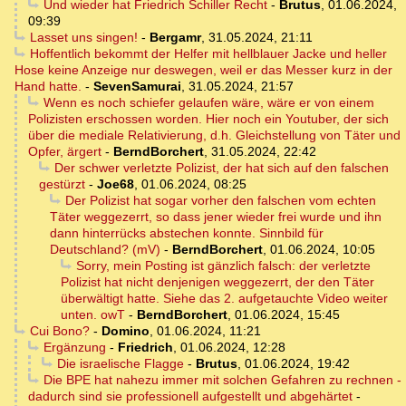
Und wieder hat Friedrich Schiller Recht
-
Brutus
,
01.06.2024,
09:39
Lasset uns singen!
-
Bergamr
,
31.05.2024, 21:11
Hoffentlich bekommt der Helfer mit hellblauer Jacke und heller
Hose keine Anzeige nur deswegen, weil er das Messer kurz in der
Hand hatte.
-
SevenSamurai
,
31.05.2024, 21:57
Wenn es noch schiefer gelaufen wäre, wäre er von einem
Polizisten erschossen worden. Hier noch ein Youtuber, der sich
über die mediale Relativierung, d.h. Gleichstellung von Täter und
Opfer, ärgert
-
BerndBorchert
,
31.05.2024, 22:42
Der schwer verletzte Polizist, der hat sich auf den falschen
gestürzt
-
Joe68
,
01.06.2024, 08:25
Der Polizist hat sogar vorher den falschen vom echten
Täter weggezerrt, so dass jener wieder frei wurde und ihn
dann hinterrücks abstechen konnte. Sinnbild für
Deutschland? (mV)
-
BerndBorchert
,
01.06.2024, 10:05
Sorry, mein Posting ist gänzlich falsch: der verletzte
Polizist hat nicht denjenigen weggezerrt, der den Täter
überwältigt hatte. Siehe das 2. aufgetauchte Video weiter
unten. owT
-
BerndBorchert
,
01.06.2024, 15:45
Cui Bono?
-
Domino
,
01.06.2024, 11:21
Ergänzung
-
Friedrich
,
01.06.2024, 12:28
Die israelische Flagge
-
Brutus
,
01.06.2024, 19:42
Die BPE hat nahezu immer mit solchen Gefahren zu rechnen -
dadurch sind sie professionell aufgestellt und abgehärtet
-