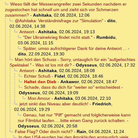
Wieso fällt der Messerangreifer zwei Sekunden nachdem er
zugestochen hat schnell um und zieht sich vor Schmerzen
zusammen?
-
Ashitaka
,
02.06.2024, 12:06
@Ashitaka: Verständnisfrage zur "Simulation"
-
dito
,
02.06.2024, 14:38
Antwort
-
Ashitaka
,
02.06.2024, 19:13
"Der Ukrainekrieg findet nicht statt."
-
Rumbidu
,
03.06.2024, 11:15
Später, umso aufrichtigerer Dank für deine Antwort ...
-
dito
,
22.09.2024, 19:30
Man hört den Schuss - Sorry, untauglich für ein "aufgetischtes
Spektakel " - Was ist los mit dir?
-
Odysseus
,
02.06.2024, 17:32
Antwort
-
Ashitaka
,
02.06.2024, 18:08
Echter Schuß
-
Fidel
,
02.06.2024, 18:46
Haltet den Dieb
-
Ankawor
,
02.06.2024, 18:47
Schade, dass du dich für "weiter so" entscheidest
-
Odysseus
,
02.06.2024, 19:09
Mon Amour
-
Ashitaka
,
03.06.2024, 22:10
jetzt sinkt das Niveau aber deutlich!
-
Friedrich
,
02.06.2024, 19:29
Genau, hat nur "Piff" gemacht und folglicherweise kann
nur Filmblut laufen.....bitte einen Gang zurück schalten.
-
Odysseus
,
02.06.2024, 20:58
False Flag? Oder doch nicht?
-
Rain
,
04.06.2024, 11:24
In den USA wurden bei den Amokläufen erstaunlich viele