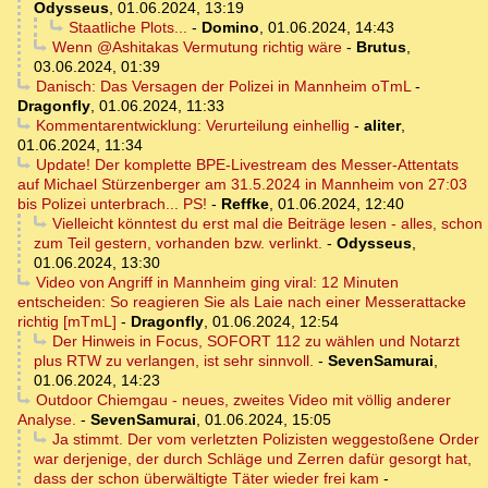
Odysseus
,
01.06.2024, 13:19
Staatliche Plots...
-
Domino
,
01.06.2024, 14:43
Wenn @Ashitakas Vermutung richtig wäre
-
Brutus
,
03.06.2024, 01:39
Danisch: Das Versagen der Polizei in Mannheim oTmL
-
Dragonfly
,
01.06.2024, 11:33
Kommentarentwicklung: Verurteilung einhellig
-
aliter
,
01.06.2024, 11:34
Update! Der komplette BPE-Livestream des Messer-Attentats
auf Michael Stürzenberger am 31.5.2024 in Mannheim von 27:03
bis Polizei unterbrach... PS!
-
Reffke
,
01.06.2024, 12:40
Vielleicht könntest du erst mal die Beiträge lesen - alles, schon
zum Teil gestern, vorhanden bzw. verlinkt.
-
Odysseus
,
01.06.2024, 13:30
Video von Angriff in Mannheim ging viral: 12 Minuten
entscheiden: So reagieren Sie als Laie nach einer Messerattacke
richtig [mTmL]
-
Dragonfly
,
01.06.2024, 12:54
Der Hinweis in Focus, SOFORT 112 zu wählen und Notarzt
plus RTW zu verlangen, ist sehr sinnvoll.
-
SevenSamurai
,
01.06.2024, 14:23
Outdoor Chiemgau - neues, zweites Video mit völlig anderer
Analyse.
-
SevenSamurai
,
01.06.2024, 15:05
Ja stimmt. Der vom verletzten Polizisten weggestoßene Order
war derjenige, der durch Schläge und Zerren dafür gesorgt hat,
dass der schon überwältigte Täter wieder frei kam
-