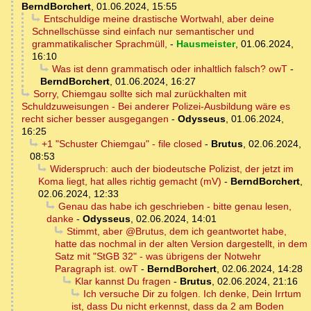
BerndBorchert
,
01.06.2024, 15:55
Entschuldige meine drastische Wortwahl, aber deine
Schnellschüsse sind einfach nur semantischer und
grammatikalischer Sprachmüll,
-
Hausmeister
,
01.06.2024,
16:10
Was ist denn grammatisch oder inhaltlich falsch? owT
-
BerndBorchert
,
01.06.2024, 16:27
Sorry, Chiemgau sollte sich mal zurückhalten mit
Schuldzuweisungen - Bei anderer Polizei-Ausbildung wäre es
recht sicher besser ausgegangen
-
Odysseus
,
01.06.2024,
16:25
+1 "Schuster Chiemgau" - file closed
-
Brutus
,
02.06.2024,
08:53
Widerspruch: auch der biodeutsche Polizist, der jetzt im
Koma liegt, hat alles richtig gemacht (mV)
-
BerndBorchert
,
02.06.2024, 12:33
Genau das habe ich geschrieben - bitte genau lesen,
danke
-
Odysseus
,
02.06.2024, 14:01
Stimmt, aber @Brutus, dem ich geantwortet habe,
hatte das nochmal in der alten Version dargestellt, in dem
Satz mit "StGB 32" - was übrigens der Notwehr
Paragraph ist. owT
-
BerndBorchert
,
02.06.2024, 14:28
Klar kannst Du fragen
-
Brutus
,
02.06.2024, 21:16
Ich versuche Dir zu folgen. Ich denke, Dein Irrtum
ist, dass Du nicht erkennst, dass da 2 am Boden