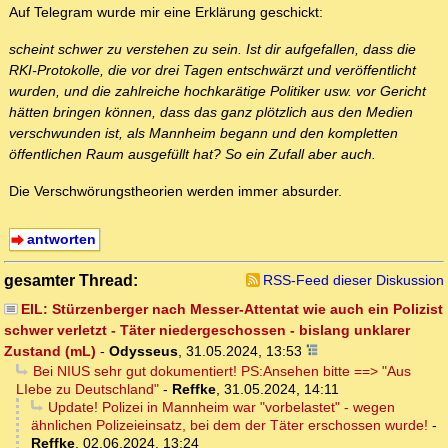
Auf Telegram wurde mir eine Erklärung geschickt:
scheint schwer zu verstehen zu sein. Ist dir aufgefallen, dass die
RKI-Protokolle, die vor drei Tagen entschwärzt und veröffentlicht
wurden, und die zahlreiche hochkarätige Politiker usw. vor Gericht
hätten bringen können, dass das ganz plötzlich aus den Medien
verschwunden ist, als Mannheim begann und den kompletten
öffentlichen Raum ausgefüllt hat? So ein Zufall aber auch.
Die Verschwörungstheorien werden immer absurder.
antworten
gesamter Thread:
RSS-Feed dieser Diskussion
EIL: Stürzenberger nach Messer-Attentat wie auch ein Polizist
schwer verletzt - Täter niedergeschossen - bislang unklarer
Zustand (mL)
-
Odysseus
,
31.05.2024, 13:53
Bei NIUS sehr gut dokumentiert! PS:Ansehen bitte ==> "Aus
LIebe zu Deutschland"
-
Reffke
,
31.05.2024, 14:11
Update! Polizei in Mannheim war "vorbelastet" - wegen
ähnlichen Polizeieinsatz, bei dem der Täter erschossen wurde!
-
Reffke
,
02.06.2024, 13:24