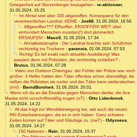
Gelegenheit auf Stürzenberger loszugehen
-
re-aktionaer
,
31.05.2024, 15:25
Im Ahrtal sind über 100 abgesoffen, Konsequenz für den
verantwortlichen Landrat: KEINE
-
Joe68
,
31.05.2024, 16:56
ABgesoffen??? ERsoffen, ERSOFFEN! WEIT über
einhundert Menschen mussten(!) dort jämmerlich
ERSAUFEN!
-
MausS
,
31.05.2024, 17:34
Ahrtalkatastrophe - Der Landrat brachte sein Schäfchen
rechtzeitig ins Trockene
-
paranoia
,
01.06.2024, 07:53
Richtig! Es lief exakt nach aktueller Ausbildung! Was
passiert denn mit Polizisten, die rechtzeitig schießen?
-
Brutus
,
01.06.2024, 07:28
Video von Outdoor Chiemgau: der Fehler der Polizei war noch
größer: 3 Helfer hatten den Täter offenbar schon überwältigt, da
reißen die Polizisten sie runter und der Täter kann weiterstechen
(mV)
-
BerndBorchert
,
31.05.2024, 20:01
Wenn ich da an die Einsätze gegen Menschen denke, die ihre
Maske nicht vorschriftsmäßig trugen (oT)
-
Otto Lidenbrock
,
31.05.2024, 14:22
All das trägt zur Wendebewegung bei, wie auch die neuen
RKI-Entschwärzungen, die es in sich haben. Ganz schwere
Zeiten komen auf Täter und Gläubige zu. (owT)
-
Odysseus
,
31.05.2024, 14:27
150 Nationen
-
Rain
,
31.05.2024, 15:37
Der Afghane ist, mit seinem Kampfmesser? nach