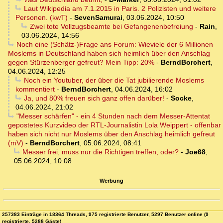
Laut Wikipedia am 7.1.2015 in Paris. 2 Polizisten und weitere
Personen. (kwT)
-
SevenSamurai
,
03.06.2024, 10:50
Zwei tote Vollzugsbeamte bei Gefangenenbefreiung
-
Rain
,
03.06.2024, 14:56
Noch eine (Schätz-)Frage ans Forum: Wieviele der 6 Millionen
Moslems in Deutschland haben sich heimlich über den Anschlag
gegen Stürzenberger gefreut? Mein Tipp: 20%
-
BerndBorchert
,
04.06.2024, 12:25
Noch ein Youtuber, der über die Tat jubilierende Moslems
kommentiert
-
BerndBorchert
,
04.06.2024, 16:02
Ja, und 80% freuen sich ganz offen darüber!
-
Socke
,
04.06.2024, 21:02
"Messer schärfen" - ein 4 Stunden nach dem Messer-Attentat
gepostetes Kurzvideo der RTL-Journalistin Lola Weippert - offenbar
haben sich nicht nur Moslems über den Anschlag heimlich gefreut
(mV)
-
BerndBorchert
,
05.06.2024, 08:41
Messer frei, muss nur die Richtigen treffen, oder?
-
Joe68
,
05.06.2024, 10:08
Werbung
257383 Einträge in 18364 Threads, 975 registrierte Benutzer, 5297 Benutzer online (9
registrierte, 5288 Gäste)