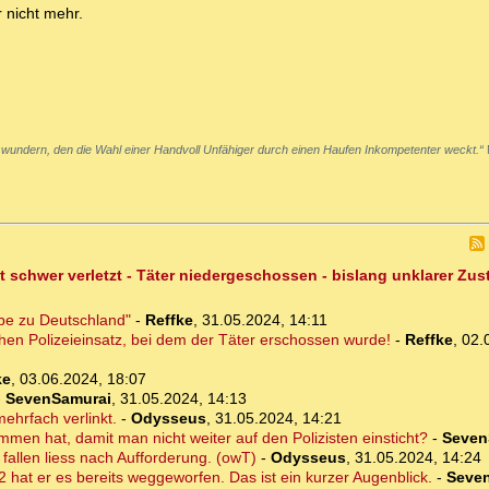
r nicht mehr.
 wundern, den die Wahl einer Handvoll Unfähiger durch einen Haufen Inkompetenter weckt.“
t schwer verletzt - Täter niedergeschossen - bislang unklarer Zu
ebe zu Deutschland"
-
Reffke
,
31.05.2024, 14:11
chen Polizeieinsatz, bei dem der Täter erschossen wurde!
-
Reffke
,
02.
ke
,
03.06.2024, 18:07
-
SevenSamurai
,
31.05.2024, 14:13
mehrfach verlinkt.
-
Odysseus
,
31.05.2024, 14:21
men hat, damit man nicht weiter auf den Polizisten einsticht?
-
Seven
 fallen liess nach Aufforderung. (owT)
-
Odysseus
,
31.05.2024, 14:24
2 hat er es bereits weggeworfen. Das ist ein kurzer Augenblick.
-
Seve