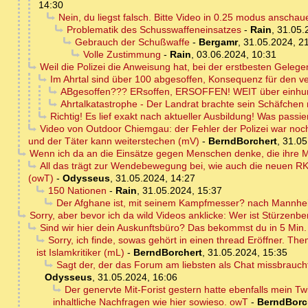
14:30
Nein, du liegst falsch. Bitte Video in 0.25 modus anschauen
Problematik des Schusswaffeneinsatzes
-
Rain
,
31.05.
Gebrauch der Schußwaffe
-
Bergamr
,
31.05.2024, 2
Volle Zustimmung
-
Rain
,
03.06.2024, 10:31
Weil die Polizei die Anweisung hat, bei der erstbesten Geleg
Im Ahrtal sind über 100 abgesoffen, Konsequenz für den v
ABgesoffen??? ERsoffen, ERSOFFEN! WEIT über einhun
Ahrtalkatastrophe - Der Landrat brachte sein Schäfchen r
Richtig! Es lief exakt nach aktueller Ausbildung! Was passie
Video von Outdoor Chiemgau: der Fehler der Polizei war noch g
und der Täter kann weiterstechen (mV)
-
BerndBorchert
,
31.05
Wenn ich da an die Einsätze gegen Menschen denke, die ihre Ma
All das trägt zur Wendebewegung bei, wie auch die neuen RK
(owT)
-
Odysseus
,
31.05.2024, 14:27
150 Nationen
-
Rain
,
31.05.2024, 15:37
Der Afghane ist, mit seinem Kampfmesser? nach Mannhe
Sorry, aber bevor ich da wild Videos anklicke: Wer ist Stürzenb
Sind wir hier dein Auskunftsbüro? Das bekommst du in 5 Min. s
Sorry, ich finde, sowas gehört in einen thread Eröffner. T
ist Islamkritiker (mL)
-
BerndBorchert
,
31.05.2024, 15:35
Sagt der, der das Forum am liebsten als Chat missbrauc
Odysseus
,
31.05.2024, 16:06
Der genervte Mit-Forist gestern hatte ebenfalls mein Tw
inhaltliche Nachfragen wie hier sowieso. owT
-
BerndBorc