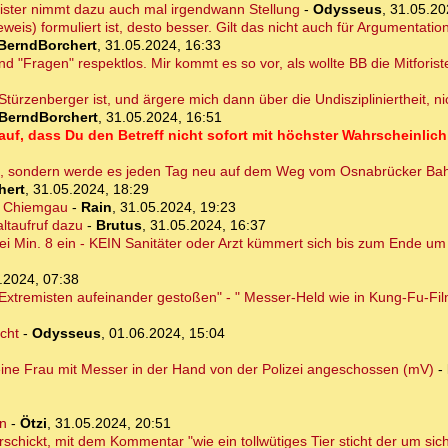
ister nimmt dazu auch mal irgendwann Stellung
-
Odysseus
,
31.05.20
weis) formuliert ist, desto besser. Gilt das nicht auch für Argumentati
BerndBorchert
,
31.05.2024, 16:33
nd "Fragen" respektlos. Mir kommt es so vor, als wollte BB die Mitforist
r Stürzenberger ist, und ärgere mich dann über die Undiszipliniertheit, 
BerndBorchert
,
31.05.2024, 16:51
auf, dass Du den Betreff nicht sofort mit höchster Wahrscheinlic
en, sondern werde es jeden Tag neu auf dem Weg vom Osnabrücker Ba
hert
,
31.05.2024, 18:29
r Chiemgau
-
Rain
,
31.05.2024, 19:23
ltaufruf dazu
-
Brutus
,
31.05.2024, 16:37
i Min. 8 ein - KEIN Sanitäter oder Arzt kümmert sich bis zum Ende u
.2024, 07:38
Extremisten aufeinander gestoßen" - " Messer-Held wie in Kung-Fu-Fi
cht
-
Odysseus
,
01.06.2024, 15:04
 eine Frau mit Messer in der Hand von der Polizei angeschossen (mV)
-
rn
-
Ötzi
,
31.05.2024, 20:51
chickt, mit dem Kommentar "wie ein tollwütiges Tier sticht der um sich"