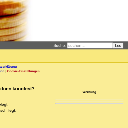
Suche:
Los
zerklärung
ion
|
Cookie-Einstellungen
ordnen konntest?
Werbung
legt,
ch liegt.