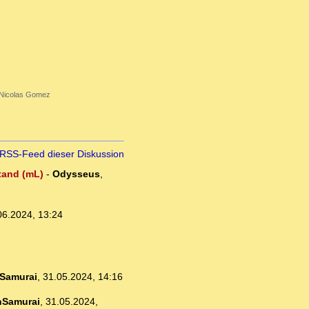
Nicolas Gomez
RSS-Feed dieser Diskussion
stand (mL)
-
Odysseus
,
06.2024, 13:24
Samurai
,
31.05.2024, 14:16
nSamurai
,
31.05.2024,