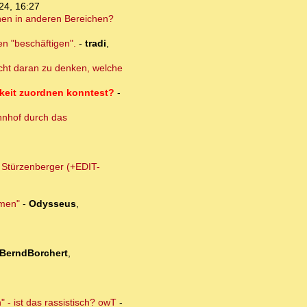
24, 16:27
onen in anderen Bereichen?
en "beschäftigen".
-
tradi
,
nicht daran zu denken, welche
hkeit zuordnen konntest?
-
hnhof durch das
m Stürzenberger (+EDIT-
lmen"
-
Odysseus
,
BerndBorchert
,
 - ist das rassistisch? owT
-