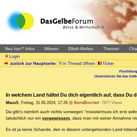
Neu hier? Infos
Wissen
Elliott-Wellen
Themen
Char
Login
zurück zur Hauptseite
in Thread öffnen
Ticker
Fluchtburg
Unterstützen Sie das Gel
In welchem Land hältst Du dich eigentlich auf, dass Du 
MausS
,
Freitag, 31.05.2024, 17:28
@ BerndBorchert
7877 Views
Da gibt's nämlich auch nichts vonwegen "müsste/muss ich erst selb
tatsächlich nur ein
vergewissern
, dass man mit seiner Annahme nich
Es ist ja keine Schande, den in diesem untergehenden Land toben