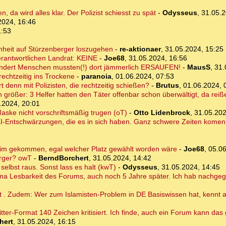
, da wird alles klar. Der Polizist schiesst zu spät
-
Odysseus
,
31.05.2
2024, 16:46
1:53
enheit auf Stürzenberger loszugehen
-
re-aktionaer
,
31.05.2024, 15:25
erantwortlichen Landrat: KEINE
-
Joe68
,
31.05.2024, 16:56
dert Menschen mussten(!) dort jämmerlich ERSAUFEN!
-
MausS
,
31.
echtzeitig ins Trockene
-
paranoia
,
01.06.2024, 07:53
rt denn mit Polizisten, die rechtzeitig schießen?
-
Brutus
,
01.06.2024, 
rößer: 3 Helfer hatten den Täter offenbar schon überwältigt, da reißen
.2024, 20:01
ske nicht vorschriftsmäßig trugen (oT)
-
Otto Lidenbrock
,
31.05.202
I-Entschwärzungen, die es in sich haben. Ganz schwere Zeiten komen 
im gekommen, egal welcher Platz gewählt worden wäre
-
Joe68
,
05.06
erger? owT
-
BerndBorchert
,
31.05.2024, 14:42
elbst raus. Sonst lass es halt (kwT)
-
Odysseus
,
31.05.2024, 14:45
hema Lesbarkeit des Forums, auch noch 5 Jahre später. Ich hab nachge
ht . Zudem: Wer zum Islamisten-Problem in DE Basiswissen hat, kennt 
itter-Format 140 Zeichen kritisiert. Ich finde, auch ein Forum kann das
hert
,
31.05.2024, 16:15