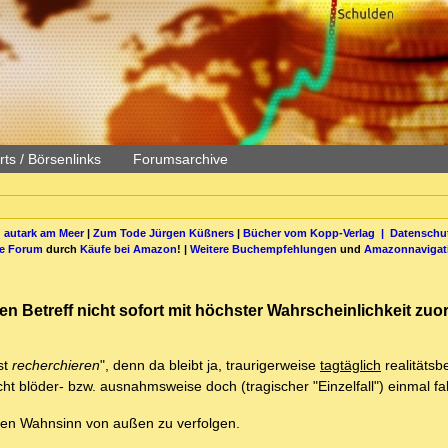
ts / Börsenlinks
Forumsarchive
 autark am Meer
|
Zum Tode Jürgen Küßners
|
Bücher vom Kopp-Verlag |
Datenschut
be Forum
durch
Käufe bei Amazon
! |
Weitere Buchempfehlungen
und
Amazonnavigat
den Betreff nicht sofort mit höchster Wahrscheinlichkeit zu
st
recherchieren
", denn da bleibt ja, traurigerweise
tagtäglich
realitätsbe
t blöder- bzw. ausnahmsweise doch (tragischer "Einzelfall") einmal fals
den Wahnsinn von außen zu verfolgen.