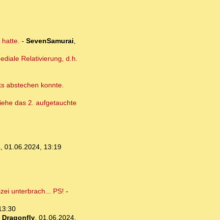
 hatte.
-
SevenSamurai
,
diale Relativierung, d.h.
cks abstechen konnte.
 Siehe das 2. aufgetauchte
s
,
01.06.2024, 13:19
ei unterbrach... PS!
-
13:30
-
Dragonfly
,
01.06.2024,