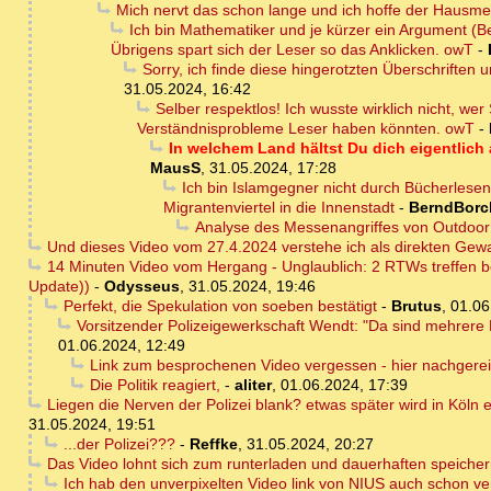
Mich nervt das schon lange und ich hoffe der Hausme
Ich bin Mathematiker und je kürzer ein Argument (Be
Übrigens spart sich der Leser so das Anklicken. owT
-
Sorry, ich finde diese hingerotzten Überschriften u
31.05.2024, 16:42
Selber respektlos! Ich wusste wirklich nicht, we
Verständnisprobleme Leser haben könnten. owT
-
In welchem Land hältst Du dich eigentlich 
MausS
,
31.05.2024, 17:28
Ich bin Islamgegner nicht durch Bücherles
Migrantenviertel in die Innenstadt
-
BerndBorc
Analyse des Messenangriffes von Outdoo
Und dieses Video vom 27.4.2024 verstehe ich als direkten Gewa
14 Minuten Video vom Hergang - Unglaublich: 2 RTWs treffen be
Update))
-
Odysseus
,
31.05.2024, 19:46
Perfekt, die Spekulation von soeben bestätigt
-
Brutus
,
01.06
Vorsitzender Polizeigewerkschaft Wendt: "Da sind mehrere 
01.06.2024, 12:49
Link zum besprochenen Video vergessen - hier nachgerei
Die Politik reagiert,
-
aliter
,
01.06.2024, 17:39
Liegen die Nerven der Polizei blank? etwas später wird in Köln
31.05.2024, 19:51
...der Polizei???
-
Reffke
,
31.05.2024, 20:27
Das Video lohnt sich zum runterladen und dauerhaften speiche
Ich hab den unverpixelten Video link von NIUS auch schon vers