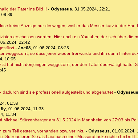
ig der Täter ins Bild !!
-
Odysseus
,
31.05.2024, 22:21
 09:39
 Hose keine Anzeige nur deswegen, weil er das Messer kurz in der Hand
isten erschossen worden. Hier noch ein Youtuber, der sich über die me
.05.2024, 22:42
gestürzt
-
Joe68
,
01.06.2024, 08:25
ter weggezerrt, so dass jener wieder frei wurde und ihn dann hinterrü
4, 10:05
lizist hat nicht denjenigen weggezerrt, der den Täter überwältigt hatte.
:45
dadurch sind sie professionell aufgestellt und abgehärtet
-
Odysseu
24, 01:39
fly
,
01.06.2024, 11:33
4, 11:34
 Michael Stürzenberger am 31.5.2024 in Mannheim von 27:03 bis Poliz
on zum Teil gestern, vorhanden bzw. verlinkt.
-
Odysseus
,
01.06.2024, 
en: So reagieren Sie als Laie nach einer Messerattacke richtig [mTmL]