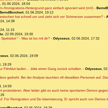
y
,
01.06.2024, 18:04
am-/Immigrations-Hintergrund ganz einfach ignoriert wird (mV)
-
BerndB
BerndBorchert
,
01.06.2024, 19:12
gestochen hat schnell um und zieht sich vor Schmerzen zusammen?
-
A
24, 14:38
24, 11:15
to
,
22.09.2024, 19:30
Spektakel " - Was ist los mit dir?
-
Odysseus
,
02.06.2024, 17:32
seus
,
02.06.2024, 19:09
, 19:29
r Filmblut laufen.....bitte einen Gang zurück schalten.
-
Odysseus
,
02
eos gedreht. Bei der Analyse tauchten oft dieselben Personen auf. Das 
4, 14:59
 protestieren. Aber leider gibt es auch keine spontanen Demos gegen
:26
uf: Für Remigration und De-Islamisierung. Er spricht auch von Demos 
erndBorchert
,
02.06.2024, 19:29