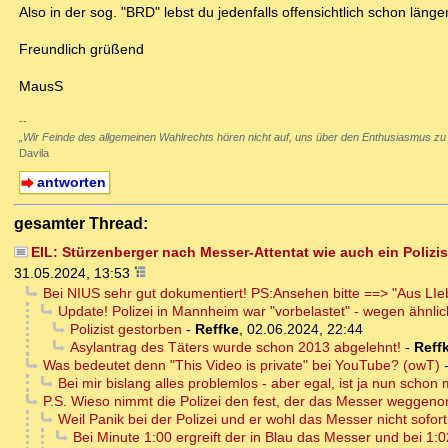
Also in der sog. "BRD" lebst du jedenfalls offensichtlich schon länge
Freundlich grüßend
MausS
--
„Wir Feinde des allgemeinen Wahlrechts hören nicht auf, uns über den Enthusiasmus zu
Davila
antworten
gesamter Thread:
EIL: Stürzenberger nach Messer-Attentat wie auch ein Polizis
31.05.2024, 13:53
Bei NIUS sehr gut dokumentiert! PS:Ansehen bitte ==> "Aus LI
Update! Polizei in Mannheim war "vorbelastet" - wegen ähnli
Polizist gestorben
-
Reffke
,
02.06.2024, 22:44
Asylantrag des Täters wurde schon 2013 abgelehnt!
-
Reff
Was bedeutet denn "This Video is private" bei YouTube? (owT)
Bei mir bislang alles problemlos - aber egal, ist ja nun schon 
P.S. Wieso nimmt die Polizei den fest, der das Messer weggenom
Weil Panik bei der Polizei und er wohl das Messer nicht sofort
Bei Minute 1:00 ergreift der in Blau das Messer und bei 1:0