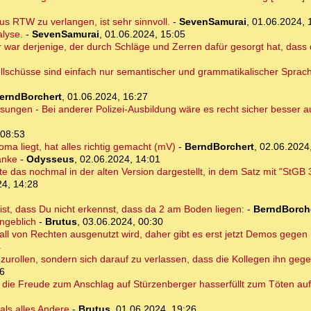
s RTW zu verlangen, ist sehr sinnvoll.
-
SevenSamurai
,
01.06.2024, 
alyse.
-
SevenSamurai
,
01.06.2024, 15:05
 war derjenige, der durch Schläge und Zerren dafür gesorgt hat, dass 
llschüsse sind einfach nur semantischer und grammatikalischer Sprach
erndBorchert
,
01.06.2024, 16:27
isungen - Bei anderer Polizei-Ausbildung wäre es recht sicher besser
 08:53
oma liegt, hat alles richtig gemacht (mV)
-
BerndBorchert
,
02.06.2024
anke
-
Odysseus
,
02.06.2024, 14:01
 das nochmal in der alten Version dargestellt, in dem Satz mit "StGB 
24, 14:28
 ist, dass Du nicht erkennst, dass da 2 am Boden liegen:
-
BerndBorch
angeblich
-
Brutus
,
03.06.2024, 00:30
orfall von Rechten ausgenutzt wird, daher gibt es erst jetzt Demos gege
4
gzurollen, sondern sich darauf zu verlassen, dass die Kollegen ihn gege
06
r die Freude zum Anschlag auf Stürzenberger hasserfüllt zum Töten auf
als alles Andere
-
Brutus
,
01.06.2024, 19:26