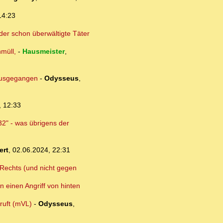
14:23
der schon überwältigte Täter
müll,
-
Hausmeister
,
 ausgegangen
-
Odysseus
,
, 12:33
32" - was übrigens der
ert
,
02.06.2024, 22:31
n Rechts (und nicht gegen
n einen Angriff von hinten
ruft (mVL)
-
Odysseus
,