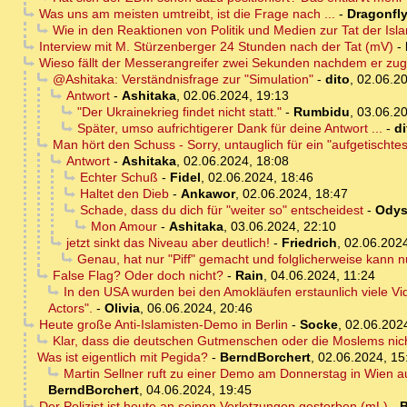
Was uns am meisten umtreibt, ist die Frage nach ...
-
Dragonfl
Wie in den Reaktionen von Politik und Medien zur Tat der Isl
Interview mit M. Stürzenberger 24 Stunden nach der Tat (mV)
-
Wieso fällt der Messerangreifer zwei Sekunden nachdem er zu
@Ashitaka: Verständnisfrage zur "Simulation"
-
dito
,
02.06.20
Antwort
-
Ashitaka
,
02.06.2024, 19:13
"Der Ukrainekrieg findet nicht statt."
-
Rumbidu
,
03.06.20
Später, umso aufrichtigerer Dank für deine Antwort ...
-
di
Man hört den Schuss - Sorry, untauglich für ein "aufgetischtes 
Antwort
-
Ashitaka
,
02.06.2024, 18:08
Echter Schuß
-
Fidel
,
02.06.2024, 18:46
Haltet den Dieb
-
Ankawor
,
02.06.2024, 18:47
Schade, dass du dich für "weiter so" entscheidest
-
Odys
Mon Amour
-
Ashitaka
,
03.06.2024, 22:10
jetzt sinkt das Niveau aber deutlich!
-
Friedrich
,
02.06.2024
Genau, hat nur "Piff" gemacht und folglicherweise kann nu
False Flag? Oder doch nicht?
-
Rain
,
04.06.2024, 11:24
In den USA wurden bei den Amokläufen erstaunlich viele Vid
Actors".
-
Olivia
,
06.06.2024, 20:46
Heute große Anti-Islamisten-Demo in Berlin
-
Socke
,
02.06.202
Klar, dass die deutschen Gutmenschen oder die Moslems nicht
Was ist eigentlich mit Pegida?
-
BerndBorchert
,
02.06.2024, 15
Martin Sellner ruft zu einer Demo am Donnerstag in Wien a
BerndBorchert
,
04.06.2024, 19:45
Der Polizist ist heute an seinen Verletzungen gestorben (mL)
-
B