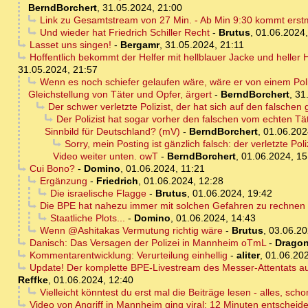
BerndBorchert
,
31.05.2024, 21:00
Link zu Gesamtstream von 27 Min. - Ab Min 9:30 kommt erstmal
Und wieder hat Friedrich Schiller Recht
-
Brutus
,
01.06.2024,
Lasset uns singen!
-
Bergamr
,
31.05.2024, 21:11
Hoffentlich bekommt der Helfer mit hellblauer Jacke und heller
31.05.2024, 21:57
Wenn es noch schiefer gelaufen wäre, wäre er von einem Poliz
Gleichstellung von Täter und Opfer, ärgert
-
BerndBorchert
,
31
Der schwer verletzte Polizist, der hat sich auf den falschen 
Der Polizist hat sogar vorher den falschen vom echten Tä
Sinnbild für Deutschland? (mV)
-
BerndBorchert
,
01.06.202
Sorry, mein Posting ist gänzlich falsch: der verletzte Po
Video weiter unten. owT
-
BerndBorchert
,
01.06.2024, 15
Cui Bono?
-
Domino
,
01.06.2024, 11:21
Ergänzung
-
Friedrich
,
01.06.2024, 12:28
Die israelische Flagge
-
Brutus
,
01.06.2024, 19:42
Die BPE hat nahezu immer mit solchen Gefahren zu rechnen - 
Staatliche Plots...
-
Domino
,
01.06.2024, 14:43
Wenn @Ashitakas Vermutung richtig wäre
-
Brutus
,
03.06.20
Danisch: Das Versagen der Polizei in Mannheim oTmL
-
Dragon
Kommentarentwicklung: Verurteilung einhellig
-
aliter
,
01.06.202
Update! Der komplette BPE-Livestream des Messer-Attentats auf
Reffke
,
01.06.2024, 12:40
Vielleicht könntest du erst mal die Beiträge lesen - alles, sch
Video von Angriff in Mannheim ging viral: 12 Minuten entscheid