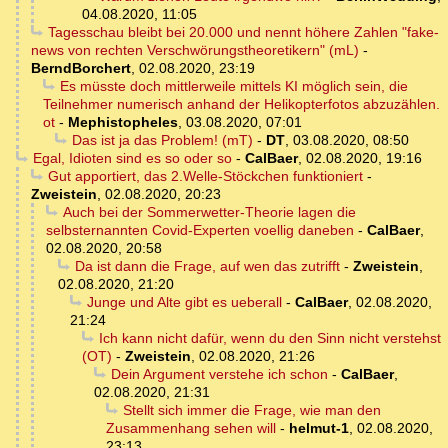
04.08.2020, 11:05
Tagesschau bleibt bei 20.000 und nennt höhere Zahlen "fake-
news von rechten Verschwörungstheoretikern" (mL)
-
BerndBorchert
,
02.08.2020, 23:19
Es müsste doch mittlerweile mittels KI möglich sein, die
Teilnehmer numerisch anhand der Helikopterfotos abzuzählen.
ot
-
Mephistopheles
,
03.08.2020, 07:01
Das ist ja das Problem! (mT)
-
DT
,
03.08.2020, 08:50
Egal, Idioten sind es so oder so
-
CalBaer
,
02.08.2020, 19:16
Gut apportiert, das 2.Welle-Stöckchen funktioniert
-
Zweistein
,
02.08.2020, 20:23
Auch bei der Sommerwetter-Theorie lagen die
selbsternannten Covid-Experten voellig daneben
-
CalBaer
,
02.08.2020, 20:58
Da ist dann die Frage, auf wen das zutrifft
-
Zweistein
,
02.08.2020, 21:20
Junge und Alte gibt es ueberall
-
CalBaer
,
02.08.2020,
21:24
Ich kann nicht dafür, wenn du den Sinn nicht verstehst
(OT)
-
Zweistein
,
02.08.2020, 21:26
Dein Argument verstehe ich schon
-
CalBaer
,
02.08.2020, 21:31
Stellt sich immer die Frage, wie man den
Zusammenhang sehen will
-
helmut-1
,
02.08.2020,
23:13