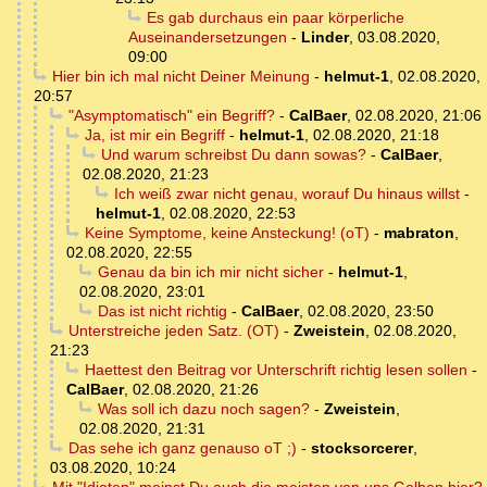
Es gab durchaus ein paar körperliche
Auseinandersetzungen
-
Linder
,
03.08.2020,
09:00
Hier bin ich mal nicht Deiner Meinung
-
helmut-1
,
02.08.2020,
20:57
"Asymptomatisch" ein Begriff?
-
CalBaer
,
02.08.2020, 21:06
Ja, ist mir ein Begriff
-
helmut-1
,
02.08.2020, 21:18
Und warum schreibst Du dann sowas?
-
CalBaer
,
02.08.2020, 21:23
Ich weiß zwar nicht genau, worauf Du hinaus willst
-
helmut-1
,
02.08.2020, 22:53
Keine Symptome, keine Ansteckung! (oT)
-
mabraton
,
02.08.2020, 22:55
Genau da bin ich mir nicht sicher
-
helmut-1
,
02.08.2020, 23:01
Das ist nicht richtig
-
CalBaer
,
02.08.2020, 23:50
Unterstreiche jeden Satz. (OT)
-
Zweistein
,
02.08.2020,
21:23
Haettest den Beitrag vor Unterschrift richtig lesen sollen
-
CalBaer
,
02.08.2020, 21:26
Was soll ich dazu noch sagen?
-
Zweistein
,
02.08.2020, 21:31
Das sehe ich ganz genauso oT ;)
-
stocksorcerer
,
03.08.2020, 10:24