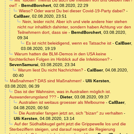
Mit "Idioten" meinst Du auch die meisten von uns Gelben hier?
owT
-
BerndBorchert
,
02.08.2020, 22:29
Wieso? Oder warst Du bei dieser Covid-19-Party dabei?
-
CalBaer
,
02.08.2020, 23:51
Nein, leider nicht. Aber ich und viele andere hier stehen
nicht nur inhaltlich dahinter, sondern haben Achtung vor den
Teilnehmern dort, dass sie
-
BerndBorchert
,
03.08.2020,
09:34
Es ist nicht beleidigend, wenn es Tatsache ist
-
CalBaer
,
03.08.2020, 19:19
Warum hatten die BLM-Demos in den USA keine
fürchterlichen Folgen im Hinblick auf die Infektionen?
-
SevenSamurai
,
03.08.2020, 23:34
Warum liest Du nicht Nachrichten?
-
CalBaer
,
04.08.2020,
00:40
Maßnahmen? DAS sind Maßnahmen!
-
Ulli Kersten
,
03.08.2020, 06:39
Das ist der Wahnsinn, was in Australien möglich ist.
Auswanderungsland ???
-
Dieter
,
03.08.2020, 09:37
Australien ist weitaus groesser als Melbourne
-
CalBaer
,
04.08.2020, 00:50
Die Australier fangen jetzt an, sich "bizarr" zu verhalten
-
Ulli Kersten
,
04.08.2020, 13:14
Auf der Südhalbkugel geht jetzt die Grippewelle los und die
Sterbeziffern steigen, und darauf reagiert die Regierung