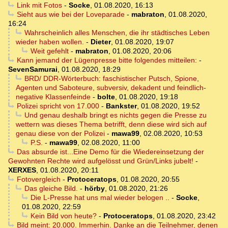
Link mit Fotos
-
Socke
,
01.08.2020, 16:13
Sieht aus wie bei der Loveparade
-
mabraton
,
01.08.2020,
16:24
Wahrscheinlich alles Menschen, die ihr städtisches Leben
wieder haben wollen.
-
Dieter
,
01.08.2020, 19:07
Weit gefehlt
-
mabraton
,
01.08.2020, 20:06
Kann jemand der Lügenpresse bitte folgendes mitteilen:
-
SevenSamurai
,
01.08.2020, 18:29
BRD/ DDR-Wörterbuch: faschistischer Putsch, Spione,
Agenten und Saboteure, subversiv, dekadent und feindlich-
negative Klassenfeinde
-
bolte
,
01.08.2020, 19:18
Polizei spricht von 17.000
-
Bankster
,
01.08.2020, 19:52
Und genau deshalb bringt es nichts gegen die Presse zu
wettern was dieses Thema betrifft, denn diese wird sich auf
genau diese von der Polizei
-
mawa99
,
02.08.2020, 10:53
P.S.
-
mawa99
,
02.08.2020, 11:00
Das absurde ist...Eine Demo für die Wiedereinsetzung der
Gewohnten Rechte wird aufgelösst und Grün/Links jubelt!
-
XERXES
,
01.08.2020, 20:11
Fotovergleich
-
Protoceratops
,
01.08.2020, 20:55
Das gleiche Bild.
-
hörby
,
01.08.2020, 21:26
Die L-Presse hat uns mal wieder belogen ..
-
Socke
,
01.08.2020, 22:59
Kein Bild von heute?
-
Protoceratops
,
01.08.2020, 23:42
Bild meint: 20.000. Immerhin. Danke an die Teilnehmer, denen