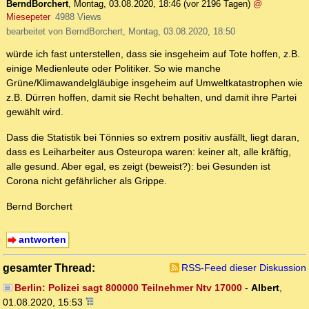
BerndBorchert
,
Montag, 03.08.2020, 18:46
(vor 2196 Tagen)
@
Miesepeter
4988 Views
bearbeitet von BerndBorchert, Montag, 03.08.2020, 18:50
würde ich fast unterstellen, dass sie insgeheim auf Tote hoffen, z.B.
einige Medienleute oder Politiker. So wie manche
Grüne/Klimawandelgläubige insgeheim auf Umweltkatastrophen wie
z.B. Dürren hoffen, damit sie Recht behalten, und damit ihre Partei
gewählt wird.
Dass die Statistik bei Tönnies so extrem positiv ausfällt, liegt daran,
dass es Leiharbeiter aus Osteuropa waren: keiner alt, alle kräftig,
alle gesund. Aber egal, es zeigt (beweist?): bei Gesunden ist
Corona nicht gefährlicher als Grippe.
Bernd Borchert
antworten
gesamter Thread:
RSS-Feed dieser Diskussion
Berlin: Polizei sagt 800000 Teilnehmer Ntv 17000
-
Albert
,
01.08.2020, 15:53