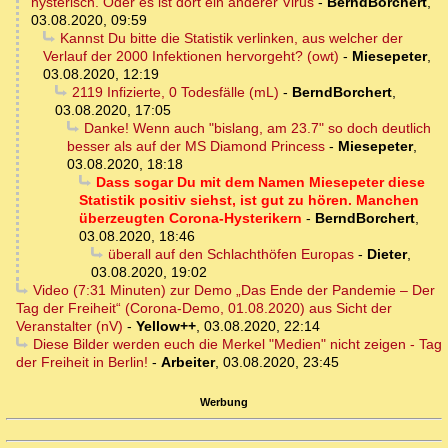
hysterisch. Oder es ist dort ein anderer Virus
-
BerndBorchert
,
03.08.2020, 09:59
Kannst Du bitte die Statistik verlinken, aus welcher der
Verlauf der 2000 Infektionen hervorgeht? (owt)
-
Miesepeter
,
03.08.2020, 12:19
2119 Infizierte, 0 Todesfälle (mL)
-
BerndBorchert
,
03.08.2020, 17:05
Danke! Wenn auch "bislang, am 23.7" so doch deutlich
besser als auf der MS Diamond Princess
-
Miesepeter
,
03.08.2020, 18:18
Dass sogar Du mit dem Namen Miesepeter diese
Statistik positiv siehst, ist gut zu hören. Manchen
überzeugten Corona-Hysterikern
-
BerndBorchert
,
03.08.2020, 18:46
überall auf den Schlachthöfen Europas
-
Dieter
,
03.08.2020, 19:02
Video (7:31 Minuten) zur Demo „Das Ende der Pandemie – Der
Tag der Freiheit“ (Corona-Demo, 01.08.2020) aus Sicht der
Veranstalter (nV)
-
Yellow++
,
03.08.2020, 22:14
Diese Bilder werden euch die Merkel "Medien" nicht zeigen - Tag
der Freiheit in Berlin!
-
Arbeiter
,
03.08.2020, 23:45
Werbung