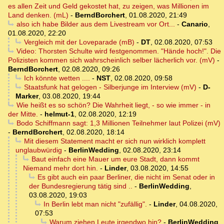
es allen Zeit und Geld gekostet hat, zu zeigen, was Millionen im
Land denken. (mL)
-
BerndBorchert
,
01.08.2020, 21:49
also ich habe Bilder aus dem Livestream vor Ort...
-
Canario
,
01.08.2020, 22:20
Vergleich mit der Loveparade (mB)
-
DT
,
02.08.2020, 07:53
Video: Thorsten Schulte wird festgenommen. "Hände hoch!". Die
Polizisten kommen sich wahrscheinlich selber lächerlich vor. (mV)
-
BerndBorchert
,
02.08.2020, 09:26
Ich könnte wetten ....
-
NST
,
02.08.2020, 09:58
Staatsfunk hat gelogen - Silberjunge im Interview (mV)
-
D-
Marker
,
03.08.2020, 19:44
Wie heißt es so schön? Die Wahrheit liegt, - so wie immer - in
der Mitte.
-
helmut-1
,
02.08.2020, 12:19
Bodo Schiffmann sagt: 1,3 Millionen Teilnehmer laut Polizei (mV)
-
BerndBorchert
,
02.08.2020, 18:14
Mit diesem Statement macht er sich nun wirklich komplett
unglaubwürdig
-
BerlinWedding
,
02.08.2020, 23:14
Baut einfach eine Mauer um eure Stadt, dann kommt
Niemand mehr dort hin.
-
Linder
,
03.08.2020, 14:55
Es gibt auch ein paar Berliner, die nicht im Senat oder in
der Bundesregierung tätig sind ..
-
BerlinWedding
,
03.08.2020, 19:03
In Berlin lebt man nicht "zufällig".
-
Linder
,
04.08.2020,
07:53
Warum ziehen Leute irgendwo hin?
-
BerlinWedding
,