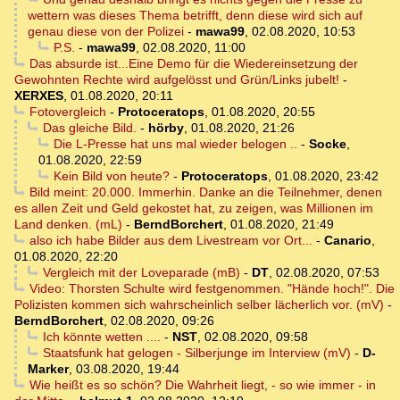
wettern was dieses Thema betrifft, denn diese wird sich auf
genau diese von der Polizei
-
mawa99
,
02.08.2020, 10:53
P.S.
-
mawa99
,
02.08.2020, 11:00
Das absurde ist...Eine Demo für die Wiedereinsetzung der
Gewohnten Rechte wird aufgelösst und Grün/Links jubelt!
-
XERXES
,
01.08.2020, 20:11
Fotovergleich
-
Protoceratops
,
01.08.2020, 20:55
Das gleiche Bild.
-
hörby
,
01.08.2020, 21:26
Die L-Presse hat uns mal wieder belogen ..
-
Socke
,
01.08.2020, 22:59
Kein Bild von heute?
-
Protoceratops
,
01.08.2020, 23:42
Bild meint: 20.000. Immerhin. Danke an die Teilnehmer, denen
es allen Zeit und Geld gekostet hat, zu zeigen, was Millionen im
Land denken. (mL)
-
BerndBorchert
,
01.08.2020, 21:49
also ich habe Bilder aus dem Livestream vor Ort...
-
Canario
,
01.08.2020, 22:20
Vergleich mit der Loveparade (mB)
-
DT
,
02.08.2020, 07:53
Video: Thorsten Schulte wird festgenommen. "Hände hoch!". Die
Polizisten kommen sich wahrscheinlich selber lächerlich vor. (mV)
-
BerndBorchert
,
02.08.2020, 09:26
Ich könnte wetten ....
-
NST
,
02.08.2020, 09:58
Staatsfunk hat gelogen - Silberjunge im Interview (mV)
-
D-
Marker
,
03.08.2020, 19:44
Wie heißt es so schön? Die Wahrheit liegt, - so wie immer - in