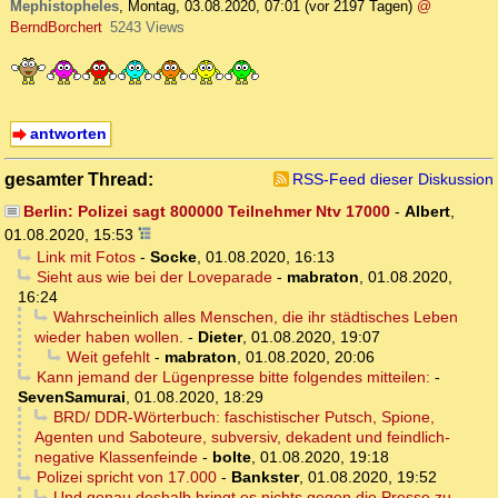
Mephistopheles
,
Montag, 03.08.2020, 07:01
(vor 2197 Tagen)
@
BerndBorchert
5243 Views
antworten
gesamter Thread:
RSS-Feed dieser Diskussion
Berlin: Polizei sagt 800000 Teilnehmer Ntv 17000
-
Albert
,
01.08.2020, 15:53
Link mit Fotos
-
Socke
,
01.08.2020, 16:13
Sieht aus wie bei der Loveparade
-
mabraton
,
01.08.2020,
16:24
Wahrscheinlich alles Menschen, die ihr städtisches Leben
wieder haben wollen.
-
Dieter
,
01.08.2020, 19:07
Weit gefehlt
-
mabraton
,
01.08.2020, 20:06
Kann jemand der Lügenpresse bitte folgendes mitteilen:
-
SevenSamurai
,
01.08.2020, 18:29
BRD/ DDR-Wörterbuch: faschistischer Putsch, Spione,
Agenten und Saboteure, subversiv, dekadent und feindlich-
negative Klassenfeinde
-
bolte
,
01.08.2020, 19:18
Polizei spricht von 17.000
-
Bankster
,
01.08.2020, 19:52
Und genau deshalb bringt es nichts gegen die Presse zu