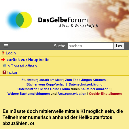
Suche:
Los
Login
zurück zur Hauptseite
in Thread öffnen
Ticker
Fluchtburg autark am Meer
|
Zum Tode Jürgen Küßners
|
Bücher vom Kopp-Verlag |
Datenschutzerklärung
Unterstützen Sie das Gelbe Forum
durch
Käufe bei Amazon
! |
Weitere Buchempfehlungen
und
Amazonnavigation
|
Cookie-Einstellungen
Es müsste doch mittlerweile mittels KI möglich sein, die
Teilnehmer numerisch anhand der Helikopterfotos
abzuzählen. ot