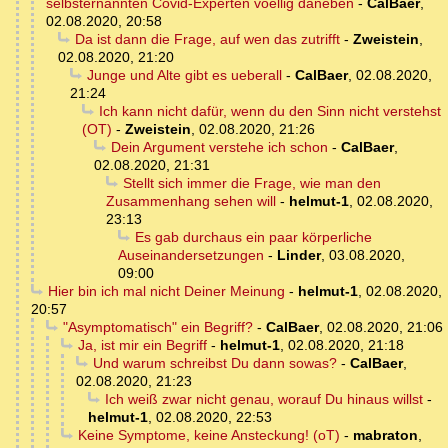
selbsternannten Covid-Experten voellig daneben
-
CalBaer
,
02.08.2020, 20:58
Da ist dann die Frage, auf wen das zutrifft
-
Zweistein
,
02.08.2020, 21:20
Junge und Alte gibt es ueberall
-
CalBaer
,
02.08.2020,
21:24
Ich kann nicht dafür, wenn du den Sinn nicht verstehst
(OT)
-
Zweistein
,
02.08.2020, 21:26
Dein Argument verstehe ich schon
-
CalBaer
,
02.08.2020, 21:31
Stellt sich immer die Frage, wie man den
Zusammenhang sehen will
-
helmut-1
,
02.08.2020,
23:13
Es gab durchaus ein paar körperliche
Auseinandersetzungen
-
Linder
,
03.08.2020,
09:00
Hier bin ich mal nicht Deiner Meinung
-
helmut-1
,
02.08.2020,
20:57
"Asymptomatisch" ein Begriff?
-
CalBaer
,
02.08.2020, 21:06
Ja, ist mir ein Begriff
-
helmut-1
,
02.08.2020, 21:18
Und warum schreibst Du dann sowas?
-
CalBaer
,
02.08.2020, 21:23
Ich weiß zwar nicht genau, worauf Du hinaus willst
-
helmut-1
,
02.08.2020, 22:53
Keine Symptome, keine Ansteckung! (oT)
-
mabraton
,