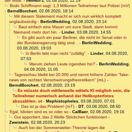
der Mitte.
-
helmut-1
,
02.08.2020, 12:19
Bodo Schiffmann sagt: 1,3 Millionen Teilnehmer laut Polizei (mV)
-
BerndBorchert
,
02.08.2020, 18:14
Mit diesem Statement macht er sich nun wirklich komplett
unglaubwürdig
-
BerlinWedding
,
02.08.2020, 23:14
Baut einfach eine Mauer um eure Stadt, dann kommt
Niemand mehr dort hin.
-
Linder
,
03.08.2020, 14:55
Es gibt auch ein paar Berliner, die nicht im Senat oder in
der Bundesregierung tätig sind ..
-
BerlinWedding
,
03.08.2020, 19:03
In Berlin lebt man nicht "zufällig".
-
Linder
,
04.08.2020,
07:53
Warum ziehen Leute irgendwo hin?
-
BerlinWedding
,
04.08.2020, 11:05
Tagesschau bleibt bei 20.000 und nennt höhere Zahlen "fake-
news von rechten Verschwörungstheoretikern" (mL)
-
BerndBorchert
,
02.08.2020, 23:19
Es müsste doch mittlerweile mittels KI möglich sein, die
Teilnehmer numerisch anhand der Helikopterfotos
abzuzählen. ot
-
Mephistopheles
,
03.08.2020, 07:01
Das ist ja das Problem! (mT)
-
DT
,
03.08.2020, 08:50
Egal, Idioten sind es so oder so
-
CalBaer
,
02.08.2020, 19:16
Gut apportiert, das 2.Welle-Stöckchen funktioniert
-
Zweistein
,
02.08.2020, 20:23
Auch bei der Sommerwetter-Theorie lagen die