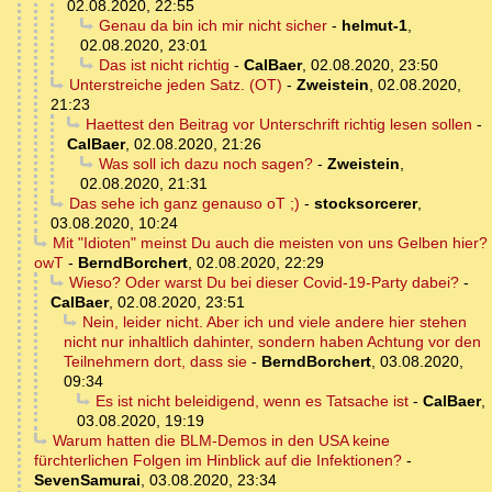
02.08.2020, 22:55
Genau da bin ich mir nicht sicher
-
helmut-1
,
02.08.2020, 23:01
Das ist nicht richtig
-
CalBaer
,
02.08.2020, 23:50
Unterstreiche jeden Satz. (OT)
-
Zweistein
,
02.08.2020,
21:23
Haettest den Beitrag vor Unterschrift richtig lesen sollen
-
CalBaer
,
02.08.2020, 21:26
Was soll ich dazu noch sagen?
-
Zweistein
,
02.08.2020, 21:31
Das sehe ich ganz genauso oT ;)
-
stocksorcerer
,
03.08.2020, 10:24
Mit "Idioten" meinst Du auch die meisten von uns Gelben hier?
owT
-
BerndBorchert
,
02.08.2020, 22:29
Wieso? Oder warst Du bei dieser Covid-19-Party dabei?
-
CalBaer
,
02.08.2020, 23:51
Nein, leider nicht. Aber ich und viele andere hier stehen
nicht nur inhaltlich dahinter, sondern haben Achtung vor den
Teilnehmern dort, dass sie
-
BerndBorchert
,
03.08.2020,
09:34
Es ist nicht beleidigend, wenn es Tatsache ist
-
CalBaer
,
03.08.2020, 19:19
Warum hatten die BLM-Demos in den USA keine
fürchterlichen Folgen im Hinblick auf die Infektionen?
-
SevenSamurai
,
03.08.2020, 23:34