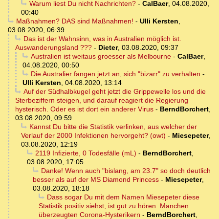
Warum liest Du nicht Nachrichten?
-
CalBaer
,
04.08.2020,
00:40
Maßnahmen? DAS sind Maßnahmen!
-
Ulli Kersten
,
03.08.2020, 06:39
Das ist der Wahnsinn, was in Australien möglich ist.
Auswanderungsland ???
-
Dieter
,
03.08.2020, 09:37
Australien ist weitaus groesser als Melbourne
-
CalBaer
,
04.08.2020, 00:50
Die Australier fangen jetzt an, sich "bizarr" zu verhalten
-
Ulli Kersten
,
04.08.2020, 13:14
Auf der Südhalbkugel geht jetzt die Grippewelle los und die
Sterbeziffern steigen, und darauf reagiert die Regierung
hysterisch. Oder es ist dort ein anderer Virus
-
BerndBorchert
,
03.08.2020, 09:59
Kannst Du bitte die Statistik verlinken, aus welcher der
Verlauf der 2000 Infektionen hervorgeht? (owt)
-
Miesepeter
,
03.08.2020, 12:19
2119 Infizierte, 0 Todesfälle (mL)
-
BerndBorchert
,
03.08.2020, 17:05
Danke! Wenn auch "bislang, am 23.7" so doch deutlich
besser als auf der MS Diamond Princess
-
Miesepeter
,
03.08.2020, 18:18
Dass sogar Du mit dem Namen Miesepeter diese
Statistik positiv siehst, ist gut zu hören. Manchen
überzeugten Corona-Hysterikern
-
BerndBorchert
,