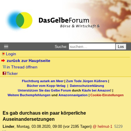
Suche:
Los
Login
zurück zur Hauptseite
in Thread öffnen
Ticker
Fluchtburg autark am Meer
|
Zum Tode Jürgen Küßners
|
Bücher vom Kopp-Verlag |
Datenschutzerklärung
Unterstützen Sie das Gelbe Forum
durch
Käufe bei Amazon
! |
Weitere Buchempfehlungen
und
Amazonnavigation
|
Cookie-Einstellungen
Es gab durchaus ein paar körperliche
Auseinandersetzungen
Linder
,
Montag, 03.08.2020, 09:00
(vor 2195 Tagen)
@ helmut-1
5229