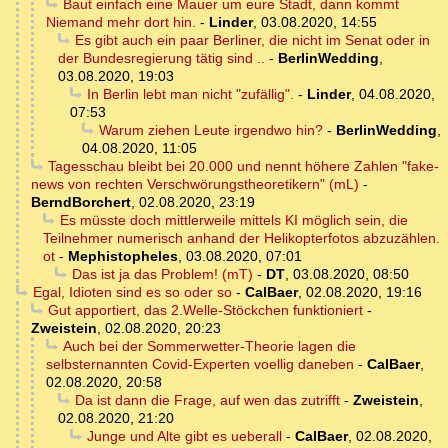
Baut einfach eine Mauer um eure Stadt, dann kommt
Niemand mehr dort hin.
-
Linder
,
03.08.2020, 14:55
Es gibt auch ein paar Berliner, die nicht im Senat oder in
der Bundesregierung tätig sind ..
-
BerlinWedding
,
03.08.2020, 19:03
In Berlin lebt man nicht "zufällig".
-
Linder
,
04.08.2020,
07:53
Warum ziehen Leute irgendwo hin?
-
BerlinWedding
,
04.08.2020, 11:05
Tagesschau bleibt bei 20.000 und nennt höhere Zahlen "fake-
news von rechten Verschwörungstheoretikern" (mL)
-
BerndBorchert
,
02.08.2020, 23:19
Es müsste doch mittlerweile mittels KI möglich sein, die
Teilnehmer numerisch anhand der Helikopterfotos abzuzählen.
ot
-
Mephistopheles
,
03.08.2020, 07:01
Das ist ja das Problem! (mT)
-
DT
,
03.08.2020, 08:50
Egal, Idioten sind es so oder so
-
CalBaer
,
02.08.2020, 19:16
Gut apportiert, das 2.Welle-Stöckchen funktioniert
-
Zweistein
,
02.08.2020, 20:23
Auch bei der Sommerwetter-Theorie lagen die
selbsternannten Covid-Experten voellig daneben
-
CalBaer
,
02.08.2020, 20:58
Da ist dann die Frage, auf wen das zutrifft
-
Zweistein
,
02.08.2020, 21:20
Junge und Alte gibt es ueberall
-
CalBaer
,
02.08.2020,