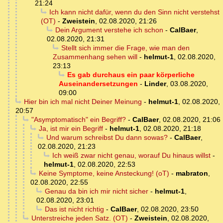
21:24
Ich kann nicht dafür, wenn du den Sinn nicht verstehst
(OT)
-
Zweistein
,
02.08.2020, 21:26
Dein Argument verstehe ich schon
-
CalBaer
,
02.08.2020, 21:31
Stellt sich immer die Frage, wie man den
Zusammenhang sehen will
-
helmut-1
,
02.08.2020,
23:13
Es gab durchaus ein paar körperliche
Auseinandersetzungen
-
Linder
,
03.08.2020,
09:00
Hier bin ich mal nicht Deiner Meinung
-
helmut-1
,
02.08.2020,
20:57
"Asymptomatisch" ein Begriff?
-
CalBaer
,
02.08.2020, 21:06
Ja, ist mir ein Begriff
-
helmut-1
,
02.08.2020, 21:18
Und warum schreibst Du dann sowas?
-
CalBaer
,
02.08.2020, 21:23
Ich weiß zwar nicht genau, worauf Du hinaus willst
-
helmut-1
,
02.08.2020, 22:53
Keine Symptome, keine Ansteckung! (oT)
-
mabraton
,
02.08.2020, 22:55
Genau da bin ich mir nicht sicher
-
helmut-1
,
02.08.2020, 23:01
Das ist nicht richtig
-
CalBaer
,
02.08.2020, 23:50
Unterstreiche jeden Satz. (OT)
-
Zweistein
,
02.08.2020,