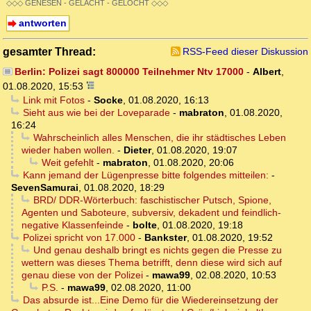
◇◇◇ GENESEN - GELACHT - GELOCHT ◇◇◇
antworten
gesamter Thread:
RSS-Feed dieser Diskussion
Berlin: Polizei sagt 800000 Teilnehmer Ntv 17000
-
Albert
,
01.08.2020, 15:53
Link mit Fotos
-
Socke
,
01.08.2020, 16:13
Sieht aus wie bei der Loveparade
-
mabraton
,
01.08.2020,
16:24
Wahrscheinlich alles Menschen, die ihr städtisches Leben
wieder haben wollen.
-
Dieter
,
01.08.2020, 19:07
Weit gefehlt
-
mabraton
,
01.08.2020, 20:06
Kann jemand der Lügenpresse bitte folgendes mitteilen:
-
SevenSamurai
,
01.08.2020, 18:29
BRD/ DDR-Wörterbuch: faschistischer Putsch, Spione,
Agenten und Saboteure, subversiv, dekadent und feindlich-
negative Klassenfeinde
-
bolte
,
01.08.2020, 19:18
Polizei spricht von 17.000
-
Bankster
,
01.08.2020, 19:52
Und genau deshalb bringt es nichts gegen die Presse zu
wettern was dieses Thema betrifft, denn diese wird sich auf
genau diese von der Polizei
-
mawa99
,
02.08.2020, 10:53
P.S.
-
mawa99
,
02.08.2020, 11:00
Das absurde ist...Eine Demo für die Wiedereinsetzung der