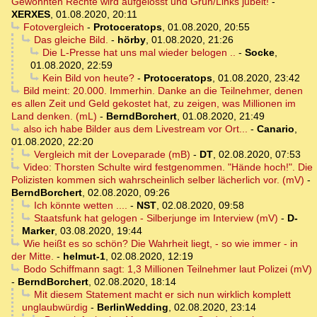
Gewohnten Rechte wird aufgelösst und Grün/Links jubelt!
-
XERXES
,
01.08.2020, 20:11
Fotovergleich
-
Protoceratops
,
01.08.2020, 20:55
Das gleiche Bild.
-
hörby
,
01.08.2020, 21:26
Die L-Presse hat uns mal wieder belogen ..
-
Socke
,
01.08.2020, 22:59
Kein Bild von heute?
-
Protoceratops
,
01.08.2020, 23:42
Bild meint: 20.000. Immerhin. Danke an die Teilnehmer, denen
es allen Zeit und Geld gekostet hat, zu zeigen, was Millionen im
Land denken. (mL)
-
BerndBorchert
,
01.08.2020, 21:49
also ich habe Bilder aus dem Livestream vor Ort...
-
Canario
,
01.08.2020, 22:20
Vergleich mit der Loveparade (mB)
-
DT
,
02.08.2020, 07:53
Video: Thorsten Schulte wird festgenommen. "Hände hoch!". Die
Polizisten kommen sich wahrscheinlich selber lächerlich vor. (mV)
-
BerndBorchert
,
02.08.2020, 09:26
Ich könnte wetten ....
-
NST
,
02.08.2020, 09:58
Staatsfunk hat gelogen - Silberjunge im Interview (mV)
-
D-
Marker
,
03.08.2020, 19:44
Wie heißt es so schön? Die Wahrheit liegt, - so wie immer - in
der Mitte.
-
helmut-1
,
02.08.2020, 12:19
Bodo Schiffmann sagt: 1,3 Millionen Teilnehmer laut Polizei (mV)
-
BerndBorchert
,
02.08.2020, 18:14
Mit diesem Statement macht er sich nun wirklich komplett
unglaubwürdig
-
BerlinWedding
,
02.08.2020, 23:14