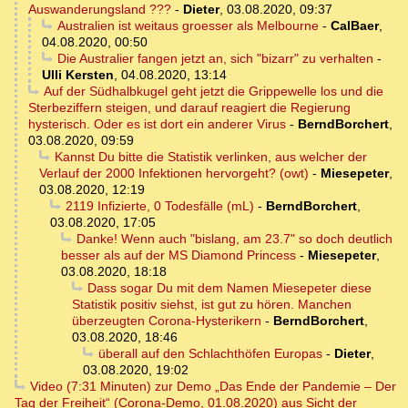
Auswanderungsland ???
-
Dieter
,
03.08.2020, 09:37
Australien ist weitaus groesser als Melbourne
-
CalBaer
,
04.08.2020, 00:50
Die Australier fangen jetzt an, sich "bizarr" zu verhalten
-
Ulli Kersten
,
04.08.2020, 13:14
Auf der Südhalbkugel geht jetzt die Grippewelle los und die
Sterbeziffern steigen, und darauf reagiert die Regierung
hysterisch. Oder es ist dort ein anderer Virus
-
BerndBorchert
,
03.08.2020, 09:59
Kannst Du bitte die Statistik verlinken, aus welcher der
Verlauf der 2000 Infektionen hervorgeht? (owt)
-
Miesepeter
,
03.08.2020, 12:19
2119 Infizierte, 0 Todesfälle (mL)
-
BerndBorchert
,
03.08.2020, 17:05
Danke! Wenn auch "bislang, am 23.7" so doch deutlich
besser als auf der MS Diamond Princess
-
Miesepeter
,
03.08.2020, 18:18
Dass sogar Du mit dem Namen Miesepeter diese
Statistik positiv siehst, ist gut zu hören. Manchen
überzeugten Corona-Hysterikern
-
BerndBorchert
,
03.08.2020, 18:46
überall auf den Schlachthöfen Europas
-
Dieter
,
03.08.2020, 19:02
Video (7:31 Minuten) zur Demo „Das Ende der Pandemie – Der
Tag der Freiheit“ (Corona-Demo, 01.08.2020) aus Sicht der