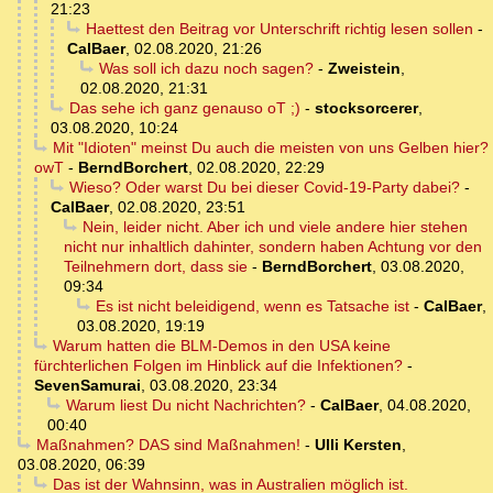
21:23
Haettest den Beitrag vor Unterschrift richtig lesen sollen
-
CalBaer
,
02.08.2020, 21:26
Was soll ich dazu noch sagen?
-
Zweistein
,
02.08.2020, 21:31
Das sehe ich ganz genauso oT ;)
-
stocksorcerer
,
03.08.2020, 10:24
Mit "Idioten" meinst Du auch die meisten von uns Gelben hier?
owT
-
BerndBorchert
,
02.08.2020, 22:29
Wieso? Oder warst Du bei dieser Covid-19-Party dabei?
-
CalBaer
,
02.08.2020, 23:51
Nein, leider nicht. Aber ich und viele andere hier stehen
nicht nur inhaltlich dahinter, sondern haben Achtung vor den
Teilnehmern dort, dass sie
-
BerndBorchert
,
03.08.2020,
09:34
Es ist nicht beleidigend, wenn es Tatsache ist
-
CalBaer
,
03.08.2020, 19:19
Warum hatten die BLM-Demos in den USA keine
fürchterlichen Folgen im Hinblick auf die Infektionen?
-
SevenSamurai
,
03.08.2020, 23:34
Warum liest Du nicht Nachrichten?
-
CalBaer
,
04.08.2020,
00:40
Maßnahmen? DAS sind Maßnahmen!
-
Ulli Kersten
,
03.08.2020, 06:39
Das ist der Wahnsinn, was in Australien möglich ist.