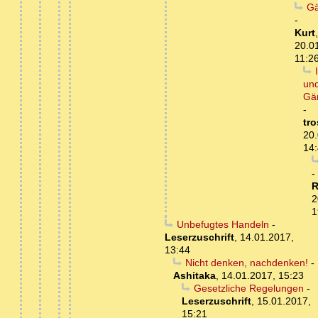
Gä
-
Kurt
,
20.0
11:2
un
Gä
-
tro
20.
14
-
R
2
1
Unbefugtes Handeln
-
Leserzuschrift
,
14.01.2017,
13:44
Nicht denken, nachdenken!
-
Ashitaka
,
14.01.2017, 15:23
Gesetzliche Regelungen
-
Leserzuschrift
,
15.01.2017,
15:21