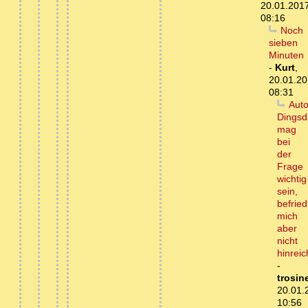
20.01.201
08:16
Noch
sieben
Minuten
-
Kurt
,
20.01.20
08:31
Auto
Dingsd
mag
bei
der
Frage
wichtig
sein,
befried
mich
aber
nicht
hinrei
-
trosin
20.01.
10:56