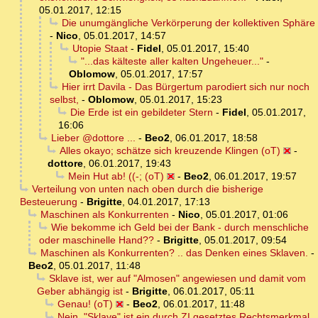
05.01.2017, 12:15
Die unumgängliche Verkörperung der kollektiven Sphäre
-
Nico
,
05.01.2017, 14:57
Utopie Staat
-
Fidel
,
05.01.2017, 15:40
"...das kälteste aller kalten Ungeheuer..."
-
Oblomow
,
05.01.2017, 17:57
Hier irrt Davila - Das Bürgertum parodiert sich nur noch
selbst,
-
Oblomow
,
05.01.2017, 15:23
Die Erde ist ein gebildeter Stern
-
Fidel
,
05.01.2017,
16:06
Lieber @dottore ...
-
Beo2
,
06.01.2017, 18:58
Alles okayo; schätze sich kreuzende Klingen (oT)
-
dottore
,
06.01.2017, 19:43
Mein Hut ab! ((-; (oT)
-
Beo2
,
06.01.2017, 19:57
Verteilung von unten nach oben durch die bisherige
Besteuerung
-
Brigitte
,
04.01.2017, 17:13
Maschinen als Konkurrenten
-
Nico
,
05.01.2017, 01:06
Wie bekomme ich Geld bei der Bank - durch menschliche
oder maschinelle Hand??
-
Brigitte
,
05.01.2017, 09:54
Maschinen als Konkurrenten? .. das Denken eines Sklaven.
-
Beo2
,
05.01.2017, 11:48
Sklave ist, wer auf "Almosen" angewiesen und damit vom
Geber abhängig ist
-
Brigitte
,
06.01.2017, 05:11
Genau! (oT)
-
Beo2
,
06.01.2017, 11:48
Nein, "Sklave" ist ein durch ZI gesetztes Rechtsmerkmal