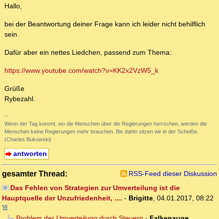
Hallo,
bei der Beantwortung deiner Frage kann ich leider nicht behilflich
sein.
Dafür aber ein nettes Liedchen, passend zum Thema:
https://www.youtube.com/watch?v=KK2x2VzW5_k
Grüße
Rybezahl.
--
Wenn der Tag kommt, wo die Menschen über die Regierungen herrschen, werden die
Menschen keine Regierungen mehr brauchen. Bis dahin sitzen wir in der Scheiße.
(Charles Bukowski)
antworten
gesamter Thread:
RSS-Feed dieser Diskussion
Das Fehlen von Strategien zur Umverteilung ist die
Hauptquelle der Unzufriedenheit, ....
-
Brigitte
,
04.01.2017, 08:22
Problem der Umverteilung durch Steuern
-
Falkenauge
,