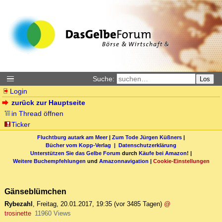
Suche:
Los
Login
zurück zur Hauptseite
in Thread öffnen
Ticker
Fluchtburg autark am Meer
|
Zum Tode Jürgen Küßners
|
Bücher vom Kopp-Verlag |
Datenschutzerklärung
Unterstützen Sie das Gelbe Forum
durch
Käufe bei Amazon
! |
Weitere Buchempfehlungen
und
Amazonnavigation
|
Cookie-Einstellungen
Gänseblümchen
Rybezahl
,
Freitag, 20.01.2017, 19:35
(vor 3485 Tagen)
@
trosinette
11960 Views