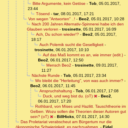
Bitte Argumente, kein Getöse
-
Tob
,
05.01.2017,
23:44
Tösend
-
tar
,
08.01.2017, 17:21
Von wegen "Antworten" ..!
-
Beo2
,
05.01.2017, 10:28
Nach 200 Jahren Alternativ-Spinnerei habe ich den
Glauben verloren
-
trosinette
,
05.01.2017, 16:09
Ach, Du schon wieder!?
-
Beo2
,
05.01.2017,
18:17
Auch Polemik sucht die Geselligkeit
-
trosinette
,
06.01.2017, 10:10
Auf das Maß kommt es an, wie immer (edit.)
-
Beo2
,
06.01.2017, 12:50
Mensch Beo2
-
trosinette
,
09.01.2017,
11:27
Nächste Runde
-
Tob
,
05.01.2017, 23:34
Wo bleibt die "Herleitung", von was auch immer?
-
Beo2
,
06.01.2017, 11:45
Anspruchshaltung
-
Tob
,
06.01.2017, 17:08
Duck, und weg bist du. (oT)
-
Beo2
,
06.01.2017, 17:20
Rothbard, von Mises und Hazlitt. Tauschtheorie im
Gelben. Wozu sollen die Theorien dieser Autoren gut
sein? (oT)
-
BillHicks
,
07.01.2017, 14:30
Das Proletariat verabscheut am Bürgertum nur die
ökonomische Schwierigkeit, es nachzuahmen.
-
Fidel
,