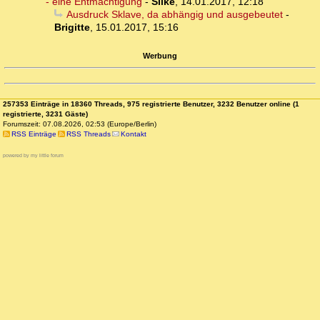
- eine Entmächtigung
-
Silke
,
14.01.2017, 12:18
Ausdruck Sklave, da abhängig und ausgebeutet
-
Brigitte
,
15.01.2017, 15:16
Werbung
257353 Einträge in 18360 Threads, 975 registrierte Benutzer, 3232 Benutzer online (1
registrierte, 3231 Gäste)
Forumszeit: 07.08.2026, 02:53 (Europe/Berlin)
RSS Einträge
RSS Threads
Kontakt
powered by my little forum