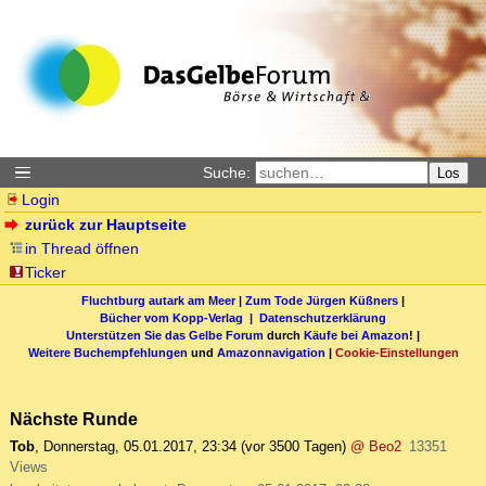
Suche:
Los
Login
zurück zur Hauptseite
in Thread öffnen
Ticker
Fluchtburg autark am Meer
|
Zum Tode Jürgen Küßners
|
Bücher vom Kopp-Verlag |
Datenschutzerklärung
Unterstützen Sie das Gelbe Forum
durch
Käufe bei Amazon
! |
Weitere Buchempfehlungen
und
Amazonnavigation
|
Cookie-Einstellungen
Nächste Runde
Tob
,
Donnerstag, 05.01.2017, 23:34
(vor 3500 Tagen)
@ Beo2
13351
Views