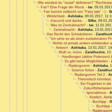
Wie würdest du "sozial" definieren? "Rechtsstaat
Fair? Eine Frage der Moral.
-
tar
,
05.01.2017
Fair kommt vielleicht von "Fairy tale" :-)
-
S
Wirklichkeit
-
Ashitaka
,
09.01.2017, 11:1
d'accord und danke...
-
Silke
,
09.01.20
Was ist Zentralmacht?
-
tar
,
11.01.201
Zentralmacht
-
Ashitaka
,
13.01.2017
Das Recht des Schwächeren
-
Zarathust
"Ich sehe es als einen evolutionären 
Nichts ist jemals anders entstanden 
Antwort
-
Ashitaka
,
13.01.2017, 14
Multi vs. mono
-
Zarathustra
,
13.
Handlungen (aktive Potenzen) b
Es gibt keine Möglichkeiten
-
Radiergummi
-
Ashitaka
,
1
Science fiction
-
Zarathus
Radiergummi Teil 2
-
As
Theoretisch könntest 
Ein Flugticket in d
Zukunftsfantasien
Ignorabimus
-
A
Köstlich, Ashi
Buchtipp
-
O
Buchtipp
Radiergummi