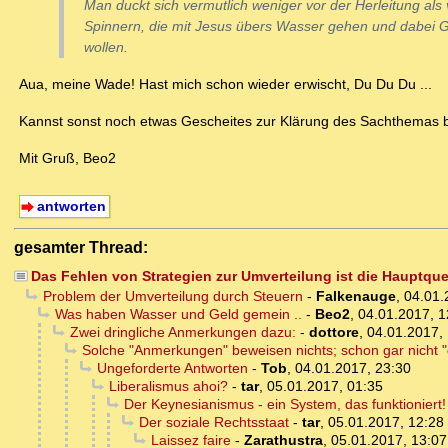
Man duckt sich vermutlich weniger vor der Herleitung als v
Spinnern, die mit Jesus übers Wasser gehen und dabei Ge
wollen.
Aua, meine Wade! Hast mich schon wieder erwischt, Du Du Du ...
Kannst sonst noch etwas Gescheites zur Klärung des Sachthemas be
Mit Gruß, Beo2
antworten
gesamter Thread:
Das Fehlen von Strategien zur Umverteilung ist die Hauptquell
Problem der Umverteilung durch Steuern
-
Falkenauge
,
04.01.
Was haben Wasser und Geld gemein ..
-
Beo2
,
04.01.2017, 1
Zwei dringliche Anmerkungen dazu:
-
dottore
,
04.01.2017,
Solche "Anmerkungen" beweisen nichts; schon gar nicht "d
Ungeforderte Antworten
-
Tob
,
04.01.2017, 23:30
Liberalismus ahoi?
-
tar
,
05.01.2017, 01:35
Der Keynesianismus - ein System, das funktioniert!
Der soziale Rechtsstaat
-
tar
,
05.01.2017, 12:28
Laissez faire
-
Zarathustra
,
05.01.2017, 13:07