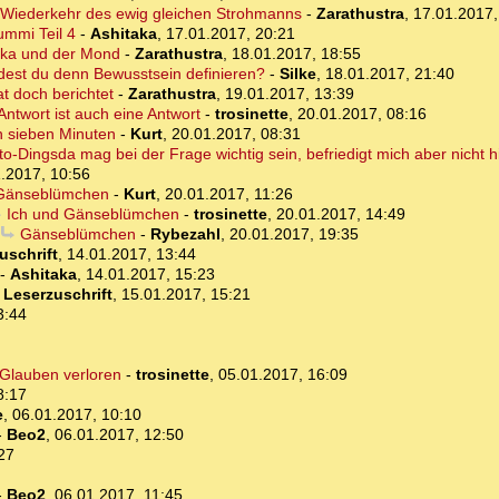
 Wiederkehr des ewig gleichen Strohmanns
-
Zarathustra
,
17.01.2017,
ummi Teil 4
-
Ashitaka
,
17.01.2017, 20:21
aka und der Mond
-
Zarathustra
,
18.01.2017, 18:55
dest du denn Bewusstsein definieren?
-
Silke
,
18.01.2017, 21:40
at doch berichtet
-
Zarathustra
,
19.01.2017, 13:39
Antwort ist auch eine Antwort
-
trosinette
,
20.01.2017, 08:16
 sieben Minuten
-
Kurt
,
20.01.2017, 08:31
to-Dingsda mag bei der Frage wichtig sein, befriedigt mich aber nicht h
.2017, 10:56
Gänseblümchen
-
Kurt
,
20.01.2017, 11:26
Ich und Gänseblümchen
-
trosinette
,
20.01.2017, 14:49
Gänseblümchen
-
Rybezahl
,
20.01.2017, 19:35
uschrift
,
14.01.2017, 13:44
-
Ashitaka
,
14.01.2017, 15:23
-
Leserzuschrift
,
15.01.2017, 15:21
3:44
 Glauben verloren
-
trosinette
,
05.01.2017, 16:09
8:17
e
,
06.01.2017, 10:10
-
Beo2
,
06.01.2017, 12:50
27
-
Beo2
,
06.01.2017, 11:45