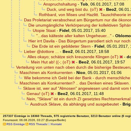
Anspruchshaltung
-
Tob
,
06.01.2017, 17:08
Duck, und weg bist du. (oT)
-
Beo2
,
06.01.
Rothbard, von Mises und Hazlitt. Tauschtheorie i
Das Proletariat verabscheut am Bürgertum nur die ökono
Die unumgängliche Verkörperung der kollektiven Sphär
Utopie Staat
-
Fidel
,
05.01.2017, 15:40
"...das kälteste aller kalten Ungeheuer..."
-
Oblom
Hier irrt Davila - Das Bürgertum parodiert sich nur noch 
Die Erde ist ein gebildeter Stern
-
Fidel
,
05.01.2017, 
Lieber @dottore ...
-
Beo2
,
06.01.2017, 18:58
Alles okayo; schätze sich kreuzende Klingen (oT)
-
do
Mein Hut ab! ((-; (oT)
-
Beo2
,
06.01.2017, 19:57
Verteilung von unten nach oben durch die bisherige Besteuer
Maschinen als Konkurrenten
-
Nico
,
05.01.2017, 01:06
Wie bekomme ich Geld bei der Bank - durch menschliche
Maschinen als Konkurrenten? .. das Denken eines Sklaven.
Sklave ist, wer auf "Almosen" angewiesen und damit vom 
Genau! (oT)
-
Beo2
,
06.01.2017, 11:48
Nein, "Sklave" ist ein durch ZI gesetztes Rechtsmerkma
Ausdruck Sklave, da abhängig und ausgebeutet
-
Brig
257337 Einträge in 18360 Threads, 975 registrierte Benutzer, 3213 Benutzer online (0 regi
Forumszeit: 06.08.2026, 03:27 (Europe/Berlin)
RSS Einträge
RSS Threads
Kontakt