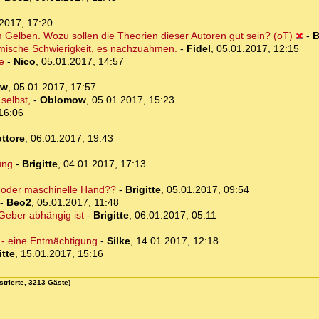
2017, 17:20
m Gelben. Wozu sollen die Theorien dieser Autoren gut sein? (oT)
-
B
mische Schwierigkeit, es nachzuahmen.
-
Fidel
,
05.01.2017, 12:15
e
-
Nico
,
05.01.2017, 14:57
ow
,
05.01.2017, 17:57
selbst,
-
Oblomow
,
05.01.2017, 15:23
16:06
ttore
,
06.01.2017, 19:43
ung
-
Brigitte
,
04.01.2017, 17:13
 oder maschinelle Hand??
-
Brigitte
,
05.01.2017, 09:54
-
Beo2
,
05.01.2017, 11:48
Geber abhängig ist
-
Brigitte
,
06.01.2017, 05:11
l - eine Entmächtigung
-
Silke
,
14.01.2017, 12:18
itte
,
15.01.2017, 15:16
strierte, 3213 Gäste)