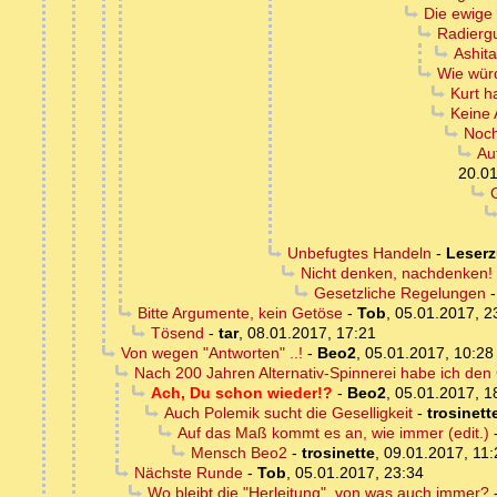
Die ewige
Radierg
Ashit
Wie wür
Kurt h
Keine 
Noch
Au
20.01
Unbefugtes Handeln
-
Leserz
Nicht denken, nachdenken!
Gesetzliche Regelungen
Bitte Argumente, kein Getöse
-
Tob
,
05.01.2017, 2
Tösend
-
tar
,
08.01.2017, 17:21
Von wegen "Antworten" ..!
-
Beo2
,
05.01.2017, 10:28
Nach 200 Jahren Alternativ-Spinnerei habe ich den
Ach, Du schon wieder!?
-
Beo2
,
05.01.2017, 1
Auch Polemik sucht die Geselligkeit
-
trosinett
Auf das Maß kommt es an, wie immer (edit.)
Mensch Beo2
-
trosinette
,
09.01.2017, 11:
Nächste Runde
-
Tob
,
05.01.2017, 23:34
Wo bleibt die "Herleitung", von was auch immer?