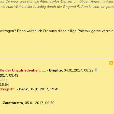
or Dir weg, weil sich die Alternativlos-Denker unnötigen Ärger mit Alter
ld zum Wohle aller beliebig durch die Gegend fließen lassen, erspar
itragen? Dann würde ich Dir auch diese billige Polemik gerne verzeih
e der Unzufriedenheit, ....
-
Brigitte
,
04.01.2017, 08:22
2017, 09:49
2:00
 16:54
ringlich".
-
Beo2
,
04.01.2017, 19:45
-
Zarathustra
,
05.01.2017, 09:50