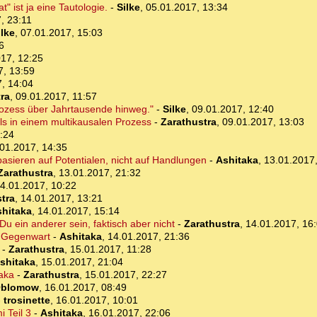
" ist ja eine Tautologie.
-
Silke
,
05.01.2017, 13:34
, 23:11
ilke
,
07.01.2017, 15:03
6
17, 12:25
7, 13:59
, 14:04
ra
,
09.01.2017, 11:57
Prozess über Jahrtausende hinweg."
-
Silke
,
09.01.2017, 12:40
als in einem multikausalen Prozess
-
Zarathustra
,
09.01.2017, 13:03
:24
01.2017, 14:35
asieren auf Potentialen, nicht auf Handlungen
-
Ashitaka
,
13.01.2017,
Zarathustra
,
13.01.2017, 21:32
4.01.2017, 10:22
tra
,
14.01.2017, 13:21
hitaka
,
14.01.2017, 15:14
Du ein anderer sein, faktisch aber nicht
-
Zarathustra
,
14.01.2017, 16
ie Gegenwart
-
Ashitaka
,
14.01.2017, 21:36
-
Zarathustra
,
15.01.2017, 11:28
shitaka
,
15.01.2017, 21:04
taka
-
Zarathustra
,
15.01.2017, 22:27
blomow
,
16.01.2017, 08:49
-
trosinette
,
16.01.2017, 10:01
 Teil 3
-
Ashitaka
,
16.01.2017, 22:06