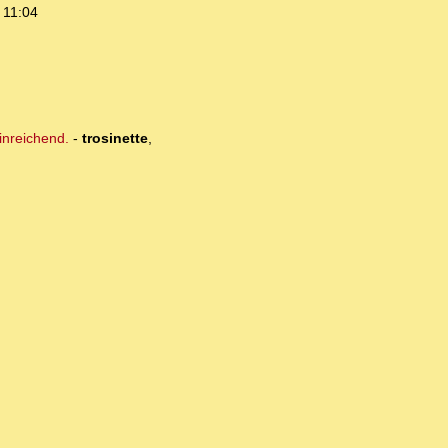
 11:04
inreichend.
-
trosinette
,