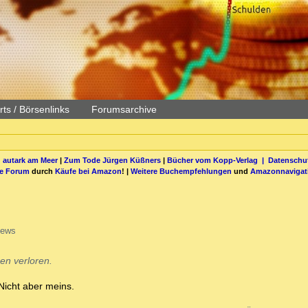
ts / Börsenlinks
Forumsarchive
 autark am Meer
|
Zum Tode Jürgen Küßners
|
Bücher vom Kopp-Verlag |
Datenschut
be Forum
durch
Käufe bei Amazon
! |
Weitere Buchempfehlungen
und
Amazonnavigat
iews
en verloren.
Nicht aber meins.