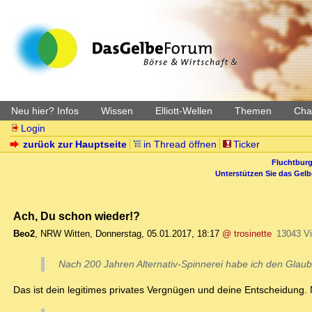
Neu hier? Infos
Wissen
Elliott-Wellen
Themen
Char
Login
zurück zur Hauptseite
in Thread öffnen
Ticker
Fluchtburg
Unterstützen Sie das Gel
Ach, Du schon wieder!?
Beo2
,
NRW Witten
,
Donnerstag, 05.01.2017, 18:17
@ trosinette
13043 V
Nach 200 Jahren Alternativ-Spinnerei habe ich den Glaub
Das ist dein legitimes privates Vergnügen und deine Entscheidung. 