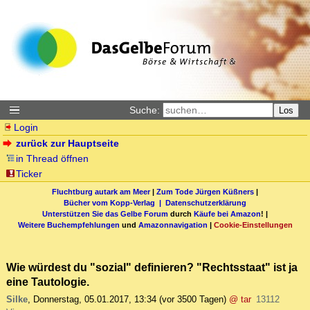
Suche:
Los
Login
zurück zur Hauptseite
in Thread öffnen
Ticker
Fluchtburg autark am Meer
|
Zum Tode Jürgen Küßners
|
Bücher vom Kopp-Verlag |
Datenschutzerklärung
Unterstützen Sie das Gelbe Forum
durch
Käufe bei Amazon
! |
Weitere Buchempfehlungen
und
Amazonnavigation
|
Cookie-Einstellungen
Wie würdest du "sozial" definieren? "Rechtsstaat" ist ja
eine Tautologie.
Silke
,
Donnerstag, 05.01.2017, 13:34
(vor 3500 Tagen)
@ tar
13112