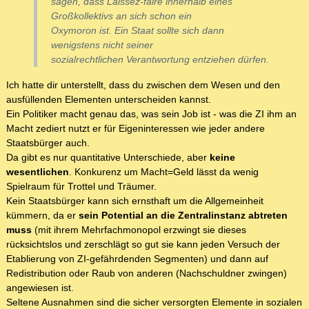
sagen, dass Laissez-faire innerhalb eines
Großkollektivs an sich schon ein
Oxymoron ist. Ein Staat sollte sich dann
wenigstens nicht seiner
sozialrechtlichen Verantwortung entziehen dürfen.
Ich hatte dir unterstellt, dass du zwischen dem Wesen und den
ausfüllenden Elementen unterscheiden kannst.
Ein Politiker macht genau das, was sein Job ist - was die ZI ihm an
Macht zediert nutzt er für Eigeninteressen wie jeder andere
Staatsbürger auch.
Da gibt es nur quantitative Unterschiede, aber
keine
wesentlichen
. Konkurenz um Macht=Geld lässt da wenig
Spielraum für Trottel und Träumer.
Kein Staatsbürger kann sich ernsthaft um die Allgemeinheit
kümmern, da er
sein Potential an die Zentralinstanz abtreten
muss
(mit ihrem Mehrfachmonopol erzwingt sie dieses
rücksichtslos und zerschlägt so gut sie kann jeden Versuch der
Etablierung von ZI-gefährdenden Segmenten) und dann auf
Redistribution oder Raub von anderen (Nachschuldner zwingen)
angewiesen ist.
Seltene Ausnahmen sind die sicher versorgten Elemente in sozialen