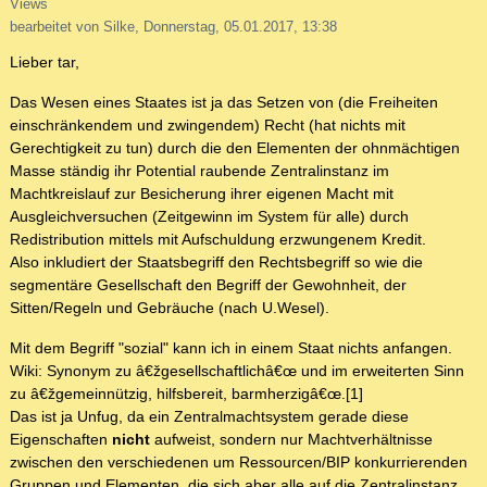
Views
bearbeitet von Silke, Donnerstag, 05.01.2017, 13:38
Lieber tar,
Das Wesen eines Staates ist ja das Setzen von (die Freiheiten
einschränkendem und zwingendem) Recht (hat nichts mit
Gerechtigkeit zu tun) durch die den Elementen der ohnmächtigen
Masse ständig ihr Potential raubende Zentralinstanz im
Machtkreislauf zur Besicherung ihrer eigenen Macht mit
Ausgleichversuchen (Zeitgewinn im System für alle) durch
Redistribution mittels mit Aufschuldung erzwungenem Kredit.
Also inkludiert der Staatsbegriff den Rechtsbegriff so wie die
segmentäre Gesellschaft den Begriff der Gewohnheit, der
Sitten/Regeln und Gebräuche (nach U.Wesel).
Mit dem Begriff "sozial" kann ich in einem Staat nichts anfangen.
Wiki: Synonym zu â€žgesellschaftlichâ€œ und im erweiterten Sinn
zu â€žgemeinnützig, hilfsbereit, barmherzigâ€œ.[1]
Das ist ja Unfug, da ein Zentralmachtsystem gerade diese
Eigenschaften
nicht
aufweist, sondern nur Machtverhältnisse
zwischen den verschiedenen um Ressourcen/BIP konkurrierenden
Gruppen und Elementen, die sich aber alle auf die Zentralinstanz,