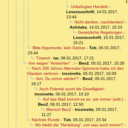
1
Unbefugtes Handeln
-
Leserzuschrift
,
14.01.2017,
13:44
Nicht denken, nachdenken!
-
Ashitaka
,
14.01.2017, 15:23
Gesetzliche Regelungen
-
Leserzuschrift
,
15.01.2017,
15:21
Bitte Argumente, kein Getöse
-
Tob
,
05.01.2017,
23:44
Tösend
-
tar
,
08.01.2017, 17:21
Von wegen "Antworten" ..!
-
Beo2
,
05.01.2017, 10:28
Nach 200 Jahren Alternativ-Spinnerei habe ich den
Glauben verloren
-
trosinette
,
05.01.2017, 16:09
Ach, Du schon wieder!?
-
Beo2
,
05.01.2017,
18:17
Auch Polemik sucht die Geselligkeit
-
trosinette
,
06.01.2017, 10:10
Auf das Maß kommt es an, wie immer (edit.)
-
Beo2
,
06.01.2017, 12:50
Mensch Beo2
-
trosinette
,
09.01.2017,
11:27
Nächste Runde
-
Tob
,
05.01.2017, 23:34
Wo bleibt die "Herleitung", von was auch immer?
-