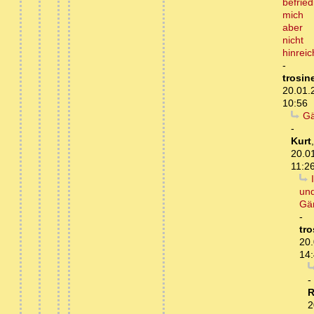
befried
mich
aber
nicht
hinrei
-
trosin
20.01.
10:56
Gä
-
Kurt
,
20.0
11:2
un
Gä
-
tro
20.
14
-
R
2