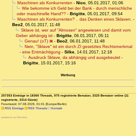
Maschinen als Konkurrenten
-
Nico
,
05.01.2017, 01:06
Wie bekomme ich Geld bei der Bank - durch menschliche
oder maschinelle Hand??
-
Brigitte
,
05.01.2017, 09:54
Maschinen als Konkurrenten? .. das Denken eines Sklaven.
-
Beo2
,
05.01.2017, 11:48
Sklave ist, wer auf "Almosen" angewiesen und damit vom
Geber abhängig ist
-
Brigitte
,
06.01.2017, 05:11
Genau! (oT)
-
Beo2
,
06.01.2017, 11:48
Nein, "Sklave" ist ein durch ZI gesetztes Rechtsmerkmal
- eine Entmächtigung
-
Silke
,
14.01.2017, 12:18
Ausdruck Sklave, da abhängig und ausgebeutet
-
Brigitte
,
15.01.2017, 15:16
Werbung
257353 Einträge in 18360 Threads, 975 registrierte Benutzer, 3325 Benutzer online (11
registrierte, 3314 Gäste)
Forumszeit: 07.08.2026, 01:01 (Europe/Berlin)
RSS Einträge
RSS Threads
Kontakt
powered by my little forum