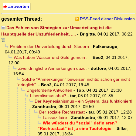
antworten
gesamter Thread:
RSS-Feed dieser Diskussion
Das Fehlen von Strategien zur Umverteilung ist die
Hauptquelle der Unzufriedenheit, ....
-
Brigitte
,
04.01.2017, 08:22
Problem der Umverteilung durch Steuern
-
Falkenauge
,
04.01.2017, 09:49
Was haben Wasser und Geld gemein ..
-
Beo2
,
04.01.2017,
12:00
Zwei dringliche Anmerkungen dazu:
-
dottore
,
04.01.2017,
16:54
Solche "Anmerkungen" beweisen nichts; schon gar nicht
"dringlich".
-
Beo2
,
04.01.2017, 19:45
Ungeforderte Antworten
-
Tob
,
04.01.2017, 23:30
Liberalismus ahoi?
-
tar
,
05.01.2017, 01:35
Der Keynesianismus - ein System, das funktioniert!
-
Zarathustra
,
05.01.2017, 09:50
Der soziale Rechtsstaat
-
tar
,
05.01.2017, 12:28
Laissez faire
-
Zarathustra
,
05.01.2017, 13:07
Wie würdest du "sozial" definieren?
"Rechtsstaat" ist ja eine Tautologie.
-
Silke
,
05.01.2017, 13:34