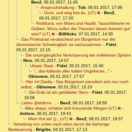
Beo2
,
06.01.2017, 11:45
Anspruchshaltung
-
Tob
,
06.01.2017, 17:08
Duck, und weg bist du. (oT)
-
Beo2
,
06.01.2017, 17:20
Rothbard, von Mises und Hazlitt. Tauschtheorie im
Gelben. Wozu sollen die Theorien dieser Autoren gut
sein? (oT)
-
BillHicks
,
07.01.2017, 14:30
Das Proletariat verabscheut am Bürgertum nur die
ökonomische Schwierigkeit, es nachzuahmen.
-
Fidel
,
05.01.2017, 12:15
Die unumgängliche Verkörperung der kollektiven Sphäre
-
Nico
,
05.01.2017, 14:57
Utopie Staat
-
Fidel
,
05.01.2017, 15:40
"...das kälteste aller kalten Ungeheuer..."
-
Oblomow
,
05.01.2017, 17:57
Hier irrt Davila - Das Bürgertum parodiert sich nur noch
selbst,
-
Oblomow
,
05.01.2017, 15:23
Die Erde ist ein gebildeter Stern
-
Fidel
,
05.01.2017,
16:06
Lieber @dottore ...
-
Beo2
,
06.01.2017, 18:58
Alles okayo; schätze sich kreuzende Klingen (oT)
-
dottore
,
06.01.2017, 19:43
Mein Hut ab! ((-; (oT)
-
Beo2
,
06.01.2017, 19:57
Verteilung von unten nach oben durch die bisherige
Besteuerung
-
Brigitte
,
04.01.2017, 17:13