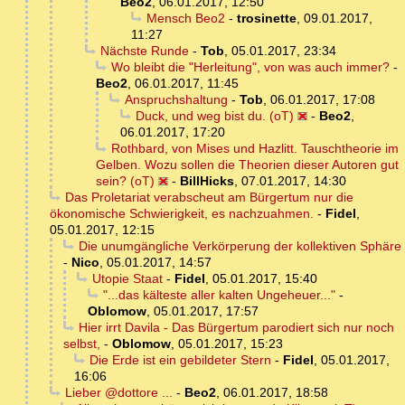
Beo2
,
06.01.2017, 12:50
Mensch Beo2
-
trosinette
,
09.01.2017,
11:27
Nächste Runde
-
Tob
,
05.01.2017, 23:34
Wo bleibt die "Herleitung", von was auch immer?
-
Beo2
,
06.01.2017, 11:45
Anspruchshaltung
-
Tob
,
06.01.2017, 17:08
Duck, und weg bist du. (oT)
-
Beo2
,
06.01.2017, 17:20
Rothbard, von Mises und Hazlitt. Tauschtheorie im
Gelben. Wozu sollen die Theorien dieser Autoren gut
sein? (oT)
-
BillHicks
,
07.01.2017, 14:30
Das Proletariat verabscheut am Bürgertum nur die
ökonomische Schwierigkeit, es nachzuahmen.
-
Fidel
,
05.01.2017, 12:15
Die unumgängliche Verkörperung der kollektiven Sphäre
-
Nico
,
05.01.2017, 14:57
Utopie Staat
-
Fidel
,
05.01.2017, 15:40
"...das kälteste aller kalten Ungeheuer..."
-
Oblomow
,
05.01.2017, 17:57
Hier irrt Davila - Das Bürgertum parodiert sich nur noch
selbst,
-
Oblomow
,
05.01.2017, 15:23
Die Erde ist ein gebildeter Stern
-
Fidel
,
05.01.2017,
16:06
Lieber @dottore ...
-
Beo2
,
06.01.2017, 18:58