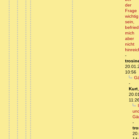
der
Frage
wichtig
sein,
befried
mich
aber
nicht
hinrei
-
trosin
20.01.
10:56
Gä
-
Kurt
,
20.0
11:2
un
Gä
-
tro
20.