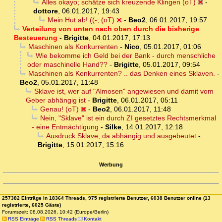
Alles okayo; schätze sich kreuzende Klingen (oT)
-
dottore
,
06.01.2017, 19:43
Mein Hut ab! ((-; (oT)
-
Beo2
,
06.01.2017, 19:57
Verteilung von unten nach oben durch die bisherige
Besteuerung
-
Brigitte
,
04.01.2017, 17:13
Maschinen als Konkurrenten
-
Nico
,
05.01.2017, 01:06
Wie bekomme ich Geld bei der Bank - durch menschliche
oder maschinelle Hand??
-
Brigitte
,
05.01.2017, 09:54
Maschinen als Konkurrenten? .. das Denken eines Sklaven.
-
Beo2
,
05.01.2017, 11:48
Sklave ist, wer auf "Almosen" angewiesen und damit vom
Geber abhängig ist
-
Brigitte
,
06.01.2017, 05:11
Genau! (oT)
-
Beo2
,
06.01.2017, 11:48
Nein, "Sklave" ist ein durch ZI gesetztes Rechtsmerkmal
- eine Entmächtigung
-
Silke
,
14.01.2017, 12:18
Ausdruck Sklave, da abhängig und ausgebeutet
-
Brigitte
,
15.01.2017, 15:16
Werbung
257382 Einträge in 18364 Threads, 975 registrierte Benutzer, 6038 Benutzer online (13
registrierte, 6025 Gäste)
Forumszeit: 08.08.2026, 10:42 (Europe/Berlin)
RSS Einträge
RSS Threads
Kontakt