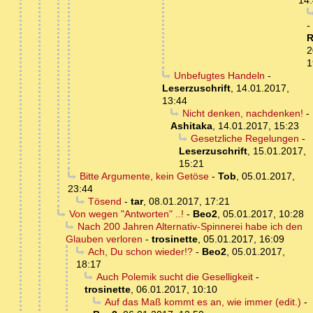
14
-
R
2
1
Unbefugtes Handeln
-
Leserzuschrift
,
14.01.2017,
13:44
Nicht denken, nachdenken!
-
Ashitaka
,
14.01.2017, 15:23
Gesetzliche Regelungen
-
Leserzuschrift
,
15.01.2017,
15:21
Bitte Argumente, kein Getöse
-
Tob
,
05.01.2017,
23:44
Tösend
-
tar
,
08.01.2017, 17:21
Von wegen "Antworten" ..!
-
Beo2
,
05.01.2017, 10:28
Nach 200 Jahren Alternativ-Spinnerei habe ich den
Glauben verloren
-
trosinette
,
05.01.2017, 16:09
Ach, Du schon wieder!?
-
Beo2
,
05.01.2017,
18:17
Auch Polemik sucht die Geselligkeit
-
trosinette
,
06.01.2017, 10:10
Auf das Maß kommt es an, wie immer (edit.)
-