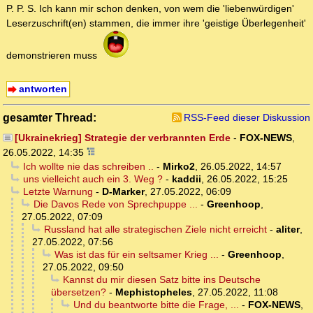
P. P. S. Ich kann mir schon denken, von wem die 'liebenwürdigen'
Leserzuschrift(en) stammen, die immer ihre 'geistige Überlegenheit'
demonstrieren muss
antworten
gesamter Thread:
RSS-Feed dieser Diskussion
[Ukrainekrieg] Strategie der verbrannten Erde
-
FOX-NEWS
,
26.05.2022, 14:35
Ich wollte nie das schreiben ..
-
Mirko2
,
26.05.2022, 14:57
uns vielleicht auch ein 3. Weg ?
-
kaddii
,
26.05.2022, 15:25
Letzte Warnung
-
D-Marker
,
27.05.2022, 06:09
Die Davos Rede von Sprechpuppe ...
-
Greenhoop
,
27.05.2022, 07:09
Russland hat alle strategischen Ziele nicht erreicht
-
aliter
,
27.05.2022, 07:56
Was ist das für ein seltsamer Krieg ...
-
Greenhoop
,
27.05.2022, 09:50
Kannst du mir diesen Satz bitte ins Deutsche
übersetzen?
-
Mephistopheles
,
27.05.2022, 11:08
Und du beantworte bitte die Frage, ...
-
FOX-NEWS
,