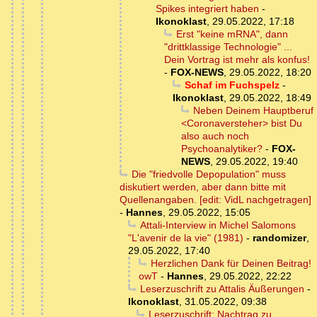
Spikes integriert haben
-
Ikonoklast
,
29.05.2022, 17:18
Erst "keine mRNA", dann
"drittklassige Technologie" ...
Dein Vortrag ist mehr als konfus!
-
FOX-NEWS
,
29.05.2022, 18:20
Schaf im Fuchspelz
-
Ikonoklast
,
29.05.2022, 18:49
Neben Deinem Hauptberuf
<Coronaversteher> bist Du
also auch noch
Psychoanalytiker?
-
FOX-
NEWS
,
29.05.2022, 19:40
Die "friedvolle Depopulation" muss
diskutiert werden, aber dann bitte mit
Quellenangaben. [edit: VidL nachgetragen]
-
Hannes
,
29.05.2022, 15:05
Attali-Interview in Michel Salomons
"L'avenir de la vie" (1981)
-
randomizer
,
29.05.2022, 17:40
Herzlichen Dank für Deinen Beitrag!
owT
-
Hannes
,
29.05.2022, 22:22
Leserzuschrift zu Attalis Äußerungen
-
Ikonoklast
,
31.05.2022, 09:38
Leserzuschrift: Nachtrag zu