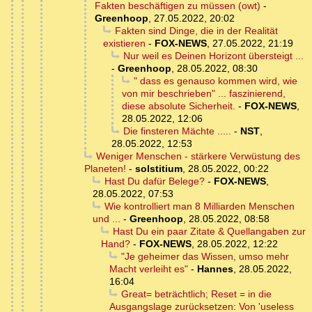
Fakten beschäftigen zu müssen (owt)
-
Greenhoop
,
27.05.2022, 20:02
Fakten sind Dinge, die in der Realität
existieren
-
FOX-NEWS
,
27.05.2022, 21:19
Nur weil es Deinen Horizont übersteigt ...
-
Greenhoop
,
28.05.2022, 08:30
" dass es genauso kommen wird, wie
von mir beschrieben" ... faszinierend,
diese absolute Sicherheit.
-
FOX-NEWS
,
28.05.2022, 12:06
Die finsteren Mächte .....
-
NST
,
28.05.2022, 12:53
Weniger Menschen - stärkere Verwüstung des
Planeten!
-
solstitium
,
28.05.2022, 00:22
Hast Du dafür Belege?
-
FOX-NEWS
,
28.05.2022, 07:53
Wie kontrolliert man 8 Milliarden Menschen
und ...
-
Greenhoop
,
28.05.2022, 08:58
Hast Du ein paar Zitate & Quellangaben zur
Hand?
-
FOX-NEWS
,
28.05.2022, 12:22
"Je geheimer das Wissen, umso mehr
Macht verleiht es"
-
Hannes
,
28.05.2022,
16:04
Great= beträchtlich; Reset = in die
Ausgangslage zurücksetzen: Von 'useless