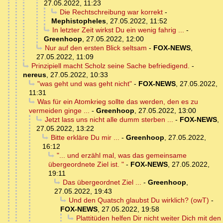
27.05.2022, 11:23
Die Rechtschreibung war korrekt
-
Mephistopheles
,
27.05.2022, 11:52
In letzter Zeit wirkst Du ein wenig fahrig ...
-
Greenhoop
,
27.05.2022, 12:00
Nur auf den ersten Blick seltsam
-
FOX-NEWS
,
27.05.2022, 11:09
Prinzipiell macht Scholz seine Sache befriedigend.
-
nereus
,
27.05.2022, 10:33
"was geht und was geht nicht"
-
FOX-NEWS
,
27.05.2022,
11:31
Was für ein Atomkrieg sollte das werden, den es zu
vermeiden ginge ...
-
Greenhoop
,
27.05.2022, 13:00
Jetzt lass uns nicht alle dumm sterben ...
-
FOX-NEWS
,
27.05.2022, 13:22
Bitte erkläre Du mir ...
-
Greenhoop
,
27.05.2022,
16:12
"... und erzähl mal, was das gemeinsame
übergeordnete Ziel ist. "
-
FOX-NEWS
,
27.05.2022,
19:11
Das übergeordnet Ziel ...
-
Greenhoop
,
27.05.2022, 19:43
Und den Quatsch glaubst Du wirklich? (owT)
-
FOX-NEWS
,
27.05.2022, 19:58
Plattitüden helfen Dir nicht weiter Dich mit den