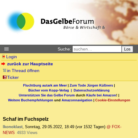
Suche:
Los
Login
zurück zur Hauptseite
in Thread öffnen
Ticker
Fluchtburg autark am Meer
|
Zum Tode Jürgen Küßners
|
Bücher vom Kopp-Verlag |
Datenschutzerklärung
Unterstützen Sie das Gelbe Forum
durch
Käufe bei Amazon
! |
Weitere Buchempfehlungen
und
Amazonnavigation
|
Cookie-Einstellungen
Schaf im Fuchspelz
Ikonoklast
,
Sonntag, 29.05.2022, 18:49
(vor 1532 Tagen)
@ FOX-
NEWS
4933 Views