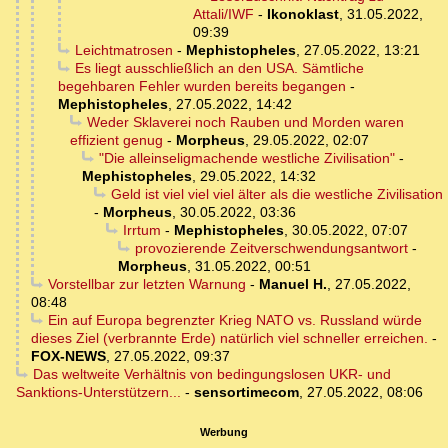
Attali/IWF
-
Ikonoklast
,
31.05.2022,
09:39
Leichtmatrosen
-
Mephistopheles
,
27.05.2022, 13:21
Es liegt ausschließlich an den USA. Sämtliche
begehbaren Fehler wurden bereits begangen
-
Mephistopheles
,
27.05.2022, 14:42
Weder Sklaverei noch Rauben und Morden waren
effizient genug
-
Morpheus
,
29.05.2022, 02:07
"Die alleinseligmachende westliche Zivilisation"
-
Mephistopheles
,
29.05.2022, 14:32
Geld ist viel viel viel älter als die westliche Zivilisation
-
Morpheus
,
30.05.2022, 03:36
Irrtum
-
Mephistopheles
,
30.05.2022, 07:07
provozierende Zeitverschwendungsantwort
-
Morpheus
,
31.05.2022, 00:51
Vorstellbar zur letzten Warnung
-
Manuel H.
,
27.05.2022,
08:48
Ein auf Europa begrenzter Krieg NATO vs. Russland würde
dieses Ziel (verbrannte Erde) natürlich viel schneller erreichen.
-
FOX-NEWS
,
27.05.2022, 09:37
Das weltweite Verhältnis von bedingungslosen UKR- und
Sanktions-Unterstützern...
-
sensortimecom
,
27.05.2022, 08:06
Werbung