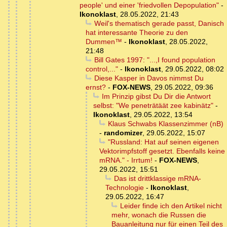
people' und einer 'friedvollen Depopulation"
-
Ikonoklast
,
28.05.2022, 21:43
Weil's thematisch gerade passt, Danisch
hat interessante Theorie zu den
Dummen™
-
Ikonoklast
,
28.05.2022,
21:48
Bill Gates 1997: "...,I found population
control,..."
-
Ikonoklast
,
29.05.2022, 08:02
Diese Kasper in Davos nimmst Du
ernst?
-
FOX-NEWS
,
29.05.2022, 09:36
Im Prinzip gibst Du Dir die Antwort
selbst: "We peneträtäät zee kabinätz"
-
Ikonoklast
,
29.05.2022, 13:54
Klaus Schwabs Klassenzimmer (nB)
-
randomizer
,
29.05.2022, 15:07
"Russland: Hat auf seinen eigenen
Vektorimpfstoff gesetzt. Ebenfalls keine
mRNA." - Irrtum!
-
FOX-NEWS
,
29.05.2022, 15:51
Das ist drittklassige mRNA-
Technologie
-
Ikonoklast
,
29.05.2022, 16:47
Leider finde ich den Artikel nicht
mehr, wonach die Russen die
Bauanleitung nur für einen Teil des