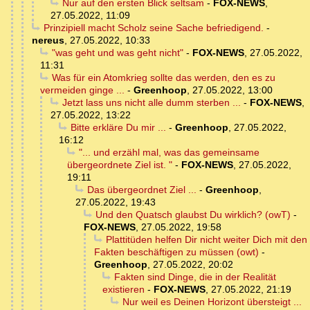
Nur auf den ersten Blick seltsam
-
FOX-NEWS
,
27.05.2022, 11:09
Prinzipiell macht Scholz seine Sache befriedigend.
-
nereus
,
27.05.2022, 10:33
"was geht und was geht nicht"
-
FOX-NEWS
,
27.05.2022,
11:31
Was für ein Atomkrieg sollte das werden, den es zu
vermeiden ginge ...
-
Greenhoop
,
27.05.2022, 13:00
Jetzt lass uns nicht alle dumm sterben ...
-
FOX-NEWS
,
27.05.2022, 13:22
Bitte erkläre Du mir ...
-
Greenhoop
,
27.05.2022,
16:12
"... und erzähl mal, was das gemeinsame
übergeordnete Ziel ist. "
-
FOX-NEWS
,
27.05.2022,
19:11
Das übergeordnet Ziel ...
-
Greenhoop
,
27.05.2022, 19:43
Und den Quatsch glaubst Du wirklich? (owT)
-
FOX-NEWS
,
27.05.2022, 19:58
Plattitüden helfen Dir nicht weiter Dich mit den
Fakten beschäftigen zu müssen (owt)
-
Greenhoop
,
27.05.2022, 20:02
Fakten sind Dinge, die in der Realität
existieren
-
FOX-NEWS
,
27.05.2022, 21:19
Nur weil es Deinen Horizont übersteigt ...