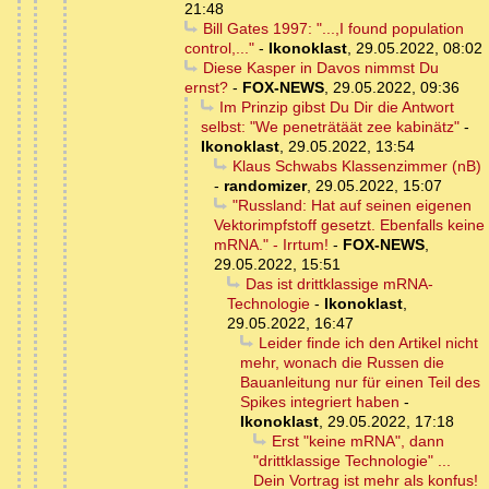
21:48
Bill Gates 1997: "...,I found population
control,..."
-
Ikonoklast
,
29.05.2022, 08:02
Diese Kasper in Davos nimmst Du
ernst?
-
FOX-NEWS
,
29.05.2022, 09:36
Im Prinzip gibst Du Dir die Antwort
selbst: "We peneträtäät zee kabinätz"
-
Ikonoklast
,
29.05.2022, 13:54
Klaus Schwabs Klassenzimmer (nB)
-
randomizer
,
29.05.2022, 15:07
"Russland: Hat auf seinen eigenen
Vektorimpfstoff gesetzt. Ebenfalls keine
mRNA." - Irrtum!
-
FOX-NEWS
,
29.05.2022, 15:51
Das ist drittklassige mRNA-
Technologie
-
Ikonoklast
,
29.05.2022, 16:47
Leider finde ich den Artikel nicht
mehr, wonach die Russen die
Bauanleitung nur für einen Teil des
Spikes integriert haben
-
Ikonoklast
,
29.05.2022, 17:18
Erst "keine mRNA", dann
"drittklassige Technologie" ...
Dein Vortrag ist mehr als konfus!