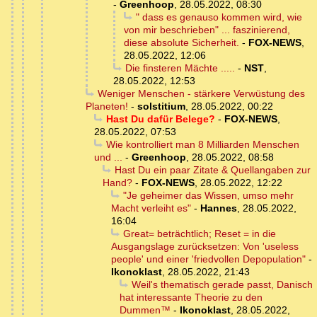
-
Greenhoop
,
28.05.2022, 08:30
" dass es genauso kommen wird, wie
von mir beschrieben" ... faszinierend,
diese absolute Sicherheit.
-
FOX-NEWS
,
28.05.2022, 12:06
Die finsteren Mächte .....
-
NST
,
28.05.2022, 12:53
Weniger Menschen - stärkere Verwüstung des
Planeten!
-
solstitium
,
28.05.2022, 00:22
Hast Du dafür Belege?
-
FOX-NEWS
,
28.05.2022, 07:53
Wie kontrolliert man 8 Milliarden Menschen
und ...
-
Greenhoop
,
28.05.2022, 08:58
Hast Du ein paar Zitate & Quellangaben zur
Hand?
-
FOX-NEWS
,
28.05.2022, 12:22
"Je geheimer das Wissen, umso mehr
Macht verleiht es"
-
Hannes
,
28.05.2022,
16:04
Great= beträchtlich; Reset = in die
Ausgangslage zurücksetzen: Von 'useless
people' und einer 'friedvollen Depopulation"
-
Ikonoklast
,
28.05.2022, 21:43
Weil's thematisch gerade passt, Danisch
hat interessante Theorie zu den
Dummen™
-
Ikonoklast
,
28.05.2022,