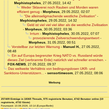
Mephistopheles
,
27.05.2022, 14:42
Weder Sklaverei noch Rauben und Morden waren
effizient genug
-
Morpheus
,
29.05.2022, 02:07
"Die alleinseligmachende westliche Zivilisation"
-
Mephistopheles
,
29.05.2022, 14:32
Geld ist viel viel viel älter als die westliche Zivilisation
-
Morpheus
,
30.05.2022, 03:36
Irrtum
-
Mephistopheles
,
30.05.2022, 07:07
provozierende Zeitverschwendungsantwort
-
Morpheus
,
31.05.2022, 00:51
Vorstellbar zur letzten Warnung
-
Manuel H.
,
27.05.2022,
08:48
Ein auf Europa begrenzter Krieg NATO vs. Russland würde
dieses Ziel (verbrannte Erde) natürlich viel schneller erreichen.
-
FOX-NEWS
,
27.05.2022, 09:37
Das weltweite Verhältnis von bedingungslosen UKR- und
Sanktions-Unterstützern...
-
sensortimecom
,
27.05.2022, 08:06
Werbung
257409 Einträge in 18365 Threads, 975 registrierte Benutzer, 4742 Benutzer online (10
registrierte, 4732 Gäste)
Forumszeit: 10.08.2026, 10:14 (Europe/Berlin)