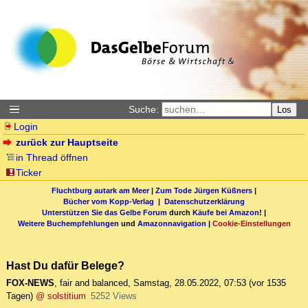
Suche:
Los
Login
zurück zur Hauptseite
in Thread öffnen
Ticker
Fluchtburg autark am Meer
|
Zum Tode Jürgen Küßners
|
Bücher vom Kopp-Verlag |
Datenschutzerklärung
Unterstützen Sie das Gelbe Forum
durch
Käufe bei Amazon
! |
Weitere Buchempfehlungen
und
Amazonnavigation
|
Cookie-Einstellungen
Hast Du dafür Belege?
FOX-NEWS
,
fair and balanced
,
Samstag, 28.05.2022, 07:53
(vor 1535
Tagen)
@ solstitium
5252 Views