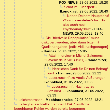
-
FOX-NEWS
,
29.05.2022, 18:20
Schaf im Fuchspelz
-
Ikonoklast
,
29.05.2022, 18:49
Neben Deinem Hauptberuf
<Coronaversteher> bist Du
also auch noch
Psychoanalytiker?
-
FOX-
NEWS
,
29.05.2022, 19:40
Die "friedvolle Depopulation" muss
diskutiert werden, aber dann bitte mit
Quellenangaben. [edit: VidL nachgetragen]
-
Hannes
,
29.05.2022, 15:05
Attali-Interview in Michel Salomons
"L'avenir de la vie" (1981)
-
randomizer
,
29.05.2022, 17:40
Herzlichen Dank für Deinen Beitrag!
owT
-
Hannes
,
29.05.2022, 22:22
Leserzuschrift zu Attalis Äußerungen
-
Ikonoklast
,
31.05.2022, 09:38
Leserzuschrift: Nachtrag zu
Attali/IWF
-
Ikonoklast
,
31.05.2022,
09:39
Leichtmatrosen
-
Mephistopheles
,
27.05.2022, 13:21
Es liegt ausschließlich an den USA. Sämtliche
begehbaren Fehler wurden bereits begangen
-