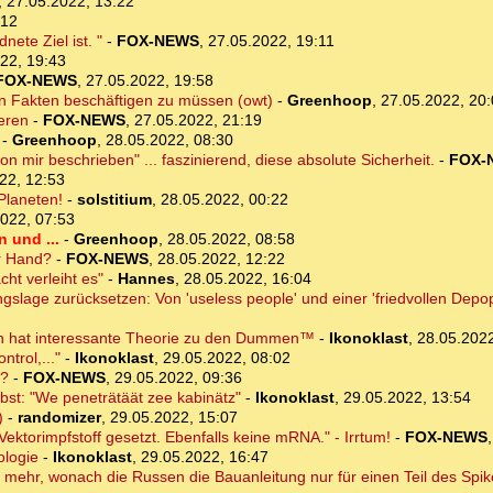
,
27.05.2022, 13:22
:12
ete Ziel ist. "
-
FOX-NEWS
,
27.05.2022, 19:11
22, 19:43
FOX-NEWS
,
27.05.2022, 19:58
 den Fakten beschäftigen zu müssen (owt)
-
Greenhoop
,
27.05.2022, 20
ieren
-
FOX-NEWS
,
27.05.2022, 21:19
-
Greenhoop
,
28.05.2022, 08:30
 mir beschrieben" ... faszinierend, diese absolute Sicherheit.
-
FOX-
22, 12:53
Planeten!
-
solstitium
,
28.05.2022, 00:22
022, 07:53
 und ...
-
Greenhoop
,
28.05.2022, 08:58
r Hand?
-
FOX-NEWS
,
28.05.2022, 12:22
t verleiht es"
-
Hannes
,
28.05.2022, 16:04
ngslage zurücksetzen: Von 'useless people' und einer 'friedvollen Depop
ch hat interessante Theorie zu den Dummen™
-
Ikonoklast
,
28.05.2022
ntrol,..."
-
Ikonoklast
,
29.05.2022, 08:02
t?
-
FOX-NEWS
,
29.05.2022, 09:36
elbst: "We peneträtäät zee kabinätz"
-
Ikonoklast
,
29.05.2022, 13:54
)
-
randomizer
,
29.05.2022, 15:07
ektorimpfstoff gesetzt. Ebenfalls keine mRNA." - Irrtum!
-
FOX-NEWS
ologie
-
Ikonoklast
,
29.05.2022, 16:47
ht mehr, wonach die Russen die Bauanleitung nur für einen Teil des Spik