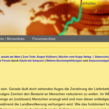
ts / Börsenlinks
Forumsarchive
 autark am Meer
|
Zum Tode Jürgen Küßners
|
Bücher vom Kopp-Verlag |
Datenschut
be Forum
durch
Käufe bei Amazon
! |
Weitere Buchempfehlungen
und
Amazonnavigat
e sein. Gerade läuft doch sehenden Auges die Zerstörung der Lieferkett
indeutiges Zeichen den Bestand an Menschen reduzieren zu wollen. Im 
Menge an (nutzlosen) Menschen erzeugt wird und man dieser entledigen
 während die Landbevölkerung verhungern wird. Wie das funktioniert hat