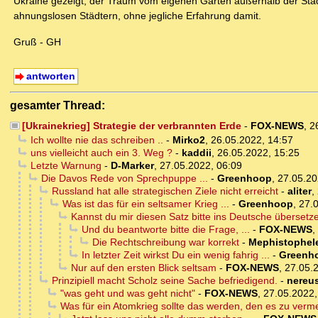
Ukraine gezeigt, der Traum vom eigenen Garten außerhalb der Stad
ahnungslosen Städtern, ohne jegliche Erfahrung damit.
Gruß - GH
antworten
gesamter Thread:
[Ukrainekrieg] Strategie der verbrannten Erde
-
FOX-NEWS
,
2
Ich wollte nie das schreiben ..
-
Mirko2
,
26.05.2022, 14:57
uns vielleicht auch ein 3. Weg ?
-
kaddii
,
26.05.2022, 15:25
Letzte Warnung
-
D-Marker
,
27.05.2022, 06:09
Die Davos Rede von Sprechpuppe ...
-
Greenhoop
,
27.05.20
Russland hat alle strategischen Ziele nicht erreicht
-
aliter
,
Was ist das für ein seltsamer Krieg ...
-
Greenhoop
,
27.
Kannst du mir diesen Satz bitte ins Deutsche übersetz
Und du beantworte bitte die Frage, ...
-
FOX-NEWS
,
Die Rechtschreibung war korrekt
-
Mephistophel
In letzter Zeit wirkst Du ein wenig fahrig ...
-
Greenh
Nur auf den ersten Blick seltsam
-
FOX-NEWS
,
27.05.
Prinzipiell macht Scholz seine Sache befriedigend.
-
nereu
"was geht und was geht nicht"
-
FOX-NEWS
,
27.05.2022,
Was für ein Atomkrieg sollte das werden, den es zu verme