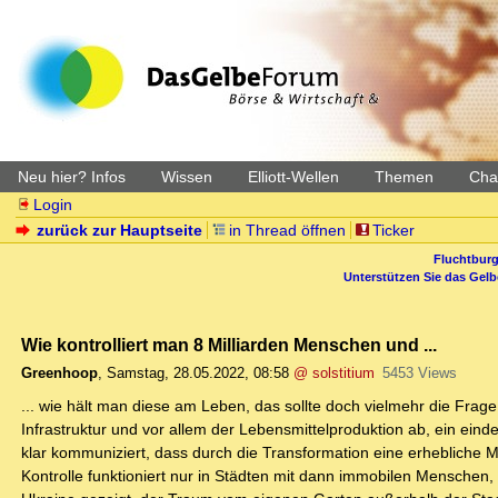
Neu hier? Infos
Wissen
Elliott-Wellen
Themen
Char
Login
zurück zur Hauptseite
in Thread öffnen
Ticker
Fluchtburg
Unterstützen Sie das Gel
Wie kontrolliert man 8 Milliarden Menschen und ...
Greenhoop
,
Samstag, 28.05.2022, 08:58
@ solstitium
5453 Views
... wie hält man diese am Leben, das sollte doch vielmehr die Frag
Infrastruktur und vor allem der Lebensmittelproduktion ab, ein e
klar kommuniziert, dass durch die Transformation eine erhebliche 
Kontrolle funktioniert nur in Städten mit dann immobilen Menschen,