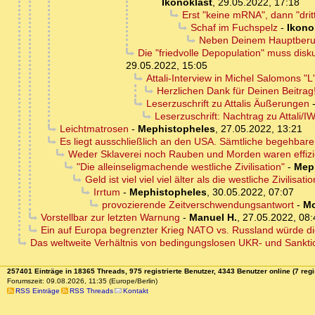
Ikonoklast
,
29.05.2022, 17:18
Erst "keine mRNA", dann "dritt
Schaf im Fuchspelz
-
Ikono
Neben Deinem Hauptberuf 
Die "friedvolle Depopulation" muss disk
29.05.2022, 15:05
Attali-Interview in Michel Salomons "L'
Herzlichen Dank für Deinen Beitrag
Leserzuschrift zu Attalis Äußerungen
Leserzuschrift: Nachtrag zu Attali/I
Leichtmatrosen
-
Mephistopheles
,
27.05.2022, 13:21
Es liegt ausschließlich an den USA. Sämtliche begehbar
Weder Sklaverei noch Rauben und Morden waren effiz
"Die alleinseligmachende westliche Zivilisation"
-
Mep
Geld ist viel viel viel älter als die westliche Zivilisatio
Irrtum
-
Mephistopheles
,
30.05.2022, 07:07
provozierende Zeitverschwendungsantwort
-
M
Vorstellbar zur letzten Warnung
-
Manuel H.
,
27.05.2022, 08:
Ein auf Europa begrenzter Krieg NATO vs. Russland würde dies
Das weltweite Verhältnis von bedingungslosen UKR- und Sanktio
257401 Einträge in 18365 Threads, 975 registrierte Benutzer, 4343 Benutzer online (7 regi
Forumszeit: 09.08.2026, 11:35 (Europe/Berlin)
RSS Einträge
RSS Threads
Kontakt