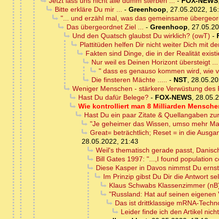
Jetzt lass uns nicht alle dumm sterben ...
-
FOX-NEWS
Bitte erkläre Du mir ...
-
Greenhoop
,
27.05.2022, 16
"... und erzähl mal, was das gemeinsame übergeordn
Das übergeordnet Ziel ...
-
Greenhoop
,
27.05.20
Und den Quatsch glaubst Du wirklich? (owT)
-
Plattitüden helfen Dir nicht weiter Dich mit
Fakten sind Dinge, die in der Realität exist
Nur weil es Deinen Horizont übersteigt ...
" dass es genauso kommen wird, wie von
Die finsteren Mächte .....
-
NST
,
28.05.20
Weniger Menschen - stärkere Verwüstung des 
Hast Du dafür Belege?
-
FOX-NEWS
,
28.05.2
Wie kontrolliert man 8 Milliarden Menschen
Hast Du ein paar Zitate & Quellangaben zu
"Je geheimer das Wissen, umso mehr Mach
Great= beträchtlich; Reset = in die Ausga
28.05.2022, 21:43
Weil's thematisch gerade passt, Danis
Bill Gates 1997: "...,I found population co
Diese Kasper in Davos nimmst Du erns
Im Prinzip gibst Du Dir die Antwort s
Klaus Schwabs Klassenzimmer (nB
"Russland: Hat auf seinen eigenen V
Das ist drittklassige mRNA-Techn
Leider finde ich den Artikel nic