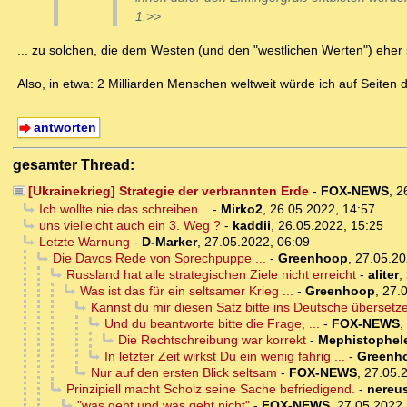
1.>>
... zu solchen, die dem Westen (und den "westlichen Werten") eher 
Also, in etwa: 2 Milliarden Menschen weltweit würde ich auf Seiten d
antworten
gesamter Thread:
[Ukrainekrieg] Strategie der verbrannten Erde
-
FOX-NEWS
,
2
Ich wollte nie das schreiben ..
-
Mirko2
,
26.05.2022, 14:57
uns vielleicht auch ein 3. Weg ?
-
kaddii
,
26.05.2022, 15:25
Letzte Warnung
-
D-Marker
,
27.05.2022, 06:09
Die Davos Rede von Sprechpuppe ...
-
Greenhoop
,
27.05.20
Russland hat alle strategischen Ziele nicht erreicht
-
aliter
,
Was ist das für ein seltsamer Krieg ...
-
Greenhoop
,
27.
Kannst du mir diesen Satz bitte ins Deutsche übersetz
Und du beantworte bitte die Frage, ...
-
FOX-NEWS
,
Die Rechtschreibung war korrekt
-
Mephistophel
In letzter Zeit wirkst Du ein wenig fahrig ...
-
Greenh
Nur auf den ersten Blick seltsam
-
FOX-NEWS
,
27.05.
Prinzipiell macht Scholz seine Sache befriedigend.
-
nereu
"was geht und was geht nicht"
-
FOX-NEWS
,
27.05.2022,