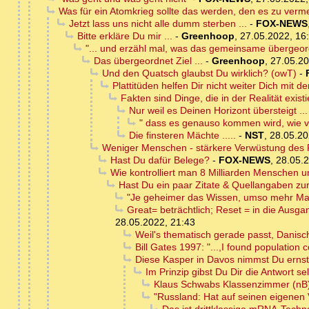
Was für ein Atomkrieg sollte das werden, den es zu verme
Jetzt lass uns nicht alle dumm sterben ...
-
FOX-NEWS
Bitte erkläre Du mir ...
-
Greenhoop
,
27.05.2022, 16
"... und erzähl mal, was das gemeinsame übergeordn
Das übergeordnet Ziel ...
-
Greenhoop
,
27.05.20
Und den Quatsch glaubst Du wirklich? (owT)
-
Plattitüden helfen Dir nicht weiter Dich mit
Fakten sind Dinge, die in der Realität exist
Nur weil es Deinen Horizont übersteigt ...
" dass es genauso kommen wird, wie von
Die finsteren Mächte .....
-
NST
,
28.05.20
Weniger Menschen - stärkere Verwüstung des 
Hast Du dafür Belege?
-
FOX-NEWS
,
28.05.2
Wie kontrolliert man 8 Milliarden Menschen un
Hast Du ein paar Zitate & Quellangaben zu
"Je geheimer das Wissen, umso mehr Mach
Great= beträchtlich; Reset = in die Ausga
28.05.2022, 21:43
Weil's thematisch gerade passt, Danis
Bill Gates 1997: "...,I found population co
Diese Kasper in Davos nimmst Du erns
Im Prinzip gibst Du Dir die Antwort s
Klaus Schwabs Klassenzimmer (nB
"Russland: Hat auf seinen eigenen V