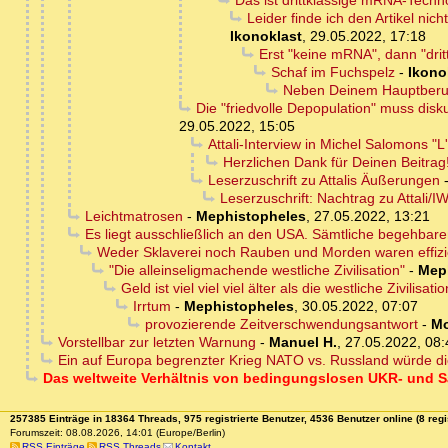
Das ist drittklassige mRNA-Techn
Leider finde ich den Artikel nic
Ikonoklast
,
29.05.2022, 17:18
Erst "keine mRNA", dann "dritt
Schaf im Fuchspelz
-
Ikono
Neben Deinem Hauptberuf 
Die "friedvolle Depopulation" muss disk
29.05.2022, 15:05
Attali-Interview in Michel Salomons "L'
Herzlichen Dank für Deinen Beitrag
Leserzuschrift zu Attalis Äußerungen
Leserzuschrift: Nachtrag zu Attali/I
Leichtmatrosen
-
Mephistopheles
,
27.05.2022, 13:21
Es liegt ausschließlich an den USA. Sämtliche begehbar
Weder Sklaverei noch Rauben und Morden waren effiz
"Die alleinseligmachende westliche Zivilisation"
-
Mep
Geld ist viel viel viel älter als die westliche Zivilisatio
Irrtum
-
Mephistopheles
,
30.05.2022, 07:07
provozierende Zeitverschwendungsantwort
-
M
Vorstellbar zur letzten Warnung
-
Manuel H.
,
27.05.2022, 08:
Ein auf Europa begrenzter Krieg NATO vs. Russland würde dies
Das weltweite Verhältnis von bedingungslosen UKR- und Sa
257385 Einträge in 18364 Threads, 975 registrierte Benutzer, 4536 Benutzer online (8 regi
Forumszeit: 08.08.2026, 14:01 (Europe/Berlin)
RSS Einträge
RSS Threads
Kontakt