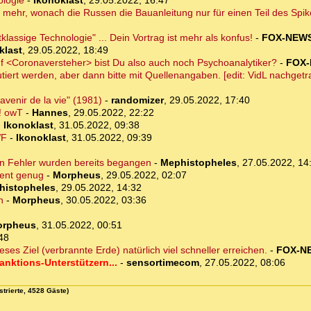
ologie
-
Ikonoklast
,
29.05.2022, 16:47
ht mehr, wonach die Russen die Bauanleitung nur für einen Teil des Spik
klassige Technologie" ... Dein Vortrag ist mehr als konfus!
-
FOX-NEW
klast
,
29.05.2022, 18:49
<Coronaversteher> bist Du also auch noch Psychoanalytiker?
-
FOX
utiert werden, aber dann bitte mit Quellenangaben. [edit: VidL nachgetr
avenir de la vie" (1981)
-
randomizer
,
29.05.2022, 17:40
! owT
-
Hannes
,
29.05.2022, 22:22
-
Ikonoklast
,
31.05.2022, 09:38
WF
-
Ikonoklast
,
31.05.2022, 09:39
en Fehler wurden bereits begangen
-
Mephistopheles
,
27.05.2022, 14
ient genug
-
Morpheus
,
29.05.2022, 02:07
histopheles
,
29.05.2022, 14:32
n
-
Morpheus
,
30.05.2022, 03:36
orpheus
,
31.05.2022, 00:51
48
es Ziel (verbrannte Erde) natürlich viel schneller erreichen.
-
FOX-N
nktions-Unterstützern...
-
sensortimecom
,
27.05.2022, 08:06
strierte, 4528 Gäste)