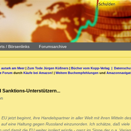
ts / Börsenlinks
Forumsarchive
 autark am Meer
|
Zum Tode Jürgen Küßners
|
Bücher vom Kopp-Verlag |
Datenschut
be Forum
durch
Käufe bei Amazon
! |
Weitere Buchempfehlungen
und
Amazonnavigat
Sanktions-Unterstützern...
ws
 EU jetzt beginnt, ihre Handelspartner in aller Welt mit ihren Mitteln de
auf eine Haltung gegen Russland einzunorden. Ich schätze, daß viele
 und damit die EU weiter isoliert würde - ganz im Sinne der o.a. Varian