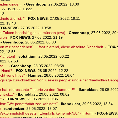
iden ginge ...
-
Greenhoop
,
27.05.2022, 13:00
,
27.05.2022, 13:22
:12
ete Ziel ist. "
-
FOX-NEWS
,
27.05.2022, 19:11
22, 19:43
FOX-NEWS
,
27.05.2022, 19:58
 den Fakten beschäftigen zu müssen (owt)
-
Greenhoop
,
27.05.2022, 20
ieren
-
FOX-NEWS
,
27.05.2022, 21:19
-
Greenhoop
,
28.05.2022, 08:30
 mir beschrieben" ... faszinierend, diese absolute Sicherheit.
-
FOX-
22, 12:53
Planeten!
-
solstitium
,
28.05.2022, 00:22
022, 07:53
d ...
-
Greenhoop
,
28.05.2022, 08:58
r Hand?
-
FOX-NEWS
,
28.05.2022, 12:22
t verleiht es"
-
Hannes
,
28.05.2022, 16:04
ngslage zurücksetzen: Von 'useless people' und einer 'friedvollen Depop
ch hat interessante Theorie zu den Dummen™
-
Ikonoklast
,
28.05.2022
ntrol,..."
-
Ikonoklast
,
29.05.2022, 08:02
t?
-
FOX-NEWS
,
29.05.2022, 09:36
elbst: "We peneträtäät zee kabinätz"
-
Ikonoklast
,
29.05.2022, 13:54
)
-
randomizer
,
29.05.2022, 15:07
ektorimpfstoff gesetzt. Ebenfalls keine mRNA." - Irrtum!
-
FOX-NEWS