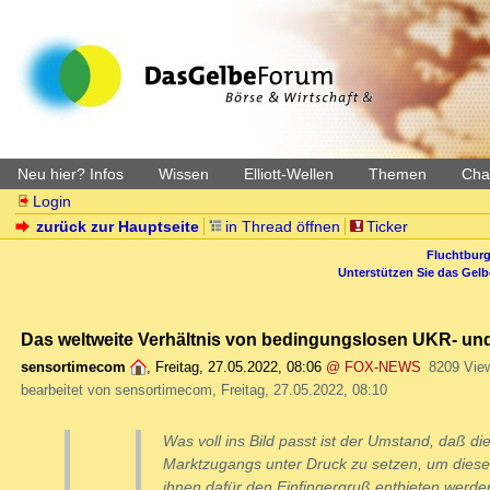
Neu hier? Infos
Wissen
Elliott-Wellen
Themen
Char
Login
zurück zur Hauptseite
in Thread öffnen
Ticker
Fluchtburg
Unterstützen Sie das Gel
Das weltweite Verhältnis von bedingungslosen UKR- und 
sensortimecom
,
Freitag, 27.05.2022, 08:06
@ FOX-NEWS
8209 Vie
bearbeitet von sensortimecom, Freitag, 27.05.2022, 08:10
Was voll ins Bild passt ist der Umstand, daß die
Marktzugangs unter Druck zu setzen, um diese 
ihnen dafür den Einfingergruß entbieten werden