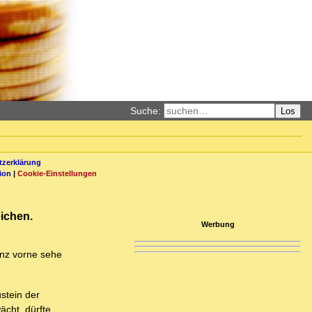
Suche:
Los
zerklärung
ion
|
Cookie-Einstellungen
eichen.
Werbung
ganz vorne sehe
stein der
ächt, dürfte