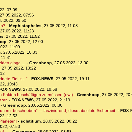
22, 07:09
27.05.2022, 07:56
05.2022, 09:50
en?
-
Mephistopheles
,
27.05.2022, 11:08
27.05.2022, 11:23
es
,
27.05.2022, 11:52
oop
,
27.05.2022, 12:00
2022, 11:09
s
,
27.05.2022, 10:33
 11:31
iden ginge ...
-
Greenhoop
,
27.05.2022, 13:00
,
27.05.2022, 13:22
:12
ete Ziel ist. "
-
FOX-NEWS
,
27.05.2022, 19:11
22, 19:43
FOX-NEWS
,
27.05.2022, 19:58
 den Fakten beschäftigen zu müssen (owt)
-
Greenhoop
,
27.05.2022, 20
ieren
-
FOX-NEWS
,
27.05.2022, 21:19
-
Greenhoop
,
28.05.2022, 08:30
 mir beschrieben" ... faszinierend, diese absolute Sicherheit.
-
FOX-
22, 12:53
Planeten!
-
solstitium
,
28.05.2022, 00:22
022, 07:53
d ...
-
Greenhoop
,
28.05.2022, 08:58