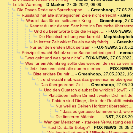
Letzte Warnung
-
D-Marker
,
27.05.2022, 06:09
Die Davos Rede von Sprechpuppe ...
-
Greenhoop
,
27.05.20
Russland hat alle strategischen Ziele nicht erreicht
-
aliter
,
Was ist das für ein seltsamer Krieg ...
-
Greenhoop
,
27.
Kannst du mir diesen Satz bitte ins Deutsche übersetz
Und du beantworte bitte die Frage, ...
-
FOX-NEWS
,
Die Rechtschreibung war korrekt
-
Mephistophel
In letzter Zeit wirkst Du ein wenig fahrig ...
-
Greenh
Nur auf den ersten Blick seltsam
-
FOX-NEWS
,
27.05.
Prinzipiell macht Scholz seine Sache befriedigend.
-
nereu
"was geht und was geht nicht"
-
FOX-NEWS
,
27.05.2022,
Was für ein Atomkrieg sollte das werden, den es zu verme
Jetzt lass uns nicht alle dumm sterben ...
-
FOX-NEWS
Bitte erkläre Du mir ...
-
Greenhoop
,
27.05.2022, 16
"... und erzähl mal, was das gemeinsame übergeordn
Das übergeordnet Ziel ...
-
Greenhoop
,
27.05.20
Und den Quatsch glaubst Du wirklich? (owT)
-
Plattitüden helfen Dir nicht weiter Dich mit
Fakten sind Dinge, die in der Realität exist
Nur weil es Deinen Horizont übersteigt ...
" dass es genauso kommen wird, wie von
Die finsteren Mächte .....
-
NST
,
28.05.20
Weniger Menschen - stärkere Verwüstung des 
Hast Du dafür Belege?
-
FOX-NEWS
,
28.05.2
Wie kontrolliert man 8 Milliarden Menschen un