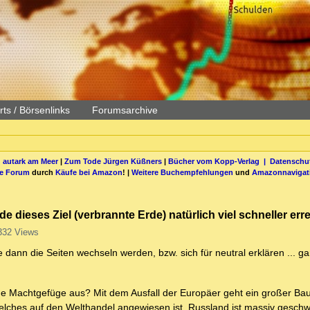
ts / Börsenlinks
Forumsarchive
 autark am Meer
|
Zum Tode Jürgen Küßners
|
Bücher vom Kopp-Verlag |
Datenschut
be Forum
durch
Käufe bei Amazon
! |
Weitere Buchempfehlungen
und
Amazonnavigat
dieses Ziel (verbrannte Erde) natürlich viel schneller err
332 Views
ie dann die Seiten wechseln werden, bzw. sich für neutral erklären ... 
he Machtgefüge aus? Mit dem Ausfall der Europäer geht ein großer Bau
, welches auf den Welthandel angewiesen ist. Russland ist massiv geschw