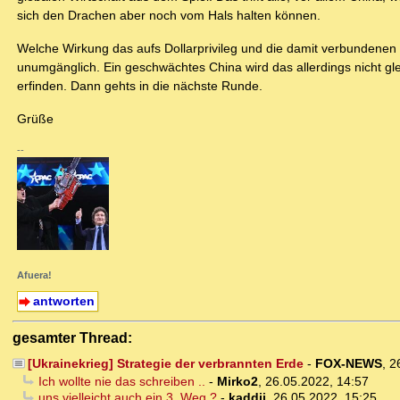
sich den Drachen aber noch vom Hals halten können.
Welche Wirkung das aufs Dollarprivileg und die damit verbundenen Tr
unumgänglich. Ein geschwächtes China wird das allerdings nicht gl
erfinden. Dann gehts in die nächste Runde.
Grüße
--
Afuera!
antworten
gesamter Thread:
[Ukrainekrieg] Strategie der verbrannten Erde
-
FOX-NEWS
,
2
Ich wollte nie das schreiben ..
-
Mirko2
,
26.05.2022, 14:57
uns vielleicht auch ein 3. Weg ?
-
kaddii
,
26.05.2022, 15:25