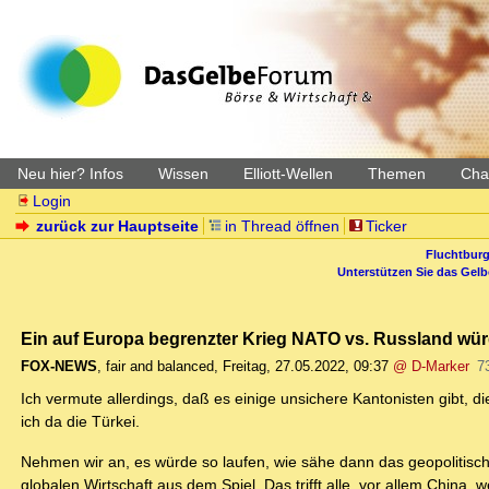
Neu hier? Infos
Wissen
Elliott-Wellen
Themen
Char
Login
zurück zur Hauptseite
in Thread öffnen
Ticker
Fluchtburg
Unterstützen Sie das Gel
Ein auf Europa begrenzter Krieg NATO vs. Russland würde 
FOX-NEWS
,
fair and balanced
,
Freitag, 27.05.2022, 09:37
@ D-Marker
7
Ich vermute allerdings, daß es einige unsichere Kantonisten gibt, d
ich da die Türkei.
Nehmen wir an, es würde so laufen, wie sähe dann das geopolitisc
globalen Wirtschaft aus dem Spiel. Das trifft alle, vor allem China