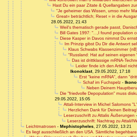
Hast Du ein paar Zitate & Quellangaben zu
"Je geheimer das Wissen, umso mehr Mach
Great= beträchtlich; Reset = in die Ausga
28.05.2022, 21:43
Weil's thematisch gerade passt, Danis
Bill Gates 1997: "...,I found population co
Diese Kasper in Davos nimmst Du erns
Im Prinzip gibst Du Dir die Antwort s
Klaus Schwabs Klassenzimmer (nB
"Russland: Hat auf seinen eigenen V
Das ist drittklassige mRNA-Techn
Leider finde ich den Artikel nic
Ikonoklast
,
29.05.2022, 17:18
Erst "keine mRNA", dann "dritt
Schaf im Fuchspelz
-
Ikono
Neben Deinem Hauptberuf 
Die "friedvolle Depopulation" muss disk
29.05.2022, 15:05
Attali-Interview in Michel Salomons "L'
Herzlichen Dank für Deinen Beitrag
Leserzuschrift zu Attalis Äußerungen
Leserzuschrift: Nachtrag zu Attali/I
Leichtmatrosen
-
Mephistopheles
,
27.05.2022, 13:21
Es liegt ausschließlich an den USA. Sämtliche begehbar