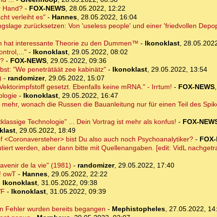
r Hand?
-
FOX-NEWS
,
28.05.2022, 12:22
t verleiht es"
-
Hannes
,
28.05.2022, 16:04
ngslage zurücksetzen: Von 'useless people' und einer 'friedvollen Depop
ch hat interessante Theorie zu den Dummen™
-
Ikonoklast
,
28.05.2022
ntrol,..."
-
Ikonoklast
,
29.05.2022, 08:02
t?
-
FOX-NEWS
,
29.05.2022, 09:36
elbst: "We peneträtäät zee kabinätz"
-
Ikonoklast
,
29.05.2022, 13:54
)
-
randomizer
,
29.05.2022, 15:07
ektorimpfstoff gesetzt. Ebenfalls keine mRNA." - Irrtum!
-
FOX-NEWS
ologie
-
Ikonoklast
,
29.05.2022, 16:47
ht mehr, wonach die Russen die Bauanleitung nur für einen Teil des Spik
klassige Technologie" ... Dein Vortrag ist mehr als konfus!
-
FOX-NEW
klast
,
29.05.2022, 18:49
<Coronaversteher> bist Du also auch noch Psychoanalytiker?
-
FOX
utiert werden, aber dann bitte mit Quellenangaben. [edit: VidL nachgetr
avenir de la vie" (1981)
-
randomizer
,
29.05.2022, 17:40
! owT
-
Hannes
,
29.05.2022, 22:22
-
Ikonoklast
,
31.05.2022, 09:38
WF
-
Ikonoklast
,
31.05.2022, 09:39
en Fehler wurden bereits begangen
-
Mephistopheles
,
27.05.2022, 14