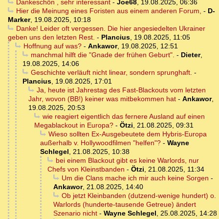
Dankeschön , sehr interessant
-
Joe68
,
19.08.2025, 06:36
Hier die Meinung eines Foristen aus einem anderen Forum,
-
D-
Marker
,
19.08.2025, 10:18
Danke! Leider oft vergessen. Die hier angesiedelten Ukrainer
geben uns den letzten Rest.
-
Plancius
,
19.08.2025, 11:05
Hoffnung auf was?
-
Ankawor
,
19.08.2025, 12:51
manchmal hilft die "Gnade der frühen Geburt".
-
Dieter
,
19.08.2025, 14:06
Geschichte verläuft nicht linear, sondern sprunghaft.
-
Plancius
,
19.08.2025, 17:01
Ja, heute ist Jahrestag des Fast-Blackouts vom letzten
Jahr, wovon (BB!) keiner was mitbekommen hat
-
Ankawor
,
19.08.2025, 20:53
wie reagiert eigentlich das fernere Ausland auf einen
Megablackout in Europa?
-
Ötzi
,
21.08.2025, 09:31
Wieso sollten Ex-Ausgebeutete dem Hybris-Europa
außerhalb v. Hollywoodfilmen "helfen"?
-
Wayne
Schlegel
,
21.08.2025, 10:38
bei einem Blackout gibt es keine Warlords, nur
Chefs von Kleinstbanden
-
Ötzi
,
21.08.2025, 11:34
Um die Clans mache ich mir auch keine Sorgen
-
Ankawor
,
21.08.2025, 14:40
Ob jetzt Kleinbanden (dutzend-wenige hundert) o.
Warlords (hunderte-tausende Getreue) ändert
Szenario nicht
-
Wayne Schlegel
,
25.08.2025, 14:28