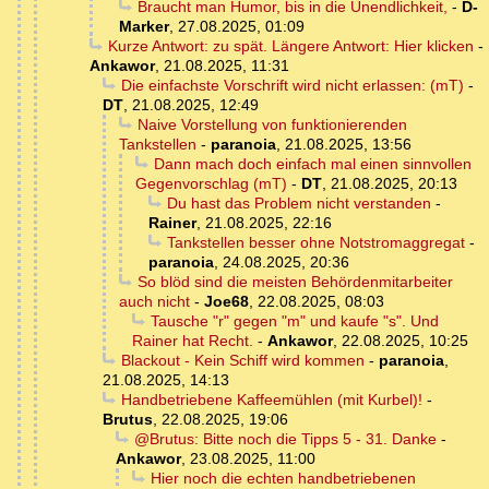
Braucht man Humor, bis in die Unendlichkeit,
-
D-
Marker
,
27.08.2025, 01:09
Kurze Antwort: zu spät. Längere Antwort: Hier klicken
-
Ankawor
,
21.08.2025, 11:31
Die einfachste Vorschrift wird nicht erlassen: (mT)
-
DT
,
21.08.2025, 12:49
Naive Vorstellung von funktionierenden
Tankstellen
-
paranoia
,
21.08.2025, 13:56
Dann mach doch einfach mal einen sinnvollen
Gegenvorschlag (mT)
-
DT
,
21.08.2025, 20:13
Du hast das Problem nicht verstanden
-
Rainer
,
21.08.2025, 22:16
Tankstellen besser ohne Notstromaggregat
-
paranoia
,
24.08.2025, 20:36
So blöd sind die meisten Behördenmitarbeiter
auch nicht
-
Joe68
,
22.08.2025, 08:03
Tausche "r" gegen "m" und kaufe "s". Und
Rainer hat Recht.
-
Ankawor
,
22.08.2025, 10:25
Blackout - Kein Schiff wird kommen
-
paranoia
,
21.08.2025, 14:13
Handbetriebene Kaffeemühlen (mit Kurbel)!
-
Brutus
,
22.08.2025, 19:06
@Brutus: Bitte noch die Tipps 5 - 31. Danke
-
Ankawor
,
23.08.2025, 11:00
Hier noch die echten handbetriebenen