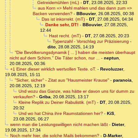
Getreidemühlen (mL)
-
DT
,
23.08.2025, 22:33
aus Korn => Mehl mahlen und das dann zum =>
Backen verwenden?
-
BBouvier
,
26.08.2025, 00:38
Das ist inkorrekt. (mT)
-
DT
,
27.08.2025, 04:34
Danke sehr, DT!
-
BBouvier
,
27.08.2025,
12:44
Hast recht. (mT)
-
DT
,
27.08.2025, 20:23
Typenzahl - Vorschlag zur Präzisierung
-
dito
,
28.08.2025, 14:19
"Die Bevölkerungsdynamik [ ... ] haben die meisten überhaupt
nicht auf dem Schirm." Die Täter schon, nur ...
-
neptun
,
20.08.2025, 00:36
+1 Einer dieser wirklich wertvollen Texte. oT.
-
Revoluzzer
,
19.08.2025, 15:11
"Sicher, sicher" - Zitat aus "Hausmeister Krause"
-
paranoia
,
20.08.2025, 12:19
Und wozu das Ganze, was hätte er davon uns für dumm zu
verkaufen?
-
Griba
,
20.08.2025, 13:17
Kleine Replik zu Deiner Rabulistik. (mT)
-
DT
,
20.08.2025,
20:32
Und wo hat China ihre Raumstationen her?
-
KiS
,
23.08.2025, 06:27
wenn man die Leistungswilligen nicht machen läßt
-
Dieter
,
19.08.2025, 17:34
Noch mehr hier, die solche Mails bekommen?
-
D-Marker
,