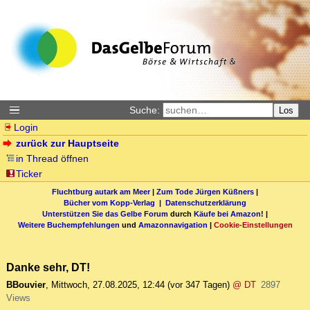
Suche:
Los
Login
zurück zur Hauptseite
in Thread öffnen
Ticker
Fluchtburg autark am Meer
|
Zum Tode Jürgen Küßners
|
Bücher vom Kopp-Verlag |
Datenschutzerklärung
Unterstützen Sie das Gelbe Forum
durch
Käufe bei Amazon
! |
Weitere Buchempfehlungen
und
Amazonnavigation
|
Cookie-Einstellungen
Danke sehr, DT!
BBouvier
,
Mittwoch, 27.08.2025, 12:44
(vor 347 Tagen)
@ DT
2897
Views