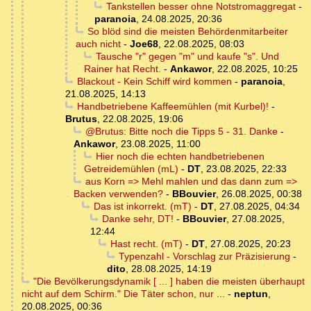
Tankstellen besser ohne Notstromaggregat
-
paranoia
,
24.08.2025, 20:36
So blöd sind die meisten Behördenmitarbeiter
auch nicht
-
Joe68
,
22.08.2025, 08:03
Tausche "r" gegen "m" und kaufe "s". Und
Rainer hat Recht.
-
Ankawor
,
22.08.2025, 10:25
Blackout - Kein Schiff wird kommen
-
paranoia
,
21.08.2025, 14:13
Handbetriebene Kaffeemühlen (mit Kurbel)!
-
Brutus
,
22.08.2025, 19:06
@Brutus: Bitte noch die Tipps 5 - 31. Danke
-
Ankawor
,
23.08.2025, 11:00
Hier noch die echten handbetriebenen
Getreidemühlen (mL)
-
DT
,
23.08.2025, 22:33
aus Korn => Mehl mahlen und das dann zum =>
Backen verwenden?
-
BBouvier
,
26.08.2025, 00:38
Das ist inkorrekt. (mT)
-
DT
,
27.08.2025, 04:34
Danke sehr, DT!
-
BBouvier
,
27.08.2025,
12:44
Hast recht. (mT)
-
DT
,
27.08.2025, 20:23
Typenzahl - Vorschlag zur Präzisierung
-
dito
,
28.08.2025, 14:19
"Die Bevölkerungsdynamik [ ... ] haben die meisten überhaupt
nicht auf dem Schirm." Die Täter schon, nur ...
-
neptun
,
20.08.2025, 00:36