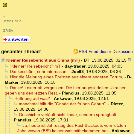
--
Beste Grüße
GRIBA
antworten
gesamter Thread:
RSS-Feed dieser Diskussion
Kleiner Reisebericht aus China (mT)
-
DT
,
19.08.2025, 02:15
"Kleiner" Reisebericht? mT
-
day-trader
,
19.08.2025, 04:03
Dankeschön , sehr interessant
-
Joe68
,
19.08.2025, 06:36
Hier die Meinung eines Foristen aus einem anderen Forum,
-
D-
Marker
,
19.08.2025, 10:18
Danke! Leider oft vergessen. Die hier angesiedelten Ukrainer
geben uns den letzten Rest.
-
Plancius
,
19.08.2025, 11:05
Hoffnung auf was?
-
Ankawor
,
19.08.2025, 12:51
manchmal hilft die "Gnade der frühen Geburt".
-
Dieter
,
19.08.2025, 14:06
Geschichte verläuft nicht linear, sondern sprunghaft.
-
Plancius
,
19.08.2025, 17:01
Ja, heute ist Jahrestag des Fast-Blackouts vom letzten
Jahr, wovon (BB!) keiner was mitbekommen hat
-
Ankawor
,