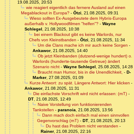
19.08.2025, 20:53
wie reagiert eigentlich das fernere Ausland auf einen
Megablackout in Europa?
-
Ötzi
,
21.08.2025, 09:31
Wieso sollten Ex-Ausgebeutete dem Hybris-Europa
außerhalb v. Hollywoodfilmen "helfen"?
-
Wayne
Schlegel
,
21.08.2025, 10:38
bei einem Blackout gibt es keine Warlords, nur
Chefs von Kleinstbanden
-
Ötzi
,
21.08.2025, 11:34
Um die Clans mache ich mir auch keine Sorgen
-
Ankawor
,
21.08.2025, 14:40
Ob jetzt Kleinbanden (dutzend-wenige hundert) o.
Warlords (hunderte-tausende Getreue) ändert
Szenario nicht
-
Wayne Schlegel
,
25.08.2025, 14:28
Braucht man Humor, bis in die Unendlichkeit,
-
D-
Marker
,
27.08.2025, 01:09
Kurze Antwort: zu spät. Längere Antwort: Hier klicken
-
Ankawor
,
21.08.2025, 11:31
Die einfachste Vorschrift wird nicht erlassen: (mT)
-
DT
,
21.08.2025, 12:49
Naive Vorstellung von funktionierenden
Tankstellen
-
paranoia
,
21.08.2025, 13:56
Dann mach doch einfach mal einen sinnvollen
Gegenvorschlag (mT)
-
DT
,
21.08.2025, 20:13
Du hast das Problem nicht verstanden
-
Rainer
,
21.08.2025, 22:16