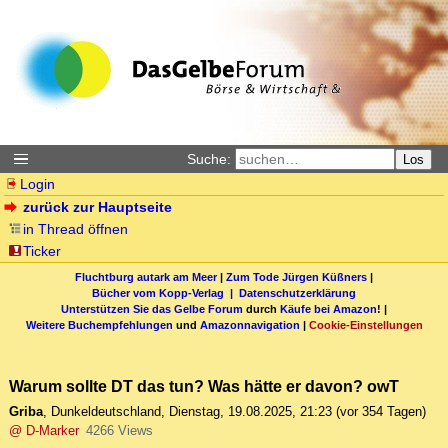
Suche:
Los
Login
zurück zur Hauptseite
in Thread öffnen
Ticker
Fluchtburg autark am Meer
|
Zum Tode Jürgen Küßners
|
Bücher vom Kopp-Verlag |
Datenschutzerklärung
Unterstützen Sie das Gelbe Forum
durch
Käufe bei Amazon
! |
Weitere Buchempfehlungen
und
Amazonnavigation
|
Cookie-Einstellungen
Warum sollte DT das tun? Was hätte er davon? owT
Griba
,
Dunkeldeutschland
,
Dienstag, 19.08.2025, 21:23
(vor 354 Tagen)
@ D-Marker
4266 Views