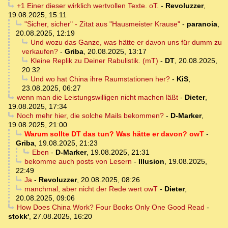
+1 Einer dieser wirklich wertvollen Texte. oT.
-
Revoluzzer
,
19.08.2025, 15:11
"Sicher, sicher" - Zitat aus "Hausmeister Krause"
-
paranoia
,
20.08.2025, 12:19
Und wozu das Ganze, was hätte er davon uns für dumm zu
verkaufen?
-
Griba
,
20.08.2025, 13:17
Kleine Replik zu Deiner Rabulistik. (mT)
-
DT
,
20.08.2025,
20:32
Und wo hat China ihre Raumstationen her?
-
KiS
,
23.08.2025, 06:27
wenn man die Leistungswilligen nicht machen läßt
-
Dieter
,
19.08.2025, 17:34
Noch mehr hier, die solche Mails bekommen?
-
D-Marker
,
19.08.2025, 21:00
Warum sollte DT das tun? Was hätte er davon? owT
-
Griba
,
19.08.2025, 21:23
Eben
-
D-Marker
,
19.08.2025, 21:31
bekomme auch posts von Lesern
-
Illusion
,
19.08.2025,
22:49
Ja
-
Revoluzzer
,
20.08.2025, 08:26
manchmal, aber nicht der Rede wert owT
-
Dieter
,
20.08.2025, 09:06
How Does China Work? Four Books Only One Good Read
-
stokk'
,
27.08.2025, 16:20