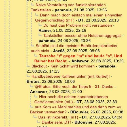
Naive Vorstellung von funktionierenden
Tankstellen
-
paranoia
,
21.08.2025, 13:56
Dann mach doch einfach mal einen sinnvollen
Gegenvorschlag (mT)
-
DT
,
21.08.2025, 20:13
Du hast das Problem nicht verstanden
-
Rainer
,
21.08.2025, 22:16
Tankstellen besser ohne Notstromaggregat
-
paranoia
,
24.08.2025, 20:36
So blöd sind die meisten Behördenmitarbeiter
auch nicht
-
Joe68
,
22.08.2025, 08:03
Tausche "r" gegen "m" und kaufe "s". Und
Rainer hat Recht.
-
Ankawor
,
22.08.2025, 10:25
Blackout - Kein Schiff wird kommen
-
paranoia
,
21.08.2025, 14:13
Handbetriebene Kaffeemühlen (mit Kurbel)!
-
Brutus
,
22.08.2025, 19:06
@Brutus: Bitte noch die Tipps 5 - 31. Danke
-
Ankawor
,
23.08.2025, 11:00
Hier noch die echten handbetriebenen
Getreidemühlen (mL)
-
DT
,
23.08.2025, 22:33
aus Korn => Mehl mahlen und das dann zum =>
Backen verwenden?
-
BBouvier
,
26.08.2025, 00:38
Das ist inkorrekt. (mT)
-
DT
,
27.08.2025, 04:34
Danke sehr, DT!
-
BBouvier
,
27.08.2025,