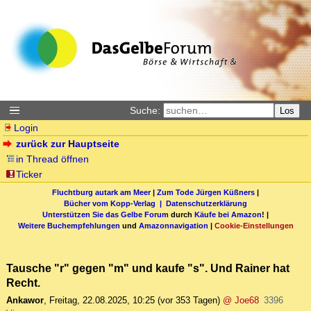
Suche:
Los
Login
zurück zur Hauptseite
in Thread öffnen
Ticker
Fluchtburg autark am Meer
|
Zum Tode Jürgen Küßners
|
Bücher vom Kopp-Verlag |
Datenschutzerklärung
Unterstützen Sie das Gelbe Forum
durch
Käufe bei Amazon
! |
Weitere Buchempfehlungen
und
Amazonnavigation
|
Cookie-Einstellungen
Tausche "r" gegen "m" und kaufe "s". Und Rainer hat
Recht.
Ankawor
,
Freitag, 22.08.2025, 10:25
(vor 353 Tagen)
@ Joe68
3396