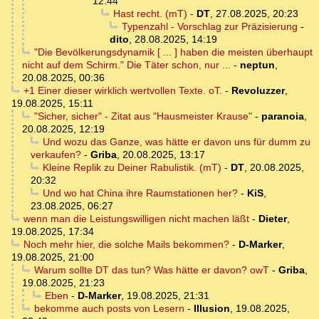
12:44
Hast recht. (mT)
-
DT
,
27.08.2025, 20:23
Typenzahl - Vorschlag zur Präzisierung
-
dito
,
28.08.2025, 14:19
"Die Bevölkerungsdynamik [ ... ] haben die meisten überhaupt
nicht auf dem Schirm." Die Täter schon, nur ...
-
neptun
,
20.08.2025, 00:36
+1 Einer dieser wirklich wertvollen Texte. oT.
-
Revoluzzer
,
19.08.2025, 15:11
"Sicher, sicher" - Zitat aus "Hausmeister Krause"
-
paranoia
,
20.08.2025, 12:19
Und wozu das Ganze, was hätte er davon uns für dumm zu
verkaufen?
-
Griba
,
20.08.2025, 13:17
Kleine Replik zu Deiner Rabulistik. (mT)
-
DT
,
20.08.2025,
20:32
Und wo hat China ihre Raumstationen her?
-
KiS
,
23.08.2025, 06:27
wenn man die Leistungswilligen nicht machen läßt
-
Dieter
,
19.08.2025, 17:34
Noch mehr hier, die solche Mails bekommen?
-
D-Marker
,
19.08.2025, 21:00
Warum sollte DT das tun? Was hätte er davon? owT
-
Griba
,
19.08.2025, 21:23
Eben
-
D-Marker
,
19.08.2025, 21:31
bekomme auch posts von Lesern
-
Illusion
,
19.08.2025,