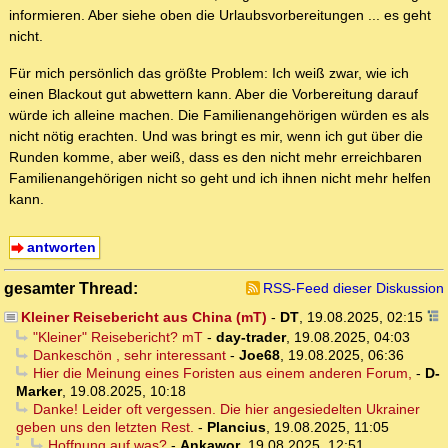
informieren. Aber siehe oben die Urlaubsvorbereitungen ... es geht
nicht.
Für mich persönlich das größte Problem: Ich weiß zwar, wie ich
einen Blackout gut abwettern kann. Aber die Vorbereitung darauf
würde ich alleine machen. Die Familienangehörigen würden es als
nicht nötig erachten. Und was bringt es mir, wenn ich gut über die
Runden komme, aber weiß, dass es den nicht mehr erreichbaren
Familienangehörigen nicht so geht und ich ihnen nicht mehr helfen
kann.
antworten
gesamter Thread:
RSS-Feed dieser Diskussion
Kleiner Reisebericht aus China (mT)
-
DT
,
19.08.2025, 02:15
"Kleiner" Reisebericht? mT
-
day-trader
,
19.08.2025, 04:03
Dankeschön , sehr interessant
-
Joe68
,
19.08.2025, 06:36
Hier die Meinung eines Foristen aus einem anderen Forum,
-
D-
Marker
,
19.08.2025, 10:18
Danke! Leider oft vergessen. Die hier angesiedelten Ukrainer
geben uns den letzten Rest.
-
Plancius
,
19.08.2025, 11:05
Hoffnung auf was?
-
Ankawor
,
19.08.2025, 12:51