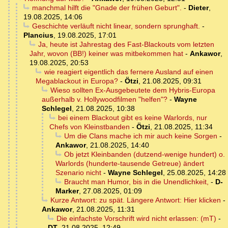
manchmal hilft die "Gnade der frühen Geburt".
-
Dieter
,
19.08.2025, 14:06
Geschichte verläuft nicht linear, sondern sprunghaft.
-
Plancius
,
19.08.2025, 17:01
Ja, heute ist Jahrestag des Fast-Blackouts vom letzten
Jahr, wovon (BB!) keiner was mitbekommen hat
-
Ankawor
,
19.08.2025, 20:53
wie reagiert eigentlich das fernere Ausland auf einen
Megablackout in Europa?
-
Ötzi
,
21.08.2025, 09:31
Wieso sollten Ex-Ausgebeutete dem Hybris-Europa
außerhalb v. Hollywoodfilmen "helfen"?
-
Wayne
Schlegel
,
21.08.2025, 10:38
bei einem Blackout gibt es keine Warlords, nur
Chefs von Kleinstbanden
-
Ötzi
,
21.08.2025, 11:34
Um die Clans mache ich mir auch keine Sorgen
-
Ankawor
,
21.08.2025, 14:40
Ob jetzt Kleinbanden (dutzend-wenige hundert) o.
Warlords (hunderte-tausende Getreue) ändert
Szenario nicht
-
Wayne Schlegel
,
25.08.2025, 14:28
Braucht man Humor, bis in die Unendlichkeit,
-
D-
Marker
,
27.08.2025, 01:09
Kurze Antwort: zu spät. Längere Antwort: Hier klicken
-
Ankawor
,
21.08.2025, 11:31
Die einfachste Vorschrift wird nicht erlassen: (mT)
-
DT
,
21.08.2025, 12:49