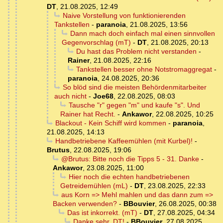
DT
,
21.08.2025, 12:49
Naive Vorstellung von funktionierenden
Tankstellen
-
paranoia
,
21.08.2025, 13:56
Dann mach doch einfach mal einen sinnvollen
Gegenvorschlag (mT)
-
DT
,
21.08.2025, 20:13
Du hast das Problem nicht verstanden
-
Rainer
,
21.08.2025, 22:16
Tankstellen besser ohne Notstromaggregat
-
paranoia
,
24.08.2025, 20:36
So blöd sind die meisten Behördenmitarbeiter
auch nicht
-
Joe68
,
22.08.2025, 08:03
Tausche "r" gegen "m" und kaufe "s". Und
Rainer hat Recht.
-
Ankawor
,
22.08.2025, 10:25
Blackout - Kein Schiff wird kommen
-
paranoia
,
21.08.2025, 14:13
Handbetriebene Kaffeemühlen (mit Kurbel)!
-
Brutus
,
22.08.2025, 19:06
@Brutus: Bitte noch die Tipps 5 - 31. Danke
-
Ankawor
,
23.08.2025, 11:00
Hier noch die echten handbetriebenen
Getreidemühlen (mL)
-
DT
,
23.08.2025, 22:33
aus Korn => Mehl mahlen und das dann zum =>
Backen verwenden?
-
BBouvier
,
26.08.2025, 00:38
Das ist inkorrekt. (mT)
-
DT
,
27.08.2025, 04:34
Danke sehr, DT!
-
BBouvier
,
27.08.2025,