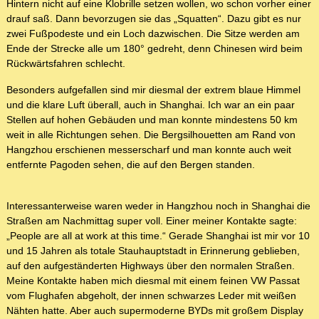
Hintern nicht auf eine Klobrille setzen wollen, wo schon vorher einer
drauf saß. Dann bevorzugen sie das „Squatten“. Dazu gibt es nur
zwei Fußpodeste und ein Loch dazwischen. Die Sitze werden am
Ende der Strecke alle um 180° gedreht, denn Chinesen wird beim
Rückwärtsfahren schlecht.
Besonders aufgefallen sind mir diesmal der extrem blaue Himmel
und die klare Luft überall, auch in Shanghai. Ich war an ein paar
Stellen auf hohen Gebäuden und man konnte mindestens 50 km
weit in alle Richtungen sehen. Die Bergsilhouetten am Rand von
Hangzhou erschienen messerscharf und man konnte auch weit
entfernte Pagoden sehen, die auf den Bergen standen.
Interessanterweise waren weder in Hangzhou noch in Shanghai die
Straßen am Nachmittag super voll. Einer meiner Kontakte sagte:
„People are all at work at this time.“ Gerade Shanghai ist mir vor 10
und 15 Jahren als totale Stauhauptstadt in Erinnerung geblieben,
auf den aufgeständerten Highways über den normalen Straßen.
Meine Kontakte haben mich diesmal mit einem feinen VW Passat
vom Flughafen abgeholt, der innen schwarzes Leder mit weißen
Nähten hatte. Aber auch supermoderne BYDs mit großem Display