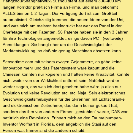
Hangzhou/Shanghai/Wuxi/Suzhou steht auf einem 300-400 km
langen Korridor praktisch Firma an Firma, und man bekommt
ALLES binnen 1-2 Tagen. Die Fertigung dort ist zum Großteil
automatisiert. Gleichzeitig kommen die neuen Ideen von der Uni,
und was mich am meisten beeindruckt hat war das Panel in der
Chefetage mit den Patenten. 56 Patente haben sie in den 3 Jahren
für ihre Technologien angemeldet, einige davon PCT (weltweite)
Anmeldungen. Sie bangt eher um die Geschwindigkeit der
Marktentwicklung, so daß sie genug Maschinen absetzen kann.
Sensortime.com mit seinem ewigen Gejammere, es gäbe keine
Innovation mehr und das Patentsystem wäre kaputt und die
Chinesen könnten nur kopieren und hätten keine Kreativität, könnte
nicht weiter von der Wirklichkeit entfernt sein. Natürlich wird er
wieder sagen, das was ich dort gesehen habe wäre ja alles nur
Evolution und keine Revolution etc. etc. Naja. Sein elektronisches
Geschwindigkeitsmeßsystem für die Skirennen mit Lichtschranke
und elektronischem Zeitnehmer, das dann keiner gekauft hat,
sondern das ihm von anderen Firmen „gestohlen“ wurde, DAS war
natürlich eine Revolution. Erinnert mich an den Taumelpumpen-
Inventor Wolfhart in Florida, dem angeblich die Stasi auf den
Fersen war. Immer sind die anderen schuld.