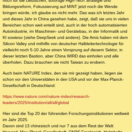
noch für die Deutschen, sofortige High-Tech Strategie und
Bildungsreform, Fokussierung auf MINT jetzt noch die Wende
bringen würde, ich glaube es nicht mehr. Das was ich letztes Jahr
und dieses Jahr in China gesehen habe, zeigt, daß sie uns in vielen
Bereichen schon weit enteilt sind, auch in der hoch automatisierten
Autoindustrie, im Maschinen- und Gerätebau, in der Informatik und
KI sowieso (siehe DeepSeek und andere). Die Amis haben mit dem
Silicon Valley und mithilfe von deutscher Halbleitertechnologie für
vielleicht noch 5-10 Jahre einen Vorsprung auf diesem Sektor, in
dieser letzten Bastion, aber China WIRD das einholen und alle
überholen. Dazu brauchen sie nicht Taiwan zu erobern.
Auch beim NATURE Index, den sie mir gezeigt haben, liegen sie
schon vor den Universitäten in den USA und vor der Max-Planck-
Gesellschaft in Deutschland:
https://www.nature.com/nature-index/research-
leaders/2025/institution/all/all/global
Hier sind die Top 20 der führenden Forschungsinstitutionen weltweit
im Jahr 2025.
Davon sind 13 chinesisch und nur 7 aus dem Rest der Welt: