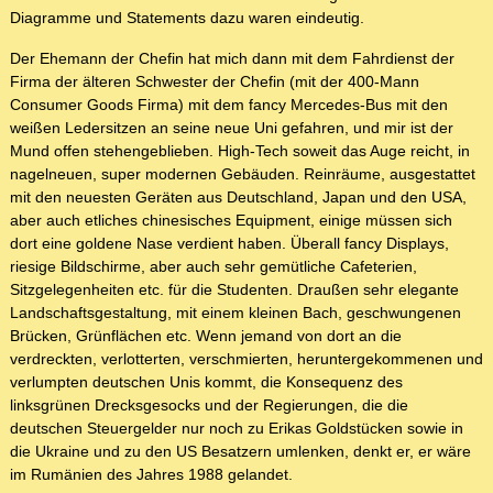
Diagramme und Statements dazu waren eindeutig.
Der Ehemann der Chefin hat mich dann mit dem Fahrdienst der
Firma der älteren Schwester der Chefin (mit der 400-Mann
Consumer Goods Firma) mit dem fancy Mercedes-Bus mit den
weißen Ledersitzen an seine neue Uni gefahren, und mir ist der
Mund offen stehengeblieben. High-Tech soweit das Auge reicht, in
nagelneuen, super modernen Gebäuden. Reinräume, ausgestattet
mit den neuesten Geräten aus Deutschland, Japan und den USA,
aber auch etliches chinesisches Equipment, einige müssen sich
dort eine goldene Nase verdient haben. Überall fancy Displays,
riesige Bildschirme, aber auch sehr gemütliche Cafeterien,
Sitzgelegenheiten etc. für die Studenten. Draußen sehr elegante
Landschaftsgestaltung, mit einem kleinen Bach, geschwungenen
Brücken, Grünflächen etc. Wenn jemand von dort an die
verdreckten, verlotterten, verschmierten, heruntergekommenen und
verlumpten deutschen Unis kommt, die Konsequenz des
linksgrünen Drecksgesocks und der Regierungen, die die
deutschen Steuergelder nur noch zu Erikas Goldstücken sowie in
die Ukraine und zu den US Besatzern umlenken, denkt er, er wäre
im Rumänien des Jahres 1988 gelandet.