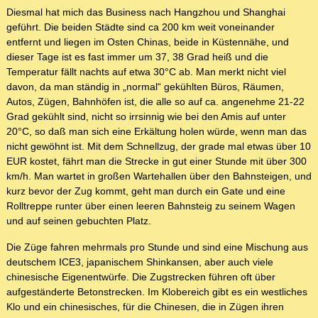
Diesmal hat mich das Business nach Hangzhou und Shanghai
geführt. Die beiden Städte sind ca 200 km weit voneinander
entfernt und liegen im Osten Chinas, beide in Küstennähe, und
dieser Tage ist es fast immer um 37, 38 Grad heiß und die
Temperatur fällt nachts auf etwa 30°C ab. Man merkt nicht viel
davon, da man ständig in „normal“ gekühlten Büros, Räumen,
Autos, Zügen, Bahnhöfen ist, die alle so auf ca. angenehme 21-22
Grad gekühlt sind, nicht so irrsinnig wie bei den Amis auf unter
20°C, so daß man sich eine Erkältung holen würde, wenn man das
nicht gewöhnt ist. Mit dem Schnellzug, der grade mal etwas über 10
EUR kostet, fährt man die Strecke in gut einer Stunde mit über 300
km/h. Man wartet in großen Wartehallen über den Bahnsteigen, und
kurz bevor der Zug kommt, geht man durch ein Gate und eine
Rolltreppe runter über einen leeren Bahnsteig zu seinem Wagen
und auf seinen gebuchten Platz.
Die Züge fahren mehrmals pro Stunde und sind eine Mischung aus
deutschem ICE3, japanischem Shinkansen, aber auch viele
chinesische Eigenentwürfe. Die Zugstrecken führen oft über
aufgeständerte Betonstrecken. Im Klobereich gibt es ein westliches
Klo und ein chinesisches, für die Chinesen, die in Zügen ihren