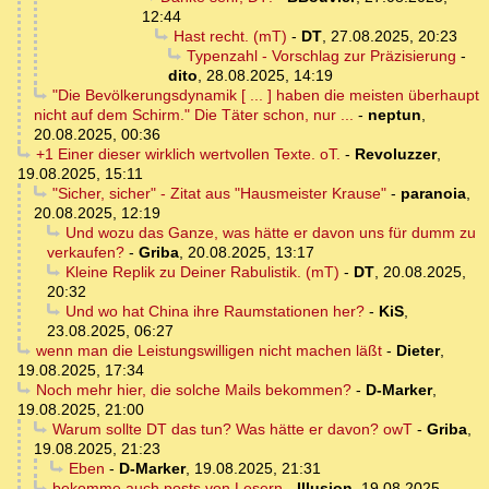
12:44
Hast recht. (mT)
-
DT
,
27.08.2025, 20:23
Typenzahl - Vorschlag zur Präzisierung
-
dito
,
28.08.2025, 14:19
"Die Bevölkerungsdynamik [ ... ] haben die meisten überhaupt
nicht auf dem Schirm." Die Täter schon, nur ...
-
neptun
,
20.08.2025, 00:36
+1 Einer dieser wirklich wertvollen Texte. oT.
-
Revoluzzer
,
19.08.2025, 15:11
"Sicher, sicher" - Zitat aus "Hausmeister Krause"
-
paranoia
,
20.08.2025, 12:19
Und wozu das Ganze, was hätte er davon uns für dumm zu
verkaufen?
-
Griba
,
20.08.2025, 13:17
Kleine Replik zu Deiner Rabulistik. (mT)
-
DT
,
20.08.2025,
20:32
Und wo hat China ihre Raumstationen her?
-
KiS
,
23.08.2025, 06:27
wenn man die Leistungswilligen nicht machen läßt
-
Dieter
,
19.08.2025, 17:34
Noch mehr hier, die solche Mails bekommen?
-
D-Marker
,
19.08.2025, 21:00
Warum sollte DT das tun? Was hätte er davon? owT
-
Griba
,
19.08.2025, 21:23
Eben
-
D-Marker
,
19.08.2025, 21:31
bekomme auch posts von Lesern
-
Illusion
,
19.08.2025,