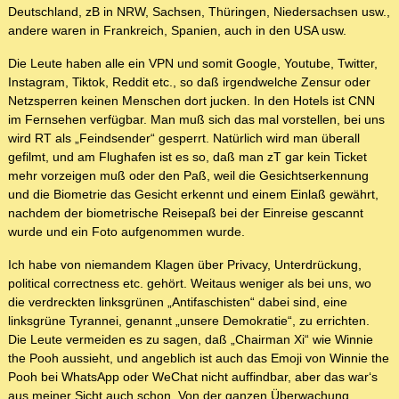
Deutschland, zB in NRW, Sachsen, Thüringen, Niedersachsen usw.,
andere waren in Frankreich, Spanien, auch in den USA usw.
Die Leute haben alle ein VPN und somit Google, Youtube, Twitter,
Instagram, Tiktok, Reddit etc., so daß irgendwelche Zensur oder
Netzsperren keinen Menschen dort jucken. In den Hotels ist CNN
im Fernsehen verfügbar. Man muß sich das mal vorstellen, bei uns
wird RT als „Feindsender“ gesperrt. Natürlich wird man überall
gefilmt, und am Flughafen ist es so, daß man zT gar kein Ticket
mehr vorzeigen muß oder den Paß, weil die Gesichtserkennung
und die Biometrie das Gesicht erkennt und einem Einlaß gewährt,
nachdem der biometrische Reisepaß bei der Einreise gescannt
wurde und ein Foto aufgenommen wurde.
Ich habe von niemandem Klagen über Privacy, Unterdrückung,
political correctness etc. gehört. Weitaus weniger als bei uns, wo
die verdreckten linksgrünen „Antifaschisten“ dabei sind, eine
linksgrüne Tyrannei, genannt „unsere Demokratie“, zu errichten.
Die Leute vermeiden es zu sagen, daß „Chairman Xi“ wie Winnie
the Pooh aussieht, und angeblich ist auch das Emoji von Winnie the
Pooh bei WhatsApp oder WeChat nicht auffindbar, aber das war‘s
aus meiner Sicht auch schon. Von der ganzen Überwachung,