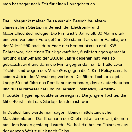
man hat sogar noch Zeit für einen Loungebesuch.
Der Höhepunkt meiner Reise war ein Besuch bei einem
chinesischen Startup im Bereich der Elektronik- und
Materialhochtechnologie. Die Firma ist 3 Jahre alt, 80 Mann stark
und wird von einer Frau geführt. Sie stammt aus einer Familie, wo
der Vater 1990 nach dem Ende des Kommunismus erst LKW
Fahrer war, sich einen Truck gekauft hat, Auslieferungen gemacht
hat und dann Anfang der 2000er Jahre gesehen hat, was so
gebraucht wird und dann die Firma gegründet hat. Er hatte zwei
Töchter und wegen des Verstoßes gegen die 1-Kind Policy damals
seinen Job in der Verwaltung verloren. Die ältere Tochter ist jetzt
knapp 50 und führt das Familienunternehmen, das er aufgebaut hat
und 400 Mitarbeiter hat und im Bereich Cosmetics, Feminin-
Produkte, Hygieneprodukte unterwegs ist. Die jüngere Tochter, die
Mitte 40 ist, führt das Startup, bei dem ich war.
In Deutschland würde man sagen, kleiner mittelständischer
Maschinenbauer. Der Ehemann der Chefin ist an einer Uni, die neu
aus dem Boden gestampft wurde. Sie holt die besten Chinesen aus
der ganzen Welt zurück nach China.