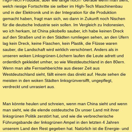
High-Tech Produkte, aber wie lange noch? Gerade wenn man sieht,
welch riesige Fortschritte sie selber im High-Tech Maschinenbau
und in der Elektronik und in der Integration für die Produktion
gemacht haben, fragt man sich, wo dann in Zukunft noch Nischen
für die deutsche Industrie sein sollen. Im Vergleich zu Indonesien,
wo ich herkam, ist China pikobello sauber, ich habe keinen Dreck
auf den Straßen und in den Städten rumliegen sehen, an den Ufern
lag kein Dreck, keine Flaschen, kein Plastik, die Flüsse waren
sauber, die Landschaft wird wirklich verschönert. Anders als in
unseren woken Linksgrünen-Löchern laufen die Leute adrett und
ordentlich gekleidet umher, so wie Westdeutschland in den 80ern.
Wenn man alte Fernsehberichte aus dieser Zeit aus
Westdeutschland sieht, fällt einem das direkt auf. Heute sehen die
meisten in den woken Städten linksgrünversifft, ungepflegt,
verdreckt und unrasiert aus.
Man könnte heulen und schreien, wenn man China sieht und wenn
man sieht, wie die elende ostdeutsche Dx unser Land mit ihrer
linksgrünen Politik zerstört hat, und wie die verbrecherische
Führungsbande der linksgrünen Ampel in den letzten 4 Jahren
unserem Land den Rest gegeben hat. Natürlich ist die Energie- und