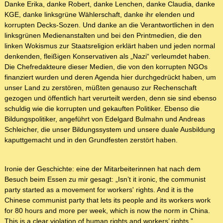
Danke Erika, danke Robert, danke Lenchen, danke Claudia, danke
KGE, danke linksgrüne Wählerschaft, danke ihr elenden und
korrupten Decks-Sozen. Und danke an die Verantwortlichen in den
linksgrünen Medienanstalten und bei den Printmedien, die den
linken Wokismus zur Staatsreligion erklärt haben und jeden normal
denkenden, fleißigen Konservativen als „Nazi“ verleumdet haben.
Die Chefredakteure dieser Medien, die von den korrupten NGOs
finanziert wurden und deren Agenda hier durchgedrückt haben, um
unser Land zu zerstören, müßten genauso zur Rechenschaft
gezogen und öffentlich hart verurteilt werden, denn sie sind ebenso
schuldig wie die korrupten und gekauften Politiker. Ebenso die
Bildungspolitiker, angeführt von Edelgard Bulmahn und Andreas
Schleicher, die unser Bildungssystem und unsere duale Ausbildung
kaputtgemacht und in den Grundfesten zerstört haben.
Ironie der Geschichte: eine der Mitarbeiterinnen hat nach dem
Besuch beim Essen zu mir gesagt: „Isn’t it ironic, the communist
party started as a movement for workers' rights. And it is the
Chinese communist party that lets its people and its workers work
for 80 hours and more per week, which is now the norm in China.
This is a clear violation of human rights and workers’ rights.”