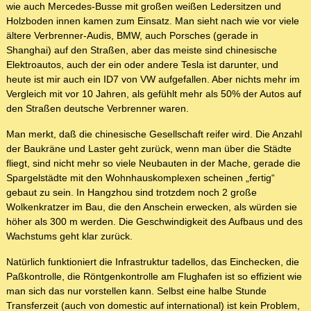
wie auch Mercedes-Busse mit großen weißen Ledersitzen und
Holzboden innen kamen zum Einsatz. Man sieht nach wie vor viele
ältere Verbrenner-Audis, BMW, auch Porsches (gerade in
Shanghai) auf den Straßen, aber das meiste sind chinesische
Elektroautos, auch der ein oder andere Tesla ist darunter, und
heute ist mir auch ein ID7 von VW aufgefallen. Aber nichts mehr im
Vergleich mit vor 10 Jahren, als gefühlt mehr als 50% der Autos auf
den Straßen deutsche Verbrenner waren.
Man merkt, daß die chinesische Gesellschaft reifer wird. Die Anzahl
der Baukräne und Laster geht zurück, wenn man über die Städte
fliegt, sind nicht mehr so viele Neubauten in der Mache, gerade die
Spargelstädte mit den Wohnhauskomplexen scheinen „fertig“
gebaut zu sein. In Hangzhou sind trotzdem noch 2 große
Wolkenkratzer im Bau, die den Anschein erwecken, als würden sie
höher als 300 m werden. Die Geschwindigkeit des Aufbaus und des
Wachstums geht klar zurück.
Natürlich funktioniert die Infrastruktur tadellos, das Einchecken, die
Paßkontrolle, die Röntgenkontrolle am Flughafen ist so effizient wie
man sich das nur vorstellen kann. Selbst eine halbe Stunde
Transferzeit (auch von domestic auf international) ist kein Problem,