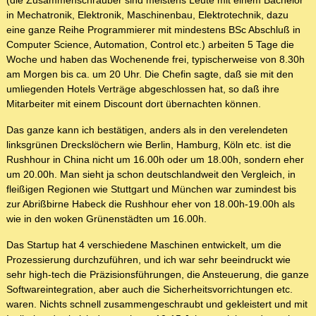
(die Zusammenschrauber sind meistens Leute mit einem Bachelor
in Mechatronik, Elektronik, Maschinenbau, Elektrotechnik, dazu
eine ganze Reihe Programmierer mit mindestens BSc Abschluß in
Computer Science, Automation, Control etc.) arbeiten 5 Tage die
Woche und haben das Wochenende frei, typischerweise von 8.30h
am Morgen bis ca. um 20 Uhr. Die Chefin sagte, daß sie mit den
umliegenden Hotels Verträge abgeschlossen hat, so daß ihre
Mitarbeiter mit einem Discount dort übernachten können.
Das ganze kann ich bestätigen, anders als in den verelendeten
linksgrünen Dreckslöchern wie Berlin, Hamburg, Köln etc. ist die
Rushhour in China nicht um 16.00h oder um 18.00h, sondern eher
um 20.00h. Man sieht ja schon deutschlandweit den Vergleich, in
fleißigen Regionen wie Stuttgart und München war zumindest bis
zur Abrißbirne Habeck die Rushhour eher von 18.00h-19.00h als
wie in den woken Grünenstädten um 16.00h.
Das Startup hat 4 verschiedene Maschinen entwickelt, um die
Prozessierung durchzuführen, und ich war sehr beeindruckt wie
sehr high-tech die Präzisionsführungen, die Ansteuerung, die ganze
Softwareintegration, aber auch die Sicherheitsvorrichtungen etc.
waren. Nichts schnell zusammengeschraubt und gekleistert und mit