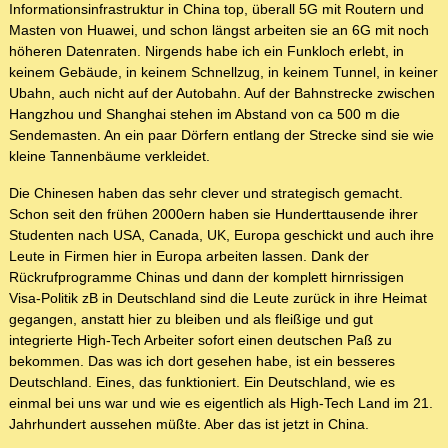
Informationsinfrastruktur in China top, überall 5G mit Routern und
Masten von Huawei, und schon längst arbeiten sie an 6G mit noch
höheren Datenraten. Nirgends habe ich ein Funkloch erlebt, in
keinem Gebäude, in keinem Schnellzug, in keinem Tunnel, in keiner
Ubahn, auch nicht auf der Autobahn. Auf der Bahnstrecke zwischen
Hangzhou und Shanghai stehen im Abstand von ca 500 m die
Sendemasten. An ein paar Dörfern entlang der Strecke sind sie wie
kleine Tannenbäume verkleidet.
Die Chinesen haben das sehr clever und strategisch gemacht.
Schon seit den frühen 2000ern haben sie Hunderttausende ihrer
Studenten nach USA, Canada, UK, Europa geschickt und auch ihre
Leute in Firmen hier in Europa arbeiten lassen. Dank der
Rückrufprogramme Chinas und dann der komplett hirnrissigen
Visa-Politik zB in Deutschland sind die Leute zurück in ihre Heimat
gegangen, anstatt hier zu bleiben und als fleißige und gut
integrierte High-Tech Arbeiter sofort einen deutschen Paß zu
bekommen. Das was ich dort gesehen habe, ist ein besseres
Deutschland. Eines, das funktioniert. Ein Deutschland, wie es
einmal bei uns war und wie es eigentlich als High-Tech Land im 21.
Jahrhundert aussehen müßte. Aber das ist jetzt in China.