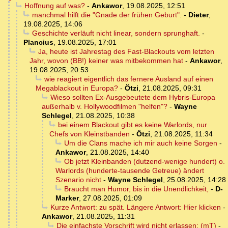
Hoffnung auf was?
-
Ankawor
,
19.08.2025, 12:51
manchmal hilft die "Gnade der frühen Geburt".
-
Dieter
,
19.08.2025, 14:06
Geschichte verläuft nicht linear, sondern sprunghaft.
-
Plancius
,
19.08.2025, 17:01
Ja, heute ist Jahrestag des Fast-Blackouts vom letzten
Jahr, wovon (BB!) keiner was mitbekommen hat
-
Ankawor
,
19.08.2025, 20:53
wie reagiert eigentlich das fernere Ausland auf einen
Megablackout in Europa?
-
Ötzi
,
21.08.2025, 09:31
Wieso sollten Ex-Ausgebeutete dem Hybris-Europa
außerhalb v. Hollywoodfilmen "helfen"?
-
Wayne
Schlegel
,
21.08.2025, 10:38
bei einem Blackout gibt es keine Warlords, nur
Chefs von Kleinstbanden
-
Ötzi
,
21.08.2025, 11:34
Um die Clans mache ich mir auch keine Sorgen
-
Ankawor
,
21.08.2025, 14:40
Ob jetzt Kleinbanden (dutzend-wenige hundert) o.
Warlords (hunderte-tausende Getreue) ändert
Szenario nicht
-
Wayne Schlegel
,
25.08.2025, 14:28
Braucht man Humor, bis in die Unendlichkeit,
-
D-
Marker
,
27.08.2025, 01:09
Kurze Antwort: zu spät. Längere Antwort: Hier klicken
-
Ankawor
,
21.08.2025, 11:31
Die einfachste Vorschrift wird nicht erlassen: (mT)
-