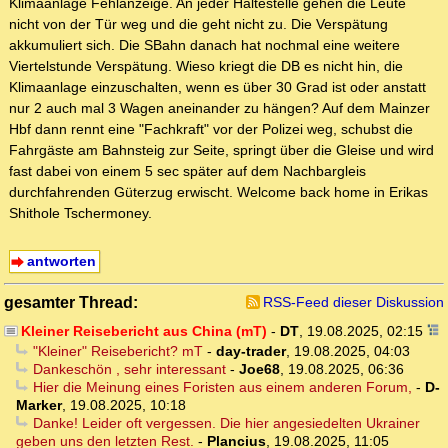
Klimaanlage Fehlanzeige. An jeder Haltestelle gehen die Leute
nicht von der Tür weg und die geht nicht zu. Die Verspätung
akkumuliert sich. Die SBahn danach hat nochmal eine weitere
Viertelstunde Verspätung. Wieso kriegt die DB es nicht hin, die
Klimaanlage einzuschalten, wenn es über 30 Grad ist oder anstatt
nur 2 auch mal 3 Wagen aneinander zu hängen? Auf dem Mainzer
Hbf dann rennt eine "Fachkraft" vor der Polizei weg, schubst die
Fahrgäste am Bahnsteig zur Seite, springt über die Gleise und wird
fast dabei von einem 5 sec später auf dem Nachbargleis
durchfahrenden Güterzug erwischt. Welcome back home in Erikas
Shithole Tschermoney.
antworten
gesamter Thread:
RSS-Feed dieser Diskussion
Kleiner Reisebericht aus China (mT)
-
DT
,
19.08.2025, 02:15
"Kleiner" Reisebericht? mT
-
day-trader
,
19.08.2025, 04:03
Dankeschön , sehr interessant
-
Joe68
,
19.08.2025, 06:36
Hier die Meinung eines Foristen aus einem anderen Forum,
-
D-
Marker
,
19.08.2025, 10:18
Danke! Leider oft vergessen. Die hier angesiedelten Ukrainer
geben uns den letzten Rest.
-
Plancius
,
19.08.2025, 11:05