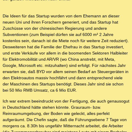
Die Ideen für das Startup wurden von dem Ehemann an dieser
neuen Uni und ihren Forschern generiert, und das Startup hat
Zuschüsse von der chinesischen Regierung und andere
Subventionen (zum Beispiel dürfen sie auf 6000 m² 2 Jahre
kostenlos sein, danach ist die Miete noch für weitere Zeit reduziert).
Desweiteren hat die Familie der Ehefrau in das Startup investiert,
und erste Verkäufe vor allem in die boomenden Sektoren Halbleiter
für Elektromobilität und AR/VR (wo China anstrebt, mit Meta,
Google, Microsoft etc. mitzuhalten) sind erfolgt. Für nächstes Jahr
erwarten sie, daß BYD vor allem seinen Bedarf an Steuergeräten in
den Elektroautos massiv hochfährt und dann entsprechend viele
der Maschinen des Startups benötigt. Dieses Jahr sind sie schon
bei 50 Mio RMB Umsatz, ca 6 Mio EUR.
Ich war extrem beeindruckt von der Fertigung, die auch genausogut
in Deutschland hätte stehen könnte. Grauraum- bzw.
Reinraumumgebung, der Boden wie geleckt, alles perfekt
aufgeräumt. Die Chefin sagte, daß die Führungsebene 7 Tage von
morgens ca. 8.30h bis ungefähr Mitternacht arbeitet, die Arbeiter