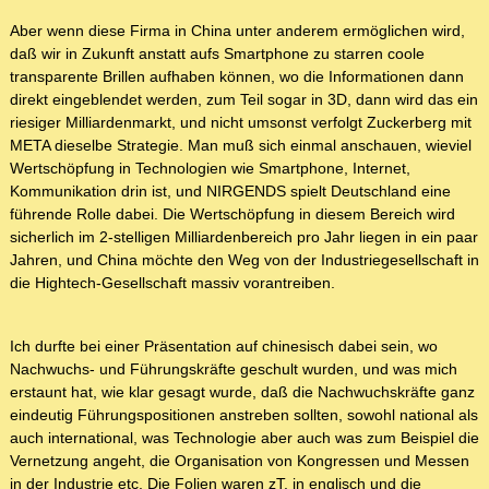
Aber wenn diese Firma in China unter anderem ermöglichen wird,
daß wir in Zukunft anstatt aufs Smartphone zu starren coole
transparente Brillen aufhaben können, wo die Informationen dann
direkt eingeblendet werden, zum Teil sogar in 3D, dann wird das ein
riesiger Milliardenmarkt, und nicht umsonst verfolgt Zuckerberg mit
META dieselbe Strategie. Man muß sich einmal anschauen, wieviel
Wertschöpfung in Technologien wie Smartphone, Internet,
Kommunikation drin ist, und NIRGENDS spielt Deutschland eine
führende Rolle dabei. Die Wertschöpfung in diesem Bereich wird
sicherlich im 2-stelligen Milliardenbereich pro Jahr liegen in ein paar
Jahren, und China möchte den Weg von der Industriegesellschaft in
die Hightech-Gesellschaft massiv vorantreiben.
Ich durfte bei einer Präsentation auf chinesisch dabei sein, wo
Nachwuchs- und Führungskräfte geschult wurden, und was mich
erstaunt hat, wie klar gesagt wurde, daß die Nachwuchskräfte ganz
eindeutig Führungspositionen anstreben sollten, sowohl national als
auch international, was Technologie aber auch was zum Beispiel die
Vernetzung angeht, die Organisation von Kongressen und Messen
in der Industrie etc. Die Folien waren zT. in englisch und die