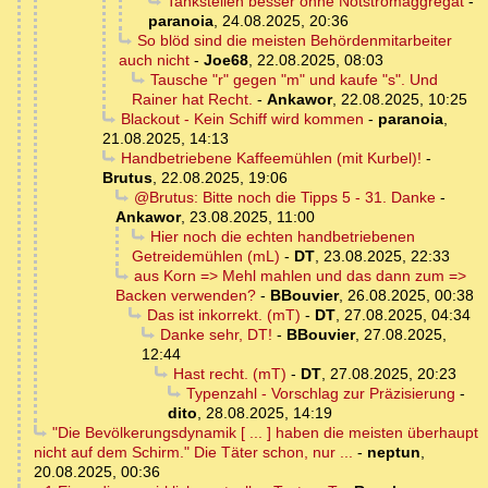
Tankstellen besser ohne Notstromaggregat
-
paranoia
,
24.08.2025, 20:36
So blöd sind die meisten Behördenmitarbeiter
auch nicht
-
Joe68
,
22.08.2025, 08:03
Tausche "r" gegen "m" und kaufe "s". Und
Rainer hat Recht.
-
Ankawor
,
22.08.2025, 10:25
Blackout - Kein Schiff wird kommen
-
paranoia
,
21.08.2025, 14:13
Handbetriebene Kaffeemühlen (mit Kurbel)!
-
Brutus
,
22.08.2025, 19:06
@Brutus: Bitte noch die Tipps 5 - 31. Danke
-
Ankawor
,
23.08.2025, 11:00
Hier noch die echten handbetriebenen
Getreidemühlen (mL)
-
DT
,
23.08.2025, 22:33
aus Korn => Mehl mahlen und das dann zum =>
Backen verwenden?
-
BBouvier
,
26.08.2025, 00:38
Das ist inkorrekt. (mT)
-
DT
,
27.08.2025, 04:34
Danke sehr, DT!
-
BBouvier
,
27.08.2025,
12:44
Hast recht. (mT)
-
DT
,
27.08.2025, 20:23
Typenzahl - Vorschlag zur Präzisierung
-
dito
,
28.08.2025, 14:19
"Die Bevölkerungsdynamik [ ... ] haben die meisten überhaupt
nicht auf dem Schirm." Die Täter schon, nur ...
-
neptun
,
20.08.2025, 00:36