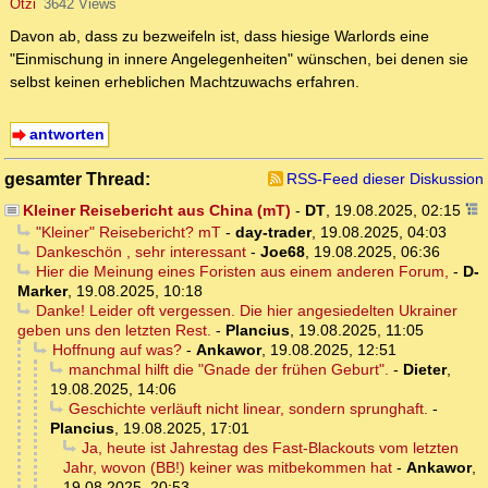
Ötzi
3642 Views
Davon ab, dass zu bezweifeln ist, dass hiesige Warlords eine
"Einmischung in innere Angelegenheiten" wünschen, bei denen sie
selbst keinen erheblichen Machtzuwachs erfahren.
antworten
gesamter Thread:
RSS-Feed dieser Diskussion
Kleiner Reisebericht aus China (mT)
-
DT
,
19.08.2025, 02:15
"Kleiner" Reisebericht? mT
-
day-trader
,
19.08.2025, 04:03
Dankeschön , sehr interessant
-
Joe68
,
19.08.2025, 06:36
Hier die Meinung eines Foristen aus einem anderen Forum,
-
D-
Marker
,
19.08.2025, 10:18
Danke! Leider oft vergessen. Die hier angesiedelten Ukrainer
geben uns den letzten Rest.
-
Plancius
,
19.08.2025, 11:05
Hoffnung auf was?
-
Ankawor
,
19.08.2025, 12:51
manchmal hilft die "Gnade der frühen Geburt".
-
Dieter
,
19.08.2025, 14:06
Geschichte verläuft nicht linear, sondern sprunghaft.
-
Plancius
,
19.08.2025, 17:01
Ja, heute ist Jahrestag des Fast-Blackouts vom letzten
Jahr, wovon (BB!) keiner was mitbekommen hat
-
Ankawor
,
19.08.2025, 20:53