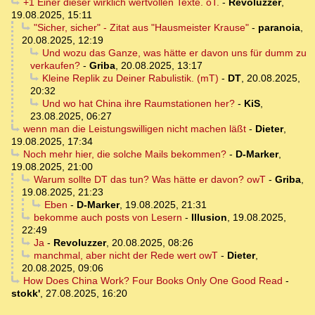
+1 Einer dieser wirklich wertvollen Texte. oT.
-
Revoluzzer
,
19.08.2025, 15:11
"Sicher, sicher" - Zitat aus "Hausmeister Krause"
-
paranoia
,
20.08.2025, 12:19
Und wozu das Ganze, was hätte er davon uns für dumm zu
verkaufen?
-
Griba
,
20.08.2025, 13:17
Kleine Replik zu Deiner Rabulistik. (mT)
-
DT
,
20.08.2025,
20:32
Und wo hat China ihre Raumstationen her?
-
KiS
,
23.08.2025, 06:27
wenn man die Leistungswilligen nicht machen läßt
-
Dieter
,
19.08.2025, 17:34
Noch mehr hier, die solche Mails bekommen?
-
D-Marker
,
19.08.2025, 21:00
Warum sollte DT das tun? Was hätte er davon? owT
-
Griba
,
19.08.2025, 21:23
Eben
-
D-Marker
,
19.08.2025, 21:31
bekomme auch posts von Lesern
-
Illusion
,
19.08.2025,
22:49
Ja
-
Revoluzzer
,
20.08.2025, 08:26
manchmal, aber nicht der Rede wert owT
-
Dieter
,
20.08.2025, 09:06
How Does China Work? Four Books Only One Good Read
-
stokk'
,
27.08.2025, 16:20