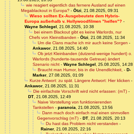
wie reagiert eigentlich das fernere Ausland auf einen
Megablackout in Europa?
-
Ötzi
,
21.08.2025, 09:31
Wieso sollten Ex-Ausgebeutete dem Hybris-
Europa außerhalb v. Hollywoodfilmen "helfen"?
-
Wayne Schlegel
,
21.08.2025, 10:38
bei einem Blackout gibt es keine Warlords, nur
Chefs von Kleinstbanden
-
Ötzi
,
21.08.2025, 11:34
Um die Clans mache ich mir auch keine Sorgen
-
Ankawor
,
21.08.2025, 14:40
Ob jetzt Kleinbanden (dutzend-wenige hundert) o.
Warlords (hunderte-tausende Getreue) ändert
Szenario nicht
-
Wayne Schlegel
,
25.08.2025, 14:28
Braucht man Humor, bis in die Unendlichkeit,
-
D-
Marker
,
27.08.2025, 01:09
Kurze Antwort: zu spät. Längere Antwort: Hier klicken
-
Ankawor
,
21.08.2025, 11:31
Die einfachste Vorschrift wird nicht erlassen: (mT)
-
DT
,
21.08.2025, 12:49
Naive Vorstellung von funktionierenden
Tankstellen
-
paranoia
,
21.08.2025, 13:56
Dann mach doch einfach mal einen sinnvollen
Gegenvorschlag (mT)
-
DT
,
21.08.2025, 20:13
Du hast das Problem nicht verstanden
-
Rainer
,
21.08.2025, 22:16