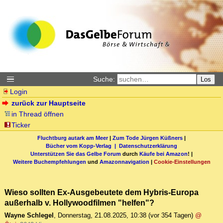
Suche:
Los
Login
zurück zur Hauptseite
in Thread öffnen
Ticker
Fluchtburg autark am Meer
|
Zum Tode Jürgen Küßners
|
Bücher vom Kopp-Verlag |
Datenschutzerklärung
Unterstützen Sie das Gelbe Forum
durch
Käufe bei Amazon
! |
Weitere Buchempfehlungen
und
Amazonnavigation
|
Cookie-Einstellungen
Wieso sollten Ex-Ausgebeutete dem Hybris-Europa
außerhalb v. Hollywoodfilmen "helfen"?
Wayne Schlegel
,
Donnerstag, 21.08.2025, 10:38
(vor 354 Tagen)
@