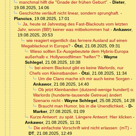
manchmal hilft die "Gnade der frühen Geburt".
-
Dieter
,
19.08.2025, 14:06
Geschichte verläuft nicht linear, sondern sprunghaft.
-
Plancius
,
19.08.2025, 17:01
Ja, heute ist Jahrestag des Fast-Blackouts vom letzten
Jahr, wovon (BB!) keiner was mitbekommen hat
-
Ankawor
,
19.08.2025, 20:53
wie reagiert eigentlich das fernere Ausland auf einen
Megablackout in Europa?
-
Ötzi
,
21.08.2025, 09:31
Wieso sollten Ex-Ausgebeutete dem Hybris-Europa
außerhalb v. Hollywoodfilmen "helfen"?
-
Wayne
Schlegel
,
21.08.2025, 10:38
bei einem Blackout gibt es keine Warlords, nur
Chefs von Kleinstbanden
-
Ötzi
,
21.08.2025, 11:34
Um die Clans mache ich mir auch keine Sorgen
-
Ankawor
,
21.08.2025, 14:40
Ob jetzt Kleinbanden (dutzend-wenige hundert) o.
Warlords (hunderte-tausende Getreue) ändert
Szenario nicht
-
Wayne Schlegel
,
25.08.2025, 14:28
Braucht man Humor, bis in die Unendlichkeit,
-
D-
Marker
,
27.08.2025, 01:09
Kurze Antwort: zu spät. Längere Antwort: Hier klicken
-
Ankawor
,
21.08.2025, 11:31
Die einfachste Vorschrift wird nicht erlassen: (mT)
-
DT
,
21.08.2025, 12:49