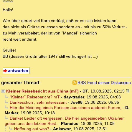
Views
Hallo!
Wer über derart viel Korn verfügt, daß er es sich leisten kann,
das nicht als Grütze zu essen sondern es - mit bis zu 50% Verlust -
zu Mehl verarbeitet, der ist von "Mangel" sicherlich
recht weit entfernt.
Grüße!
BB (dessen Großmutter 1947 still verhungert ist ...)
antworten
gesamter Thread:
RSS-Feed dieser Diskussion
Kleiner Reisebericht aus China (mT)
-
DT
,
19.08.2025, 02:15
"Kleiner" Reisebericht? mT
-
day-trader
,
19.08.2025, 04:03
Dankeschön , sehr interessant
-
Joe68
,
19.08.2025, 06:36
Hier die Meinung eines Foristen aus einem anderen Forum,
-
D-
Marker
,
19.08.2025, 10:18
Danke! Leider oft vergessen. Die hier angesiedelten Ukrainer
geben uns den letzten Rest.
-
Plancius
,
19.08.2025, 11:05
Hoffnung auf was?
-
Ankawor
,
19.08.2025, 12:51