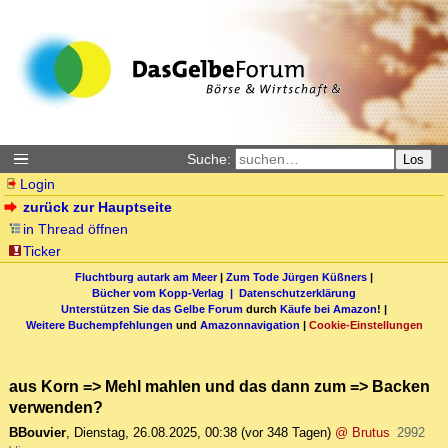
Suche:
Los
Login
zurück zur Hauptseite
in Thread öffnen
Ticker
Fluchtburg autark am Meer
|
Zum Tode Jürgen Küßners
|
Bücher vom Kopp-Verlag |
Datenschutzerklärung
Unterstützen Sie das Gelbe Forum
durch
Käufe bei Amazon
! |
Weitere Buchempfehlungen
und
Amazonnavigation
|
Cookie-Einstellungen
aus Korn => Mehl mahlen und das dann zum => Backen
verwenden?
BBouvier
,
Dienstag, 26.08.2025, 00:38
(vor 348 Tagen)
@ Brutus
2992