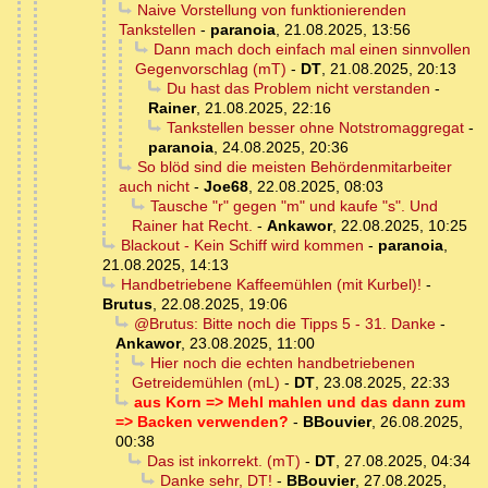
Naive Vorstellung von funktionierenden
Tankstellen
-
paranoia
,
21.08.2025, 13:56
Dann mach doch einfach mal einen sinnvollen
Gegenvorschlag (mT)
-
DT
,
21.08.2025, 20:13
Du hast das Problem nicht verstanden
-
Rainer
,
21.08.2025, 22:16
Tankstellen besser ohne Notstromaggregat
-
paranoia
,
24.08.2025, 20:36
So blöd sind die meisten Behördenmitarbeiter
auch nicht
-
Joe68
,
22.08.2025, 08:03
Tausche "r" gegen "m" und kaufe "s". Und
Rainer hat Recht.
-
Ankawor
,
22.08.2025, 10:25
Blackout - Kein Schiff wird kommen
-
paranoia
,
21.08.2025, 14:13
Handbetriebene Kaffeemühlen (mit Kurbel)!
-
Brutus
,
22.08.2025, 19:06
@Brutus: Bitte noch die Tipps 5 - 31. Danke
-
Ankawor
,
23.08.2025, 11:00
Hier noch die echten handbetriebenen
Getreidemühlen (mL)
-
DT
,
23.08.2025, 22:33
aus Korn => Mehl mahlen und das dann zum
=> Backen verwenden?
-
BBouvier
,
26.08.2025,
00:38
Das ist inkorrekt. (mT)
-
DT
,
27.08.2025, 04:34
Danke sehr, DT!
-
BBouvier
,
27.08.2025,