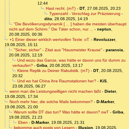
12:44
Hast recht. (mT)
-
DT
,
27.08.2025, 20:23
Typenzahl - Vorschlag zur Präzisierung
-
dito
,
28.08.2025, 14:19
"Die Bevölkerungsdynamik [ ... ] haben die meisten überhaupt
nicht auf dem Schirm." Die Täter schon, nur ...
-
neptun
,
20.08.2025, 00:36
+1 Einer dieser wirklich wertvollen Texte. oT.
-
Revoluzzer
,
19.08.2025, 15:11
"Sicher, sicher" - Zitat aus "Hausmeister Krause"
-
paranoia
,
20.08.2025, 12:19
Und wozu das Ganze, was hätte er davon uns für dumm zu
verkaufen?
-
Griba
,
20.08.2025, 13:17
Kleine Replik zu Deiner Rabulistik. (mT)
-
DT
,
20.08.2025,
20:32
Und wo hat China ihre Raumstationen her?
-
KiS
,
23.08.2025, 06:27
wenn man die Leistungswilligen nicht machen läßt
-
Dieter
,
19.08.2025, 17:34
Noch mehr hier, die solche Mails bekommen?
-
D-Marker
,
19.08.2025, 21:00
Warum sollte DT das tun? Was hätte er davon? owT
-
Griba
,
19.08.2025, 21:23
Eben
-
D-Marker
,
19.08.2025, 21:31
bekomme auch posts von Lesern
-
Illusion
,
19.08.2025,