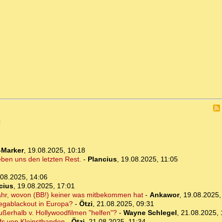
-Marker
,
19.08.2025, 10:18
eben uns den letzten Rest.
-
Plancius
,
19.08.2025, 11:05
.08.2025, 14:06
cius
,
19.08.2025, 17:01
Jahr, wovon (BB!) keiner was mitbekommen hat
-
Ankawor
,
19.08.2025,
Megablackout in Europa?
-
Ötzi
,
21.08.2025, 09:31
ßerhalb v. Hollywoodfilmen "helfen"?
-
Wayne Schlegel
,
21.08.2025, 
efs von Kleinstbanden
-
Ötzi
,
21.08.2025, 11:34