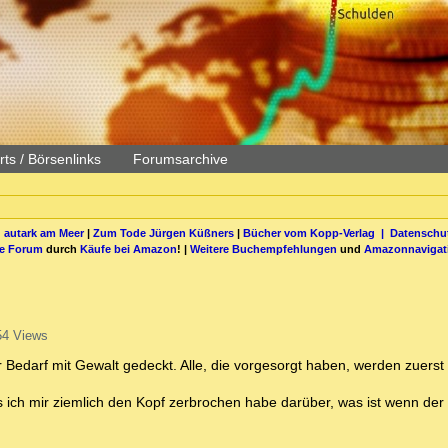
ts / Börsenlinks
Forumsarchive
 autark am Meer
|
Zum Tode Jürgen Küßners
|
Bücher vom Kopp-Verlag |
Datenschut
be Forum
durch
Käufe bei Amazon
! |
Weitere Buchempfehlungen
und
Amazonnavigat
54 Views
darf mit Gewalt gedeckt. Alle, die vorgesorgt haben, werden zuerst 
ss ich mir ziemlich den Kopf zerbrochen habe darüber, was ist wenn der