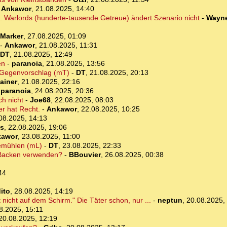
-
Ankawor
,
21.08.2025, 14:40
. Warlords (hunderte-tausende Getreue) ändert Szenario nicht
-
Wayne
-Marker
,
27.08.2025, 01:09
-
Ankawor
,
21.08.2025, 11:31
DT
,
21.08.2025, 12:49
en
-
paranoia
,
21.08.2025, 13:56
 Gegenvorschlag (mT)
-
DT
,
21.08.2025, 20:13
ainer
,
21.08.2025, 22:16
-
paranoia
,
24.08.2025, 20:36
ch nicht
-
Joe68
,
22.08.2025, 08:03
er hat Recht.
-
Ankawor
,
22.08.2025, 10:25
08.2025, 14:13
us
,
22.08.2025, 19:06
kawor
,
23.08.2025, 11:00
demühlen (mL)
-
DT
,
23.08.2025, 22:33
 Backen verwenden?
-
BBouvier
,
26.08.2025, 00:38
44
ito
,
28.08.2025, 14:19
nicht auf dem Schirm." Die Täter schon, nur ...
-
neptun
,
20.08.2025,
8.2025, 15:11
20.08.2025, 12:19