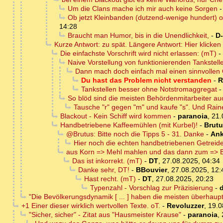
Um die Clans mache ich mir auch keine Sorgen
Ob jetzt Kleinbanden (dutzend-wenige hundert) o
14:28
Braucht man Humor, bis in die Unendlichkeit,
-
D
Kurze Antwort: zu spät. Längere Antwort: Hier klicken
Die einfachste Vorschrift wird nicht erlassen: (mT)
-
Naive Vorstellung von funktionierenden Tankstell
Dann mach doch einfach mal einen sinnvollen
Du hast das Problem nicht verstanden
-
R
Tankstellen besser ohne Notstromaggregat
So blöd sind die meisten Behördenmitarbeiter au
Tausche "r" gegen "m" und kaufe "s". Und Rain
Blackout - Kein Schiff wird kommen
-
paranoia
,
21.
Handbetriebene Kaffeemühlen (mit Kurbel)!
-
Brut
@Brutus: Bitte noch die Tipps 5 - 31. Danke
-
An
Hier noch die echten handbetriebenen Getrei
aus Korn => Mehl mahlen und das dann zum =>
Das ist inkorrekt. (mT)
-
DT
,
27.08.2025, 04:34
Danke sehr, DT!
-
BBouvier
,
27.08.2025, 12:
Hast recht. (mT)
-
DT
,
27.08.2025, 20:23
Typenzahl - Vorschlag zur Präzisierung
-
d
"Die Bevölkerungsdynamik [ ... ] haben die meisten überhaupt 
+1 Einer dieser wirklich wertvollen Texte. oT.
-
Revoluzzer
,
19.0
"Sicher, sicher" - Zitat aus "Hausmeister Krause"
-
paranoia
,