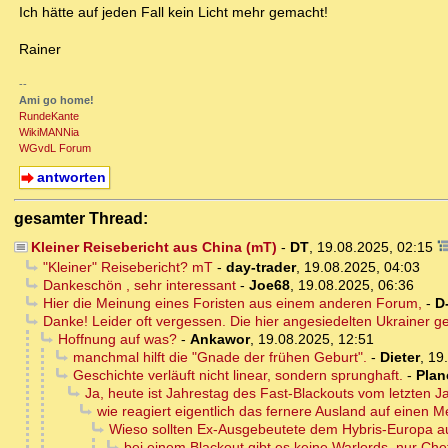
Ich hätte auf jeden Fall kein Licht mehr gemacht!
Rainer
--
Ami go home!
RundeKante
WikiMANNia
WGvdL Forum
antworten
gesamter Thread:
Kleiner Reisebericht aus China (mT)
-
DT
,
19.08.2025, 02:15
"Kleiner" Reisebericht? mT
-
day-trader
,
19.08.2025, 04:03
Dankeschön , sehr interessant
-
Joe68
,
19.08.2025, 06:36
Hier die Meinung eines Foristen aus einem anderen Forum,
-
D
Danke! Leider oft vergessen. Die hier angesiedelten Ukrainer g
Hoffnung auf was?
-
Ankawor
,
19.08.2025, 12:51
manchmal hilft die "Gnade der frühen Geburt".
-
Dieter
,
19
Geschichte verläuft nicht linear, sondern sprunghaft.
-
Plan
Ja, heute ist Jahrestag des Fast-Blackouts vom letzten 
wie reagiert eigentlich das fernere Ausland auf einen 
Wieso sollten Ex-Ausgebeutete dem Hybris-Europa au
bei einem Blackout gibt es keine Warlords, nur Ch