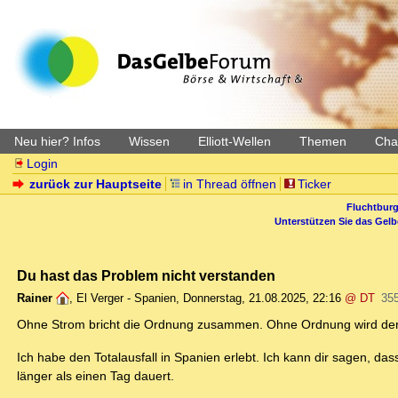
Neu hier? Infos
Wissen
Elliott-Wellen
Themen
Char
Login
zurück zur Hauptseite
in Thread öffnen
Ticker
Fluchtburg
Unterstützen Sie das Gel
Du hast das Problem nicht verstanden
Rainer
,
El Verger - Spanien
,
Donnerstag, 21.08.2025, 22:16
@ DT
35
Ohne Strom bricht die Ordnung zusammen. Ohne Ordnung wird der Be
Ich habe den Totalausfall in Spanien erlebt. Ich kann dir sagen, da
länger als einen Tag dauert.