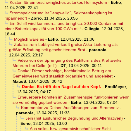
Kosten für ein erschwingliches autarkes Heimsystem
-
Echo
,
11.04.2025, 22:41
Stromspeicherung ist "langweilig", Sektorenkopplung ist
"spannend"!
-
Zorro
,
11.04.2025, 23:56
Ein Schiff wird kommen... und bringt ca. 20.000 Container mit
einer Batteriekapazität von 100 GWh mit!
-
Ciliegia
,
12.04.2025,
18:44
Möglich wäre es
-
Echo
,
12.04.2025, 21:06
Zufallsstrom-Lobbyist verkauft große Akku-Lieferung als
größte Erfindung seit geschnittenem Brot
-
paranoia
,
12.04.2025, 23:17
Video von der Sprengung des Kühlturms des Kraftwerks
Mehrum bei Celle. (mT)
-
DT
,
13.04.2025, 00:11
Danke! Dieser schäbige, hochkriminelle Betrug am
Gemeinwesen wird staatlich organisiert und angeleitet
-
MausS
,
13.04.2025, 00:42
Danke. Es trifft den Nagel auf den Kopf.
-
FredMeyer
,
13.04.2025, 04:17
Erneuerbare könnten im Zusammenspiel funktionieren wenn
sie vernünftig geplant würden
-
Echo
,
13.04.2025, 07:04
Kommentar zu Deinen Ausführungen zum Stromnetz
-
paranoia
,
13.04.2025, 11:33
Jein (mit ausführlicher Begründung und Alternativen)
-
Echo
,
13.04.2025, 13:00
Aus volks- bzw. gesamtwirtschaftlicher Sicht