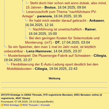
Steht doch hier schon seit anno dubak, also mind.
15 Jahren
-
Brutus
,
16.04.2025, 09:04
Leserzuschrift zum Thema "nachführbare PV-
Anlage"
-
paranoia
,
16.04.2025, 10:35
Ihr habt mich wieder darauf gebracht
-
Ankawor
,
16.04.2025, 12:16
Nachführung ist unwirtschaftlich
-
Rainer
,
16.04.2025, 15:00
Bei den geringen Kosten für Solarmodule und
Montierung: (mT)
-
DT
,
17.04.2025, 03:04
So ein Speicher, den man 1 mal im Jahr nutzt, ist letztlich
unbezahlbar
-
Lenz-Hannover
,
14.04.2025, 23:37
Musterbeispiel: Die Plusenergie-Fabrik auf Schwaben
-
Ciliegia
,
19.04.2025, 22:27
Flexibilisierung der E-Auto-Ladung spart deutlich bei den
Mobilitätskosten
-
Ciliegia
,
19.04.2025, 22:43
Werbung
257375 Einträge in 18362 Threads, 975 registrierte Benutzer, 4551 Benutzer online (4
registrierte, 4547 Gäste)
Forumszeit: 07.08.2026, 23:14 (Europe/Berlin)
RSS Einträge
RSS Threads
Kontakt