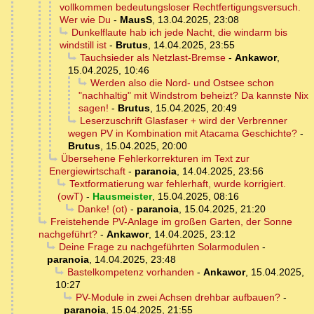
vollkommen bedeutungsloser Rechtfertigungsversuch.
Wer wie Du
-
MausS
,
13.04.2025, 23:08
Dunkelflaute hab ich jede Nacht, die windarm bis
windstill ist
-
Brutus
,
14.04.2025, 23:55
Tauchsieder als Netzlast-Bremse
-
Ankawor
,
15.04.2025, 10:46
Werden also die Nord- und Ostsee schon
"nachhaltig" mit Windstrom beheizt? Da kannste Nix
sagen!
-
Brutus
,
15.04.2025, 20:49
Leserzuschrift Glasfaser + wird der Verbrenner
wegen PV in Kombination mit Atacama Geschichte?
-
Brutus
,
15.04.2025, 20:00
Übersehene Fehlerkorrekturen im Text zur
Energiewirtschaft
-
paranoia
,
14.04.2025, 23:56
Textformatierung war fehlerhaft, wurde korrigiert.
(owT)
-
Hausmeister
,
15.04.2025, 08:16
Danke! (ot)
-
paranoia
,
15.04.2025, 21:20
Freistehende PV-Anlage im großen Garten, der Sonne
nachgeführt?
-
Ankawor
,
14.04.2025, 23:12
Deine Frage zu nachgeführten Solarmodulen
-
paranoia
,
14.04.2025, 23:48
Bastelkompetenz vorhanden
-
Ankawor
,
15.04.2025,
10:27
PV-Module in zwei Achsen drehbar aufbauen?
-
paranoia
,
15.04.2025, 21:55