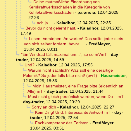
Deine mutmaßliche Einordnung von
Kernkraftwerksschäden in die Kategorie von
Kohlekraftwerksschäden
-
paranoia
,
12.04.2025,
22:26
ach ja ...
-
Kaladhor
,
12.04.2025, 22:35
Bevor du nicht gelernt hast,
-
Kaladhor
,
12.04.2025,
17:49
Lesen, Verstehen, Antworten! Das sollte jeder stets
von sich selber fordern, bevor.....
-
FredMeyer
,
13.04.2025, 03:11
"Ein Windrad fällt maximal um...", so so mVmT
-
day-
trader
,
12.04.2025, 14:59
Und?
-
Kaladhor
,
12.04.2025, 17:55
Warum nicht sachlich? Was soll eine derartige
Polemik? So jedenfalls bitte nicht! (owT)
-
Hausmeister
,
12.04.2025, 18:36
Moin Hausmeister, eine Frage bitte (eigentlich an
Alle) mT
-
day-trader
,
12.04.2025, 21:44
Must nicht gleich persönlich werden, wenn Du... mT
-
day-trader
,
12.04.2025, 20:29
Sorry an dich
-
Kaladhor
,
12.04.2025, 22:27
Kein Ding! Und: Interessante Antwort mT
-
day-
trader
,
12.04.2025, 22:54
Fachkompetenz der Foristen
-
FredMeyer
,
13.04.2025, 03:51