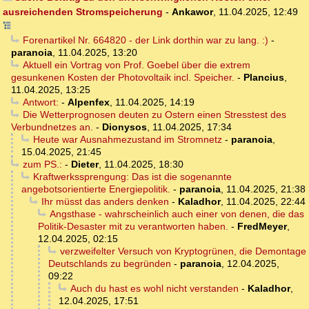
ausreichenden Stromspeicherung
-
Ankawor
,
11.04.2025, 12:49
Forenartikel Nr. 664820 - der Link dorthin war zu lang. :)
-
paranoia
,
11.04.2025, 13:20
Aktuell ein Vortrag von Prof. Goebel über die extrem
gesunkenen Kosten der Photovoltaik incl. Speicher.
-
Plancius
,
11.04.2025, 13:25
Antwort:
-
Alpenfex
,
11.04.2025, 14:19
Die Wetterprognosen deuten zu Ostern einen Stresstest des
Verbundnetzes an.
-
Dionysos
,
11.04.2025, 17:34
Heute war Ausnahmezustand im Stromnetz
-
paranoia
,
15.04.2025, 21:45
zum PS.:
-
Dieter
,
11.04.2025, 18:30
Kraftwerkssprengung: Das ist die sogenannte
angebotsorientierte Energiepolitik.
-
paranoia
,
11.04.2025, 21:38
Ihr müsst das anders denken
-
Kaladhor
,
11.04.2025, 22:44
Angsthase - wahrscheinlich auch einer von denen, die das
Politik-Desaster mit zu verantworten haben.
-
FredMeyer
,
12.04.2025, 02:15
verzweifelter Versuch von Kryptogrünen, die Demontage
Deutschlands zu begründen
-
paranoia
,
12.04.2025,
09:22
Auch du hast es wohl nicht verstanden
-
Kaladhor
,
12.04.2025, 17:51