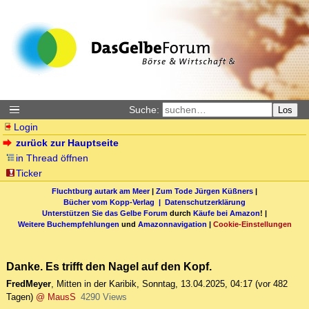
Suche:
Los
Login
zurück zur Hauptseite
in Thread öffnen
Ticker
Fluchtburg autark am Meer
|
Zum Tode Jürgen Küßners
|
Bücher vom Kopp-Verlag |
Datenschutzerklärung
Unterstützen Sie das Gelbe Forum
durch
Käufe bei Amazon
! |
Weitere Buchempfehlungen
und
Amazonnavigation
|
Cookie-Einstellungen
Danke. Es trifft den Nagel auf den Kopf.
FredMeyer
,
Mitten in der Karibik
,
Sonntag, 13.04.2025, 04:17
(vor 482
Tagen)
@ MausS
4290 Views