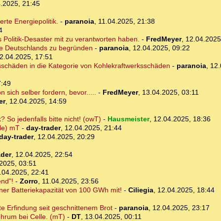
.2025, 21:45
rte Energiepolitik.
-
paranoia
,
11.04.2025, 21:38
4
 Politik-Desaster mit zu verantworten haben.
-
FredMeyer
,
12.04.2025
ge Deutschlands zu begründen
-
paranoia
,
12.04.2025, 09:22
2.04.2025, 17:51
schäden in die Kategorie von Kohlekraftwerksschäden
-
paranoia
,
12.
7:49
 sich selber fordern, bevor.....
-
FredMeyer
,
13.04.2025, 03:11
er
,
12.04.2025, 14:59
 So jedenfalls bitte nicht! (owT)
-
Hausmeister
,
12.04.2025, 18:36
lle) mT
-
day-trader
,
12.04.2025, 21:44
day-trader
,
12.04.2025, 20:29
ader
,
12.04.2025, 22:54
2025, 03:51
.04.2025, 22:41
end"!
-
Zorro
,
11.04.2025, 23:56
iner Batteriekapazität von 100 GWh mit!
-
Ciliegia
,
12.04.2025, 18:44
te Erfindung seit geschnittenem Brot
-
paranoia
,
12.04.2025, 23:17
hrum bei Celle. (mT)
-
DT
,
13.04.2025, 00:11