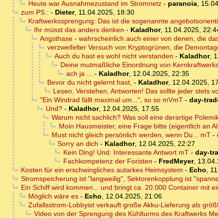
Heute war Ausnahmezustand im Stromnetz
-
paranoia
,
15.04
zum PS.:
-
Dieter
,
11.04.2025, 18:30
Kraftwerkssprengung: Das ist die sogenannte angebotsorientie
Ihr müsst das anders denken
-
Kaladhor
,
11.04.2025, 22:4
Angsthase - wahrscheinlich auch einer von denen, die das
verzweifelter Versuch von Kryptogrünen, die Demonta
Auch du hast es wohl nicht verstanden
-
Kaladhor
,
1
Deine mutmaßliche Einordnung von Kernkraftwerks
ach ja ...
-
Kaladhor
,
12.04.2025, 22:35
Bevor du nicht gelernt hast,
-
Kaladhor
,
12.04.2025, 1
Lesen, Verstehen, Antworten! Das sollte jeder stets von
"Ein Windrad fällt maximal um...", so so mVmT
-
day-trad
Und?
-
Kaladhor
,
12.04.2025, 17:55
Warum nicht sachlich? Was soll eine derartige Polemik?
Moin Hausmeister, eine Frage bitte (eigentlich an A
Must nicht gleich persönlich werden, wenn Du... mT
-
Sorry an dich
-
Kaladhor
,
12.04.2025, 22:27
Kein Ding! Und: Interessante Antwort mT
-
day-tr
Fachkompetenz der Foristen
-
FredMeyer
,
13.04.
Kosten für ein erschwingliches autarkes Heimsystem
-
Echo
,
11
Stromspeicherung ist "langweilig", Sektorenkopplung ist "spann
Ein Schiff wird kommen... und bringt ca. 20.000 Container mit e
Möglich wäre es
-
Echo
,
12.04.2025, 21:06
Zufallsstrom-Lobbyist verkauft große Akku-Lieferung als größ
Video von der Sprengung des Kühlturms des Kraftwerks Me