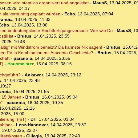
sen wird staatlich organisiert und angeleitet
-
MausS
,
13.04.2025, 0
.04.2025, 04:17
sie vernünftig geplant würden
-
Echo
,
13.04.2025, 07:04
ranoia
,
13.04.2025, 11:33
Echo
,
13.04.2025, 13:00
ommen bedeutungsloser Rechtfertigungsversuch. Wer wie Du
-
MausS
,
13
till ist
-
Brutus
,
14.04.2025, 23:55
.2025, 10:46
ltig" mit Windstrom beheizt? Da kannste Nix sagen!
-
Brutus
,
15.04.2
egen PV in Kombination mit Atacama Geschichte?
-
Brutus
,
15.04.2025,
chaft
-
paranoia
,
14.04.2025, 23:56
T)
-
Hausmeister
,
15.04.2025, 08:16
chgeführt?
-
Ankawor
,
14.04.2025, 23:12
a
,
14.04.2025, 23:48
 10:27
anoia
,
15.04.2025, 21:55
. 15 Jahren
-
Brutus
,
16.04.2025, 09:04
e"
-
paranoia
,
16.04.2025, 10:35
16.04.2025, 12:16
.2025, 15:00
tierung: (mT)
-
DT
,
17.04.2025, 03:04
zahlbar
-
Lenz-Hannover
,
14.04.2025, 23:37
,
19.04.2025, 22:27
litätskosten
-
Ciliegia
,
19.04.2025, 22:43