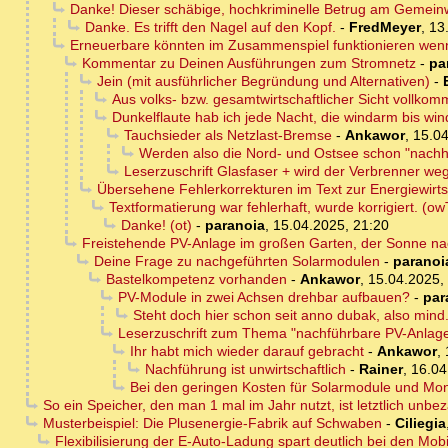
Danke! Dieser schäbige, hochkriminelle Betrug am Gemeinwe
Danke. Es trifft den Nagel auf den Kopf.
-
FredMeyer
,
13
Erneuerbare könnten im Zusammenspiel funktionieren wenn 
Kommentar zu Deinen Ausführungen zum Stromnetz
-
pa
Jein (mit ausführlicher Begründung und Alternativen)
-
Aus volks- bzw. gesamtwirtschaftlicher Sicht vollk
Dunkelflaute hab ich jede Nacht, die windarm bis winds
Tauchsieder als Netzlast-Bremse
-
Ankawor
,
15.04
Werden also die Nord- und Ostsee schon "nachha
Leserzuschrift Glasfaser + wird der Verbrenner w
Übersehene Fehlerkorrekturen im Text zur Energiewirts
Textformatierung war fehlerhaft, wurde korrigiert. (ow
Danke! (ot)
-
paranoia
,
15.04.2025, 21:20
Freistehende PV-Anlage im großen Garten, der Sonne na
Deine Frage zu nachgeführten Solarmodulen
-
paranoi
Bastelkompetenz vorhanden
-
Ankawor
,
15.04.2025,
PV-Module in zwei Achsen drehbar aufbauen?
-
par
Steht doch hier schon seit anno dubak, also mind
Leserzuschrift zum Thema "nachführbare PV-Anlag
Ihr habt mich wieder darauf gebracht
-
Ankawor
,
Nachführung ist unwirtschaftlich
-
Rainer
,
16.04
Bei den geringen Kosten für Solarmodule und Mon
So ein Speicher, den man 1 mal im Jahr nutzt, ist letztlich unbe
Musterbeispiel: Die Plusenergie-Fabrik auf Schwaben
-
Ciliegia
Flexibilisierung der E-Auto-Ladung spart deutlich bei den Mobi