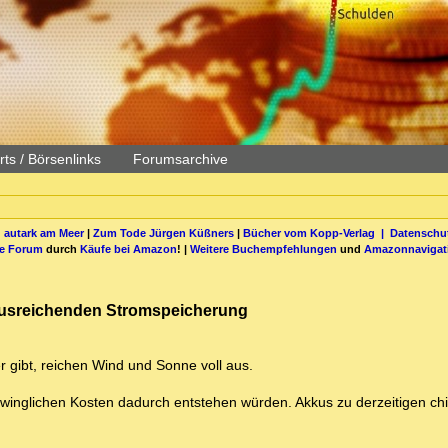
ts / Börsenlinks
Forumsarchive
 autark am Meer
|
Zum Tode Jürgen Küßners
|
Bücher vom Kopp-Verlag |
Datenschut
be Forum
durch
Käufe bei Amazon
! |
Weitere Buchempfehlungen
und
Amazonnavigat
 ausreichenden Stromspeicherung
er gibt, reichen Wind und Sonne voll aus.
hwinglichen Kosten dadurch entstehen würden. Akkus zu derzeitigen ch