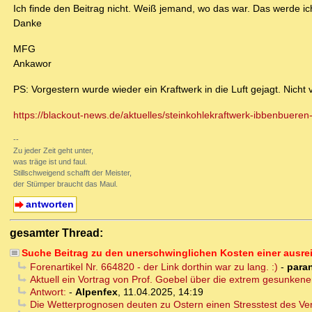
Ich finde den Beitrag nicht. Weiß jemand, wo das war. Das werde ic
Danke
MFG
Ankawor
PS: Vorgestern wurde wieder ein Kraftwerk in die Luft gejagt. Nicht
https://blackout-news.de/aktuelles/steinkohlekraftwerk-ibbenbueren
--
Zu jeder Zeit geht unter,
was träge ist und faul.
Stillschweigend schafft der Meister,
der Stümper braucht das Maul.
antworten
gesamter Thread:
Suche Beitrag zu den unerschwinglichen Kosten einer ausr
Forenartikel Nr. 664820 - der Link dorthin war zu lang. :)
-
para
Aktuell ein Vortrag von Prof. Goebel über die extrem gesunkenen
Antwort:
-
Alpenfex
,
11.04.2025, 14:19
Die Wetterprognosen deuten zu Ostern einen Stresstest des Ve