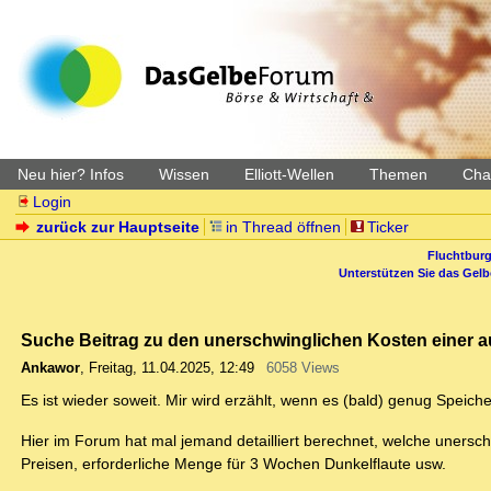
Neu hier? Infos
Wissen
Elliott-Wellen
Themen
Char
Login
zurück zur Hauptseite
in Thread öffnen
Ticker
Fluchtburg
Unterstützen Sie das Gel
Suche Beitrag zu den unerschwinglichen Kosten einer
Ankawor
,
Freitag, 11.04.2025, 12:49
6058 Views
Es ist wieder soweit. Mir wird erzählt, wenn es (bald) genug Speich
Hier im Forum hat mal jemand detailliert berechnet, welche unersc
Preisen, erforderliche Menge für 3 Wochen Dunkelflaute usw.