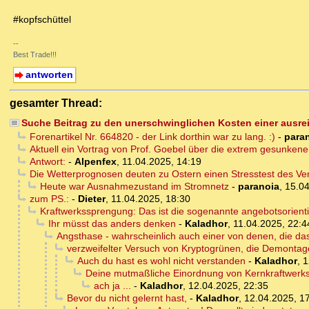
#kopfschüttel
--
Best Trade!!!
antworten
gesamter Thread:
Suche Beitrag zu den unerschwinglichen Kosten einer ausr
Forenartikel Nr. 664820 - der Link dorthin war zu lang. :)
-
para
Aktuell ein Vortrag von Prof. Goebel über die extrem gesunkenen
Antwort:
-
Alpenfex
,
11.04.2025, 14:19
Die Wetterprognosen deuten zu Ostern einen Stresstest des Ve
Heute war Ausnahmezustand im Stromnetz
-
paranoia
,
15.04
zum PS.:
-
Dieter
,
11.04.2025, 18:30
Kraftwerkssprengung: Das ist die sogenannte angebotsorientie
Ihr müsst das anders denken
-
Kaladhor
,
11.04.2025, 22:4
Angsthase - wahrscheinlich auch einer von denen, die das
verzweifelter Versuch von Kryptogrünen, die Demonta
Auch du hast es wohl nicht verstanden
-
Kaladhor
,
1
Deine mutmaßliche Einordnung von Kernkraftwerks
ach ja ...
-
Kaladhor
,
12.04.2025, 22:35
Bevor du nicht gelernt hast,
-
Kaladhor
,
12.04.2025, 1