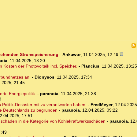
eichenden Stromspeicherung
-
Ankawor
,
11.04.2025, 12:49
noia
,
11.04.2025, 13:20
 Kosten der Photovoltaik incl. Speicher.
-
Plancius
,
11.04.2025, 13:25
rbundnetzes an.
-
Dionysos
,
11.04.2025, 17:34
.2025, 21:45
rte Energiepolitik.
-
paranoia
,
11.04.2025, 21:38
4
 Politik-Desaster mit zu verantworten haben.
-
FredMeyer
,
12.04.2025
ge Deutschlands zu begründen
-
paranoia
,
12.04.2025, 09:22
2.04.2025, 17:51
schäden in die Kategorie von Kohlekraftwerksschäden
-
paranoia
,
12.
7:49