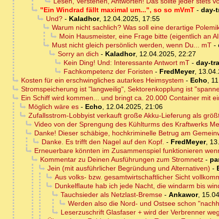
Lesen, Verstehen, Antworten! Das sollte jeder stets von
"Ein Windrad fällt maximal um...", so so mVmT
-
day-t
Und?
-
Kaladhor
,
12.04.2025, 17:55
Warum nicht sachlich? Was soll eine derartige Polemik?
Moin Hausmeister, eine Frage bitte (eigentlich an A
Must nicht gleich persönlich werden, wenn Du... mT
-
Sorry an dich
-
Kaladhor
,
12.04.2025, 22:27
Kein Ding! Und: Interessante Antwort mT
-
day-tr
Fachkompetenz der Foristen
-
FredMeyer
,
13.04.
Kosten für ein erschwingliches autarkes Heimsystem
-
Echo
,
11
Stromspeicherung ist "langweilig", Sektorenkopplung ist "spann
Ein Schiff wird kommen... und bringt ca. 20.000 Container mit e
Möglich wäre es
-
Echo
,
12.04.2025, 21:06
Zufallsstrom-Lobbyist verkauft große Akku-Lieferung als größ
Video von der Sprengung des Kühlturms des Kraftwerks Me
Danke! Dieser schäbige, hochkriminelle Betrug am Gemeinwe
Danke. Es trifft den Nagel auf den Kopf.
-
FredMeyer
,
13
Erneuerbare könnten im Zusammenspiel funktionieren wenn 
Kommentar zu Deinen Ausführungen zum Stromnetz
-
pa
Jein (mit ausführlicher Begründung und Alternativen)
-
Aus volks- bzw. gesamtwirtschaftlicher Sicht vollk
Dunkelflaute hab ich jede Nacht, die windarm bis winds
Tauchsieder als Netzlast-Bremse
-
Ankawor
,
15.04
Werden also die Nord- und Ostsee schon "nachha
Leserzuschrift Glasfaser + wird der Verbrenner w