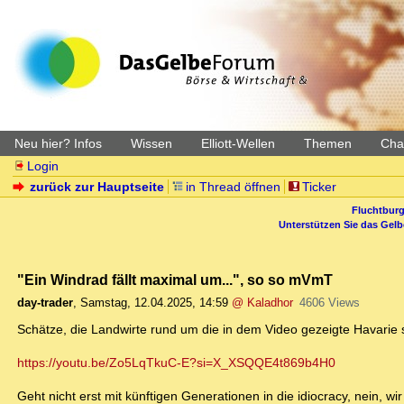
Neu hier? Infos
Wissen
Elliott-Wellen
Themen
Char
Login
zurück zur Hauptseite
in Thread öffnen
Ticker
Fluchtburg
Unterstützen Sie das Gel
"Ein Windrad fällt maximal um...", so so mVmT
day-trader
,
Samstag, 12.04.2025, 14:59
@ Kaladhor
4606 Views
Schätze, die Landwirte rund um die in dem Video gezeigte Havarie
https://youtu.be/Zo5LqTkuC-E?si=X_XSQQE4t869b4H0
Geht nicht erst mit künftigen Generationen in die idiocracy, nein, 