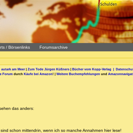
ts / Börsenlinks
Forumsarchive
 autark am Meer
|
Zum Tode Jürgen Küßners
|
Bücher vom Kopp-Verlag |
Datenschut
be Forum
durch
Käufe bei Amazon
! |
Weitere Buchempfehlungen
und
Amazonnavigat
 sehen das anders:
wir sind schon mittendrin, wenn ich so manche Annahmen hier lese!