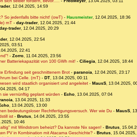
 sich selber fordern, bevor.....
-
FredMeyer
,
13.04.2025, 03:11
rader
,
12.04.2025, 14:59
 So jedenfalls bitte nicht! (owT)
-
Hausmeister
,
12.04.2025, 18:36
lle) mT
-
day-trader
,
12.04.2025, 21:44
day-trader
,
12.04.2025, 20:29
ader
,
12.04.2025, 22:54
2025, 03:51
.04.2025, 22:41
end"!
-
Zorro
,
11.04.2025, 23:56
iner Batteriekapazität von 100 GWh mit!
-
Ciliegia
,
12.04.2025, 18:44
te Erfindung seit geschnittenem Brot
-
paranoia
,
12.04.2025, 23:17
hrum bei Celle. (mT)
-
DT
,
13.04.2025, 00:11
sen wird staatlich organisiert und angeleitet
-
MausS
,
13.04.2025, 0
.04.2025, 04:17
sie vernünftig geplant würden
-
Echo
,
13.04.2025, 07:04
ranoia
,
13.04.2025, 11:33
Echo
,
13.04.2025, 13:00
ommen bedeutungsloser Rechtfertigungsversuch. Wer wie Du
-
MausS
,
13
till ist
-
Brutus
,
14.04.2025, 23:55
.2025, 10:46
ltig" mit Windstrom beheizt? Da kannste Nix sagen!
-
Brutus
,
15.04.2
egen PV in Kombination mit Atacama Geschichte?
-
Brutus
,
15.04.2025,