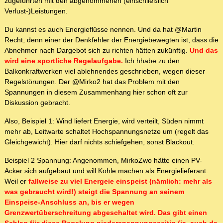
zugeführten mit den abgenommenen (einschließlich
Verlust-)Leistungen.
Du kannst es auch Energieflüsse nennen. Und da hat @Martin
Recht, denn einer der Denkfehler der Energiebewegten ist, dass die
Abnehmer nach Dargebot sich zu richten hätten zukünftig.
Und das
wird eine sportliche Regelaufgabe.
Ich hhabe zu den
Balkonkraftwerken viel ablehnendes geschrieben, wegen dieser
Regelstörungen. Der @Mirko2 hat das Problem mit den
Spannungen in diesem Zusammenhang hier schon oft zur
Diskussion gebracht.
Also, Beispiel 1: Wind liefert Energie, wird verteilt, Süden nimmt
mehr ab, Leitwarte schaltet Hochspannungsnetze um (regelt das
Gleichgewicht). Hier darf nichts schiefgehen, sonst Blackout.
Beispiel 2 Spannung: Angenommen, MirkoZwo hätte einen PV-
Acker sich aufgebaut und will Kohle machen als Energielieferant.
Weil er
fallweise zu viel Energeie einspeist (nämlich: mehr als
was gebraucht wird!) steigt die Spannung an seinem
Einspeise-Anschluss an, bis er wegen
Grenzwertüberschreitung abgeschaltet wird. Das gibt einen