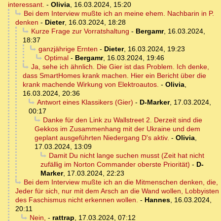
interessant.
-
Olivia
,
16.03.2024, 15:20
Bei dem Interview mußte ich an meine ehem. Nachbarin in P.
denken
-
Dieter
,
16.03.2024, 18:28
Kurze Frage zur Vorratshaltung
-
Bergamr
,
16.03.2024,
18:37
ganzjährige Ernten
-
Dieter
,
16.03.2024, 19:23
Optimal
-
Bergamr
,
16.03.2024, 19:46
Ja, sehe ich ähnlich. Die Gier ist das Problem. Ich denke,
dass SmartHomes krank machen. Hier ein Bericht über die
krank machende Wirkung von Elektroautos.
-
Olivia
,
16.03.2024, 20:36
Antwort eines Klassikers (Gier)
-
D-Marker
,
17.03.2024,
00:17
Danke für den Link zu Wallstreet 2. Derzeit sind die
Gekkos im Zusammenhang mit der Ukraine und dem
geplant ausgeführten Niedergang D's aktiv.
-
Olivia
,
17.03.2024, 13:09
Damit Du nicht lange suchen musst (Zeit hat nicht
zufällig im Norton Commander oberste Priorität)
-
D-
Marker
,
17.03.2024, 22:23
Bei dem Interview mußte ich an die Mitmenschen denken, die,
Jeder für sich, nur mit dem Arsch an die Wand wollen, Lobbyisten
des Faschismus nicht erkennen wollen.
-
Hannes
,
16.03.2024,
20:11
Nein,
-
rattrap
,
17.03.2024, 07:12