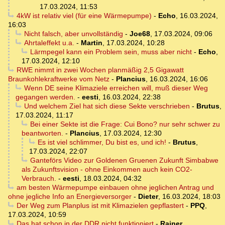
17.03.2024, 11:53
4kW ist relativ viel (für eine Wärmepumpe)
-
Echo
,
16.03.2024,
16:03
Nicht falsch, aber unvollständig
-
Joe68
,
17.03.2024, 09:06
Ahrtaleffekt u.a.
-
Martin
,
17.03.2024, 10:28
Lärmpegel kann ein Problem sein, muss aber nicht
-
Echo
,
17.03.2024, 12:10
RWE nimmt in zwei Wochen planmäßig 2,5 Gigawatt
Braunkohlekraftwerke vom Netz
-
Plancius
,
16.03.2024, 16:06
Wenn DE seine Klimaziele erreichen will, muß dieser Weg
gegangen werden.
-
eesti
,
16.03.2024, 22:38
Und welchem Ziel hat sich diese Sekte verschrieben
-
Brutus
,
17.03.2024, 11:17
Bei einer Sekte ist die Frage: Cui Bono? nur sehr schwer zu
beantworten.
-
Plancius
,
17.03.2024, 12:30
Es ist viel schlimmer, Du bist es, und ich!
-
Brutus
,
17.03.2024, 22:07
Ganteförs Video zur Goldenen Gruenen Zukunft Simbabwe
als Zukunftsvision - ohne Einkommen auch kein CO2-
Verbrauch.
-
eesti
,
18.03.2024, 04:32
am besten Wärmepumpe einbauen ohne jeglichen Antrag und
ohne jegliche Info an Energieversorger
-
Dieter
,
16.03.2024, 18:03
Der Weg zum Planplus ist mit Klimazielen gepflastert
-
PPQ
,
17.03.2024, 10:59
Das hat schon in der DDR nicht funktioniert
-
Rainer
,