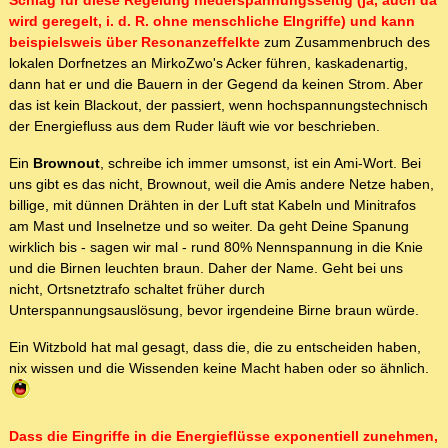
Schlag für diese Regelung niederspannungsseitig (ja, auch da
wird geregelt, i. d. R. ohne menschliche EIngriffe) und kann
beispielsweis über Resonanzeffelkte
zum Zusammenbruch des
lokalen Dorfnetzes an MirkoZwo's Acker führen, kaskadenartig,
dann hat er und die Bauern in der Gegend da keinen Strom. Aber
das ist kein Blackout, der passiert, wenn hochspannungstechnisch
der Energiefluss aus dem Ruder läuft wie vor beschrieben.
Ein
Brownout
, schreibe ich immer umsonst, ist ein Ami-Wort. Bei
uns gibt es das nicht, Brownout, weil die Amis andere Netze haben,
billige, mit dünnen Drähten in der Luft stat Kabeln und Minitrafos
am Mast und Inselnetze und so weiter. Da geht Deine Spanung
wirklich bis - sagen wir mal - rund 80% Nennspannung in die Knie
und die Birnen leuchten braun. Daher der Name. Geht bei uns
nicht, Ortsnetztrafo schaltet früher durch
Unterspannungsauslösung, bevor irgendeine Birne braun würde.
Ein Witzbold hat mal gesagt, dass die, die zu entscheiden haben,
nix wissen und die Wissenden keine Macht haben oder so ähnlich.
Dass die Eingriffe in die Energieflüsse exponentiell zunehmen,