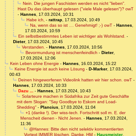
Nein. Die jungen Faschisten werden es nicht "lieben".
Hast Du das überhaupt gelesen ("viele Male gelesen")? owT
-
Hannes
,
17.03.2024, 10:31
Habe ich,
-
rattrap
,
17.03.2024, 10:49
Na, wenn das so ist .... Genehmigt! ;-) owT
-
Hannes
,
17.03.2024, 10:59
Ein selbstbestimmtes Leben ist wichtiger als Wohlstand.
-
Dieter
,
17.03.2024, 10:45
Verstanden.
-
Hannes
,
17.03.2024, 10:56
Bevormundung ist menschenfeindlich
-
Dieter
,
17.03.2024, 12:06
Kein Leben ohne Energie
-
Hannes
,
16.03.2024, 15:22
Keine Energie ist auch keine Lösung
-
D-Marker
,
17.03.2024,
00:43
Deinen hingeworfenen Videolink hatten wir hier schon. owT
-
Hannes
,
17.03.2024, 10:33
Dazu ...
-
Hannes
,
17.03.2024, 10:43
Solarteure machen in Südafrika zur Zeit gute Geschäfte
mit dem Slogan: "Say Goodbye to Eskom and Load-
Shedding"
-
Plancius
,
17.03.2024, 11:04
+1 (danke !). Der wiss-tech. Fortschritt soll m. E. der
Menscheit dienen - Nicht Jenen.
-
Hannes
,
17.03.2024,
11:36
@Hannes: Bitte den nicht selektiv kommentierten
Vortext IMMER löschen. Danke. HM
-
Hausmeister
,