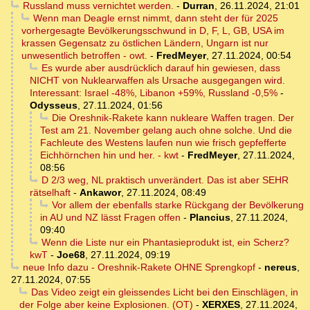
Russland muss vernichtet werden.
-
Durran
,
26.11.2024, 21:01
Wenn man Deagle ernst nimmt, dann steht der für 2025
vorhergesagte Bevölkerungsschwund in D, F, L, GB, USA im
krassen Gegensatz zu östlichen Ländern, Ungarn ist nur
unwesentlich betroffen - owt.
-
FredMeyer
,
27.11.2024, 00:54
Es wurde aber ausdrücklich darauf hin gewiesen, dass
NICHT von Nuklearwaffen als Ursache ausgegangen wird.
Interessant: Israel -48%, Libanon +59%, Russland -0,5%
-
Odysseus
,
27.11.2024, 01:56
Die Oreshnik-Rakete kann nukleare Waffen tragen. Der
Test am 21. November gelang auch ohne solche. Und die
Fachleute des Westens laufen nun wie frisch gepfefferte
Eichhörnchen hin und her. - kwt
-
FredMeyer
,
27.11.2024,
08:56
D 2/3 weg, NL praktisch unverändert. Das ist aber SEHR
rätselhaft
-
Ankawor
,
27.11.2024, 08:49
Vor allem der ebenfalls starke Rückgang der Bevölkerung
in AU und NZ lässt Fragen offen
-
Plancius
,
27.11.2024,
09:40
Wenn die Liste nur ein Phantasieprodukt ist, ein Scherz?
kwT
-
Joe68
,
27.11.2024, 09:19
neue Info dazu - Oreshnik-Rakete OHNE Sprengkopf
-
nereus
,
27.11.2024, 07:55
Das Video zeigt ein gleissendes Licht bei den Einschlägen, in
der Folge aber keine Explosionen. (OT)
-
XERXES
,
27.11.2024,