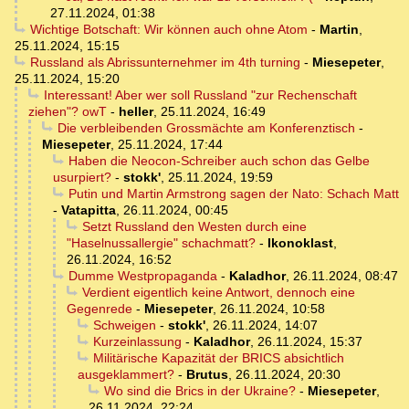
27.11.2024, 01:38
Wichtige Botschaft: Wir können auch ohne Atom
-
Martin
,
25.11.2024, 15:15
Russland als Abrissunternehmer im 4th turning
-
Miesepeter
,
25.11.2024, 15:20
Interessant! Aber wer soll Russland "zur Rechenschaft
ziehen"? owT
-
heller
,
25.11.2024, 16:49
Die verbleibenden Grossmächte am Konferenztisch
-
Miesepeter
,
25.11.2024, 17:44
Haben die Neocon-Schreiber auch schon das Gelbe
usurpiert?
-
stokk'
,
25.11.2024, 19:59
Putin und Martin Armstrong sagen der Nato: Schach Matt
-
Vatapitta
,
26.11.2024, 00:45
Setzt Russland den Westen durch eine
"Haselnussallergie" schachmatt?
-
Ikonoklast
,
26.11.2024, 16:52
Dumme Westpropaganda
-
Kaladhor
,
26.11.2024, 08:47
Verdient eigentlich keine Antwort, dennoch eine
Gegenrede
-
Miesepeter
,
26.11.2024, 10:58
Schweigen
-
stokk'
,
26.11.2024, 14:07
Kurzeinlassung
-
Kaladhor
,
26.11.2024, 15:37
Militärische Kapazität der BRICS absichtlich
ausgeklammert?
-
Brutus
,
26.11.2024, 20:30
Wo sind die Brics in der Ukraine?
-
Miesepeter
,
26.11.2024, 22:24