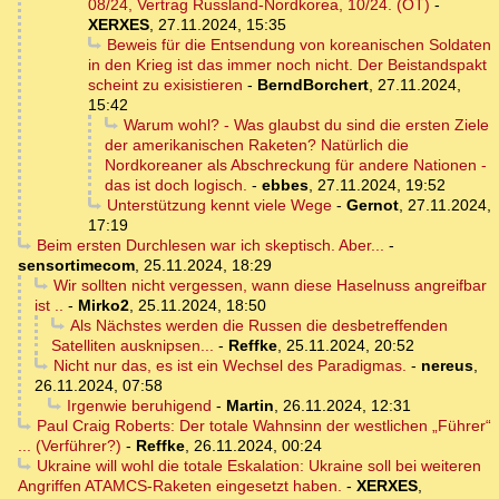
08/24, Vertrag Russland-Nordkorea, 10/24. (OT)
-
XERXES
,
27.11.2024, 15:35
Beweis für die Entsendung von koreanischen Soldaten
in den Krieg ist das immer noch nicht. Der Beistandspakt
scheint zu exisistieren
-
BerndBorchert
,
27.11.2024,
15:42
Warum wohl? - Was glaubst du sind die ersten Ziele
der amerikanischen Raketen? Natürlich die
Nordkoreaner als Abschreckung für andere Nationen -
das ist doch logisch.
-
ebbes
,
27.11.2024, 19:52
Unterstützung kennt viele Wege
-
Gernot
,
27.11.2024,
17:19
Beim ersten Durchlesen war ich skeptisch. Aber...
-
sensortimecom
,
25.11.2024, 18:29
Wir sollten nicht vergessen, wann diese Haselnuss angreifbar
ist ..
-
Mirko2
,
25.11.2024, 18:50
Als Nächstes werden die Russen die desbetreffenden
Satelliten ausknipsen...
-
Reffke
,
25.11.2024, 20:52
Nicht nur das, es ist ein Wechsel des Paradigmas.
-
nereus
,
26.11.2024, 07:58
Irgenwie beruhigend
-
Martin
,
26.11.2024, 12:31
Paul Craig Roberts: Der totale Wahnsinn der westlichen „Führer“
... (Verführer?)
-
Reffke
,
26.11.2024, 00:24
Ukraine will wohl die totale Eskalation: Ukraine soll bei weiteren
Angriffen ATAMCS-Raketen eingesetzt haben.
-
XERXES
,