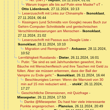
Nö. (owT)
-
neptun
,
28.11.2024, 01:02
Warum tragen alle bis auf Putin eine Maske? oT
-
Otto Lidenbrock
,
27.11.2024, 10:13
Leserzuschrift mit Links zur Chinaimpfe
-
Ikonoklast
,
27.11.2024, 06:44
Kissingers (und Schmidts von Google) neues Buch zur
Gehirn-Computer-Schnittstelle und gentechnischen
Verschlimmbesserungen am Menschen
-
Ikonoklast
,
27.11.2024, 21:02
Leserzuschrift mit Passus aus Deagle Liste
-
Ikonoklast
,
28.11.2024, 10:10
Migration und Remigration?
-
Ankawor
,
28.11.2024,
10:52
Lernfähigkeit Russlands
-
Dieter
,
26.11.2024, 16:01
Putin: "Sie sind es seit Jahrhunderten gewohnt, ihre
Bäuche mit Menschenfleisch und ihre Taschen mit Geld zu
füllen. Aber sie müssen erkennen, dass der Ball der
Vampire zu Ende geht."
-
Ikonoklast
,
26.11.2024, 16:44
Beschleunigtes Lernen: Wenn die Warnzeit von 30
min auf 15 min reduziert wird...
-
stokk'
,
26.11.2024,
17:27
Geschichtliche Dimensionen, mit Quizfrage
-
Miesepeter
,
26.11.2024, 17:53
Danke @Miesepeter. Du hast hier viele interessante
Punkte angesprochen.
-
Plancius
,
26.11.2024, 20:49