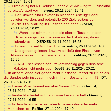
26.11.2024, 15:01
Eilmeldung bei RT Deutsch - nach ATACMS-Angriff – Russland
bereitet Antwort vor
-
nereus
,
26.11.2024, 15:41
Der Ukraine sind Raketen in niedriger 3-stelliger Zahl
geliefert worden, und potentielle 200 Ziele seitens der
US/NATO Aufklärung in Russland gefunden
-
Joe68
,
26.11.2024, 16:02
Wenn dies stimmt, haben die oberen Tausend in der
Ukraine ein großes Interesse an der Eskalation, da es
lukrativ ist....
-
XERXES
,
26.11.2024, 16:23
Downing Street Number 10
-
mabraton
,
26.11.2024, 16:05
Und gerade gelesen: Lawrow schließt den Einsatz von
Atomwaffen nicht mehr aus - na dann...
-
ebbes
,
26.11.2024,
16:36
NATO schliesst einen Präventivschlag gegen russische
Raketen nicht mehr aus
-
Joe68
,
26.11.2024, 20:21
In diesem Video hier gehen mehr russische Panzer zu Bruch als
die Bundeswehr insgesamt noch in ihrem Bestand hat. (mT)
-
DT
,
26.11.2024, 17:16
Dieses Video kommt mir aber "komisch" vor.
-
Gernot
,
26.11.2024, 17:38
Verdacht erhärtet sich: anonyme Leserzuschrift
-
Gernot
,
27.11.2024, 16:55
In dem Video verrecken elendst jeweils drei oder mehr
Menschen. ot
-
Reffke
,
27.11.2024, 17:40