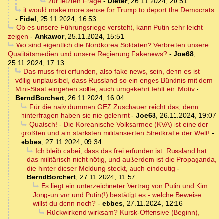
zur letzten Frage
-
Dieter
,
26.11.2024, 20:51
it would make more sense for Trump to deport the Democrats
-
Fidel
,
25.11.2024, 16:53
Ob es unsere Führungsriege versteht, kann Putin sehr leicht
zeigen
-
Ankawor
,
25.11.2024, 15:51
Wo sind eigentlich die Nordkorea Soldaten? Verbreiten unsere
Qualitätsmedien und unsere Regierung Fakenews?
-
Joe68
,
25.11.2024, 17:13
Das muss frei erfunden, also fake news, sein, denn es ist
völlig unplausibel, dass Russland so ein enges Bündnis mit dem
Mini-Staat eingehen sollte, auch umgekehrt fehlt ein Motiv
-
BerndBorchert
,
26.11.2024, 16:04
Für die naiv dummen GEZ Zuschauer reicht das, denn
hinterfragen haben sie nie gelenrnt
-
Joe68
,
26.11.2024, 19:07
Quatsch! - Die Koreanische Volksarmee (KVA) ist eine der
größten und am stärksten militarisierten Streitkräfte der Welt!
-
ebbes
,
27.11.2024, 09:34
Ich bleib dabei, dass das frei erfunden ist: Russland hat
das militärisch nicht nötig, und außerdem ist die Propaganda,
die hinter dieser Meldung steckt, auch eindeutig
-
BerndBorchert
,
27.11.2024, 11:57
Es liegt ein unterzeichneter Vertrag von Putin und Kim
Jong-un vor und Putin(!) bestätigt es - welche Beweise
willst du denn noch?
-
ebbes
,
27.11.2024, 12:16
Rückwirkend wirksam? Kursk-Offensive (Beginn),