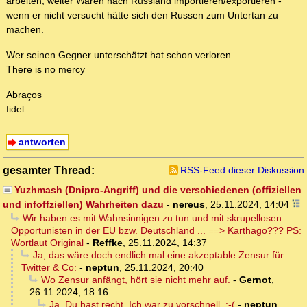
arbeiten, weiter Waren nach Russland importieren/exportieren -
wenn er nicht versucht hätte sich den Russen zum Untertan zu
machen.
Wer seinen Gegner unterschätzt hat schon verloren.
There is no mercy
Abraços
fidel
antworten
gesamter Thread:
RSS-Feed dieser Diskussion
Yuzhmash (Dnipro-Angriff) und die verschiedenen (offiziellen
und infoffziellen) Wahrheiten dazu
-
nereus
,
25.11.2024, 14:04
Wir haben es mit Wahnsinnigen zu tun und mit skrupellosen
Opportunisten in der EU bzw. Deutschland ... ==> Karthago??? PS:
Wortlaut Original
-
Reffke
,
25.11.2024, 14:37
Ja, das wäre doch endlich mal eine akzeptable Zensur für
Twitter & Co:
-
neptun
,
25.11.2024, 20:40
Wo Zensur anfängt, hört sie nicht mehr auf.
-
Gernot
,
26.11.2024, 18:16
Ja, Du hast recht. Ich war zu vorschnell. :-(
-
neptun
,