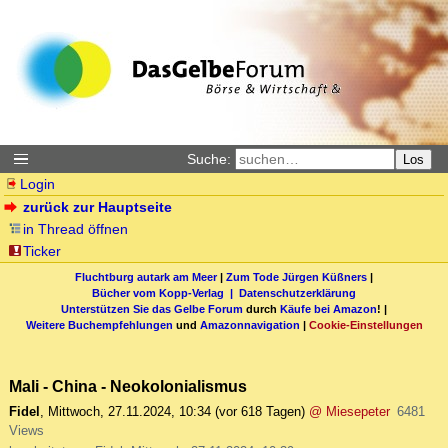
Suche:
Los
Login
zurück zur Hauptseite
in Thread öffnen
Ticker
Fluchtburg autark am Meer
|
Zum Tode Jürgen Küßners
|
Bücher vom Kopp-Verlag |
Datenschutzerklärung
Unterstützen Sie das Gelbe Forum
durch
Käufe bei Amazon
! |
Weitere Buchempfehlungen
und
Amazonnavigation
|
Cookie-Einstellungen
Mali - China - Neokolonialismus
Fidel
,
Mittwoch, 27.11.2024, 10:34
(vor 618 Tagen)
@ Miesepeter
6481
Views