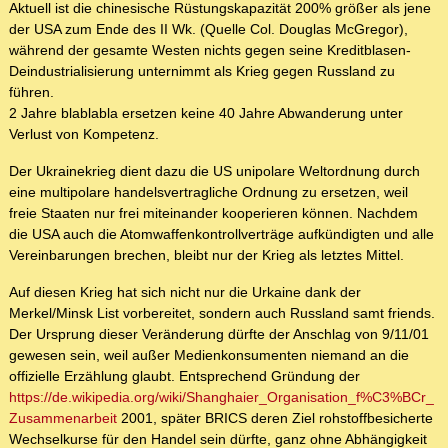
Aktuell ist die chinesische Rüstungskapazität 200% größer als jene
der USA zum Ende des II Wk. (Quelle Col. Douglas McGregor),
während der gesamte Westen nichts gegen seine Kreditblasen-
Deindustrialisierung unternimmt als Krieg gegen Russland zu
führen.
2 Jahre blablabla ersetzen keine 40 Jahre Abwanderung unter
Verlust von Kompetenz.
Der Ukrainekrieg dient dazu die US unipolare Weltordnung durch
eine multipolare handelsvertragliche Ordnung zu ersetzen, weil
freie Staaten nur frei miteinander kooperieren können. Nachdem
die USA auch die Atomwaffenkontrollverträge aufkündigten und alle
Vereinbarungen brechen, bleibt nur der Krieg als letztes Mittel.
Auf diesen Krieg hat sich nicht nur die Urkaine dank der
Merkel/Minsk List vorbereitet, sondern auch Russland samt friends.
Der Ursprung dieser Veränderung dürfte der Anschlag von 9/11/01
gewesen sein, weil außer Medienkonsumenten niemand an die
offizielle Erzählung glaubt. Entsprechend Gründung der
https://de.wikipedia.org/wiki/Shanghaier_Organisation_f%C3%BCr_
Zusammenarbeit
2001, später BRICS deren Ziel rohstoffbesicherte
Wechselkurse für den Handel sein dürfte, ganz ohne Abhängigkeit