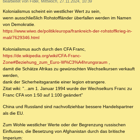
bearbeitet von Fidel, Mittwoch, 27.11.2024, 10:39
Kolonialismus scheint ein westlicher Wert zu sein,
wenn ausschließlich Rohstoffländer überfallen werden im Namen
von Demokratie.
https://www.wiwo.de/politik/europa/frankreich-der-rohstoffkrieg-in-
mali/7629346.html
Kolonialismus auch durch den CFA Franc,
https://de.wikipedia.org/wiki/CFA-Franc-
Zone#Beziehung_zum_Euro-W%C3%A4hrungsraum
,
damit die Schätze Afrikas zu gewünschten Wechselkursen verkauft
werden,
dank der Sicherheitsgarantie einer legion etrangere.
Zitat wiki: "...am 1. Januar 1994 wurde der Wechselkurs Franc zu
Franc CFA von 1:50 auf 1:100 geändert"
China und Russland sind nachvollziehbar bessere Handelspartner
als die EU.
Zum Wohle westlicher Werte oder der Begrenzung russischen
Einflusses, die Besetzung von Afghanistan durch das britische
Imperium: