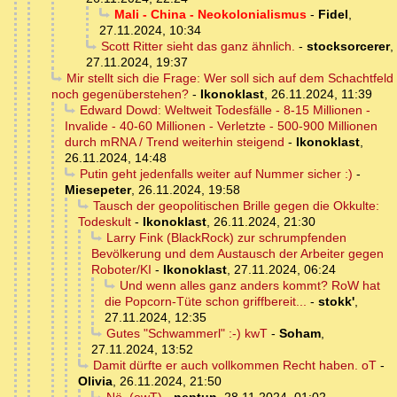
Mali - China - Neokolonialismus
-
Fidel
,
27.11.2024, 10:34
Scott Ritter sieht das ganz ähnlich.
-
stocksorcerer
,
27.11.2024, 19:37
Mir stellt sich die Frage: Wer soll sich auf dem Schachtfeld
noch gegenüberstehen?
-
Ikonoklast
,
26.11.2024, 11:39
Edward Dowd: Weltweit Todesfälle - 8-15 Millionen -
Invalide - 40-60 Millionen - Verletzte - 500-900 Millionen
durch mRNA / Trend weiterhin steigend
-
Ikonoklast
,
26.11.2024, 14:48
Putin geht jedenfalls weiter auf Nummer sicher :)
-
Miesepeter
,
26.11.2024, 19:58
Tausch der geopolitischen Brille gegen die Okkulte:
Todeskult
-
Ikonoklast
,
26.11.2024, 21:30
Larry Fink (BlackRock) zur schrumpfenden
Bevölkerung und dem Austausch der Arbeiter gegen
Roboter/KI
-
Ikonoklast
,
27.11.2024, 06:24
Und wenn alles ganz anders kommt? RoW hat
die Popcorn-Tüte schon griffbereit...
-
stokk'
,
27.11.2024, 12:35
Gutes "Schwammerl" :-) kwT
-
Soham
,
27.11.2024, 13:52
Damit dürfte er auch vollkommen Recht haben. oT
-
Olivia
,
26.11.2024, 21:50