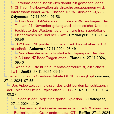
Es wurde aber ausdrücklich darauf hin gewiesen, dass
NICHT von Nuklearwaffen als Ursache ausgegangen wird.
Interessant: Israel -48%, Libanon +59%, Russland -0,5%
-
Odysseus
,
27.11.2024, 01:56
Die Oreshnik-Rakete kann nukleare Waffen tragen. Der
Test am 21. November gelang auch ohne solche. Und die
Fachleute des Westens laufen nun wie frisch gepfefferte
Eichhörnchen hin und her. - kwt
-
FredMeyer
,
27.11.2024,
08:56
D 2/3 weg, NL praktisch unverändert. Das ist aber SEHR
rätselhaft
-
Ankawor
,
27.11.2024, 08:49
Vor allem der ebenfalls starke Rückgang der Bevölkerung
in AU und NZ lässt Fragen offen
-
Plancius
,
27.11.2024,
09:40
Wenn die Liste nur ein Phantasieprodukt ist, ein Scherz?
kwT
-
Joe68
,
27.11.2024, 09:19
neue Info dazu - Oreshnik-Rakete OHNE Sprengkopf
-
nereus
,
27.11.2024, 07:55
Das Video zeigt ein gleissendes Licht bei den Einschlägen, in
der Folge aber keine Explosionen. (OT)
-
XERXES
,
27.11.2024,
09:27
Es gab in der Folge eine große Explosion...
-
Radegast
,
27.11.2024, 11:04
Drei riesige Stockwerke waren unterirdisch: Wirkung wie
Bunkerbuster... Ganz andere Liga! OT
-
Reffke
,
27.11.2024,