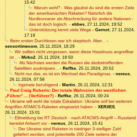
15:42
Warum wohl? - Was glaubst du sind die ersten Ziele
der amerikanischen Raketen? Natürlich die
Nordkoreaner als Abschreckung für andere Nationen -
das ist doch logisch.
-
ebbes
,
27.11.2024, 19:52
Unterstützung kennt viele Wege
-
Gernot
,
27.11.2024,
17:19
Beim ersten Durchlesen war ich skeptisch. Aber...
-
sensortimecom
,
25.11.2024, 18:29
Wir sollten nicht vergessen, wann diese Haselnuss angreifbar
ist ..
-
Mirko2
,
25.11.2024, 18:50
Als Nächstes werden die Russen die desbetreffenden
Satelliten ausknipsen...
-
Reffke
,
25.11.2024, 20:52
Nicht nur das, es ist ein Wechsel des Paradigmas.
-
nereus
,
26.11.2024, 07:58
Irgenwie beruhigend
-
Martin
,
26.11.2024, 12:31
Paul Craig Roberts: Der totale Wahnsinn der westlichen
„Führer“ ... (Verführer?)
-
Reffke
,
26.11.2024, 00:24
Ukraine will wohl die totale Eskalation: Ukraine soll bei weiteren
Angriffen ATAMCS-Raketen eingesetzt haben.
-
XERXES
,
26.11.2024, 15:01
Eilmeldung bei RT Deutsch - nach ATACMS-Angriff – Russland
bereitet Antwort vor
-
nereus
,
26.11.2024, 15:41
Der Ukraine sind Raketen in niedriger 3-stelliger Zahl
geliefert worden, und potentielle 200 Ziele seitens der