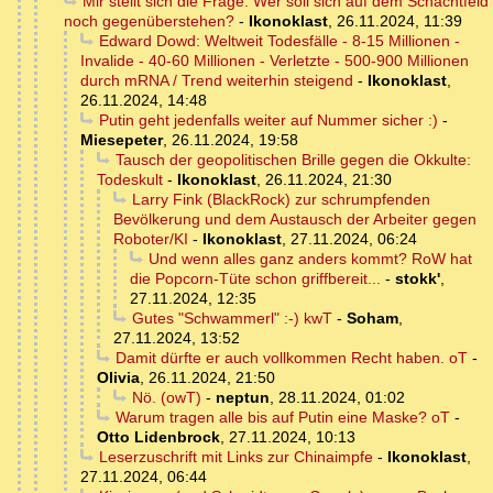
Mir stellt sich die Frage: Wer soll sich auf dem Schachtfeld
noch gegenüberstehen?
-
Ikonoklast
,
26.11.2024, 11:39
Edward Dowd: Weltweit Todesfälle - 8-15 Millionen -
Invalide - 40-60 Millionen - Verletzte - 500-900 Millionen
durch mRNA / Trend weiterhin steigend
-
Ikonoklast
,
26.11.2024, 14:48
Putin geht jedenfalls weiter auf Nummer sicher :)
-
Miesepeter
,
26.11.2024, 19:58
Tausch der geopolitischen Brille gegen die Okkulte:
Todeskult
-
Ikonoklast
,
26.11.2024, 21:30
Larry Fink (BlackRock) zur schrumpfenden
Bevölkerung und dem Austausch der Arbeiter gegen
Roboter/KI
-
Ikonoklast
,
27.11.2024, 06:24
Und wenn alles ganz anders kommt? RoW hat
die Popcorn-Tüte schon griffbereit...
-
stokk'
,
27.11.2024, 12:35
Gutes "Schwammerl" :-) kwT
-
Soham
,
27.11.2024, 13:52
Damit dürfte er auch vollkommen Recht haben. oT
-
Olivia
,
26.11.2024, 21:50
Nö. (owT)
-
neptun
,
28.11.2024, 01:02
Warum tragen alle bis auf Putin eine Maske? oT
-
Otto Lidenbrock
,
27.11.2024, 10:13
Leserzuschrift mit Links zur Chinaimpfe
-
Ikonoklast
,
27.11.2024, 06:44