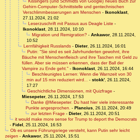
Kissingers (und Schmidts von Google) neues Buch zur
Gehirn-Computer-Schnittstelle und gentechnischen
Verschlimmbesserungen am Menschen
-
Ikonoklast
,
27.11.2024, 21:02
Leserzuschrift mit Passus aus Deagle Liste
-
Ikonoklast
,
28.11.2024, 10:10
Migration und Remigration?
-
Ankawor
,
28.11.2024,
10:52
Lernfähigkeit Russlands
-
Dieter
,
26.11.2024, 16:01
Putin: "Sie sind es seit Jahrhunderten gewohnt, ihre
Bäuche mit Menschenfleisch und ihre Taschen mit Geld zu
füllen. Aber sie müssen erkennen, dass der Ball der
Vampire zu Ende geht."
-
Ikonoklast
,
26.11.2024, 16:44
Beschleunigtes Lernen: Wenn die Warnzeit von 30
min auf 15 min reduziert wird...
-
stokk'
,
26.11.2024,
17:27
Geschichtliche Dimensionen, mit Quizfrage
-
Miesepeter
,
26.11.2024, 17:53
Danke @Miesepeter. Du hast hier viele interessante
Punkte angesprochen.
-
Plancius
,
26.11.2024, 20:49
zur letzten Frage
-
Dieter
,
26.11.2024, 20:51
it would make more sense for Trump to deport the Democrats
-
Fidel
,
25.11.2024, 16:53
Ob es unsere Führungsriege versteht, kann Putin sehr leicht
zeigen
-
Ankawor
,
25.11.2024, 15:51