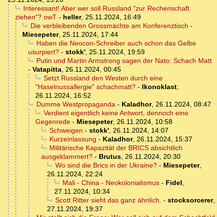
Interessant! Aber wer soll Russland "zur Rechenschaft
ziehen"? owT
-
heller
,
25.11.2024, 16:49
Die verbleibenden Grossmächte am Konferenztisch
-
Miesepeter
,
25.11.2024, 17:44
Haben die Neocon-Schreiber auch schon das Gelbe
usurpiert?
-
stokk'
,
25.11.2024, 19:59
Putin und Martin Armstrong sagen der Nato: Schach Matt
-
Vatapitta
,
26.11.2024, 00:45
Setzt Russland den Westen durch eine
"Haselnussallergie" schachmatt?
-
Ikonoklast
,
26.11.2024, 16:52
Dumme Westpropaganda
-
Kaladhor
,
26.11.2024, 08:47
Verdient eigentlich keine Antwort, dennoch eine
Gegenrede
-
Miesepeter
,
26.11.2024, 10:58
Schweigen
-
stokk'
,
26.11.2024, 14:07
Kurzeinlassung
-
Kaladhor
,
26.11.2024, 15:37
Militärische Kapazität der BRICS absichtlich
ausgeklammert?
-
Brutus
,
26.11.2024, 20:30
Wo sind die Brics in der Ukraine?
-
Miesepeter
,
26.11.2024, 22:24
Mali - China - Neokolonialismus
-
Fidel
,
27.11.2024, 10:34
Scott Ritter sieht das ganz ähnlich.
-
stocksorcerer
,
27.11.2024, 19:37