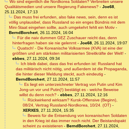
Wo sind eigentlich die Nordkorea Soldaten? Verbreiten unsere
Qualitätsmedien und unsere Regierung Fakenews?
-
Joe68
,
25.11.2024, 17:13
Das muss frei erfunden, also fake news, sein, denn es ist
völlig unplausibel, dass Russland so ein enges Bündnis mit dem
Mini-Staat eingehen sollte, auch umgekehrt fehlt ein Motiv
-
BerndBorchert
,
26.11.2024, 16:04
Für die naiv dummen GEZ Zuschauer reicht das, denn
hinterfragen haben sie nie gelenrnt
-
Joe68
,
26.11.2024, 19:07
Quatsch! - Die Koreanische Volksarmee (KVA) ist eine der
größten und am stärksten militarisierten Streitkräfte der Welt!
-
ebbes
,
27.11.2024, 09:34
Ich bleib dabei, dass das frei erfunden ist: Russland hat
das militärisch nicht nötig, und außerdem ist die Propaganda,
die hinter dieser Meldung steckt, auch eindeutig
-
BerndBorchert
,
27.11.2024, 11:57
Es liegt ein unterzeichneter Vertrag von Putin und Kim
Jong-un vor und Putin(!) bestätigt es - welche Beweise
willst du denn noch?
-
ebbes
,
27.11.2024, 12:16
Rückwirkend wirksam? Kursk-Offensive (Beginn),
08/24, Vertrag Russland-Nordkorea, 10/24. (OT)
-
XERXES
,
27.11.2024, 15:35
Beweis für die Entsendung von koreanischen Soldaten
in den Krieg ist das immer noch nicht. Der Beistandspakt
scheint zu exisistieren
-
BerndBorchert
,
27.11.2024,