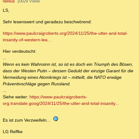
nereus
10029 Views
LS,
Sehr lesenswert und geradezu beschwörend:
https://www.paulcraigroberts.org/2024/11/25/the-utter-and-total-
insanity-of-western-lea...
Hier verdeutscht:
...
Wenn es kein Wahnsinn ist, so ist es doch ein Triumph des Bösen,
dass der Westen Putin – dessen Geduld der einzige Garant für die
Vermeidung eines Atomkriegs ist – mitteilt, die NATO erwäge
Präventivschläge gegen Russland.
...
Siehe weiter:
https://www-paulcraigroberts-
org.translate.goog/2024/11/25/the-utter-and-total-insanity...
Es ist zum Verzweifeln...
LG Reffke