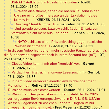
US/NATO Aufklärung in Russland gefunden
-
Joe68
,
26.11.2024, 16:02
Wenn dies stimmt, haben die oberen Tausend in der
Ukraine ein großes Interesse an der Eskalation, da es
lukrativ ist....
-
XERXES
,
26.11.2024, 16:23
Downing Street Number 10
-
mabraton
,
26.11.2024, 16:05
Und gerade gelesen: Lawrow schließt den Einsatz von
Atomwaffen nicht mehr aus - na dann...
-
ebbes
,
26.11.2024,
16:36
NATO schliesst einen Präventivschlag gegen russische
Raketen nicht mehr aus
-
Joe68
,
26.11.2024, 20:21
In diesem Video hier gehen mehr russische Panzer zu Bruch als
die Bundeswehr insgesamt noch in ihrem Bestand hat. (mT)
-
DT
,
26.11.2024, 17:16
Dieses Video kommt mir aber "komisch" vor.
-
Gernot
,
26.11.2024, 17:38
Verdacht erhärtet sich: anonyme Leserzuschrift
-
Gernot
,
27.11.2024, 16:55
In dem Video verrecken elendst jeweils drei oder mehr
Menschen. ot
-
Reffke
,
27.11.2024, 17:40
Russland muss vernichtet werden.
-
Durran
,
26.11.2024, 21:01
Wenn man Deagle ernst nimmt, dann steht der für 2025
vorhergesagte Bevölkerungsschwund in D, F, L, GB, USA im
krassen Gegensatz zu östlichen Ländern, Ungarn ist nur
unwesentlich betroffen - owt.
-
FredMeyer
,
27.11.2024, 00:54