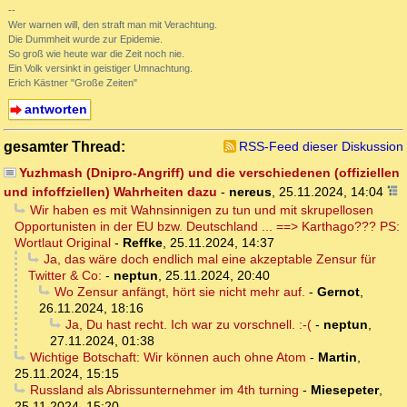
--
Wer warnen will, den straft man mit Verachtung.
Die Dummheit wurde zur Epidemie.
So groß wie heute war die Zeit noch nie.
Ein Volk versinkt in geistiger Umnachtung.
Erich Kästner "Große Zeiten"
antworten
gesamter Thread:
RSS-Feed dieser Diskussion
Yuzhmash (Dnipro-Angriff) und die verschiedenen (offiziellen
und infoffziellen) Wahrheiten dazu
-
nereus
,
25.11.2024, 14:04
Wir haben es mit Wahnsinnigen zu tun und mit skrupellosen
Opportunisten in der EU bzw. Deutschland ... ==> Karthago??? PS:
Wortlaut Original
-
Reffke
,
25.11.2024, 14:37
Ja, das wäre doch endlich mal eine akzeptable Zensur für
Twitter & Co:
-
neptun
,
25.11.2024, 20:40
Wo Zensur anfängt, hört sie nicht mehr auf.
-
Gernot
,
26.11.2024, 18:16
Ja, Du hast recht. Ich war zu vorschnell. :-(
-
neptun
,
27.11.2024, 01:38
Wichtige Botschaft: Wir können auch ohne Atom
-
Martin
,
25.11.2024, 15:15
Russland als Abrissunternehmer im 4th turning
-
Miesepeter
,
25.11.2024, 15:20