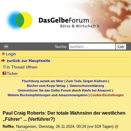
Suche:
Los
Login
zurück zur Hauptseite
in Thread öffnen
Ticker
Fluchtburg autark am Meer
|
Zum Tode Jürgen Küßners
|
Bücher vom Kopp-Verlag |
Datenschutzerklärung
Unterstützen Sie das Gelbe Forum
durch
Käufe bei Amazon
! |
Weitere Buchempfehlungen
und
Amazonnavigation
|
Cookie-Einstellungen
Paul Craig Roberts: Der totale Wahnsinn der westlichen
„Führer“ ... (Verführer?)
Reffke
,
Narragonien
,
Dienstag, 26.11.2024, 00:24
(vor 619 Tagen)
@