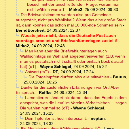
Besuch mit der anschließenden Frage, warum man
nicht wählen war o.T.
-
Mirko2
,
25.09.2024, 09:33
Die Briefwahlstimmen werden also pro Gemeinde
ausgezählt, nicht pro Wahllokal? Wenn das eine große Stadt
ist, dann können das schon mal 10.000-nde Stimmen sein
-
BerndBorchert
,
24.09.2024, 12:37
Wusste jetzt nicht, dass die Deutsche Post auch
sonntags arbeitet und Briefwahlunterlagen zustellt!
-
Mirko2
,
24.09.2024, 12:48
Man kann aber die Briefwahlunterlagen auch
Wahlsonntags im Wahlamt abgeben/einwerfen (z.B. wenn
man es postalisch nicht schafft oder einfach Bock darauf
hat) (oT)
-
Wayne Schlegel
,
24.09.2024, 15:22
Antwort (mT)
-
DT
,
24.09.2024, 17:24
Die Totgeimpften durften also alle mitwählen
-
Brutus
,
25.09.2024, 16:25
Danke für die ausführlichen Erfahrungen vor Ort! Aber
Einspruch.
-
Reffke
,
24.09.2024, 13:34
Lamentiererei ändert nix daran, dass das Ergebnis dem
entspricht, was die Leut' im Vereins-/Arbeitsleben ... sagen.
Die wählen nunmal so (oT)
-
Wayne Schlegel
,
24.09.2024, 15:25
Dein Tipfehler ist hochinteressant.
-
neptun
,
24.09.2024, 18:32
Ein Abgleich mit dem Wählerverzeichnis NÖ
-
Lenz-