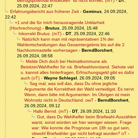
Betrugspotential entdecken" ist nicht korrekt. (mT)
-
DT
,
25.09.2024, 22:47
Erfahrungsbericht aus früherer Zeit
-
Geminus
,
24.09.2024,
22:42
+1 und die für mich herausragende Unklarheit
(Hochrechnung)
-
Brutus
,
25.09.2024, 15:48
Inkorrekt Brutus. (mT)
-
DT
,
25.09.2024, 22:46
Natürlich kann man mit repräsentativen 1% der
Wahlentscheidungen das Gesamtergebnis bis auf die 2.
Nachkommastelle vorhersagen
-
BerndBorchert
,
26.09.2024, 08:58
Melde Dich doch bei Heimatkommune als
Beisitzer/Wahlhelfer für nä. Briefwahlvorstand. Siehste viel
u. kannst alles hinterfragen, Erfrischungsgeld gibt es dafür
auch (oT)
-
Wayne Schlegel
,
26.09.2024, 09:05
Sag mal, was soll das, dass Du ohne jegliche
Argumente die Korrektheit der Wahl verteidigst. Es nervt.
Wenn, dann bitte mit Argumenten. Im Übrigen ist mein
Wohnsitz nicht in Deutschland. owT
-
BerndBorchert
,
26.09.2024, 09:12
Hallo Bernd. (mT)
-
DT
,
26.09.2024, 11:10
Gut, dass Du Wahlhelfer beim Briefwahl-Auszählen
warst, sonst würden wir hier weniger wissen. Frage
war: Wie konnte die Prognose um 18h so gut sein,
obwohl Briefwähler gar nicht befragt wurden? oT
-