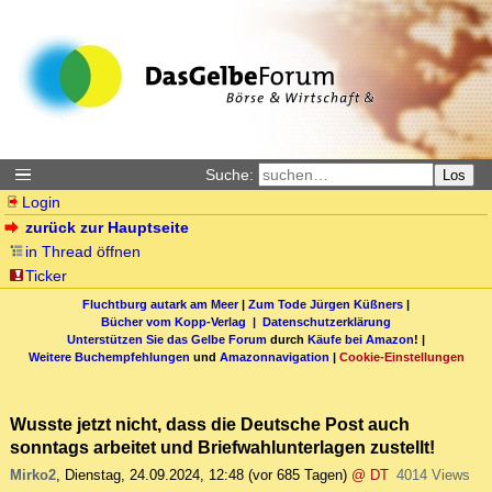
Suche:
Los
Login
zurück zur Hauptseite
in Thread öffnen
Ticker
Fluchtburg autark am Meer
|
Zum Tode Jürgen Küßners
|
Bücher vom Kopp-Verlag |
Datenschutzerklärung
Unterstützen Sie das Gelbe Forum
durch
Käufe bei Amazon
! |
Weitere Buchempfehlungen
und
Amazonnavigation
|
Cookie-Einstellungen
Wusste jetzt nicht, dass die Deutsche Post auch
sonntags arbeitet und Briefwahlunterlagen zustellt!
Mirko2
,
Dienstag, 24.09.2024, 12:48
(vor 685 Tagen)
@ DT
4014 Views