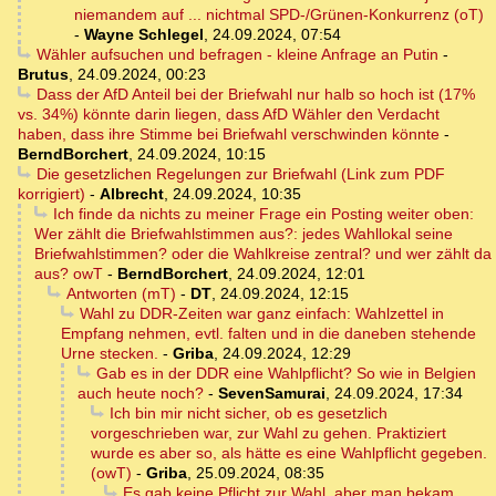
niemandem auf ... nichtmal SPD-/Grünen-Konkurrenz (oT)
-
Wayne Schlegel
,
24.09.2024, 07:54
Wähler aufsuchen und befragen - kleine Anfrage an Putin
-
Brutus
,
24.09.2024, 00:23
Dass der AfD Anteil bei der Briefwahl nur halb so hoch ist (17%
vs. 34%) könnte darin liegen, dass AfD Wähler den Verdacht
haben, dass ihre Stimme bei Briefwahl verschwinden könnte
-
BerndBorchert
,
24.09.2024, 10:15
Die gesetzlichen Regelungen zur Briefwahl (Link zum PDF
korrigiert)
-
Albrecht
,
24.09.2024, 10:35
Ich finde da nichts zu meiner Frage ein Posting weiter oben:
Wer zählt die Briefwahlstimmen aus?: jedes Wahllokal seine
Briefwahlstimmen? oder die Wahlkreise zentral? und wer zählt da
aus? owT
-
BerndBorchert
,
24.09.2024, 12:01
Antworten (mT)
-
DT
,
24.09.2024, 12:15
Wahl zu DDR-Zeiten war ganz einfach: Wahlzettel in
Empfang nehmen, evtl. falten und in die daneben stehende
Urne stecken.
-
Griba
,
24.09.2024, 12:29
Gab es in der DDR eine Wahlpflicht? So wie in Belgien
auch heute noch?
-
SevenSamurai
,
24.09.2024, 17:34
Ich bin mir nicht sicher, ob es gesetzlich
vorgeschrieben war, zur Wahl zu gehen. Praktiziert
wurde es aber so, als hätte es eine Wahlpflicht gegeben.
(owT)
-
Griba
,
25.09.2024, 08:35
Es gab keine Pflicht zur Wahl, aber man bekam