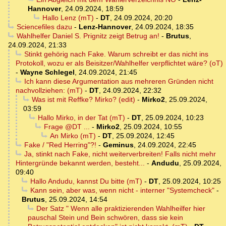
Hannover
,
24.09.2024, 18:59
Hallo Lenz (mT)
-
DT
,
24.09.2024, 20:20
Sciencefiles dazu
-
Lenz-Hannover
,
24.09.2024, 18:35
Wahlhelfer Daniel S. Prignitz zeigt Betrug an!
-
Brutus
,
24.09.2024, 21:33
Stinkt gehörig nach Fake. Warum schreibt er das nicht ins
Protokoll, wozu er als Beisitzer/Wahlhelfer verpflichtet wäre? (oT)
-
Wayne Schlegel
,
24.09.2024, 21:45
Ich kann diese Argumentation aus mehreren Gründen nicht
nachvollziehen: (mT)
-
DT
,
24.09.2024, 22:32
Was ist mit Reffke? Mirko? (edit)
-
Mirko2
,
25.09.2024,
03:59
Hallo Mirko, in der Tat (mT)
-
DT
,
25.09.2024, 10:23
Frage @DT ...
-
Mirko2
,
25.09.2024, 10:55
An Mirko (mT)
-
DT
,
25.09.2024, 12:45
Fake / "Red Herring"?!
-
Geminus
,
24.09.2024, 22:45
Ja, stinkt nach Fake, nicht weiterverbreiten! Falls nicht mehr
Hintergründe bekannt werden, besteht...
-
Andudu
,
25.09.2024,
09:40
Hallo Andudu, kannst Du bitte (mT)
-
DT
,
25.09.2024, 10:25
Kann sein, aber was, wenn nicht - interner "Systemcheck"
-
Brutus
,
25.09.2024, 14:54
Der Satz " Wenn alle praktizierenden Wahlheilfer hier
pauschal Stein und Bein schwören, dass sie kein