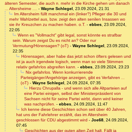
älteren Semester, die auch n. mehr in die Kirche gehen um danach
... Altersheime ....
-
Wayne Schlegel
,
23.09.2024, 21:31
Im Altersheim füllt manchmal ein (linker?) Pfleger die 30 und
mehr Wahlzettel aus, bzw. zeigt den alten senilen Insassen wo
sie ihr Kreuzchen zu machen haben. o.T.
-
ebbes
,
23.09.2024,
22:05
Wenn es "Vollmacht" gibt legal, sonst könnte es strafbar
sein. Warum zeigst Du es nicht an? Oder nur
Vermutung/Hörensagen? (oT)
-
Wayne Schlegel
,
23.09.2024,
22:35
Hörensagen, aber habe das jetzt schon öfters gelesen und
ist ja auch irgendwie logisch, wenn man so viele Stimmen
relativ gefahrlos abgreifen kann.
-
ebbes
,
23.09.2024, 23:23
Nix gefahrlos. Wenn konkurrierende
Parteigänger/Angehörige anzeigen, gibt es Verfahren ...
(oT)
-
Wayne Schlegel
,
24.09.2024, 07:35
Hierzu Chrupalla - und wenn sich alle Altparteien auf
eine Partei einigen, selbst der Ministerpräsident von
Sachsen nicht für seine Partei wirbt, dann wird keiner
was nachprüfen.
-
ebbes
,
24.09.2024, 11:47
Ich kenne diese Geschichten schon seit über 40 Jahren,
hat uns der Fahrlehrer erzählt, das im Altersheim
geschlossen für CDU abgestimmt wird
-
Joe68
,
24.09.2024,
07:45
Geschichten aus der guten alten Zeit halt. Fällt ja