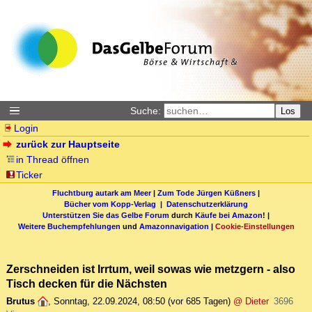
Suche:
Los
Login
zurück zur Hauptseite
in Thread öffnen
Ticker
Fluchtburg autark am Meer
|
Zum Tode Jürgen Küßners
|
Bücher vom Kopp-Verlag |
Datenschutzerklärung
Unterstützen Sie das Gelbe Forum
durch
Käufe bei Amazon
! |
Weitere Buchempfehlungen
und
Amazonnavigation
|
Cookie-Einstellungen
Zerschneiden ist Irrtum, weil sowas wie metzgern - also
Tisch decken für die Nächsten
Brutus
,
Sonntag, 22.09.2024, 08:50
(vor 685 Tagen)
@ Dieter
3696