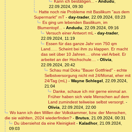
Kann ich bestätigen...
-
Andudu
,
22.09.2024, 09:30
Hatte noch nie Probleme mit Basilikum "aus dem
Supermarkt" mT
-
day-trader
,
22.09.2024, 03:23
Es ging um lebenden Basilikum, im
Blumentopf...
-
Andudu
,
22.09.2024, 09:16
Versuch einer Antwort mL
-
day-trader
,
22.09.2024, 11:19
Essen für das ganze Jahr von 750 qm
Land...... Scheint bei ihm zu klappen. Er macht
das seit über 10 Jahren.... ohne viel Arbeit. Er
arbeitet an der Hochschule....
-
Olivia
,
22.09.2024, 20:42
Schau mal Doku "Bauer Gottfried" - echte
Selbstversorgung nicht mit 24/Monat, eher mit
24/Tag (mL)
-
Wayne Schlegel
,
22.09.2024,
21:04
Danke, schaue ich mir gerne einmal an.
Früher haben sich viele Menschen auf dem
Land zumindest teilweise selbst versorgt.
-
Olivia
,
22.09.2024, 22:00
Wo kann ich den Willen der Volkskammer, bzw. der Menschen,
die sie wählten, 2024 wiederfinden?
-
Brutus
,
21.09.2024, 00:31
Du übersiehst da eine Kleinigkeit
-
Kaladhor
,
21.09.2024,
09:03