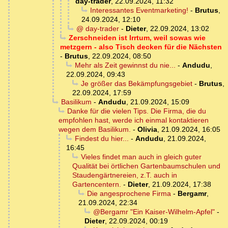
day-trader
,
22.09.2024, 11:32
Interessantes Eventmarketing!
-
Brutus
,
24.09.2024, 12:10
@ day-trader
-
Dieter
,
22.09.2024, 13:02
Zerschneiden ist Irrtum, weil sowas wie
metzgern - also Tisch decken für die Nächsten
-
Brutus
,
22.09.2024, 08:50
Mehr als Zeit gewinnst du nie...
-
Andudu
,
22.09.2024, 09:43
Je größer das Bekämpfungsgebiet
-
Brutus
,
22.09.2024, 17:59
Basilikum
-
Andudu
,
21.09.2024, 15:09
Danke für die vielen Tips. Die Firma, die du
empfohlen hast, werde ich einmal kontaktieren
wegen dem Basilikum.
-
Olivia
,
21.09.2024, 16:05
Findest du hier...
-
Andudu
,
21.09.2024,
16:45
Vieles findet man auch in gleich guter
Qualität bei örtlichen Gartenbaumschulen und
Staudengärtnereien, z.T. auch in
Gartencentern.
-
Dieter
,
21.09.2024, 17:38
Die angesprochene Firma
-
Bergamr
,
21.09.2024, 22:34
@Bergamr "Ein Kaiser-Wilhelm-Apfel"
-
Dieter
,
22.09.2024, 00:19