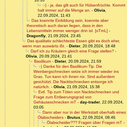
10:55
:-) - ja, das gilt auch für Hülsenfrüchte. Kommt
halt immer auf die Menge an.
-
Olivia
,
22.09.2024, 11:43
Das koennte Einbildung sein, koennte aber
theoretisch auch daran liegen, dass in den
Lebensmitteln immer weniger drin ist. [oTmL]
-
Dragonfly
,
21.09.2024, 23:45
Das qualitativ schlechteste Essen gibt es doch eher,
wenn man auswärts ißt.
-
Dieter
,
20.09.2024, 18:48
Darf ich zu Kräutern gleich eine Frage stellen?
-
Olivia
,
20.09.2024, 21:41
Basilikum
-
Dieter
,
20.09.2024, 21:59
:-) Danke für den Basilikum-Tip. Die
Weinbergschnecken setze ich immer wieder ins
Gras. Tun kann ich ihnen nix. Sind außerdem
geschützt. Die Nacktschnecken entsorge ich
natürlich.
-
Olivia
,
21.09.2024, 15:38
Evtl. Tip zum Töten von Nacktschnecken und
Frage zum Entleerungsgrad von
Gehäuseschnecken mT
-
day-trader
,
22.09.2024,
03:05
Dann aber nur in der Werkstatt oberhalb eines
Ölabscheiders
-
Brutus
,
22.09.2024, 08:46
Ölabscheider??? Fragen über Fragen mT
-