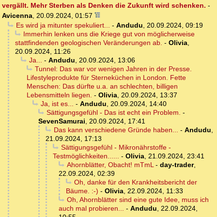
vergällt. Mehr Sterben als Denken die Zukunft wird schenken.
-
Avicenna
,
20.09.2024, 01:57
Es wird ja mitunter spekuliert...
-
Andudu
,
20.09.2024, 09:19
Immerhin lenken uns die Kriege gut von möglicherweise
stattfindenden geologischen Veränderungen ab.
-
Olivia
,
20.09.2024, 11:26
Ja...
-
Andudu
,
20.09.2024, 13:06
Tunnel: Das war vor wenigen Jahren in der Presse.
Lifestyleprodukte für Sterneküchen in London. Fette
Menschen: Das dürfte u.a. an schlechten, billigen
Lebensmitteln liegen.
-
Olivia
,
20.09.2024, 13:37
Ja, ist es...
-
Andudu
,
20.09.2024, 14:40
Sättigungsgefühl - Das ist echt ein Problem.
-
SevenSamurai
,
20.09.2024, 17:41
Das kann verschiedene Gründe haben...
-
Andudu
,
21.09.2024, 17:13
Sättigungsgefühl - Mikronährstoffe -
Testmöglichkeiten......
-
Olivia
,
21.09.2024, 23:41
Ahornblätter, Obacht! mTmL
-
day-trader
,
22.09.2024, 02:39
Oh, danke für den Krankheitsbericht der
Bäume. :-)
-
Olivia
,
22.09.2024, 11:33
Oh, Ahornblätter sind eine gute Idee, muss ich
auch mal probieren...
-
Andudu
,
22.09.2024,