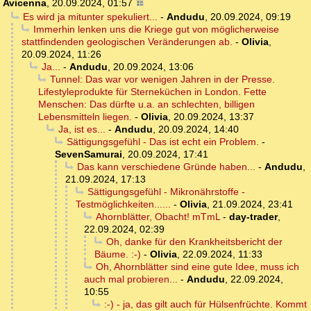
Avicenna
,
20.09.2024, 01:57
Es wird ja mitunter spekuliert...
-
Andudu
,
20.09.2024, 09:19
Immerhin lenken uns die Kriege gut von möglicherweise
stattfindenden geologischen Veränderungen ab.
-
Olivia
,
20.09.2024, 11:26
Ja...
-
Andudu
,
20.09.2024, 13:06
Tunnel: Das war vor wenigen Jahren in der Presse.
Lifestyleprodukte für Sterneküchen in London. Fette
Menschen: Das dürfte u.a. an schlechten, billigen
Lebensmitteln liegen.
-
Olivia
,
20.09.2024, 13:37
Ja, ist es...
-
Andudu
,
20.09.2024, 14:40
Sättigungsgefühl - Das ist echt ein Problem.
-
SevenSamurai
,
20.09.2024, 17:41
Das kann verschiedene Gründe haben...
-
Andudu
,
21.09.2024, 17:13
Sättigungsgefühl - Mikronährstoffe -
Testmöglichkeiten......
-
Olivia
,
21.09.2024, 23:41
Ahornblätter, Obacht! mTmL
-
day-trader
,
22.09.2024, 02:39
Oh, danke für den Krankheitsbericht der
Bäume. :-)
-
Olivia
,
22.09.2024, 11:33
Oh, Ahornblätter sind eine gute Idee, muss ich
auch mal probieren...
-
Andudu
,
22.09.2024,
10:55
:-) - ja, das gilt auch für Hülsenfrüchte. Kommt