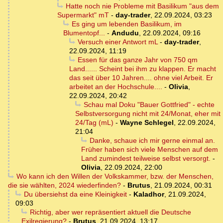
Hatte noch nie Probleme mit Basilikum "aus dem
Supermarkt" mT
-
day-trader
,
22.09.2024, 03:23
Es ging um lebenden Basilikum, im
Blumentopf...
-
Andudu
,
22.09.2024, 09:16
Versuch einer Antwort mL
-
day-trader
,
22.09.2024, 11:19
Essen für das ganze Jahr von 750 qm
Land...... Scheint bei ihm zu klappen. Er macht
das seit über 10 Jahren.... ohne viel Arbeit. Er
arbeitet an der Hochschule....
-
Olivia
,
22.09.2024, 20:42
Schau mal Doku "Bauer Gottfried" - echte
Selbstversorgung nicht mit 24/Monat, eher mit
24/Tag (mL)
-
Wayne Schlegel
,
22.09.2024,
21:04
Danke, schaue ich mir gerne einmal an.
Früher haben sich viele Menschen auf dem
Land zumindest teilweise selbst versorgt.
-
Olivia
,
22.09.2024, 22:00
Wo kann ich den Willen der Volkskammer, bzw. der Menschen,
die sie wählten, 2024 wiederfinden?
-
Brutus
,
21.09.2024, 00:31
Du übersiehst da eine Kleinigkeit
-
Kaladhor
,
21.09.2024,
09:03
Richtig, aber wer repräsentiert aktuell die Deutsche
Exilregierung?
-
Brutus
,
21.09.2024, 13:17