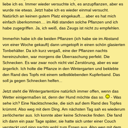
liebe ich es. Immer wieder versuchte ich, es anzupflanzen, aber es
wurde nie etwas. Jetzt habe ich es wieder einmal versucht.
Natürlich an keinen gutem Platz eingekauft.... aber es hat mich
einfach überkommen.... im Aldi standen solche Pflanzen und ich
habe zugegriffen. Ja, ich weiß, das Zeugs ist nicht zu empfehlen.
Immerhin habe ich die beiden Pflanzen (ich habe sie im Abstand
von einer Woche gekauft) dann umgetopft in einen schön glasierten
Tonbehälter. Da ich kurz vergaß, eine der Pflanzen nachts
hereinzuholen, war morgens die Überraschung perfekt. Die
Schnecken. Es war zwar noch nicht viel Zerstörung, aber es war
ärgerlich. Ich holte die Pflanze in den Wintergarten und beklebte
den Rand des Topfs mit einem selbstklebenden Kupferband. Das
soll ja gegen Schnecken helfen...
Jetzt steht die Wintergartentüre natürlich immer offen, wenn das
Wetter einigermaßen ist, denn der Hund möchte das so.
- Was
sehe ich? Eine Nacktschnecke, die sich auf dem Rand des Topfes
krümmt. Also weg mit dem Ding. Am nächsten Tag sah es wiederum
zerlöcherter aus. Ich konnte aber keine Schnecke finden. Die fand
ich dann ein paar Tage später, sie hatte sich unter einer Couch
versteckt und ging nachts wohl zum Essen aus. Also weg mit dem