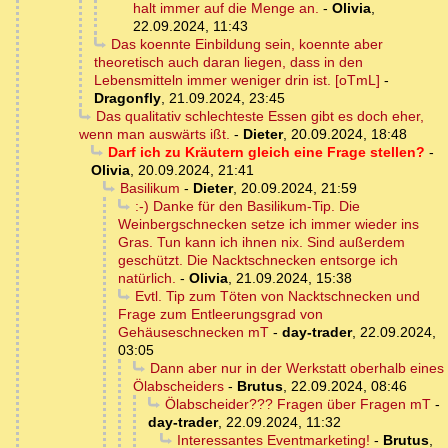
halt immer auf die Menge an.
-
Olivia
,
22.09.2024, 11:43
Das koennte Einbildung sein, koennte aber
theoretisch auch daran liegen, dass in den
Lebensmitteln immer weniger drin ist. [oTmL]
-
Dragonfly
,
21.09.2024, 23:45
Das qualitativ schlechteste Essen gibt es doch eher,
wenn man auswärts ißt.
-
Dieter
,
20.09.2024, 18:48
Darf ich zu Kräutern gleich eine Frage stellen?
-
Olivia
,
20.09.2024, 21:41
Basilikum
-
Dieter
,
20.09.2024, 21:59
:-) Danke für den Basilikum-Tip. Die
Weinbergschnecken setze ich immer wieder ins
Gras. Tun kann ich ihnen nix. Sind außerdem
geschützt. Die Nacktschnecken entsorge ich
natürlich.
-
Olivia
,
21.09.2024, 15:38
Evtl. Tip zum Töten von Nacktschnecken und
Frage zum Entleerungsgrad von
Gehäuseschnecken mT
-
day-trader
,
22.09.2024,
03:05
Dann aber nur in der Werkstatt oberhalb eines
Ölabscheiders
-
Brutus
,
22.09.2024, 08:46
Ölabscheider??? Fragen über Fragen mT
-
day-trader
,
22.09.2024, 11:32
Interessantes Eventmarketing!
-
Brutus
,