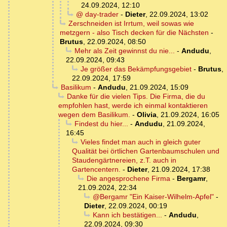
24.09.2024, 12:10
@ day-trader
-
Dieter
,
22.09.2024, 13:02
Zerschneiden ist Irrtum, weil sowas wie
metzgern - also Tisch decken für die Nächsten
-
Brutus
,
22.09.2024, 08:50
Mehr als Zeit gewinnst du nie...
-
Andudu
,
22.09.2024, 09:43
Je größer das Bekämpfungsgebiet
-
Brutus
,
22.09.2024, 17:59
Basilikum
-
Andudu
,
21.09.2024, 15:09
Danke für die vielen Tips. Die Firma, die du
empfohlen hast, werde ich einmal kontaktieren
wegen dem Basilikum.
-
Olivia
,
21.09.2024, 16:05
Findest du hier...
-
Andudu
,
21.09.2024,
16:45
Vieles findet man auch in gleich guter
Qualität bei örtlichen Gartenbaumschulen und
Staudengärtnereien, z.T. auch in
Gartencentern.
-
Dieter
,
21.09.2024, 17:38
Die angesprochene Firma
-
Bergamr
,
21.09.2024, 22:34
@Bergamr "Ein Kaiser-Wilhelm-Apfel"
-
Dieter
,
22.09.2024, 00:19
Kann ich bestätigen...
-
Andudu
,
22.09.2024, 09:30