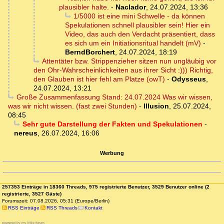
plausibler halte.
-
Naclador
,
24.07.2024, 13:36
1/5000 ist eine mini Schwelle - da können
Spekulationen schnell plausibler sein! Hier ein
Video, das auch den Verdacht präsentiert, dass
es sich um ein Initiationsritual handelt (mV)
-
BerndBorchert
,
24.07.2024, 18:19
Attentäter bzw. Strippenzieher sitzen nun ungläubig vor
den Ohr-Wahrscheinlichkeiten aus ihrer Sicht :))) Richtig,
den Glauben ist hier fehl am Platze (owT)
-
Odysseus
,
24.07.2024, 13:21
Große Zusammenfassung Stand: 24.07.2024 Was wir wissen,
was wir nicht wissen. (fast zwei Stunden)
-
Illusion
,
25.07.2024,
08:45
Sehr gute Darstellung der Fakten und Spekulationen
-
nereus
,
26.07.2024, 16:06
Werbung
257353 Einträge in 18360 Threads, 975 registrierte Benutzer, 3529 Benutzer online (2
registrierte, 3527 Gäste)
Forumszeit: 07.08.2026, 05:31 (Europe/Berlin)
RSS Einträge
RSS Threads
Kontakt
powered by my little forum