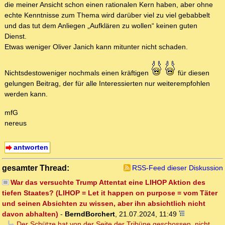
die meiner Ansicht schon einen rationalen Kern haben, aber ohne
echte Kenntnisse zum Thema wird darüber viel zu viel gebabbelt
und das tut dem Anliegen „Aufklären zu wollen“ keinen guten
Dienst.
Etwas weniger Oliver Janich kann mitunter nicht schaden.
Nichtsdestoweniger nochmals einen kräftigen
für diesen
gelungen Beitrag, der für alle Interessierten nur weiterempfohlen
werden kann.
mfG
nereus
antworten
gesamter Thread:
RSS-Feed dieser Diskussion
War das versuchte Trump Attentat eine LIHOP Aktion des
tiefen Staates? (LIHOP = Let it happen on purpose = vom Täter
und seinen Absichten zu wissen, aber ihn absichtlich nicht
davon abhalten)
-
BerndBorchert
,
21.07.2024, 11:49
Der Schütze hat von der Seite der Tribüne geschossen, nicht