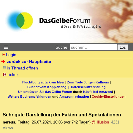
Suche:
Los
Login
zurück zur Hauptseite
in Thread öffnen
Ticker
Fluchtburg autark am Meer
|
Zum Tode Jürgen Küßners
|
Bücher vom Kopp-Verlag |
Datenschutzerklärung
Unterstützen Sie das Gelbe Forum
durch
Käufe bei Amazon
! |
Weitere Buchempfehlungen
und
Amazonnavigation
|
Cookie-Einstellungen
Sehr gute Darstellung der Fakten und Spekulationen
nereus
,
Freitag, 26.07.2024, 16:06
(vor 742 Tagen)
@ Illusion
4231
Views