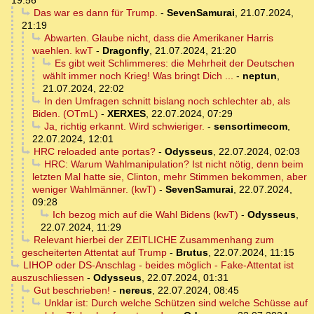
19:56
Das war es dann für Trump.
-
SevenSamurai
,
21.07.2024,
21:19
Abwarten. Glaube nicht, dass die Amerikaner Harris
waehlen. kwT
-
Dragonfly
,
21.07.2024, 21:20
Es gibt weit Schlimmeres: die Mehrheit der Deutschen
wählt immer noch Krieg! Was bringt Dich ...
-
neptun
,
21.07.2024, 22:02
In den Umfragen schnitt bislang noch schlechter ab, als
Biden. (OTmL)
-
XERXES
,
22.07.2024, 07:29
Ja, richtig erkannt. Wird schwieriger.
-
sensortimecom
,
22.07.2024, 12:01
HRC reloaded ante portas?
-
Odysseus
,
22.07.2024, 02:03
HRC: Warum Wahlmanipulation? Ist nicht nötig, denn beim
letzten Mal hatte sie, Clinton, mehr Stimmen bekommen, aber
weniger Wahlmänner. (kwT)
-
SevenSamurai
,
22.07.2024,
09:28
Ich bezog mich auf die Wahl Bidens (kwT)
-
Odysseus
,
22.07.2024, 11:29
Relevant hierbei der ZEITLICHE Zusammenhang zum
gescheiterten Attentat auf Trump
-
Brutus
,
22.07.2024, 11:15
LIHOP oder DS-Anschlag - beides möglich - Fake-Attentat ist
auszuschliessen
-
Odysseus
,
22.07.2024, 01:31
Gut beschrieben!
-
nereus
,
22.07.2024, 08:45
Unklar ist: Durch welche Schützen sind welche Schüsse auf