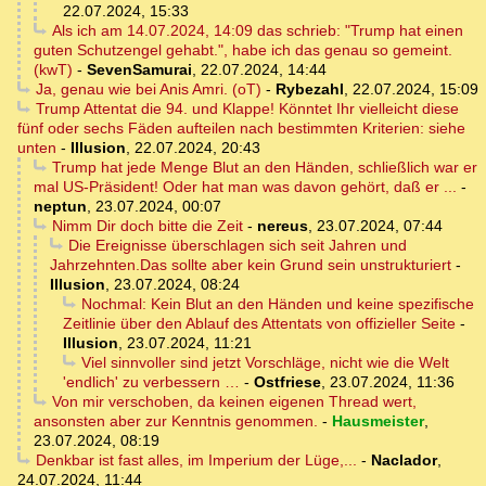
22.07.2024, 15:33
Als ich am 14.07.2024, 14:09 das schrieb: "Trump hat einen
guten Schutzengel gehabt.", habe ich das genau so gemeint.
(kwT)
-
SevenSamurai
,
22.07.2024, 14:44
Ja, genau wie bei Anis Amri. (oT)
-
Rybezahl
,
22.07.2024, 15:09
Trump Attentat die 94. und Klappe! Könntet Ihr vielleicht diese
fünf oder sechs Fäden aufteilen nach bestimmten Kriterien: siehe
unten
-
Illusion
,
22.07.2024, 20:43
Trump hat jede Menge Blut an den Händen, schließlich war er
mal US-Präsident! Oder hat man was davon gehört, daß er ...
-
neptun
,
23.07.2024, 00:07
Nimm Dir doch bitte die Zeit
-
nereus
,
23.07.2024, 07:44
Die Ereignisse überschlagen sich seit Jahren und
Jahrzehnten.Das sollte aber kein Grund sein unstrukturiert
-
Illusion
,
23.07.2024, 08:24
Nochmal: Kein Blut an den Händen und keine spezifische
Zeitlinie über den Ablauf des Attentats von offizieller Seite
-
Illusion
,
23.07.2024, 11:21
Viel sinnvoller sind jetzt Vorschläge, nicht wie die Welt
'endlich' zu verbessern …
-
Ostfriese
,
23.07.2024, 11:36
Von mir verschoben, da keinen eigenen Thread wert,
ansonsten aber zur Kenntnis genommen.
-
Hausmeister
,
23.07.2024, 08:19
Denkbar ist fast alles, im Imperium der Lüge,...
-
Naclador
,
24.07.2024, 11:44