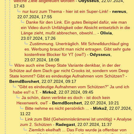
welche Ziele abgefeuert worden
-
Odysseus
,
22.07.2024,
17:43
nur kurz zum Thema - hier ist ein Super-Link!
-
nereus
,
22.07.2024, 17:55
Danke für den Link. Ein gutes Beispiel dafür, wie man
ein Video durch Unfähigkeit oder Absicht entsetzlich in die
Länge zieht, mußt abbrechen, obwohl...
-
Olivia
,
23.07.2024, 17:26
Zustimmung. Unerträglich. Mit Schnelldurchlauf ging
es. Werbung braucht man nicht ertragen. Gibt sehr gute
kostenfreie Blocker für YT (owT)
-
Odysseus
,
23.07.2024, 18:08
Wäre auch eine Deep State Variante denkbar, in der der
Schütze auf dem Dach gar nicht Crooks ist, sondern vom Deep
State kommt? Gibt es eindeutige Aufnahmen vom Schützen?
-
BerndBorchert
,
22.07.2024, 09:17
"Gibt es eindeutige Aufnahmen vom Schützen?" Ja und ich
habe es!! o.T.
-
Mirko2
,
22.07.2024, 09:45
Ja schön, dann verlinke es doch - ist doch kein
Hexenwerk. owT
-
BerndBorchert
,
22.07.2024, 10:21
Bitte nehme es nicht persönlich ...
-
Mirko2
,
22.07.2024,
11:22
Link zum Bild (Geheimniskrämerei ist unnötig) + Analyse
zum 2. Schützen
-
Radegast
,
22.07.2024, 11:37
Ziemlich ekelhaft ... Das Foto wurde ja offenbar von