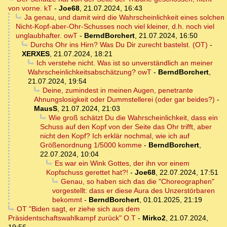
von vorne. kT
-
Joe68
,
21.07.2024, 16:43
Ja genau, und damit wird die Wahrscheinlichkeit eines solchen
Nicht-Kopf-aber-Ohr-Schusses noch viel kleiner, d.h. noch viel
unglaubhafter. owT
-
BerndBorchert
,
21.07.2024, 16:50
Durchs Ohr ins Hirn? Was Du Dir zurecht bastelst. (OT)
-
XERXES
,
21.07.2024, 18:21
Ich verstehe nicht. Was ist so unverständlich an meiner
Wahrscheinlichkeitsabschätzung? owT
-
BerndBorchert
,
21.07.2024, 19:54
Deine, zumindest in meinen Augen, penetrante
Ahnungslosigkeit oder Dummstellerei (oder gar beides?)
-
MausS
,
21.07.2024, 21:03
Wie groß schätzt Du die Wahrscheinlichkeit, dass ein
Schuss auf den Kopf von der Seite das Ohr trifft, aber
nicht den Kopf? Ich erklär nochmal, wie ich auf
Größenordnung 1/5000 komme
-
BerndBorchert
,
22.07.2024, 10:04
Es war ein Wink Gottes, der ihn vor einem
Kopfschuss gerettet hat?!
-
Joe68
,
22.07.2024, 17:51
Genau, so haben sich das die "Choreographen"
vorgestellt: dass er diese Aura des Unzerstörbaren
bekommt
-
BerndBorchert
,
01.01.2025, 21:19
OT "Biden sagt, er ziehe sich aus dem
Präsidentschaftswahlkampf zurück" O.T
-
Mirko2
,
21.07.2024,