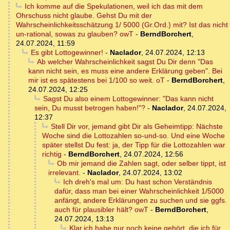
Ich komme auf die Spekulationen, weil ich das mit dem
Ohrschuss nicht glaube. Gehst Du mit der
Wahrscheinlichkeitsschätzung 1/ 5000 (Gr.Ord.) mit? Ist das nicht
un-rational, sowas zu glauben? owT
-
BerndBorchert
,
24.07.2024, 11:59
Es gibt Lottogewinner!
-
Naclador
,
24.07.2024, 12:13
Ab welcher Wahrscheinlichkeit sagst Du Dir denn "Das
kann nicht sein, es muss eine andere Erklärung geben". Bei
mir ist es spätestens bei 1/100 so weit. oT
-
BerndBorchert
,
24.07.2024, 12:25
Sagst Du also einem Lottogewinner: "Das kann nicht
sein, Du musst betrogen haben!"?
-
Naclador
,
24.07.2024,
12:37
Stell Dir vor, jemand gibt Dir als Geheimtipp: Nächste
Woche sind die Lottozahlen so-und-so. Und eine Woche
später stellst Du fest: ja, der Tipp für die Lottozahlen war
richtig
-
BerndBorchert
,
24.07.2024, 12:56
Ob mir jemand die Zahlen sagt, oder selber tippt, ist
irrelevant.
-
Naclador
,
24.07.2024, 13:02
Ich dreh's mal um: Du hast schon Verständnis
dafür, dass man bei einer Wahrscheinlichkeit 1/5000
anfängt, andere Erklärungen zu suchen und sie ggfs.
auch für plausibler hält? owT
-
BerndBorchert
,
24.07.2024, 13:13
Klar,ich habe nur noch keine gehört, die ich für