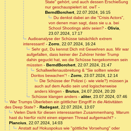
State" gehört, und auch dessen Erschießung
nur geschauspielert ist. owT
-
BerndBorchert
,
22.07.2024, 16:15
Du denkst dabei an die "Crisis Actors",
von denen man sagt, dass sie u.a. bei
School Shootings aktiv seien?
-
Olivia
,
23.07.2024, 17:17
Audioanalyse der Schüsse tatsächlich extrem
interessant!
-
Zorro
,
22.07.2024, 16:24
Sehr gut, Du kennst Dich mit Gewehren aus. Mir war
aufgefallen, dass keiner der Zuhörer hinter Trump
dahin geguckt hat, wo die Schüsse hergekommen sein
müssten
-
BerndBorchert
,
22.07.2024, 21:47
Schallwellenausbreitung & "Sie sollten wieder
Doritos bewachen"!
-
Zorro
,
23.07.2024, 12:14
Die Schüsse der Polizei (- wie viele?) müssen ja
auch auf dem Audio sein und logischerweise
anders klingen
-
Brutus
,
24.07.2024, 20:20
Schüsse klangen anders
-
aliter
,
23.07.2024, 07:46
War Trumps Überleben ein göttlicher Eingriff in die Aktivitäten
des Deep State?
-
Radegast
,
22.07.2024, 13:07
Vielen Dank für diesen interessanten Zusammenhang. Warum
hast du hierfür nicht einen eigenen Thread aufgemacht?
-
Plancius
,
22.07.2024, 14:03
Anstatt auf Hokuspokus wie "göttliche Vorsehung" oder