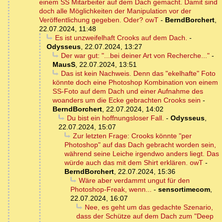
einem SS Mitarbeiter auf dem Dach gemacht. Damit sind
doch alle Möglichkeiten der Manipulation vor der
Veröffentlichung gegeben. Oder? owT
-
BerndBorchert
,
22.07.2024, 11:48
Es ist unzweifelhaft Crooks auf dem Dach.
-
Odysseus
,
22.07.2024, 13:27
Der war gut: "...bei deiner Art von Recherche..."
-
MausS
,
22.07.2024, 13:51
Das ist kein Nachweis. Denn das "ekelhafte" Foto
könnte doch eine Photoshop Kombination von einem
SS-Foto auf dem Dach und einer Aufnahme des
woanders um die Ecke gebrachten Crooks sein
-
BerndBorchert
,
22.07.2024, 14:02
Du bist ein hoffnungsloser Fall.
-
Odysseus
,
22.07.2024, 15:07
Zur letzten Frage: Crooks könnte "per
Photoshop" auf das Dach gebracht worden sein,
während seine Leiche irgendwo anders liegt. Das
würde auch das mit dem Shirt erklären. owT
-
BerndBorchert
,
22.07.2024, 15:36
Wäre aber verdammt ungut für den
Photoshop-Freak, wenn...
-
sensortimecom
,
22.07.2024, 16:07
Nee, es geht um das gedachte Szenario,
dass der Schütze auf dem Dach zum "Deep