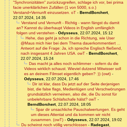
"Synchronizitäten" zurückzugreifen, schlage ich vor, bei prima
facie unerklärlichen Zufällen (1 von 5000, s.o.)
Verstand+Vernunft einzusetzen. oT
-
BerndBorchert
,
22.07.2024, 14:35
Verstand und Vernunft - Richtig - wann fängst du damit
an? Kannst du überhaupt Videos in English umfänglich
folgen und verstehen
-
Odysseus
,
22.07.2024, 15:12
Hehe, das geht ja schon in die Richtung, wie User
@Maus mich hier bei dem Thema dauerkommentiert ...
Antwort auf die Frage: Ja, ich spreche Englisch fließend,
nach insgesamt 4 Jahren USA. owT
-
BerndBorchert
,
22.07.2024, 15:24
Das macht ja alles noch schlimmer - sofern du die
Videos wirklich schaust. Wieviel dutzend Mitwisser soll
es an deinem Filmset eigentlich geben? :)) (owt)
-
Odysseus
,
22.07.2024, 17:46
Dir ist klar, dass Du jetzt auf der Seite derjenigen
bist, die false flags, Medienlügen und Verschwörungen
grundsätzlich verneinen, also die, die Du sonst für
unbelehrbare Schlafschafe hälst? owT
-
BerndBorchert
,
22.07.2024, 18:05
Spar dir unsachliche Pauschalwertungen. Es geht
um dieses Attentat und da kommen wir nicht
zusammen. (owT)
-
Odysseus
,
22.07.2024, 19:02
Du scheinst noch völlig verschlossen
-
Radegast
,