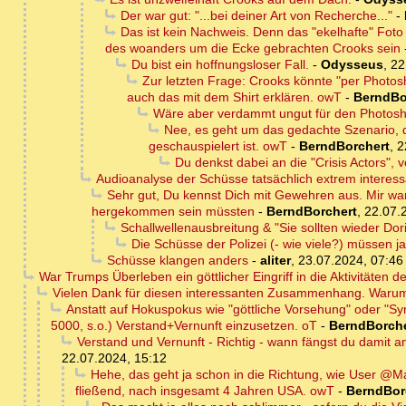
Der war gut: "...bei deiner Art von Recherche..."
-
Das ist kein Nachweis. Denn das "ekelhafte" Fo
des woanders um die Ecke gebrachten Crooks sein
Du bist ein hoffnungsloser Fall.
-
Odysseus
,
22
Zur letzten Frage: Crooks könnte "per Photo
auch das mit dem Shirt erklären. owT
-
BerndBo
Wäre aber verdammt ungut für den Photosh
Nee, es geht um das gedachte Szenario, 
geschauspielert ist. owT
-
BerndBorchert
,
2
Du denkst dabei an die "Crisis Actors", 
Audioanalyse der Schüsse tatsächlich extrem interess
Sehr gut, Du kennst Dich mit Gewehren aus. Mir war
hergekommen sein müssten
-
BerndBorchert
,
22.07.
Schallwellenausbreitung & "Sie sollten wieder Do
Die Schüsse der Polizei (- wie viele?) müssen 
Schüsse klangen anders
-
aliter
,
23.07.2024, 07:46
War Trumps Überleben ein göttlicher Eingriff in die Aktivitäten 
Vielen Dank für diesen interessanten Zusammenhang. Warum 
Anstatt auf Hokuspokus wie "göttliche Vorsehung" oder "Sync
5000, s.o.) Verstand+Vernunft einzusetzen. oT
-
BerndBorche
Verstand und Vernunft - Richtig - wann fängst du damit 
22.07.2024, 15:12
Hehe, das geht ja schon in die Richtung, wie User @Ma
fließend, nach insgesamt 4 Jahren USA. owT
-
BerndBor