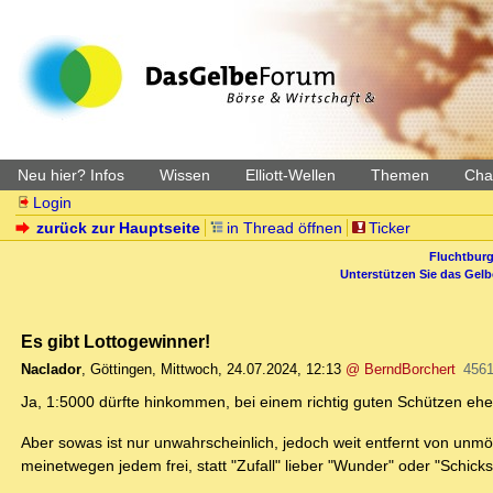
Neu hier? Infos
Wissen
Elliott-Wellen
Themen
Char
Login
zurück zur Hauptseite
in Thread öffnen
Ticker
Fluchtburg
Unterstützen Sie das Gel
Es gibt Lottogewinner!
Naclador
,
Göttingen
,
Mittwoch, 24.07.2024, 12:13
@ BerndBorchert
4561
Ja, 1:5000 dürfte hinkommen, bei einem richtig guten Schützen ehe
Aber sowas ist nur unwahrscheinlich, jedoch weit entfernt von unm
meinetwegen jedem frei, statt "Zufall" lieber "Wunder" oder "Schick