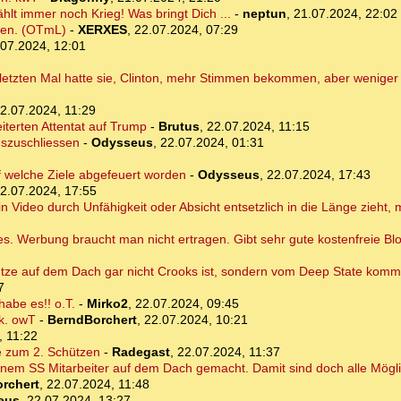
hlt immer noch Krieg! Was bringt Dich ...
-
neptun
,
21.07.2024, 22:02
iden. (OTmL)
-
XERXES
,
22.07.2024, 07:29
.07.2024, 12:01
 letzten Mal hatte sie, Clinton, mehr Stimmen bekommen, aber wenige
2.07.2024, 11:29
erten Attentat auf Trump
-
Brutus
,
22.07.2024, 11:15
uszuschliessen
-
Odysseus
,
22.07.2024, 01:31
f welche Ziele abgefeuert worden
-
Odysseus
,
22.07.2024, 17:43
2.07.2024, 17:55
in Video durch Unfähigkeit oder Absicht entsetzlich in die Länge zieht,
es. Werbung braucht man nicht ertragen. Gibt sehr gute kostenfreie Bl
ütze auf dem Dach gar nicht Crooks ist, sondern vom Deep State kommt
7
abe es!! o.T.
-
Mirko2
,
22.07.2024, 09:45
rk. owT
-
BerndBorchert
,
22.07.2024, 10:21
, 11:22
se zum 2. Schützen
-
Radegast
,
22.07.2024, 11:37
 einem SS Mitarbeiter auf dem Dach gemacht. Damit sind doch alle Mögl
rchert
,
22.07.2024, 11:48
eus
,
22.07.2024, 13:27