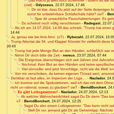
Das macht ja alles noch schlimmer - sofern du die Vid
(owt)
-
Odysseus
,
22.07.2024, 17:46
Dir ist klar, dass Du jetzt auf der Seite derjenigen
sonst für unbelehrbare Schlafschafe hälst? owT
-
Ber
Spar dir unsachliche Pauschalwertungen. Es geh
Du scheinst noch völlig verschlossen
-
Radegast
,
22.07.
Als ich am 14.07.2024, 14:09 das schrieb: "Trump hat einen 
14:44
Ja, genau wie bei Anis Amri. (oT)
-
Rybezahl
,
22.07.2024, 15:0
Trump Attentat die 94. und Klappe! Könntet Ihr vielleicht diese 
20:43
Trump hat jede Menge Blut an den Händen, schließlich war er
Nimm Dir doch bitte die Zeit
-
nereus
,
23.07.2024, 07:44
Die Ereignisse überschlagen sich seit Jahren und Jahrzehnt
Nochmal: Kein Blut an den Händen und keine spezifische Ze
Viel sinnvoller sind jetzt Vorschläge, nicht wie die Welt '
Von mir verschoben, da keinen eigenen Thread wert, ansons
Denkbar ist fast alles, im Imperium der Lüge,...
-
Naclador
,
24.0
Ich komme auf die Spekulationen, weil ich das mit dem Ohrsch
nicht un-rational, sowas zu glauben? owT
-
BerndBorchert
,
24.
Es gibt Lottogewinner!
-
Naclador
,
24.07.2024, 12:13
Ab welcher Wahrscheinlichkeit sagst Du Dir denn "Das kann
oT
-
BerndBorchert
,
24.07.2024, 12:25
Sagst Du also einem Lottogewinner: "Das kann nicht se
Stell Dir vor, jemand gibt Dir als Geheimtipp: Nächste