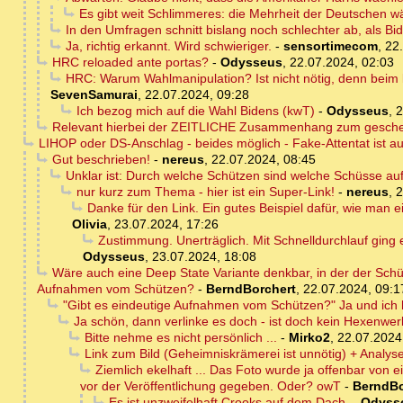
Es gibt weit Schlimmeres: die Mehrheit der Deutschen wä
In den Umfragen schnitt bislang noch schlechter ab, als B
Ja, richtig erkannt. Wird schwieriger.
-
sensortimecom
,
22
HRC reloaded ante portas?
-
Odysseus
,
22.07.2024, 02:03
HRC: Warum Wahlmanipulation? Ist nicht nötig, denn beim
SevenSamurai
,
22.07.2024, 09:28
Ich bezog mich auf die Wahl Bidens (kwT)
-
Odysseus
,
2
Relevant hierbei der ZEITLICHE Zusammenhang zum gescheit
LIHOP oder DS-Anschlag - beides möglich - Fake-Attentat ist a
Gut beschrieben!
-
nereus
,
22.07.2024, 08:45
Unklar ist: Durch welche Schützen sind welche Schüsse au
nur kurz zum Thema - hier ist ein Super-Link!
-
nereus
,
2
Danke für den Link. Ein gutes Beispiel dafür, wie man e
Olivia
,
23.07.2024, 17:26
Zustimmung. Unerträglich. Mit Schnelldurchlauf ging 
Odysseus
,
23.07.2024, 18:08
Wäre auch eine Deep State Variante denkbar, in der der Sch
Aufnahmen vom Schützen?
-
BerndBorchert
,
22.07.2024, 09:1
"Gibt es eindeutige Aufnahmen vom Schützen?" Ja und ich h
Ja schön, dann verlinke es doch - ist doch kein Hexenwe
Bitte nehme es nicht persönlich ...
-
Mirko2
,
22.07.2024
Link zum Bild (Geheimniskrämerei ist unnötig) + Analy
Ziemlich ekelhaft ... Das Foto wurde ja offenbar von
vor der Veröffentlichung gegeben. Oder? owT
-
BerndBo
Es ist unzweifelhaft Crooks auf dem Dach.
-
Odyss