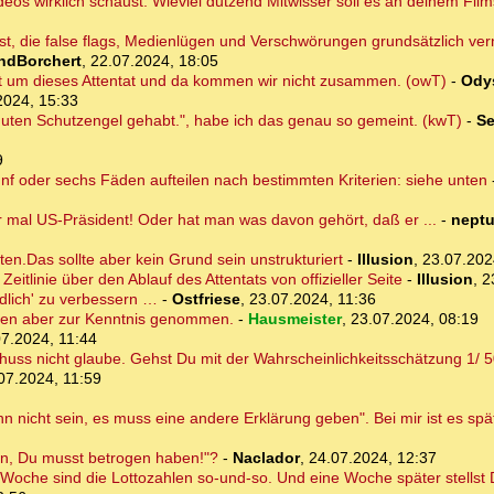
eos wirklich schaust. Wieviel dutzend Mitwisser soll es an deinem Film
 bist, die false flags, Medienlügen und Verschwörungen grundsätzlich ver
ndBorchert
,
22.07.2024, 18:05
t um dieses Attentat und da kommen wir nicht zusammen. (owT)
-
Ody
2024, 15:33
guten Schutzengel gehabt.", habe ich das genau so gemeint. (kwT)
-
Se
9
fünf oder sechs Fäden aufteilen nach bestimmten Kriterien: siehe unten
 mal US-Präsident! Oder hat man was davon gehört, daß er ...
-
nept
en.Das sollte aber kein Grund sein unstrukturiert
-
Illusion
,
23.07.202
itlinie über den Ablauf des Attentats von offizieller Seite
-
Illusion
,
2
endlich' zu verbessern …
-
Ostfriese
,
23.07.2024, 11:36
ten aber zur Kenntnis genommen.
-
Hausmeister
,
23.07.2024, 08:19
7.2024, 11:44
uss nicht glaube. Gehst Du mit der Wahrscheinlichkeitsschätzung 1/ 50
07.2024, 11:59
 nicht sein, es muss eine andere Erklärung geben". Bei mir ist es spät
in, Du musst betrogen haben!"?
-
Naclador
,
24.07.2024, 12:37
 Woche sind die Lottozahlen so-und-so. Und eine Woche später stellst Du