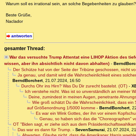
Warum soll es irrational sein, an solche Begebenheiten zu glauben?
Beste Grüße,
Naclador
antworten
gesamter Thread:
War das versuchte Trump Attentat eine LIHOP Aktion des tie
wissen, aber ihn absichtlich nicht davon abhalten)
-
BerndBorc
Der Schütze hat von der Seite der Tribüne geschossen, nicht vo
Ja genau, und damit wird die Wahrscheinlichkeit eines solche
BerndBorchert
,
21.07.2024, 16:50
Durchs Ohr ins Hirn? Was Du Dir zurecht bastelst. (OT)
-
X
Ich verstehe nicht. Was ist so unverständlich an meiner
Deine, zumindest in meinen Augen, penetrante Ahnungsl
Wie groß schätzt Du die Wahrscheinlichkeit, dass ein S
auf Größenordnung 1/5000 komme
-
BerndBorchert
,
2
Es war ein Wink Gottes, der ihn vor einem Kopfschus
Genau, so haben sich das die "Choreographen" vo
OT "Biden sagt, er ziehe sich aus dem Präsidentschaftswahlka
Das war es dann für Trump.
-
SevenSamurai
,
21.07.2024, 2
Abwarten. Glaube nicht, dass die Amerikaner Harris waehl