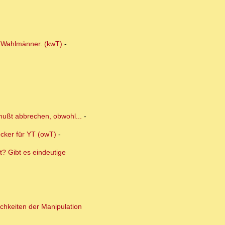
r Wahlmänner. (kwT)
-
 mußt abbrechen, obwohl...
-
ocker für YT (owT)
-
? Gibt es eindeutige
ichkeiten der Manipulation