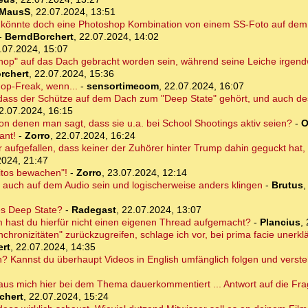
MausS
,
22.07.2024, 13:51
to könnte doch eine Photoshop Kombination von einem SS-Foto auf de
-
BerndBorchert
,
22.07.2024, 14:02
.07.2024, 15:07
shop" auf das Dach gebracht worden sein, während seine Leiche irgend
rchert
,
22.07.2024, 15:36
op-Freak, wenn...
-
sensortimecom
,
22.07.2024, 16:07
dass der Schütze auf dem Dach zum "Deep State" gehört, und auch d
2.07.2024, 16:15
von denen man sagt, dass sie u.a. bei School Shootings aktiv seien?
-
O
ant!
-
Zorro
,
22.07.2024, 16:24
 aufgefallen, dass keiner der Zuhörer hinter Trump dahin geguckt hat
2024, 21:47
ritos bewachen"!
-
Zorro
,
23.07.2024, 12:14
ja auch auf dem Audio sein und logischerweise anders klingen
-
Brutus
des Deep State?
-
Radegast
,
22.07.2024, 13:07
hast du hierfür nicht einen eigenen Thread aufgemacht?
-
Plancius
,
hronizitäten" zurückzugreifen, schlage ich vor, bei prima facie unerklä
rt
,
22.07.2024, 14:35
an? Kannst du überhaupt Videos in English umfänglich folgen und verst
us mich hier bei dem Thema dauerkommentiert ... Antwort auf die Frag
chert
,
22.07.2024, 15:24