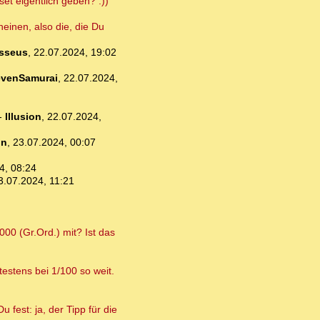
set eigentlich geben? :))
neinen, also die, die Du
sseus
,
22.07.2024, 19:02
venSamurai
,
22.07.2024,
-
Illusion
,
22.07.2024,
un
,
23.07.2024, 00:07
4, 08:24
3.07.2024, 11:21
00 (Gr.Ord.) mit? Ist das
estens bei 1/100 so weit.
 fest: ja, der Tipp für die