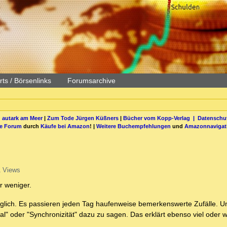
ts / Börsenlinks
Forumsarchive
 autark am Meer
|
Zum Tode Jürgen Küßners
|
Bücher vom Kopp-Verlag |
Datenschut
be Forum
durch
Käufe bei Amazon
! |
Weitere Buchempfehlungen
und
Amazonnavigat
 Views
r weniger.
öglich. Es passieren jeden Tag haufenweise bemerkenswerte Zufälle. U
sal" oder "Synchronizität" dazu zu sagen. Das erklärt ebenso viel oder 