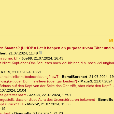
fen Staates? (LIHOP = Let it happen on purpose = vom Täter und 
hert
,
21.07.2024, 11:49
n vorne. kT
-
Joe68
,
21.07.2024, 16:43
n Nicht-Kopf-aber-Ohr-Schusses noch viel kleiner, d.h. noch viel ungla
ERXES
,
21.07.2024, 18:21
 Wahrscheinlichkeitsabschätzung? owT
-
BerndBorchert
,
21.07.2024, 19
osigkeit oder Dummstellerei (oder gar beides?)
-
MausS
,
21.07.2024,
chuss auf den Kopf von der Seite das Ohr trifft, aber nicht den Kopf? I
2.07.2024, 10:04
s gerettet hat?!
-
Joe68
,
22.07.2024, 17:51
rgestellt: dass er diese Aura des Unzerstörbaren bekommt
-
BerndBor
mpf zurück" O.T
-
Mirko2
,
21.07.2024, 19:56
1:19
en. kwT
-
Dragonfly
,
21.07.2024, 21:20