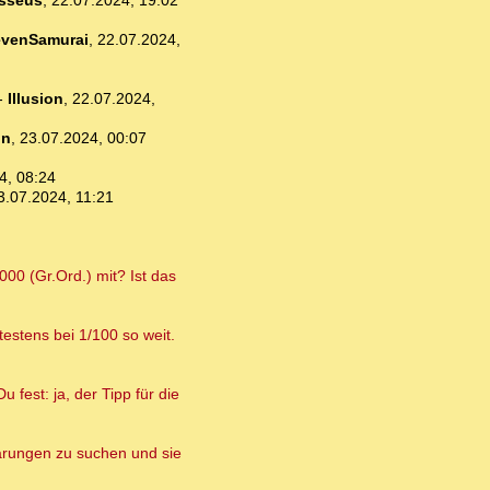
sseus
,
22.07.2024, 19:02
venSamurai
,
22.07.2024,
-
Illusion
,
22.07.2024,
un
,
23.07.2024, 00:07
4, 08:24
3.07.2024, 11:21
00 (Gr.Ord.) mit? Ist das
estens bei 1/100 so weit.
 fest: ja, der Tipp für die
lärungen zu suchen und sie