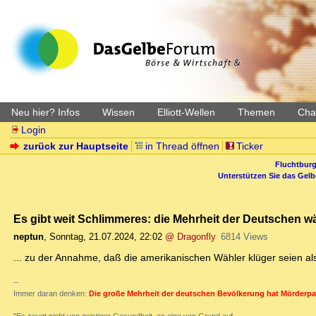
Neu hier? Infos
Wissen
Elliott-Wellen
Themen
Char
Login
zurück zur Hauptseite
in Thread öffnen
Ticker
Fluchtburg
Unterstützen Sie das Gel
Es gibt weit Schlimmeres: die Mehrheit der Deutschen wä
neptun
,
Sonntag, 21.07.2024, 22:02
@ Dragonfly
6814 Views
... zu der Annahme, daß die amerikanischen Wähler klüger seien al
--
Immer daran denken:
Die große Mehrheit der deutschen Bevölkerung hat Mörderpa