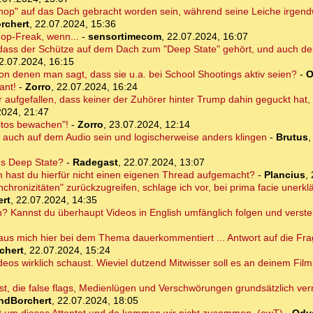
shop" auf das Dach gebracht worden sein, während seine Leiche irgend
rchert
,
22.07.2024, 15:36
op-Freak, wenn...
-
sensortimecom
,
22.07.2024, 16:07
dass der Schütze auf dem Dach zum "Deep State" gehört, und auch d
2.07.2024, 16:15
von denen man sagt, dass sie u.a. bei School Shootings aktiv seien?
-
O
ant!
-
Zorro
,
22.07.2024, 16:24
 aufgefallen, dass keiner der Zuhörer hinter Trump dahin geguckt hat
2024, 21:47
ritos bewachen"!
-
Zorro
,
23.07.2024, 12:14
ja auch auf dem Audio sein und logischerweise anders klingen
-
Brutus
des Deep State?
-
Radegast
,
22.07.2024, 13:07
hast du hierfür nicht einen eigenen Thread aufgemacht?
-
Plancius
,
hronizitäten" zurückzugreifen, schlage ich vor, bei prima facie unerklä
rt
,
22.07.2024, 14:35
an? Kannst du überhaupt Videos in English umfänglich folgen und verst
us mich hier bei dem Thema dauerkommentiert ... Antwort auf die Frag
chert
,
22.07.2024, 15:24
eos wirklich schaust. Wieviel dutzend Mitwisser soll es an deinem Film
 bist, die false flags, Medienlügen und Verschwörungen grundsätzlich ver
ndBorchert
,
22.07.2024, 18:05