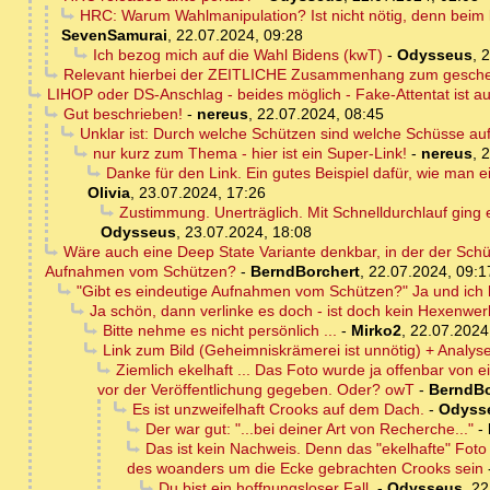
HRC: Warum Wahlmanipulation? Ist nicht nötig, denn beim
SevenSamurai
,
22.07.2024, 09:28
Ich bezog mich auf die Wahl Bidens (kwT)
-
Odysseus
,
2
Relevant hierbei der ZEITLICHE Zusammenhang zum gescheit
LIHOP oder DS-Anschlag - beides möglich - Fake-Attentat ist a
Gut beschrieben!
-
nereus
,
22.07.2024, 08:45
Unklar ist: Durch welche Schützen sind welche Schüsse au
nur kurz zum Thema - hier ist ein Super-Link!
-
nereus
,
2
Danke für den Link. Ein gutes Beispiel dafür, wie man e
Olivia
,
23.07.2024, 17:26
Zustimmung. Unerträglich. Mit Schnelldurchlauf ging 
Odysseus
,
23.07.2024, 18:08
Wäre auch eine Deep State Variante denkbar, in der der Sch
Aufnahmen vom Schützen?
-
BerndBorchert
,
22.07.2024, 09:1
"Gibt es eindeutige Aufnahmen vom Schützen?" Ja und ich h
Ja schön, dann verlinke es doch - ist doch kein Hexenwe
Bitte nehme es nicht persönlich ...
-
Mirko2
,
22.07.2024
Link zum Bild (Geheimniskrämerei ist unnötig) + Analy
Ziemlich ekelhaft ... Das Foto wurde ja offenbar von
vor der Veröffentlichung gegeben. Oder? owT
-
BerndBo
Es ist unzweifelhaft Crooks auf dem Dach.
-
Odyss
Der war gut: "...bei deiner Art von Recherche..."
-
Das ist kein Nachweis. Denn das "ekelhafte" Fo
des woanders um die Ecke gebrachten Crooks sein
Du bist ein hoffnungsloser Fall.
-
Odysseus
,
22