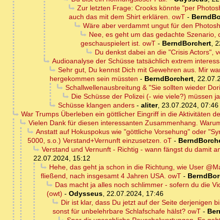
Zur letzten Frage: Crooks könnte "per Photo
auch das mit dem Shirt erklären. owT
-
BerndBo
Wäre aber verdammt ungut für den Photosh
Nee, es geht um das gedachte Szenario, 
geschauspielert ist. owT
-
BerndBorchert
,
2
Du denkst dabei an die "Crisis Actors", 
Audioanalyse der Schüsse tatsächlich extrem interess
Sehr gut, Du kennst Dich mit Gewehren aus. Mir war
hergekommen sein müssten
-
BerndBorchert
,
22.07.
Schallwellenausbreitung & "Sie sollten wieder Do
Die Schüsse der Polizei (- wie viele?) müssen 
Schüsse klangen anders
-
aliter
,
23.07.2024, 07:46
War Trumps Überleben ein göttlicher Eingriff in die Aktivitäten 
Vielen Dank für diesen interessanten Zusammenhang. Warum 
Anstatt auf Hokuspokus wie "göttliche Vorsehung" oder "Sync
5000, s.o.) Verstand+Vernunft einzusetzen. oT
-
BerndBorche
Verstand und Vernunft - Richtig - wann fängst du damit 
22.07.2024, 15:12
Hehe, das geht ja schon in die Richtung, wie User @Ma
fließend, nach insgesamt 4 Jahren USA. owT
-
BerndBor
Das macht ja alles noch schlimmer - sofern du die Vid
(owt)
-
Odysseus
,
22.07.2024, 17:46
Dir ist klar, dass Du jetzt auf der Seite derjenigen
sonst für unbelehrbare Schlafschafe hälst? owT
-
Ber