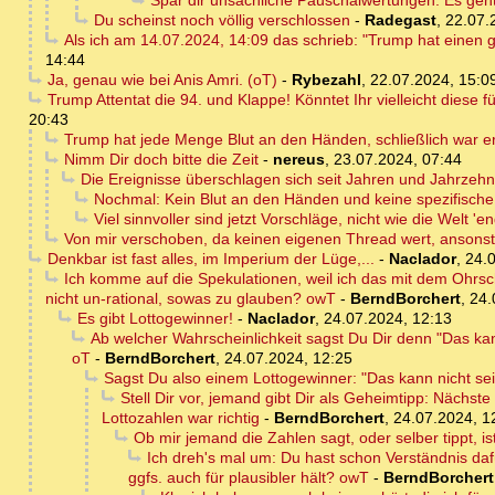
Spar dir unsachliche Pauschalwertungen. Es geh
Du scheinst noch völlig verschlossen
-
Radegast
,
22.07.
Als ich am 14.07.2024, 14:09 das schrieb: "Trump hat einen 
14:44
Ja, genau wie bei Anis Amri. (oT)
-
Rybezahl
,
22.07.2024, 15:0
Trump Attentat die 94. und Klappe! Könntet Ihr vielleicht diese 
20:43
Trump hat jede Menge Blut an den Händen, schließlich war er
Nimm Dir doch bitte die Zeit
-
nereus
,
23.07.2024, 07:44
Die Ereignisse überschlagen sich seit Jahren und Jahrzehnt
Nochmal: Kein Blut an den Händen und keine spezifische Ze
Viel sinnvoller sind jetzt Vorschläge, nicht wie die Welt '
Von mir verschoben, da keinen eigenen Thread wert, ansons
Denkbar ist fast alles, im Imperium der Lüge,...
-
Naclador
,
24.0
Ich komme auf die Spekulationen, weil ich das mit dem Ohrsch
nicht un-rational, sowas zu glauben? owT
-
BerndBorchert
,
24.
Es gibt Lottogewinner!
-
Naclador
,
24.07.2024, 12:13
Ab welcher Wahrscheinlichkeit sagst Du Dir denn "Das kann
oT
-
BerndBorchert
,
24.07.2024, 12:25
Sagst Du also einem Lottogewinner: "Das kann nicht se
Stell Dir vor, jemand gibt Dir als Geheimtipp: Nächste
Lottozahlen war richtig
-
BerndBorchert
,
24.07.2024, 1
Ob mir jemand die Zahlen sagt, oder selber tippt, ist
Ich dreh's mal um: Du hast schon Verständnis daf
ggfs. auch für plausibler hält? owT
-
BerndBorchert