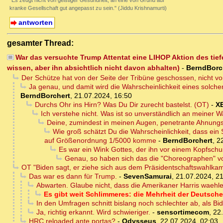
"Es zeugt nicht von geistiger Gesundheit, an eine von Grund auf
kranke Gesellschaft gut angepasst zu sein." (Jiddu Krishnamurti)
antworten
gesamter Thread:
War das versuchte Trump Attentat eine LIHOP Aktion des tie
wissen, aber ihn absichtlich nicht davon abhalten)
-
BerndBorc
Der Schütze hat von der Seite der Tribüne geschossen, nicht vo
Ja genau, und damit wird die Wahrscheinlichkeit eines solche
BerndBorchert
,
21.07.2024, 16:50
Durchs Ohr ins Hirn? Was Du Dir zurecht bastelst. (OT)
-
X
Ich verstehe nicht. Was ist so unverständlich an meiner
Deine, zumindest in meinen Augen, penetrante Ahnungsl
Wie groß schätzt Du die Wahrscheinlichkeit, dass ein S
auf Größenordnung 1/5000 komme
-
BerndBorchert
,
2
Es war ein Wink Gottes, der ihn vor einem Kopfschus
Genau, so haben sich das die "Choreographen" vo
OT "Biden sagt, er ziehe sich aus dem Präsidentschaftswahlka
Das war es dann für Trump.
-
SevenSamurai
,
21.07.2024, 2
Abwarten. Glaube nicht, dass die Amerikaner Harris waehl
Es gibt weit Schlimmeres: die Mehrheit der Deutsche
In den Umfragen schnitt bislang noch schlechter ab, als B
Ja, richtig erkannt. Wird schwieriger.
-
sensortimecom
,
22
HRC reloaded ante portas?
-
Odysseus
,
22.07.2024, 02:03