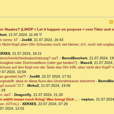
fen Staates? (LIHOP = Let it happen on purpose = vom Täter und 
hert
,
21.07.2024, 11:49
n vorne. kT
-
Joe68
,
21.07.2024, 16:43
n Nicht-Kopf-aber-Ohr-Schusses noch viel kleiner, d.h. noch viel ungla
ERXES
,
21.07.2024, 18:21
 Wahrscheinlichkeitsabschätzung? owT
-
BerndBorchert
,
21.07.2024, 19
osigkeit oder Dummstellerei (oder gar beides?)
-
MausS
,
21.07.2024,
chuss auf den Kopf von der Seite das Ohr trifft, aber nicht den Kopf? I
2.07.2024, 10:04
s gerettet hat?!
-
Joe68
,
22.07.2024, 17:51
rgestellt: dass er diese Aura des Unzerstörbaren bekommt
-
BerndBor
mpf zurück" O.T
-
Mirko2
,
21.07.2024, 19:56
1:19
en. kwT
-
Dragonfly
,
21.07.2024, 21:20
n wählt immer noch Krieg! Was bringt Dich ...
-
neptun
,
21.07.2024
iden. (OTmL)
-
XERXES
,
22.07.2024, 07:29
.07.2024, 12:01