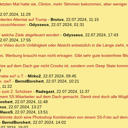
 letzten Mal hatte sie, Clinton, mehr Stimmen bekommen, aber wenige
2.07.2024, 11:29
erten Attentat auf Trump
-
Brutus
,
22.07.2024, 11:15
uszuschliessen
-
Odysseus
,
22.07.2024, 01:31
f welche Ziele abgefeuert worden
-
Odysseus
,
22.07.2024, 17:43
2.07.2024, 17:55
in Video durch Unfähigkeit oder Absicht entsetzlich in die Länge zieht,
es. Werbung braucht man nicht ertragen. Gibt sehr gute kostenfreie Bl
ütze auf dem Dach gar nicht Crooks ist, sondern vom Deep State kommt
7
abe es!! o.T.
-
Mirko2
,
22.07.2024, 09:45
rk. owT
-
BerndBorchert
,
22.07.2024, 10:21
, 11:22
se zum 2. Schützen
-
Radegast
,
22.07.2024, 11:37
 einem SS Mitarbeiter auf dem Dach gemacht. Damit sind doch alle Mögl
rchert
,
22.07.2024, 11:48
eus
,
22.07.2024, 13:27
MausS
,
22.07.2024, 13:51
to könnte doch eine Photoshop Kombination von einem SS-Foto auf de
-
BerndBorchert
,
22.07.2024, 14:02
.07.2024, 15:07