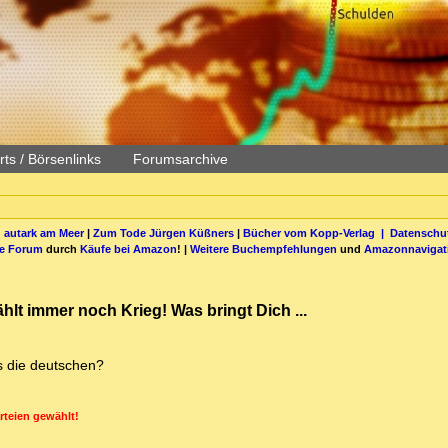
ts / Börsenlinks
Forumsarchive
 autark am Meer
|
Zum Tode Jürgen Küßners
|
Bücher vom Kopp-Verlag |
Datenschut
be Forum
durch
Käufe bei Amazon
! |
Weitere Buchempfehlungen
und
Amazonnavigat
hlt immer noch Krieg! Was bringt Dich ...
s die deutschen?
rteien gewählt!