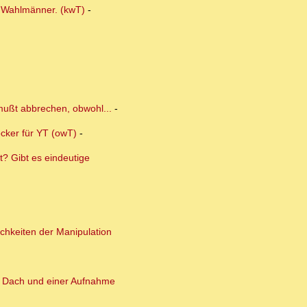
r Wahlmänner. (kwT)
-
 mußt abbrechen, obwohl...
-
ocker für YT (owT)
-
? Gibt es eindeutige
ichkeiten der Manipulation
m Dach und einer Aufnahme