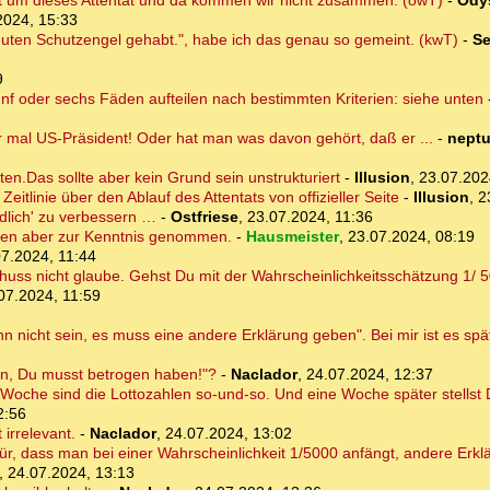
t um dieses Attentat und da kommen wir nicht zusammen. (owT)
-
Ody
2024, 15:33
guten Schutzengel gehabt.", habe ich das genau so gemeint. (kwT)
-
Se
9
fünf oder sechs Fäden aufteilen nach bestimmten Kriterien: siehe unten
 mal US-Präsident! Oder hat man was davon gehört, daß er ...
-
nept
en.Das sollte aber kein Grund sein unstrukturiert
-
Illusion
,
23.07.202
itlinie über den Ablauf des Attentats von offizieller Seite
-
Illusion
,
2
endlich' zu verbessern …
-
Ostfriese
,
23.07.2024, 11:36
ten aber zur Kenntnis genommen.
-
Hausmeister
,
23.07.2024, 08:19
7.2024, 11:44
uss nicht glaube. Gehst Du mit der Wahrscheinlichkeitsschätzung 1/ 50
07.2024, 11:59
 nicht sein, es muss eine andere Erklärung geben". Bei mir ist es spät
in, Du musst betrogen haben!"?
-
Naclador
,
24.07.2024, 12:37
 Woche sind die Lottozahlen so-und-so. Und eine Woche später stellst Du
2:56
 irrelevant.
-
Naclador
,
24.07.2024, 13:02
ür, dass man bei einer Wahrscheinlichkeit 1/5000 anfängt, andere Erk
,
24.07.2024, 13:13