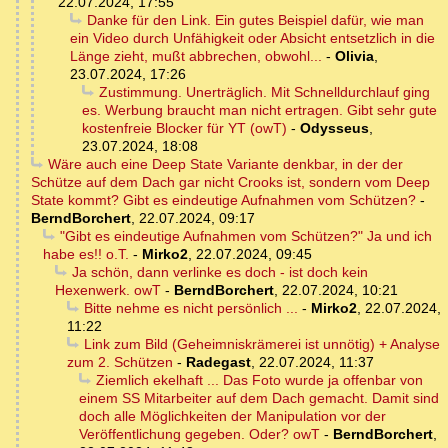
22.07.2024, 17:55
Danke für den Link. Ein gutes Beispiel dafür, wie man
ein Video durch Unfähigkeit oder Absicht entsetzlich in die
Länge zieht, mußt abbrechen, obwohl...
-
Olivia
,
23.07.2024, 17:26
Zustimmung. Unerträglich. Mit Schnelldurchlauf ging
es. Werbung braucht man nicht ertragen. Gibt sehr gute
kostenfreie Blocker für YT (owT)
-
Odysseus
,
23.07.2024, 18:08
Wäre auch eine Deep State Variante denkbar, in der der
Schütze auf dem Dach gar nicht Crooks ist, sondern vom Deep
State kommt? Gibt es eindeutige Aufnahmen vom Schützen?
-
BerndBorchert
,
22.07.2024, 09:17
"Gibt es eindeutige Aufnahmen vom Schützen?" Ja und ich
habe es!! o.T.
-
Mirko2
,
22.07.2024, 09:45
Ja schön, dann verlinke es doch - ist doch kein
Hexenwerk. owT
-
BerndBorchert
,
22.07.2024, 10:21
Bitte nehme es nicht persönlich ...
-
Mirko2
,
22.07.2024,
11:22
Link zum Bild (Geheimniskrämerei ist unnötig) + Analyse
zum 2. Schützen
-
Radegast
,
22.07.2024, 11:37
Ziemlich ekelhaft ... Das Foto wurde ja offenbar von
einem SS Mitarbeiter auf dem Dach gemacht. Damit sind
doch alle Möglichkeiten der Manipulation vor der
Veröffentlichung gegeben. Oder? owT
-
BerndBorchert
,