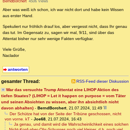
BerndBorchert
4506 Views
Aber was weiß ich schon, ich war nicht dort und habe kein Wissen
aus erster Hand.
Spekuliert nur fröhlich drauf los, aber vergesst nicht, dass Ihr genau
das tut. Im Gegensatz zu, sagen wir mal, 9/11, sind über das
Attentat bisher nur sehr wenige Fakten verfügbar.
Viele Grüße,
Naclador
antworten
gesamter Thread:
RSS-Feed dieser Diskussion
War das versuchte Trump Attentat eine LIHOP Aktion des
tiefen Staates? (LIHOP = Let it happen on purpose = vom Täter
und seinen Absichten zu wissen, aber ihn absichtlich nicht
davon abhalten)
-
BerndBorchert
,
21.07.2024, 11:49
Der Schütze hat von der Seite der Tribüne geschossen, nicht
von vorne. kT
-
Joe68
,
21.07.2024, 16:43
Ja genau, und damit wird die Wahrscheinlichkeit eines solchen
Nicht-Kopf-aber-Ohr-Schusses noch viel kleiner, d.h. noch viel