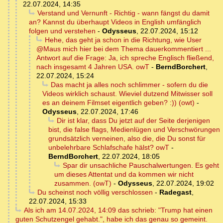
22.07.2024, 14:35
Verstand und Vernunft - Richtig - wann fängst du damit
an? Kannst du überhaupt Videos in English umfänglich
folgen und verstehen
-
Odysseus
,
22.07.2024, 15:12
Hehe, das geht ja schon in die Richtung, wie User
@Maus mich hier bei dem Thema dauerkommentiert ...
Antwort auf die Frage: Ja, ich spreche Englisch fließend,
nach insgesamt 4 Jahren USA. owT
-
BerndBorchert
,
22.07.2024, 15:24
Das macht ja alles noch schlimmer - sofern du die
Videos wirklich schaust. Wieviel dutzend Mitwisser soll
es an deinem Filmset eigentlich geben? :)) (owt)
-
Odysseus
,
22.07.2024, 17:46
Dir ist klar, dass Du jetzt auf der Seite derjenigen
bist, die false flags, Medienlügen und Verschwörungen
grundsätzlich verneinen, also die, die Du sonst für
unbelehrbare Schlafschafe hälst? owT
-
BerndBorchert
,
22.07.2024, 18:05
Spar dir unsachliche Pauschalwertungen. Es geht
um dieses Attentat und da kommen wir nicht
zusammen. (owT)
-
Odysseus
,
22.07.2024, 19:02
Du scheinst noch völlig verschlossen
-
Radegast
,
22.07.2024, 15:33
Als ich am 14.07.2024, 14:09 das schrieb: "Trump hat einen
guten Schutzengel gehabt.", habe ich das genau so gemeint.