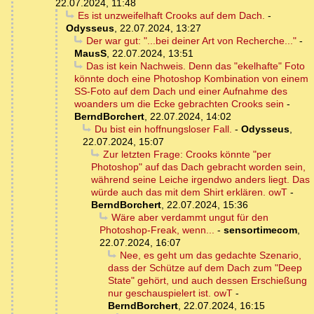
22.07.2024, 11:48
Es ist unzweifelhaft Crooks auf dem Dach.
-
Odysseus
,
22.07.2024, 13:27
Der war gut: "...bei deiner Art von Recherche..."
-
MausS
,
22.07.2024, 13:51
Das ist kein Nachweis. Denn das "ekelhafte" Foto
könnte doch eine Photoshop Kombination von einem
SS-Foto auf dem Dach und einer Aufnahme des
woanders um die Ecke gebrachten Crooks sein
-
BerndBorchert
,
22.07.2024, 14:02
Du bist ein hoffnungsloser Fall.
-
Odysseus
,
22.07.2024, 15:07
Zur letzten Frage: Crooks könnte "per
Photoshop" auf das Dach gebracht worden sein,
während seine Leiche irgendwo anders liegt. Das
würde auch das mit dem Shirt erklären. owT
-
BerndBorchert
,
22.07.2024, 15:36
Wäre aber verdammt ungut für den
Photoshop-Freak, wenn...
-
sensortimecom
,
22.07.2024, 16:07
Nee, es geht um das gedachte Szenario,
dass der Schütze auf dem Dach zum "Deep
State" gehört, und auch dessen Erschießung
nur geschauspielert ist. owT
-
BerndBorchert
,
22.07.2024, 16:15