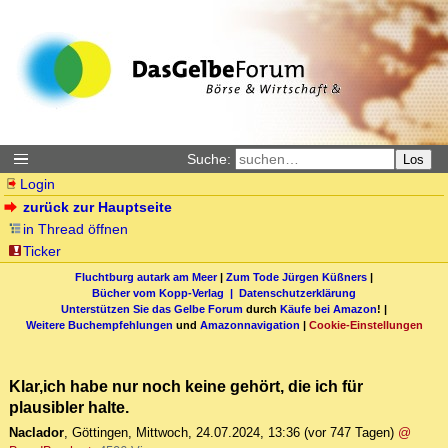
Suche:
Los
Login
zurück zur Hauptseite
in Thread öffnen
Ticker
Fluchtburg autark am Meer
|
Zum Tode Jürgen Küßners
|
Bücher vom Kopp-Verlag |
Datenschutzerklärung
Unterstützen Sie das Gelbe Forum
durch
Käufe bei Amazon
! |
Weitere Buchempfehlungen
und
Amazonnavigation
|
Cookie-Einstellungen
Klar,ich habe nur noch keine gehört, die ich für
plausibler halte.
Naclador
,
Göttingen
,
Mittwoch, 24.07.2024, 13:36
(vor 747 Tagen)
@