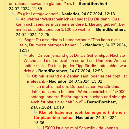
un-rational, sowas zu glauben? owT
-
BerndBorchert
,
24.07.2024, 11:59
Es gibt Lottogewinner!
-
Naclador
,
24.07.2024, 12:13
Ab welcher Wahrscheinlichkeit sagst Du Dir denn "Das
kann nicht sein, es muss eine andere Erklärung geben". Bei
mir ist es spätestens bei 1/100 so weit. oT
-
BerndBorchert
,
24.07.2024, 12:25
Sagst Du also einem Lottogewinner: "Das kann nicht
sein, Du musst betrogen haben!"?
-
Naclador
,
24.07.2024,
12:37
Stell Dir vor, jemand gibt Dir als Geheimtipp: Nächste
Woche sind die Lottozahlen so-und-so. Und eine Woche
später stellst Du fest: ja, der Tipp für die Lottozahlen war
richtig
-
BerndBorchert
,
24.07.2024, 12:56
Ob mir jemand die Zahlen sagt, oder selber tippt, ist
irrelevant.
-
Naclador
,
24.07.2024, 13:02
Ich dreh's mal um: Du hast schon Verständnis
dafür, dass man bei einer Wahrscheinlichkeit 1/5000
anfängt, andere Erklärungen zu suchen und sie ggfs.
auch für plausibler hält? owT
-
BerndBorchert
,
24.07.2024, 13:13
Klar,ich habe nur noch keine gehört, die ich
für plausibler halte.
-
Naclador
,
24.07.2024,
13:36
1/5000 ist eine mini Schwelle - da können