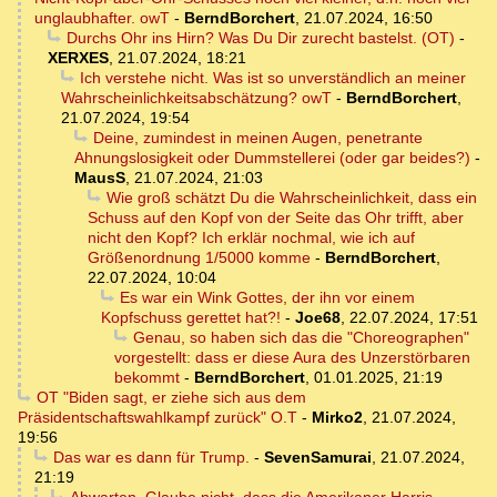
unglaubhafter. owT
-
BerndBorchert
,
21.07.2024, 16:50
Durchs Ohr ins Hirn? Was Du Dir zurecht bastelst. (OT)
-
XERXES
,
21.07.2024, 18:21
Ich verstehe nicht. Was ist so unverständlich an meiner
Wahrscheinlichkeitsabschätzung? owT
-
BerndBorchert
,
21.07.2024, 19:54
Deine, zumindest in meinen Augen, penetrante
Ahnungslosigkeit oder Dummstellerei (oder gar beides?)
-
MausS
,
21.07.2024, 21:03
Wie groß schätzt Du die Wahrscheinlichkeit, dass ein
Schuss auf den Kopf von der Seite das Ohr trifft, aber
nicht den Kopf? Ich erklär nochmal, wie ich auf
Größenordnung 1/5000 komme
-
BerndBorchert
,
22.07.2024, 10:04
Es war ein Wink Gottes, der ihn vor einem
Kopfschuss gerettet hat?!
-
Joe68
,
22.07.2024, 17:51
Genau, so haben sich das die "Choreographen"
vorgestellt: dass er diese Aura des Unzerstörbaren
bekommt
-
BerndBorchert
,
01.01.2025, 21:19
OT "Biden sagt, er ziehe sich aus dem
Präsidentschaftswahlkampf zurück" O.T
-
Mirko2
,
21.07.2024,
19:56
Das war es dann für Trump.
-
SevenSamurai
,
21.07.2024,
21:19