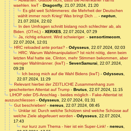
Abwarten. Glaube nicht, dass die Amerikaner Harris
waehlen. kwT
-
Dragonfly
,
21.07.2024, 21:20
Es gibt weit Schlimmeres: die Mehrheit der Deutschen
wählt immer noch Krieg! Was bringt Dich ...
-
neptun
,
21.07.2024, 22:02
In den Umfragen schnitt bislang noch schlechter ab, als
Biden. (OTmL)
-
XERXES
,
22.07.2024, 07:29
Ja, richtig erkannt. Wird schwieriger.
-
sensortimecom
,
22.07.2024, 12:01
HRC reloaded ante portas?
-
Odysseus
,
22.07.2024, 02:03
HRC: Warum Wahlmanipulation? Ist nicht nötig, denn beim
letzten Mal hatte sie, Clinton, mehr Stimmen bekommen, aber
weniger Wahlmänner. (kwT)
-
SevenSamurai
,
22.07.2024,
09:28
Ich bezog mich auf die Wahl Bidens (kwT)
-
Odysseus
,
22.07.2024, 11:29
Relevant hierbei der ZEITLICHE Zusammenhang zum
gescheiterten Attentat auf Trump
-
Brutus
,
22.07.2024, 11:15
LIHOP oder DS-Anschlag - beides möglich - Fake-Attentat ist
auszuschliessen
-
Odysseus
,
22.07.2024, 01:31
Gut beschrieben!
-
nereus
,
22.07.2024, 08:45
Unklar ist: Durch welche Schützen sind welche Schüsse auf
welche Ziele abgefeuert worden
-
Odysseus
,
22.07.2024,
17:43
nur kurz zum Thema - hier ist ein Super-Link!
-
nereus
,