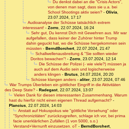
Du denkst dabei an die "Crisis Actors",
von denen man sagt, dass sie u.a. bei
School Shootings aktiv seien?
-
Olivia
,
23.07.2024, 17:17
Audioanalyse der Schüsse tatsächlich extrem
interessant!
-
Zorro
,
22.07.2024, 16:24
Sehr gut, Du kennst Dich mit Gewehren aus. Mir war
aufgefallen, dass keiner der Zuhörer hinter Trump
dahin geguckt hat, wo die Schüsse hergekommen sein
müssten
-
BerndBorchert
,
22.07.2024, 21:47
Schallwellenausbreitung & "Sie sollten wieder
Doritos bewachen"!
-
Zorro
,
23.07.2024, 12:14
Die Schüsse der Polizei (- wie viele?) müssen ja
auch auf dem Audio sein und logischerweise
anders klingen
-
Brutus
,
24.07.2024, 20:20
Schüsse klangen anders
-
aliter
,
23.07.2024, 07:46
War Trumps Überleben ein göttlicher Eingriff in die Aktivitäten
des Deep State?
-
Radegast
,
22.07.2024, 13:07
Vielen Dank für diesen interessanten Zusammenhang. Warum
hast du hierfür nicht einen eigenen Thread aufgemacht?
-
Plancius
,
22.07.2024, 14:03
Anstatt auf Hokuspokus wie "göttliche Vorsehung" oder
"Synchronizitäten" zurückzugreifen, schlage ich vor, bei prima
facie unerklärlichen Zufällen (1 von 5000, s.o.)
Verstand+Vernunft einzusetzen. oT
-
BerndBorchert
,