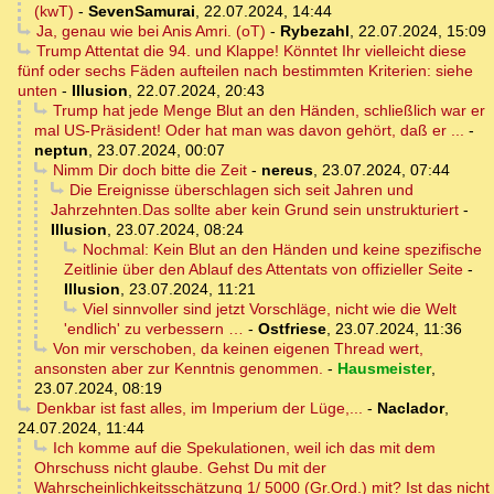
(kwT)
-
SevenSamurai
,
22.07.2024, 14:44
Ja, genau wie bei Anis Amri. (oT)
-
Rybezahl
,
22.07.2024, 15:09
Trump Attentat die 94. und Klappe! Könntet Ihr vielleicht diese
fünf oder sechs Fäden aufteilen nach bestimmten Kriterien: siehe
unten
-
Illusion
,
22.07.2024, 20:43
Trump hat jede Menge Blut an den Händen, schließlich war er
mal US-Präsident! Oder hat man was davon gehört, daß er ...
-
neptun
,
23.07.2024, 00:07
Nimm Dir doch bitte die Zeit
-
nereus
,
23.07.2024, 07:44
Die Ereignisse überschlagen sich seit Jahren und
Jahrzehnten.Das sollte aber kein Grund sein unstrukturiert
-
Illusion
,
23.07.2024, 08:24
Nochmal: Kein Blut an den Händen und keine spezifische
Zeitlinie über den Ablauf des Attentats von offizieller Seite
-
Illusion
,
23.07.2024, 11:21
Viel sinnvoller sind jetzt Vorschläge, nicht wie die Welt
'endlich' zu verbessern …
-
Ostfriese
,
23.07.2024, 11:36
Von mir verschoben, da keinen eigenen Thread wert,
ansonsten aber zur Kenntnis genommen.
-
Hausmeister
,
23.07.2024, 08:19
Denkbar ist fast alles, im Imperium der Lüge,...
-
Naclador
,
24.07.2024, 11:44
Ich komme auf die Spekulationen, weil ich das mit dem
Ohrschuss nicht glaube. Gehst Du mit der
Wahrscheinlichkeitsschätzung 1/ 5000 (Gr.Ord.) mit? Ist das nicht