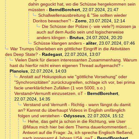
dahin geguckt hat, wo die Schüsse hergekommen sein
müssten
-
BerndBorchert
,
22.07.2024, 21:47
Schallwellenausbreitung & "Sie sollten wieder
Doritos bewachen"!
-
Zorro
,
23.07.2024, 12:14
Die Schüsse der Polizei (- wie viele?) müssen ja
auch auf dem Audio sein und logischerweise
anders klingen
-
Brutus
,
24.07.2024, 20:20
Schüsse klangen anders
-
aliter
,
23.07.2024, 07:46
War Trumps Überleben ein göttlicher Eingriff in die Aktivitäten
des Deep State?
-
Radegast
,
22.07.2024, 13:07
Vielen Dank für diesen interessanten Zusammenhang. Warum
hast du hierfür nicht einen eigenen Thread aufgemacht?
-
Plancius
,
22.07.2024, 14:03
Anstatt auf Hokuspokus wie "göttliche Vorsehung" oder
"Synchronizitäten" zurückzugreifen, schlage ich vor, bei prima
facie unerklärlichen Zufällen (1 von 5000, s.o.)
Verstand+Vernunft einzusetzen. oT
-
BerndBorchert
,
22.07.2024, 14:35
Verstand und Vernunft - Richtig - wann fängst du damit
an? Kannst du überhaupt Videos in English umfänglich
folgen und verstehen
-
Odysseus
,
22.07.2024, 15:12
Hehe, das geht ja schon in die Richtung, wie User
@Maus mich hier bei dem Thema dauerkommentiert ...
Antwort auf die Frage: Ja, ich spreche Englisch fließend,
nach insgesamt 4 Jahren USA. owT
-
BerndBorchert
,