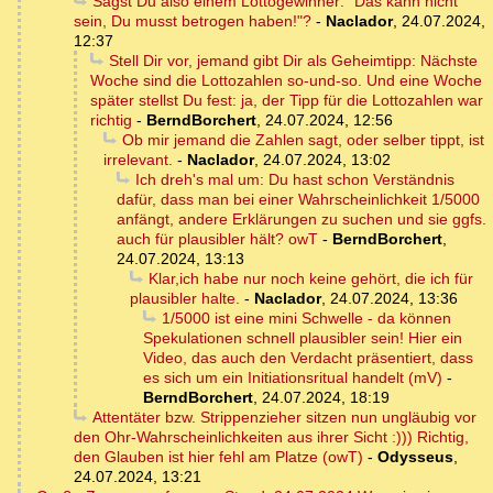
Sagst Du also einem Lottogewinner: "Das kann nicht
sein, Du musst betrogen haben!"?
-
Naclador
,
24.07.2024,
12:37
Stell Dir vor, jemand gibt Dir als Geheimtipp: Nächste
Woche sind die Lottozahlen so-und-so. Und eine Woche
später stellst Du fest: ja, der Tipp für die Lottozahlen war
richtig
-
BerndBorchert
,
24.07.2024, 12:56
Ob mir jemand die Zahlen sagt, oder selber tippt, ist
irrelevant.
-
Naclador
,
24.07.2024, 13:02
Ich dreh's mal um: Du hast schon Verständnis
dafür, dass man bei einer Wahrscheinlichkeit 1/5000
anfängt, andere Erklärungen zu suchen und sie ggfs.
auch für plausibler hält? owT
-
BerndBorchert
,
24.07.2024, 13:13
Klar,ich habe nur noch keine gehört, die ich für
plausibler halte.
-
Naclador
,
24.07.2024, 13:36
1/5000 ist eine mini Schwelle - da können
Spekulationen schnell plausibler sein! Hier ein
Video, das auch den Verdacht präsentiert, dass
es sich um ein Initiationsritual handelt (mV)
-
BerndBorchert
,
24.07.2024, 18:19
Attentäter bzw. Strippenzieher sitzen nun ungläubig vor
den Ohr-Wahrscheinlichkeiten aus ihrer Sicht :))) Richtig,
den Glauben ist hier fehl am Platze (owT)
-
Odysseus
,
24.07.2024, 13:21