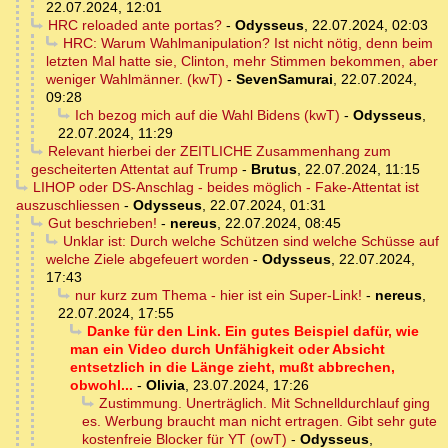
22.07.2024, 12:01
HRC reloaded ante portas?
-
Odysseus
,
22.07.2024, 02:03
HRC: Warum Wahlmanipulation? Ist nicht nötig, denn beim
letzten Mal hatte sie, Clinton, mehr Stimmen bekommen, aber
weniger Wahlmänner. (kwT)
-
SevenSamurai
,
22.07.2024,
09:28
Ich bezog mich auf die Wahl Bidens (kwT)
-
Odysseus
,
22.07.2024, 11:29
Relevant hierbei der ZEITLICHE Zusammenhang zum
gescheiterten Attentat auf Trump
-
Brutus
,
22.07.2024, 11:15
LIHOP oder DS-Anschlag - beides möglich - Fake-Attentat ist
auszuschliessen
-
Odysseus
,
22.07.2024, 01:31
Gut beschrieben!
-
nereus
,
22.07.2024, 08:45
Unklar ist: Durch welche Schützen sind welche Schüsse auf
welche Ziele abgefeuert worden
-
Odysseus
,
22.07.2024,
17:43
nur kurz zum Thema - hier ist ein Super-Link!
-
nereus
,
22.07.2024, 17:55
Danke für den Link. Ein gutes Beispiel dafür, wie
man ein Video durch Unfähigkeit oder Absicht
entsetzlich in die Länge zieht, mußt abbrechen,
obwohl...
-
Olivia
,
23.07.2024, 17:26
Zustimmung. Unerträglich. Mit Schnelldurchlauf ging
es. Werbung braucht man nicht ertragen. Gibt sehr gute
kostenfreie Blocker für YT (owT)
-
Odysseus
,