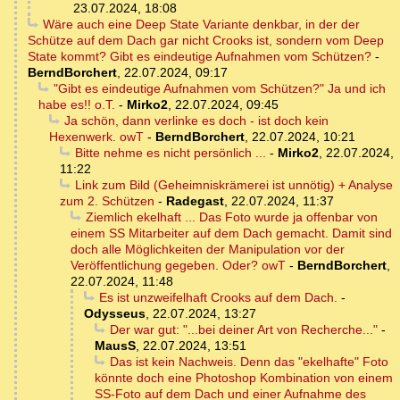
23.07.2024, 18:08
Wäre auch eine Deep State Variante denkbar, in der der
Schütze auf dem Dach gar nicht Crooks ist, sondern vom Deep
State kommt? Gibt es eindeutige Aufnahmen vom Schützen?
-
BerndBorchert
,
22.07.2024, 09:17
"Gibt es eindeutige Aufnahmen vom Schützen?" Ja und ich
habe es!! o.T.
-
Mirko2
,
22.07.2024, 09:45
Ja schön, dann verlinke es doch - ist doch kein
Hexenwerk. owT
-
BerndBorchert
,
22.07.2024, 10:21
Bitte nehme es nicht persönlich ...
-
Mirko2
,
22.07.2024,
11:22
Link zum Bild (Geheimniskrämerei ist unnötig) + Analyse
zum 2. Schützen
-
Radegast
,
22.07.2024, 11:37
Ziemlich ekelhaft ... Das Foto wurde ja offenbar von
einem SS Mitarbeiter auf dem Dach gemacht. Damit sind
doch alle Möglichkeiten der Manipulation vor der
Veröffentlichung gegeben. Oder? owT
-
BerndBorchert
,
22.07.2024, 11:48
Es ist unzweifelhaft Crooks auf dem Dach.
-
Odysseus
,
22.07.2024, 13:27
Der war gut: "...bei deiner Art von Recherche..."
-
MausS
,
22.07.2024, 13:51
Das ist kein Nachweis. Denn das "ekelhafte" Foto
könnte doch eine Photoshop Kombination von einem
SS-Foto auf dem Dach und einer Aufnahme des