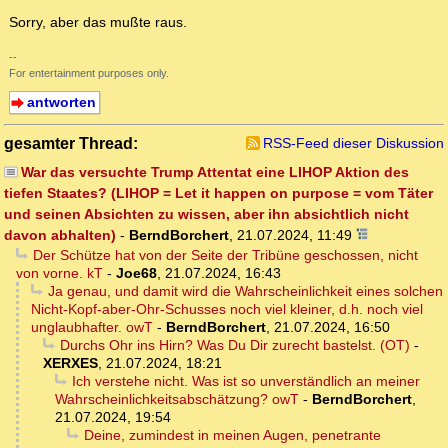
Sorry, aber das mußte raus.
--
For entertainment purposes only.
antworten
gesamter Thread:
RSS-Feed dieser Diskussion
War das versuchte Trump Attentat eine LIHOP Aktion des
tiefen Staates? (LIHOP = Let it happen on purpose = vom Täter
und seinen Absichten zu wissen, aber ihn absichtlich nicht
davon abhalten)
-
BerndBorchert
,
21.07.2024, 11:49
Der Schütze hat von der Seite der Tribüne geschossen, nicht
von vorne. kT
-
Joe68
,
21.07.2024, 16:43
Ja genau, und damit wird die Wahrscheinlichkeit eines solchen
Nicht-Kopf-aber-Ohr-Schusses noch viel kleiner, d.h. noch viel
unglaubhafter. owT
-
BerndBorchert
,
21.07.2024, 16:50
Durchs Ohr ins Hirn? Was Du Dir zurecht bastelst. (OT)
-
XERXES
,
21.07.2024, 18:21
Ich verstehe nicht. Was ist so unverständlich an meiner
Wahrscheinlichkeitsabschätzung? owT
-
BerndBorchert
,
21.07.2024, 19:54
Deine, zumindest in meinen Augen, penetrante