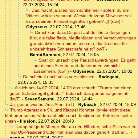
22.07.2024, 15:24
Das macht ja alles noch schlimmer - sofern du die
Videos wirklich schaust. Wieviel dutzend Mitwisser soll
es an deinem Filmset eigentlich geben? :)) (owt)
-
Odysseus
,
22.07.2024, 17:46
Dir ist klar, dass Du jetzt auf der Seite derjenigen
bist, die false flags, Medienlügen und Verschwörungen
grundsätzlich verneinen, also die, die Du sonst für
unbelehrbare Schlafschafe hälst? owT
-
BerndBorchert
,
22.07.2024, 18:05
Spar dir unsachliche Pauschalwertungen. Es geht
um dieses Attentat und da kommen wir nicht
zusammen. (owT)
-
Odysseus
,
22.07.2024, 19:02
Du scheinst noch völlig verschlossen
-
Radegast
,
22.07.2024, 15:33
Als ich am 14.07.2024, 14:09 das schrieb: "Trump hat einen
guten Schutzengel gehabt.", habe ich das genau so gemeint.
(kwT)
-
SevenSamurai
,
22.07.2024, 14:44
Ja, genau wie bei Anis Amri. (oT)
-
Rybezahl
,
22.07.2024, 15:09
Trump Attentat die 94. und Klappe! Könntet Ihr vielleicht diese
fünf oder sechs Fäden aufteilen nach bestimmten Kriterien: siehe
unten
-
Illusion
,
22.07.2024, 20:43
Trump hat jede Menge Blut an den Händen, schließlich war er
mal US-Präsident! Oder hat man was davon gehört, daß er ...
-
neptun
,
23.07.2024, 00:07