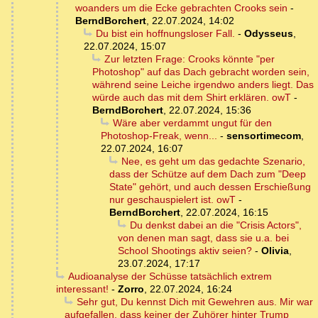
woanders um die Ecke gebrachten Crooks sein
-
BerndBorchert
,
22.07.2024, 14:02
Du bist ein hoffnungsloser Fall.
-
Odysseus
,
22.07.2024, 15:07
Zur letzten Frage: Crooks könnte "per
Photoshop" auf das Dach gebracht worden sein,
während seine Leiche irgendwo anders liegt. Das
würde auch das mit dem Shirt erklären. owT
-
BerndBorchert
,
22.07.2024, 15:36
Wäre aber verdammt ungut für den
Photoshop-Freak, wenn...
-
sensortimecom
,
22.07.2024, 16:07
Nee, es geht um das gedachte Szenario,
dass der Schütze auf dem Dach zum "Deep
State" gehört, und auch dessen Erschießung
nur geschauspielert ist. owT
-
BerndBorchert
,
22.07.2024, 16:15
Du denkst dabei an die "Crisis Actors",
von denen man sagt, dass sie u.a. bei
School Shootings aktiv seien?
-
Olivia
,
23.07.2024, 17:17
Audioanalyse der Schüsse tatsächlich extrem
interessant!
-
Zorro
,
22.07.2024, 16:24
Sehr gut, Du kennst Dich mit Gewehren aus. Mir war
aufgefallen, dass keiner der Zuhörer hinter Trump