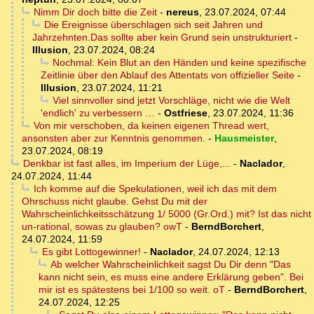
Nimm Dir doch bitte die Zeit
-
nereus
,
23.07.2024, 07:44
Die Ereignisse überschlagen sich seit Jahren und
Jahrzehnten.Das sollte aber kein Grund sein unstrukturiert
-
Illusion
,
23.07.2024, 08:24
Nochmal: Kein Blut an den Händen und keine spezifische
Zeitlinie über den Ablauf des Attentats von offizieller Seite
-
Illusion
,
23.07.2024, 11:21
Viel sinnvoller sind jetzt Vorschläge, nicht wie die Welt
'endlich' zu verbessern …
-
Ostfriese
,
23.07.2024, 11:36
Von mir verschoben, da keinen eigenen Thread wert,
ansonsten aber zur Kenntnis genommen.
-
Hausmeister
,
23.07.2024, 08:19
Denkbar ist fast alles, im Imperium der Lüge,...
-
Naclador
,
24.07.2024, 11:44
Ich komme auf die Spekulationen, weil ich das mit dem
Ohrschuss nicht glaube. Gehst Du mit der
Wahrscheinlichkeitsschätzung 1/ 5000 (Gr.Ord.) mit? Ist das nicht
un-rational, sowas zu glauben? owT
-
BerndBorchert
,
24.07.2024, 11:59
Es gibt Lottogewinner!
-
Naclador
,
24.07.2024, 12:13
Ab welcher Wahrscheinlichkeit sagst Du Dir denn "Das
kann nicht sein, es muss eine andere Erklärung geben". Bei
mir ist es spätestens bei 1/100 so weit. oT
-
BerndBorchert
,
24.07.2024, 12:25