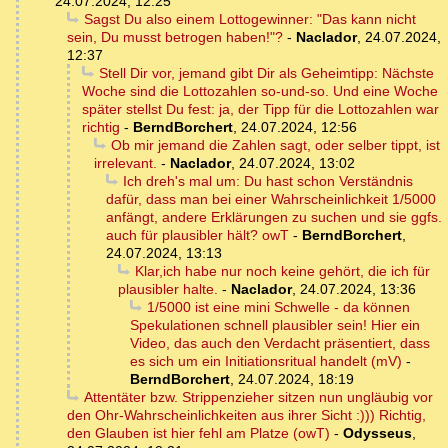
24.07.2024, 12:25
Sagst Du also einem Lottogewinner: "Das kann nicht
sein, Du musst betrogen haben!"?
-
Naclador
,
24.07.2024,
12:37
Stell Dir vor, jemand gibt Dir als Geheimtipp: Nächste
Woche sind die Lottozahlen so-und-so. Und eine Woche
später stellst Du fest: ja, der Tipp für die Lottozahlen war
richtig
-
BerndBorchert
,
24.07.2024, 12:56
Ob mir jemand die Zahlen sagt, oder selber tippt, ist
irrelevant.
-
Naclador
,
24.07.2024, 13:02
Ich dreh's mal um: Du hast schon Verständnis
dafür, dass man bei einer Wahrscheinlichkeit 1/5000
anfängt, andere Erklärungen zu suchen und sie ggfs.
auch für plausibler hält? owT
-
BerndBorchert
,
24.07.2024, 13:13
Klar,ich habe nur noch keine gehört, die ich für
plausibler halte.
-
Naclador
,
24.07.2024, 13:36
1/5000 ist eine mini Schwelle - da können
Spekulationen schnell plausibler sein! Hier ein
Video, das auch den Verdacht präsentiert, dass
es sich um ein Initiationsritual handelt (mV)
-
BerndBorchert
,
24.07.2024, 18:19
Attentäter bzw. Strippenzieher sitzen nun ungläubig vor
den Ohr-Wahrscheinlichkeiten aus ihrer Sicht :))) Richtig,
den Glauben ist hier fehl am Platze (owT)
-
Odysseus
,