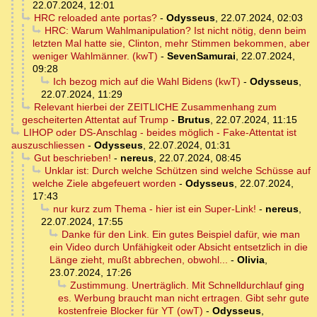
22.07.2024, 12:01
HRC reloaded ante portas?
-
Odysseus
,
22.07.2024, 02:03
HRC: Warum Wahlmanipulation? Ist nicht nötig, denn beim
letzten Mal hatte sie, Clinton, mehr Stimmen bekommen, aber
weniger Wahlmänner. (kwT)
-
SevenSamurai
,
22.07.2024,
09:28
Ich bezog mich auf die Wahl Bidens (kwT)
-
Odysseus
,
22.07.2024, 11:29
Relevant hierbei der ZEITLICHE Zusammenhang zum
gescheiterten Attentat auf Trump
-
Brutus
,
22.07.2024, 11:15
LIHOP oder DS-Anschlag - beides möglich - Fake-Attentat ist
auszuschliessen
-
Odysseus
,
22.07.2024, 01:31
Gut beschrieben!
-
nereus
,
22.07.2024, 08:45
Unklar ist: Durch welche Schützen sind welche Schüsse auf
welche Ziele abgefeuert worden
-
Odysseus
,
22.07.2024,
17:43
nur kurz zum Thema - hier ist ein Super-Link!
-
nereus
,
22.07.2024, 17:55
Danke für den Link. Ein gutes Beispiel dafür, wie man
ein Video durch Unfähigkeit oder Absicht entsetzlich in die
Länge zieht, mußt abbrechen, obwohl...
-
Olivia
,
23.07.2024, 17:26
Zustimmung. Unerträglich. Mit Schnelldurchlauf ging
es. Werbung braucht man nicht ertragen. Gibt sehr gute
kostenfreie Blocker für YT (owT)
-
Odysseus
,