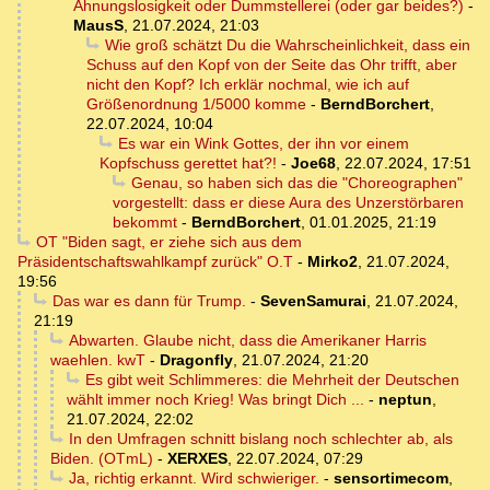
Ahnungslosigkeit oder Dummstellerei (oder gar beides?)
-
MausS
,
21.07.2024, 21:03
Wie groß schätzt Du die Wahrscheinlichkeit, dass ein
Schuss auf den Kopf von der Seite das Ohr trifft, aber
nicht den Kopf? Ich erklär nochmal, wie ich auf
Größenordnung 1/5000 komme
-
BerndBorchert
,
22.07.2024, 10:04
Es war ein Wink Gottes, der ihn vor einem
Kopfschuss gerettet hat?!
-
Joe68
,
22.07.2024, 17:51
Genau, so haben sich das die "Choreographen"
vorgestellt: dass er diese Aura des Unzerstörbaren
bekommt
-
BerndBorchert
,
01.01.2025, 21:19
OT "Biden sagt, er ziehe sich aus dem
Präsidentschaftswahlkampf zurück" O.T
-
Mirko2
,
21.07.2024,
19:56
Das war es dann für Trump.
-
SevenSamurai
,
21.07.2024,
21:19
Abwarten. Glaube nicht, dass die Amerikaner Harris
waehlen. kwT
-
Dragonfly
,
21.07.2024, 21:20
Es gibt weit Schlimmeres: die Mehrheit der Deutschen
wählt immer noch Krieg! Was bringt Dich ...
-
neptun
,
21.07.2024, 22:02
In den Umfragen schnitt bislang noch schlechter ab, als
Biden. (OTmL)
-
XERXES
,
22.07.2024, 07:29
Ja, richtig erkannt. Wird schwieriger.
-
sensortimecom
,