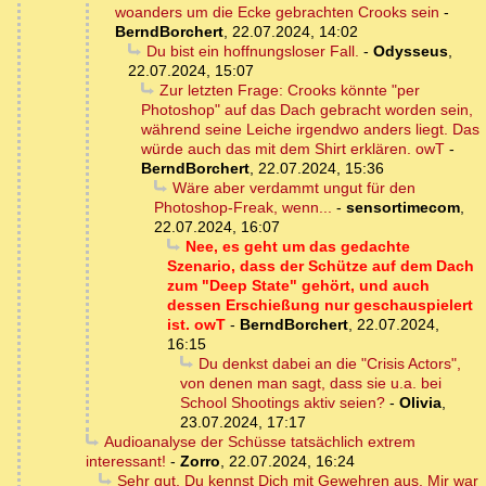
woanders um die Ecke gebrachten Crooks sein
-
BerndBorchert
,
22.07.2024, 14:02
Du bist ein hoffnungsloser Fall.
-
Odysseus
,
22.07.2024, 15:07
Zur letzten Frage: Crooks könnte "per
Photoshop" auf das Dach gebracht worden sein,
während seine Leiche irgendwo anders liegt. Das
würde auch das mit dem Shirt erklären. owT
-
BerndBorchert
,
22.07.2024, 15:36
Wäre aber verdammt ungut für den
Photoshop-Freak, wenn...
-
sensortimecom
,
22.07.2024, 16:07
Nee, es geht um das gedachte
Szenario, dass der Schütze auf dem Dach
zum "Deep State" gehört, und auch
dessen Erschießung nur geschauspielert
ist. owT
-
BerndBorchert
,
22.07.2024,
16:15
Du denkst dabei an die "Crisis Actors",
von denen man sagt, dass sie u.a. bei
School Shootings aktiv seien?
-
Olivia
,
23.07.2024, 17:17
Audioanalyse der Schüsse tatsächlich extrem
interessant!
-
Zorro
,
22.07.2024, 16:24
Sehr gut, Du kennst Dich mit Gewehren aus. Mir war