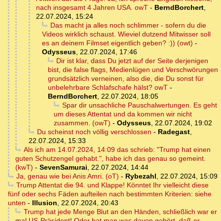
nach insgesamt 4 Jahren USA. owT
-
BerndBorchert
,
22.07.2024, 15:24
Das macht ja alles noch schlimmer - sofern du die
Videos wirklich schaust. Wieviel dutzend Mitwisser soll
es an deinem Filmset eigentlich geben? :)) (owt)
-
Odysseus
,
22.07.2024, 17:46
Dir ist klar, dass Du jetzt auf der Seite derjenigen
bist, die false flags, Medienlügen und Verschwörungen
grundsätzlich verneinen, also die, die Du sonst für
unbelehrbare Schlafschafe hälst? owT
-
BerndBorchert
,
22.07.2024, 18:05
Spar dir unsachliche Pauschalwertungen. Es geht
um dieses Attentat und da kommen wir nicht
zusammen. (owT)
-
Odysseus
,
22.07.2024, 19:02
Du scheinst noch völlig verschlossen
-
Radegast
,
22.07.2024, 15:33
Als ich am 14.07.2024, 14:09 das schrieb: "Trump hat einen
guten Schutzengel gehabt.", habe ich das genau so gemeint.
(kwT)
-
SevenSamurai
,
22.07.2024, 14:44
Ja, genau wie bei Anis Amri. (oT)
-
Rybezahl
,
22.07.2024, 15:09
Trump Attentat die 94. und Klappe! Könntet Ihr vielleicht diese
fünf oder sechs Fäden aufteilen nach bestimmten Kriterien: siehe
unten
-
Illusion
,
22.07.2024, 20:43
Trump hat jede Menge Blut an den Händen, schließlich war er
mal US-Präsident! Oder hat man was davon gehört, daß er ...
-