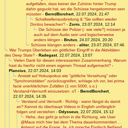
aufgefallen, dass keiner der Zuhörer hinter Trump
dahin geguckt hat, wo die Schüsse hergekommen sein
müssten
-
BerndBorchert
,
22.07.2024, 21:47
Schallwellenausbreitung & "Sie sollten wieder
Doritos bewachen"!
-
Zorro
,
23.07.2024, 12:14
Die Schüsse der Polizei (- wie viele?) müssen ja
auch auf dem Audio sein und logischerweise
anders klingen
-
Brutus
,
24.07.2024, 20:20
Schüsse klangen anders
-
aliter
,
23.07.2024, 07:46
War Trumps Überleben ein göttlicher Eingriff in die Aktivitäten
des Deep State?
-
Radegast
,
22.07.2024, 13:07
Vielen Dank für diesen interessanten Zusammenhang. Warum
hast du hierfür nicht einen eigenen Thread aufgemacht?
-
Plancius
,
22.07.2024, 14:03
Anstatt auf Hokuspokus wie "göttliche Vorsehung" oder
"Synchronizitäten" zurückzugreifen, schlage ich vor, bei prima
facie unerklärlichen Zufällen (1 von 5000, s.o.)
Verstand+Vernunft einzusetzen. oT
-
BerndBorchert
,
22.07.2024, 14:35
Verstand und Vernunft - Richtig - wann fängst du damit
an? Kannst du überhaupt Videos in English umfänglich
folgen und verstehen
-
Odysseus
,
22.07.2024, 15:12
Hehe, das geht ja schon in die Richtung, wie User
@Maus mich hier bei dem Thema dauerkommentiert ...
Antwort auf die Frage: Ja, ich spreche Englisch fließend,