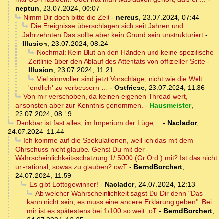
neptun
,
23.07.2024, 00:07
Nimm Dir doch bitte die Zeit
-
nereus
,
23.07.2024, 07:44
Die Ereignisse überschlagen sich seit Jahren und
Jahrzehnten.Das sollte aber kein Grund sein unstrukturiert
-
Illusion
,
23.07.2024, 08:24
Nochmal: Kein Blut an den Händen und keine spezifische
Zeitlinie über den Ablauf des Attentats von offizieller Seite
-
Illusion
,
23.07.2024, 11:21
Viel sinnvoller sind jetzt Vorschläge, nicht wie die Welt
'endlich' zu verbessern …
-
Ostfriese
,
23.07.2024, 11:36
Von mir verschoben, da keinen eigenen Thread wert,
ansonsten aber zur Kenntnis genommen.
-
Hausmeister
,
23.07.2024, 08:19
Denkbar ist fast alles, im Imperium der Lüge,...
-
Naclador
,
24.07.2024, 11:44
Ich komme auf die Spekulationen, weil ich das mit dem
Ohrschuss nicht glaube. Gehst Du mit der
Wahrscheinlichkeitsschätzung 1/ 5000 (Gr.Ord.) mit? Ist das nicht
un-rational, sowas zu glauben? owT
-
BerndBorchert
,
24.07.2024, 11:59
Es gibt Lottogewinner!
-
Naclador
,
24.07.2024, 12:13
Ab welcher Wahrscheinlichkeit sagst Du Dir denn "Das
kann nicht sein, es muss eine andere Erklärung geben". Bei
mir ist es spätestens bei 1/100 so weit. oT
-
BerndBorchert
,