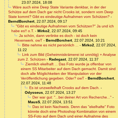
23.07.2024, 18:08
Wäre auch eine Deep State Variante denkbar, in der der
Schütze auf dem Dach gar nicht Crooks ist, sondern vom Deep
State kommt? Gibt es eindeutige Aufnahmen vom Schützen?
-
BerndBorchert
,
22.07.2024, 09:17
"Gibt es eindeutige Aufnahmen vom Schützen?" Ja und ich
habe es!! o.T.
-
Mirko2
,
22.07.2024, 09:45
Ja schön, dann verlinke es doch - ist doch kein
Hexenwerk. owT
-
BerndBorchert
,
22.07.2024, 10:21
Bitte nehme es nicht persönlich ...
-
Mirko2
,
22.07.2024,
11:22
Link zum Bild (Geheimniskrämerei ist unnötig) + Analyse
zum 2. Schützen
-
Radegast
,
22.07.2024, 11:37
Ziemlich ekelhaft ... Das Foto wurde ja offenbar von
einem SS Mitarbeiter auf dem Dach gemacht. Damit sind
doch alle Möglichkeiten der Manipulation vor der
Veröffentlichung gegeben. Oder? owT
-
BerndBorchert
,
22.07.2024, 11:48
Es ist unzweifelhaft Crooks auf dem Dach.
-
Odysseus
,
22.07.2024, 13:27
Der war gut: "...bei deiner Art von Recherche..."
-
MausS
,
22.07.2024, 13:51
Das ist kein Nachweis. Denn das "ekelhafte" Foto
könnte doch eine Photoshop Kombination von einem
SS-Foto auf dem Dach und einer Aufnahme des