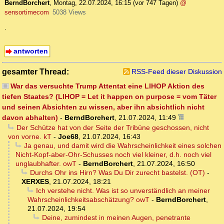
BerndBorchert
,
Montag, 22.07.2024, 16:15
(vor 747 Tagen)
@
sensortimecom
5038 Views
.
antworten
gesamter Thread:
RSS-Feed dieser Diskussion
War das versuchte Trump Attentat eine LIHOP Aktion des
tiefen Staates? (LIHOP = Let it happen on purpose = vom Täter
und seinen Absichten zu wissen, aber ihn absichtlich nicht
davon abhalten)
-
BerndBorchert
,
21.07.2024, 11:49
Der Schütze hat von der Seite der Tribüne geschossen, nicht
von vorne. kT
-
Joe68
,
21.07.2024, 16:43
Ja genau, und damit wird die Wahrscheinlichkeit eines solchen
Nicht-Kopf-aber-Ohr-Schusses noch viel kleiner, d.h. noch viel
unglaubhafter. owT
-
BerndBorchert
,
21.07.2024, 16:50
Durchs Ohr ins Hirn? Was Du Dir zurecht bastelst. (OT)
-
XERXES
,
21.07.2024, 18:21
Ich verstehe nicht. Was ist so unverständlich an meiner
Wahrscheinlichkeitsabschätzung? owT
-
BerndBorchert
,
21.07.2024, 19:54
Deine, zumindest in meinen Augen, penetrante